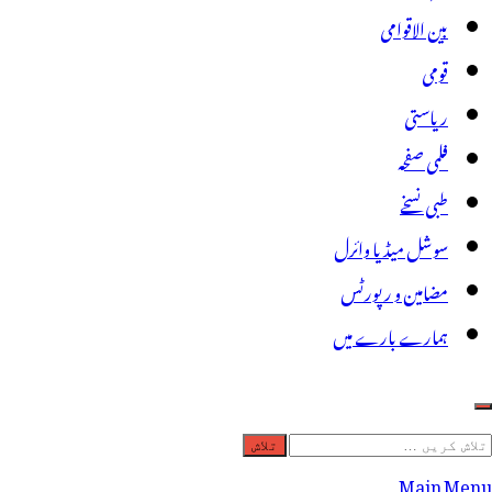
بین الاقوامی
قومی
ریاستی
فلمی صفحہ
طبی نسخے
سوشل میڈیا وائرل
مضامین و رپورٹس
ہمارے بارے میں
لاش
ریں
Main Menu