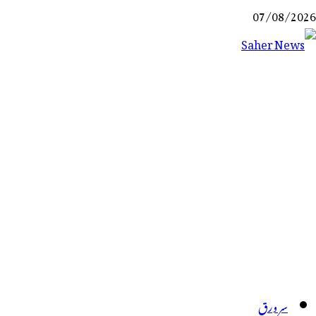
Ski
07/08/2026
t
conten
Saher News
نیوز پورٹل
سر ورق