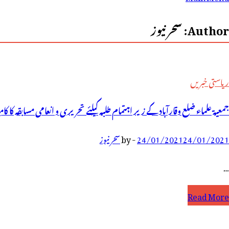
رائے:
Author:
سحر نیوز
ریاستی خبریں
جمعیۃ علماء ضلع وقارآباد کے زیر اہتمام طلبہ کیلئے تحریری و انعامی مسابقہ کا کا
24/01/2021
24/01/2021
-
by
سحر نیوز
…
معیۃ
Read More
لماء