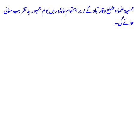
جمعیۃ علماء ضلع وقارآباد کے زیر اہتمام تانڈورمیں یوم جمہوریہ تقریب منائی
جائے گی۔