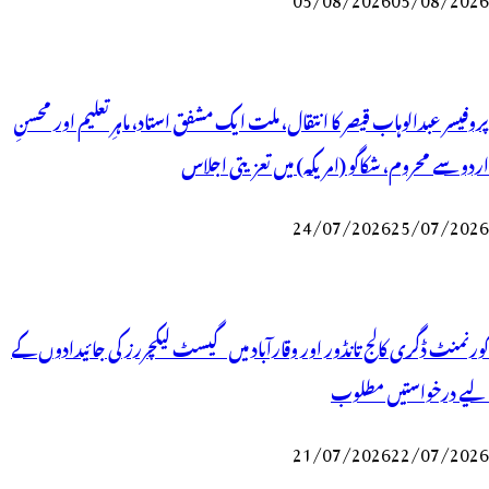
پروفیسر عبدالوہاب قیصر کا انتقال، ملت ایک مشفق استاد، ماہرِتعلیم اور محسنِ
اردو سے محروم، شکاگو (امریکہ) میں تعزیتی اجلاس
24/07/2026
25/07/2026
گورنمنٹ ڈگری کالج تانڈور اور وقارآباد میں گیسٹ لیکچررز کی جائیدادوں کے
لیے درخواستیں مطلوب
21/07/2026
22/07/2026