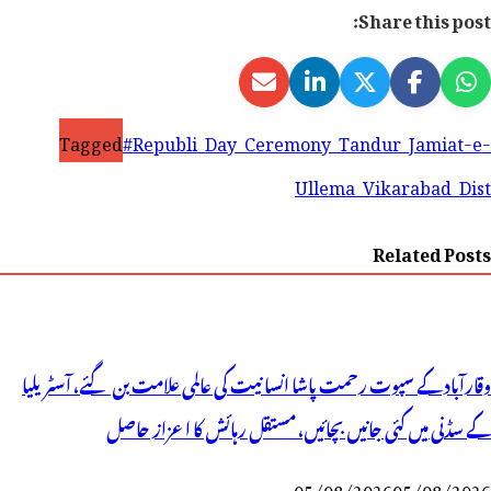
Share this post:
Tagged
#Republi_Day_Ceremony_Tandur_Jamiat-e-
Ullema_Vikarabad_Dist
Related Posts
وقارآباد کے سپوت رحمت پاشا انسانیت کی عالمی علامت بن گئے، آسٹریلیا
کے سڈنی میں کئی جانیں بچائیں، مستقل رہائش کا اعزاز حاصل
05/08/2026
05/08/2026