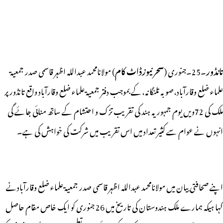
تانڈور
۔25۔جنوری (
سحر نیوزڈاٹ کام
) مولانامحمد عبداللہ اظہر قاسمی صدر جمعیۃ
علماء ضلع وقارآباد،صوبہ تلنگانہ،کے بموجب دفتر جمعیۃ علماء ضلع وقارآباد واقع تانڈور پر
ملک کی 72ویں یوم جمہوریہ ہند کی تقریب تزک و احتشام کے ساتھ منائی جائے گی
انہوں نے عوام سے کثیر تعداد میں اس تقریب میں شرکت کی خواہش کی ہے۔
اپنے صحافتی بیان میں مولانامحمد عبداللہ اظہر قاسمی صدر جمعیۃ علماء ضلع وقارآبادنے
کہا ہیکہ ہمارے ملک ہندوستان کی تاریخ میں 26 جنوری کو ایک خاص مقام حاصل