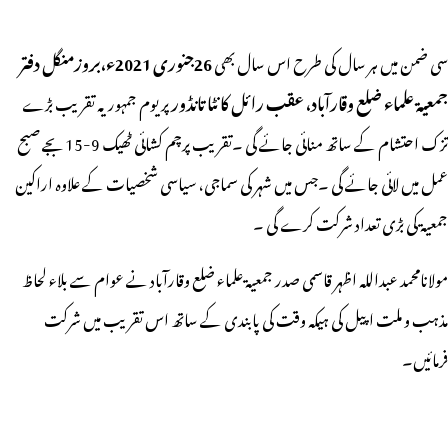
سی ضمن میں ہر سال کی طرح اس سال بھی
26جنوری 2021ء،بروزمنگل دفتر
جمعیۃ علماء ضلع وقارآباد، عقب رائل کانٹا تانڈور
پر یوم جمہوریہ تقریب بڑے
تزک احتشام کے ساتھ منائی جائے گی ۔تقریب پرچم کشائی ٹھیک 9-15بجے صبح
عمل میں لائی جائے گی ۔جس میں شہر کی سماجی، سیاسی شخصیات کے علاوہ اراکین
جمعیۃ کی بڑی تعداد شرکت کرے گی ۔
مولانامحمد عبداللہ اظہر قاسمی صدر جمعیۃ علماء ضلع وقارآباد نے عوام سے بلاء لحاظ
مذہب و ملت اپیل کی ہیکہ وقت کی پابندی کے ساتھ اس تقریب میں شرکت
فرمائیں۔