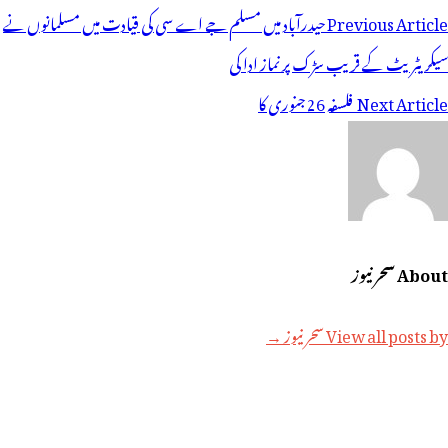
وسٹوں
Previous Article
حیدرآباد میں مسلم جے اے سی کی قیادت میں مسلمانوں نے
ی
سیکریٹریٹ کے قریب سڑک پر نماز ادا کی
یویگیشن
Next Article
فلسفہ 26 جنوری کا
About سحر نیوز
View all posts by سحر نیوز →