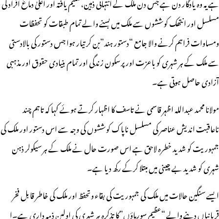
ہے یہ وہ یادگار دن ہے جس دن ملک کے انتہائی ذہین،تعلیم یافتہ اور اعلیٰ دماغ افراد کی
مسلسل اور انتھک کوششوں سے ملک میں بسنے والے تمام طبقات کو تحفظات
ومساوات فراہم کرنے والا جامع “دستور ہند”بن کر تیار ہوا جس دستور کی بالادستی
سے ملک کے ہر شہری کو باعزت اور پرسکون زندگی اور تمام بنیادی حقوق اور مذہبی
آزادی حاصل ہوتی ہے۔
مولانا محمد عبداللہ اظہر قاسمی نے تاسف کا اظہار کرتے ہوئے کہا کہ تاہم چند
ناعاقبت اندیش عناصر کی مسلسل ناپاک کوششوں کی وجہ سے اس دستور اور ملک کی
جمہوریت کو شدید خطرہ لاحق ہے اس صورت حال نے ملک کے ہر سیکولر ذہن
شہری کو شدید بے چینی میں مبتلا کرکے رکھ دیا ہے۔
ایسے سنگین حالات میں ملک کی جمہوریت کی بقاء وتحفظ اور ملک کی خاطر قابل فخر
قربانیاں دینے والے “عظیم سورماؤں”کا تذکرہ ہر شہری کی اولین ذمہ داری ہے۔ا