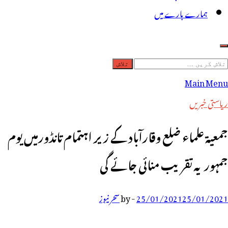
ہمارے بارے میں
لاش
ریں
Main Menu
رائے:
ریاستی خبریں
جمعیۃ علماء ضلع وقارآباد کے زیر اہتمام تانڈورمیں یوم
جمہوریہ تقریب منائی جائے گی
25/01/2021
25/01/2021
-
by
سحر نیوز