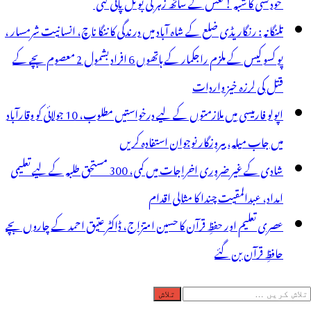
خودکشی کا شبہ ! نعش کے ساتھ زہر کی بوتل پائی گئی
تلنگانہ : رنگاریڈی ضلع کے شاہ آباد میں درندگی کا ننگا ناچ، انسانیت شرمسار ،
پو کسو کیس کے ملزم راجکمار کے ہاتھوں 6 افراد بشمول 2 معصوم بچے کے
قتل کی لرزہ خیز واردات
اپولو فارمیسی میں ملازمتوں کے لیے درخواستیں مطلوب، 10 جولائی کو وقارآباد
میں جاب میلہ، بیروزگار نوجوان استفادہ کریں
شادی کے غیر ضروری اخراجات میں کمی، 300 مستحق طلبہ کے لیے تعلیمی
امداد، عبدالمقیت چندا کا مثالی اقدام
عصری تعلیم اور حفظِ قرآن کا حسین امتزاج، ڈاکٹر عتیق احمد کے چاروں بچے
حافظِ قرآن بن گئے
لاش