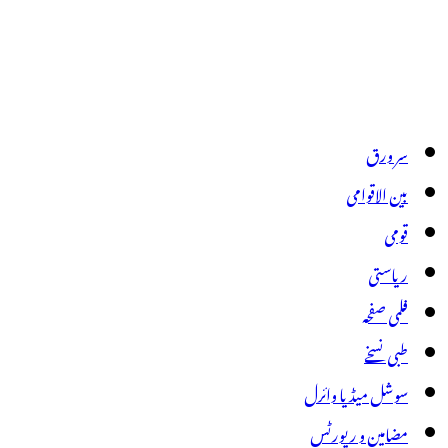
سر ورق
بین الاقوامی
قومی
ریاستی
فلمی صفحہ
طبی نسخے
سوشل میڈیا وائرل
مضامین و رپورٹس