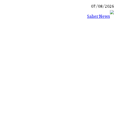
Ski
07/08/2026
t
conten
Saher News
نیوز پورٹل