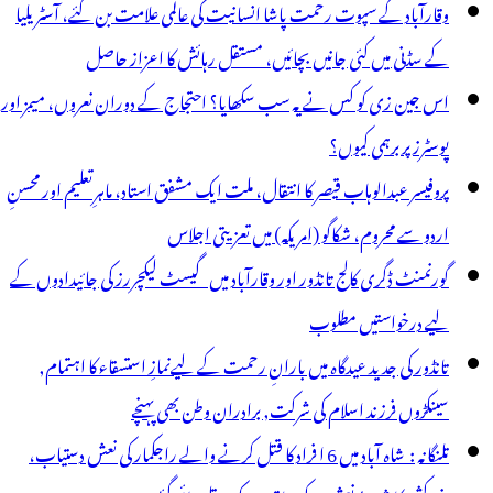
وقارآباد کے سپوت رحمت پاشا انسانیت کی عالمی علامت بن گئے، آسٹریلیا
کے سڈنی میں کئی جانیں بچائیں، مستقل رہائش کا اعزاز حاصل
اس جین زی کو کس نے یہ سب سکھایا؟ احتجاج کے دوران نعروں، میمز اور
پوسٹرز پر برہمی کیوں؟
پروفیسر عبدالوہاب قیصر کا انتقال، ملت ایک مشفق استاد، ماہرِتعلیم اور محسنِ
اردو سے محروم، شکاگو (امریکہ) میں تعزیتی اجلاس
گورنمنٹ ڈگری کالج تانڈور اور وقارآباد میں گیسٹ لیکچررز کی جائیدادوں کے
لیے درخواستیں مطلوب
تانڈور کی جدید عیدگاہ میں بارانِ رحمت کے لیےنمازِ استسقاء کا اہتمام,
سینکڑوں فرزند اسلام کی شرکت, برادران وطن بھی پہنچے
تلنگانہ : شاہ آباد میں 6 ا فراد کا قتل کرنے والے راجکمار کی نعش دستیاب،