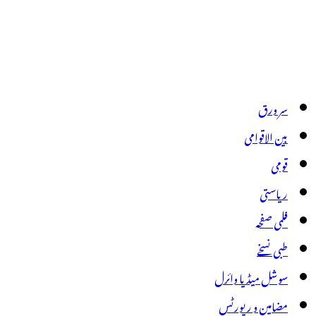
سر ورق
بین الاقوامی
قومی
ریاستی
فلمی صفحہ
طبی نسخے
سوشل میڈیا وائرل
مضامین و رپورٹس