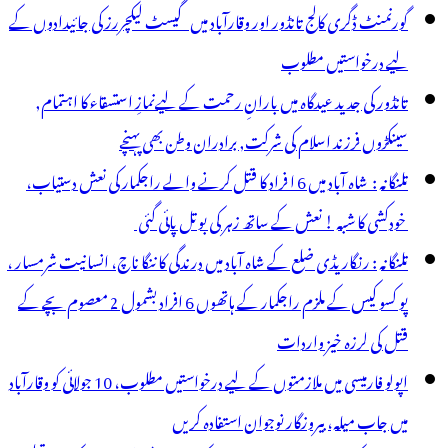
گورنمنٹ ڈگری کالج تانڈور اور وقارآباد میں گیسٹ لیکچررز کی جائیدادوں کے
لیے درخواستیں مطلوب
تانڈور کی جدید عیدگاہ میں بارانِ رحمت کے لیےنمازِ استسقاء کا اہتمام,
سینکڑوں فرزند اسلام کی شرکت, برادران وطن بھی پہنچے
تلنگانہ : شاہ آباد میں 6 ا فراد کا قتل کرنے والے راجکمار کی نعش دستیاب،
خودکشی کا شبہ ! نعش کے ساتھ زہر کی بوتل پائی گئی
تلنگانہ : رنگاریڈی ضلع کے شاہ آباد میں درندگی کا ننگا ناچ، انسانیت شرمسار ،
پو کسو کیس کے ملزم راجکمار کے ہاتھوں 6 افراد بشمول 2 معصوم بچے کے
قتل کی لرزہ خیز واردات
اپولو فارمیسی میں ملازمتوں کے لیے درخواستیں مطلوب، 10 جولائی کو وقارآباد
میں جاب میلہ، بیروزگار نوجوان استفادہ کریں