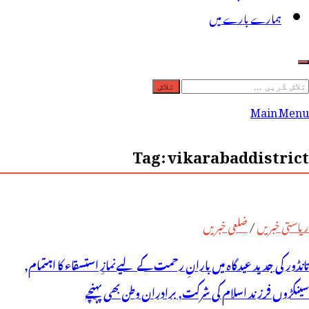
ہمارے بارے میں
لاش
ریں
Main Menu
رائے:
Tag:
vikarabaddistrict
ریاستی خبریں
/
ضلعی خبریں
تانڈور کی جدید عیدگاہ میں بارانِ رحمت کے لیےنمازِ استسقاء کا اہتمام,
سینکڑوں فرزند اسلام کی شرکت, برادران وطن بھی پہنچے