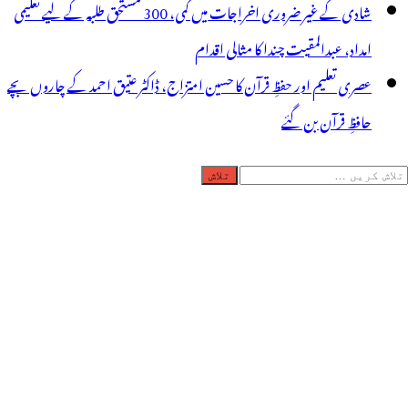
شادی کے غیر ضروری اخراجات میں کمی، 300 مستحق طلبہ کے لیے تعلیمی
امداد، عبدالمقیت چندا کا مثالی اقدام
عصری تعلیم اور حفظِ قرآن کا حسین امتزاج، ڈاکٹر عتیق احمد کے چاروں بچے
حافظِ قرآن بن گئے
لاش
ریں
رائے: