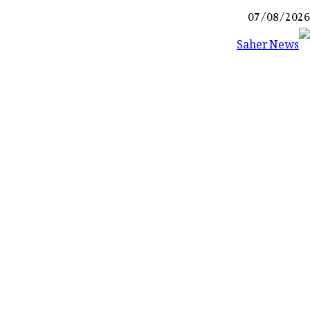
Ski
07/08/2026
t
conten
Saher News
نیوز پورٹل