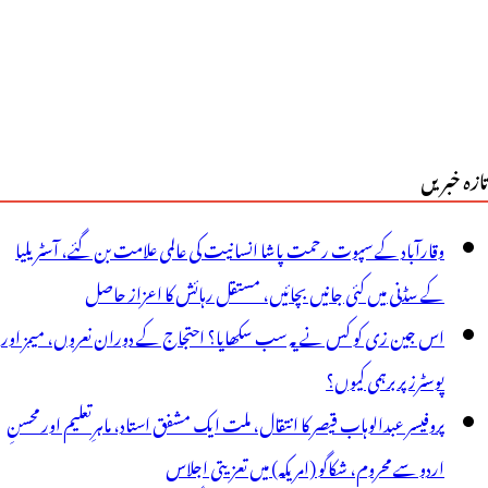
رچنٹس
ور
واری
ونرس
تازہ خبریں
سوسی
یشن
وقارآباد کے سپوت رحمت پاشا انسانیت کی عالمی علامت بن گئے، آسٹریلیا
ے
کے سڈنی میں کئی جانیں بچائیں، مستقل رہائش کا اعزاز حاصل
ہدیداروں
اس جین زی کو کس نے یہ سب سکھایا؟ احتجاج کے دوران نعروں، میمز اور
ی
پوسٹرز پر برہمی کیوں؟
مائندگی
پروفیسر عبدالوہاب قیصر کا انتقال، ملت ایک مشفق استاد، ماہرِتعلیم اور محسنِ
اردو سے محروم، شکاگو (امریکہ) میں تعزیتی اجلاس