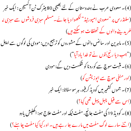
(4)۔ سعودی عرب نے ہندوستان کے لئے بھیجی 80 میٹرک ٹن آکسیجن : ایک خبر
(
سلنڈرس پر ”سعودی امپورٹیڈ“ لکھوا دیا جائے۔مسلم سبزی فروشوں سے سبزی نہ
خریدینے والوں کے تحفظات ہو سکتے ہیں
)
(5)۔ ماہرین اور سائنس دانوں کے مشوروں کو ترجیح دیں: مودی کی لوگوں سے اپیل
(”
جب دیا رنج بُتوں نے تو خدا یاد آیا
“)
(6)۔ مثبت سوچ سے کورونا کو شکست دیں گے: مودی
(
اور منفی سوچ سے اپوزیشن کو
)
(7)۔ جموں کشمیر میں کوویڈ کرفیو، ہر سو سنّاٹا: ایک خبر
(
اس سے قبل چہل پہل تھی کیا؟
)
(8)۔ کوویڈ 19 کی مفت جانچ، مفت ٹیکہ اور مفت علاج ہو: اکھلیش یادو
(
اتنے سارے لوگ مفت میں مارے جا رہے ہیں۔ اور کیا کیا مفت چاہئے؟
)