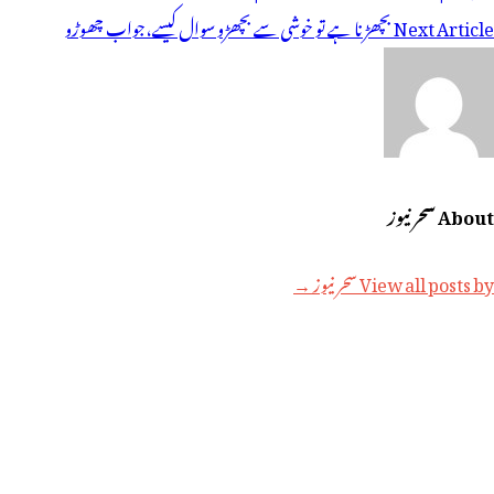
یویگیشن
Next Article
بچھڑنا ہے تو خوشی سے بچھڑو سوال کیسے،جواب چھوڑو
About سحر نیوز
View all posts by سحر نیوز →