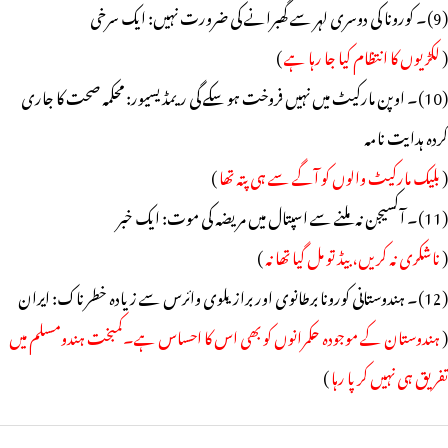
(9)۔ کورونا کی دوسری لہر سے گھبرانے کی ضرورت نہیں: ایک سرخی
(
لکڑیوں کا انتظام کیا جا رہا ہے
)
(10)۔ اوپن مارکیٹ میں نہیں فروخت ہو سکے گی ریمڈیسیور: محکمہ صحت کا جاری
کردہ ہدایت نامہ
(
بلیک مارکیٹ والوں کو آگے سے ہی پتہ تھا
)
(11)۔ آکسیجن نہ ملنے سے اسپتال میں مریضہ کی موت: ایک خبر
(
ناشکری نہ کریں، بیڈ تو مل گیا تھا نہ
)
(12)۔ ہندوستانی کورونا برطانوی اور برازیلوی وائرس سے زیادہ خطرناک: ایران
(
ہندوستان کے موجودہ حکمرانوں کو بھی اس کا احساس ہے۔کمبخت ہندومسلم میں
تفریق ہی نہیں کر پا رہا
)