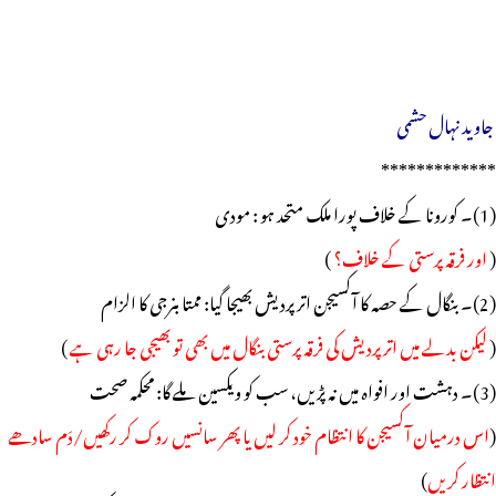
جاوید نہال حشمی
*************
(1)۔ کورونا کے خلاف پورا ملک متحد ہو : مودی
(
اور فرقہ پرستی کے خلاف؟
)
(2)۔ بنگال کے حصہ کا آکسیجن اتر پردیش بھیجا گیا: ممتا بنرجی کا الزام
(
لیکن بدلے میں اتر پردیش کی فرقہ پرستی بنگال میں بھی تو بھیجی جا رہی ہے
)
(3)۔ دہشت اور افواہ میں نہ پڑیں، سب کو ویکسین ملے گا: محکمہ صحت
(
اس درمیان آکسیجن کا انتظام خود کر لیں یا پھر سانسیں روک کر رکھیں/دَم سادھے
انتظار کریں
)