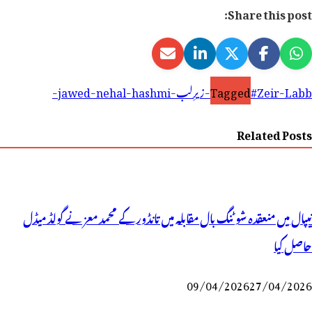
Share this post:
#Zeir-Labb-زیرِلب-jawed-nehal-hashmi-
Tagged
Related Posts
نیپال میں منعقدہ شوٹنگ بال مقابلہ میں تانڈور کے محمد معز نے گولڈ میڈل
حاصل کیا
09/04/2026
27/04/2026