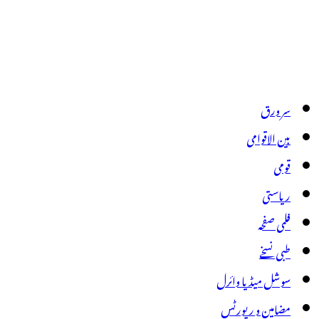
سر ورق
بین الاقوامی
قومی
ریاستی
فلمی صفحہ
طبی نسخے
سوشل میڈیا وائرل
مضامین و رپورٹس