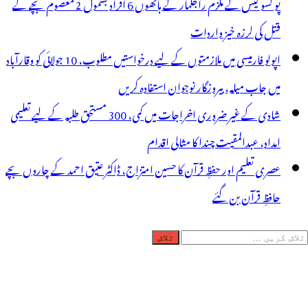
پو کسو کیس کے ملزم راجکمار کے ہاتھوں 6 افراد بشمول 2 معصوم بچے کے
قتل کی لرزہ خیز واردات
اپولو فارمیسی میں ملازمتوں کے لیے درخواستیں مطلوب، 10 جولائی کو وقارآباد
میں جاب میلہ، بیروزگار نوجوان استفادہ کریں
شادی کے غیر ضروری اخراجات میں کمی، 300 مستحق طلبہ کے لیے تعلیمی
امداد، عبدالمقیت چندا کا مثالی اقدام
عصری تعلیم اور حفظِ قرآن کا حسین امتزاج، ڈاکٹر عتیق احمد کے چاروں بچے
حافظِ قرآن بن گئے
لاش
ریں
رائے: