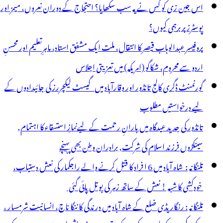
اس جین زی کو کس نے یہ سب سکھایا؟ احتجاج کے دوران نعروں، میمز اور
پوسٹرز پر برہمی کیوں؟
پروفیسر عبدالوہاب قیصر کا انتقال، ملت ایک مشفق استاد، ماہرِتعلیم اور محسنِ
اردو سے محروم، شکاگو (امریکہ) میں تعزیتی اجلاس
گورنمنٹ ڈگری کالج تانڈور اور وقارآباد میں گیسٹ لیکچررز کی جائیدادوں کے
لیے درخواستیں مطلوب
تانڈور کی جدید عیدگاہ میں بارانِ رحمت کے لیےنمازِ استسقاء کا اہتمام,
سینکڑوں فرزند اسلام کی شرکت, برادران وطن بھی پہنچے
تلنگانہ : شاہ آباد میں 6 ا فراد کا قتل کرنے والے راجکمار کی نعش دستیاب،
خودکشی کا شبہ ! نعش کے ساتھ زہر کی بوتل پائی گئی
تلنگانہ : رنگاریڈی ضلع کے شاہ آباد میں درندگی کا ننگا ناچ، انسانیت شرمسار ،