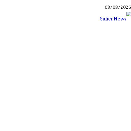
Ski
08/08/2026
t
conten
Saher News
نیوز پورٹل