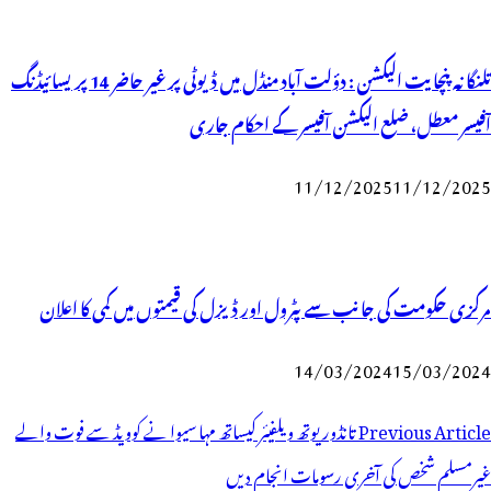
تلنگانہ پنچایت الیکشن : دؤلت آباد منڈل میں ڈیوٹی پر غیر حاضر 14 پریسائیڈنگ
آفیسر معطل، ضلع الیکشن آفیسر کے احکام جاری
11/12/2025
11/12/2025
مرکزی حکومت کی جانب سے پٹرول اور ڈیزل کی قیمتوں میں کمی کا اعلان
14/03/2024
15/03/2024
وسٹوں
Previous Article
تانڈور یوتھ ویلفیئر کیساتھ مہا سیوا نے کوویڈ سے فوت والے
ی
غیرمسلم شخص کی آخری رسومات انجام دیں