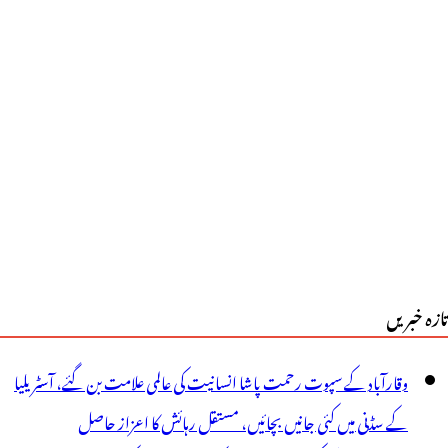
تازہ خبریں
وقارآباد کے سپوت رحمت پاشا انسانیت کی عالمی علامت بن گئے، آسٹریلیا
کے سڈنی میں کئی جانیں بچائیں، مستقل رہائش کا اعزاز حاصل