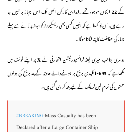
کے
22
ارکان موجود تھے۔امدادی کارکن ابھی تک اس جہاز پر نہیں جا
رہے ہیں، ان کا کہنا ہے کہ انہیں کسی بھی ریسکیورز کو جہاز پر لانے سے پہلے
جہاز کی حفاظت کا پتہ لگانا ہوگا۔
دوسری جانب میری لینڈ ٹرانسپورٹیشن اتھارٹی نے
X
پر اپنے ٹوئٹ میں
لکھاہے کہ
I-695
کلیدی بریج پر ہونےوالے حادثہ کےبعد بریج کی دونوں
سمتوں کی تمام لین ٹریفک کے لیے بند کر دی گئی ہیں۔
#BREAKING
:Mass Casualty has been
Declared after a Large Container Ship