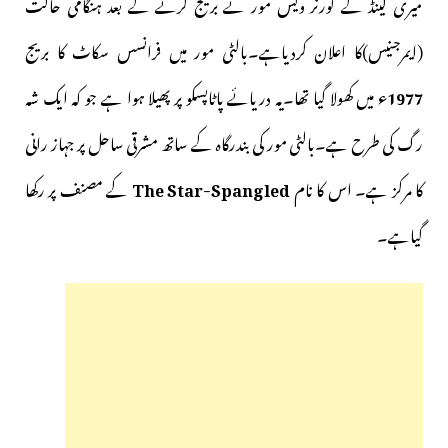
میری لینڈ کے گورنر ویس مور نے بریج گرنے کے بعد ہنگامی حالت
(ایمرجنیس)کا اعلان کردیاہے۔بالٹی مور میں فرانسس سکاٹ کا بریج
1977ء
میں کھولا گیا تھا۔یہ دریائے پاٹاپسکو پر پھیلا ہوا ہے جو کہ ایک شہ
رگ کی طرح ہے۔بالٹی مور کی بندرگاہ کے ساتھ مشرقی ساحل پر جہاز رانی
کا مرکز ہے۔ اس کا نام
The Star-Spangled
کے مصنف پر رکھا
گیاہے۔