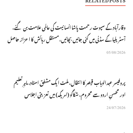
وقارآباد کے سپوت رحمت پاشا انسانیت کی عالمی علامت بن گئے،
آسٹریلیا کے سڈنی میں کئی جانیں بچائیں، مستقل رہائش کا اعزاز حاصل
05/08/2026
پروفیسر عبدالوہاب قیصر کا انتقال، ملت ایک مشفق استاد، ماہرِتعلیم
اور محسنِ اردو سے محروم، شکاگو (امریکہ) میں تعزیتی اجلاس
24/07/2026