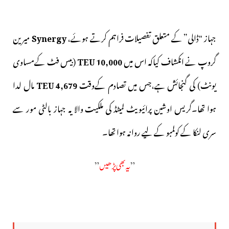
جہاز "ڈالی” کے متعلق تفصیلات فراہم کرتے ہوئے،
Synergy
میرین
گروپ نے انکشاف کیاکہ اس میں
10,000 TEU
(بیس فٹ کےمساوی
یونٹ) کی گنجائش ہے،جس میں تصادم کےوقت
4,679 TEU
مال لدا
ہوا تھا۔گریس اوشین پرائیویٹ لمیٹڈ کی ملکیت والا یہ جہاز بالٹی مور سے
سری لنکا کے کولمبو کے لیے روانہ ہوا تھا۔
”
یہ بھی پڑھیں
”