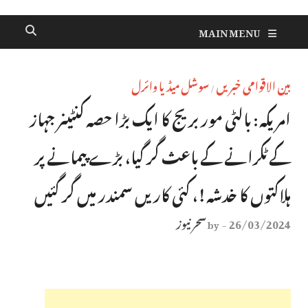
MAIN MENU
بین الاقوامی خبریں
سوشل میڈیا وائرل
/
امریکہ : بالٹی مور بریج کا ایک بڑا حصہ کنٹینر جہاز
کے ٹکرانے کے باعث گر گیا، بڑے پیمانے پر
ہلاکتوں کا خدشہ !، کئی کاریں سمندر میں گر گئیں
26/03/2024
سحر نیوز
by
-