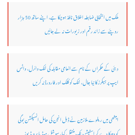
ملک میں انتخابی ضابطہ اخلاق نافذ ہوچکا ہے، اپنے ساتھ 50 ہزار
روپئے سے زائد رقم اور زیورات نہ لے جائیں
دبئی کے حکمراں کے نام سے انعامی مقابلہ کی لنک وائرل، واٹس
ایپ پر ہیکرز کا نیا جال، لنک کو کلک اور فارورڈ نہ کریں
امیٹھی میں ریلوے ملازمین نے ڈبل انجن کی حامل انسپکشن بوگی
کو دھکا دے کر اسٹیشن تک منتقل کیا، سوشل میڈیا پر ویڈیوز