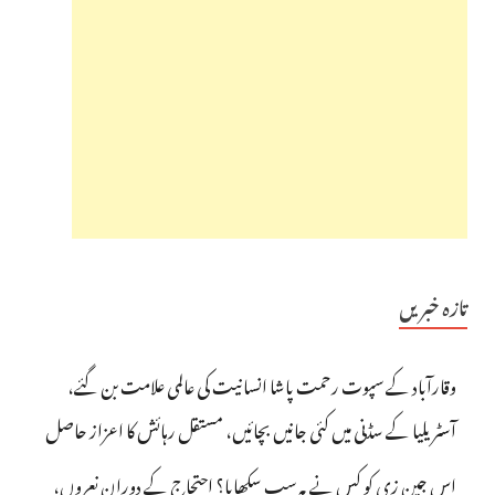
تازہ خبریں
وقارآباد کے سپوت رحمت پاشا انسانیت کی عالمی علامت بن گئے،
آسٹریلیا کے سڈنی میں کئی جانیں بچائیں، مستقل رہائش کا اعزاز حاصل
اس جین زی کو کس نے یہ سب سکھایا؟ احتجاج کے دوران نعروں،