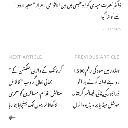
ڈاکٹر نصرت مہدی کو ابوظہبی میں بین الاقوامی اعزاز ” سفیر اردو ”
سے نوازا گیا
28/11/2025
NEXT ARTICLE
PREVIOUS ARTICLE
تانڈور میں سود کی رقم 1,500
کرناٹک کے واڑی جنکشن کے ”
روپئے ادا نہ کرنے پر آٹو
بھائی بھائی گروپ ” کا قابل
ڈرائیور کی پٹائی، فینانسر گرفتار،
ستائش اقدام، مسافرین کو سحری
سوشل میڈیا پر ویڈیو وائرل
کا کھانا ٹرینوں تک پہنچایا جا رہا
ہے