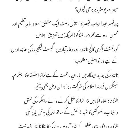
میمز اور پوسٹرز پر برہمی کیوں؟
پروفیسر عبدالوہاب قیصر کا انتقال، ملت ایک مشفق استاد، ماہرِتعلیم اور
محسنِ اردو سے محروم، شکاگو (امریکہ) میں تعزیتی اجلاس
گورنمنٹ ڈگری کالج تانڈور اور وقارآباد میں گیسٹ لیکچررز کی جائیدادوں
کے لیے درخواستیں مطلوب
تانڈور کی جدید عیدگاہ میں بارانِ رحمت کے لیےنمازِ استسقاء کا اہتمام,
سینکڑوں فرزند اسلام کی شرکت, برادران وطن بھی پہنچے
تلنگانہ : شاہ آباد میں 6 ا فراد کا قتل کرنے والے راجکمار کی نعش
دستیاب، خودکشی کا شبہ ! نعش کے ساتھ زہر کی بوتل پائی گئی
تلنگانہ : رنگاریڈی ضلع کے شاہ آباد میں درندگی کا ننگا ناچ، انسانیت