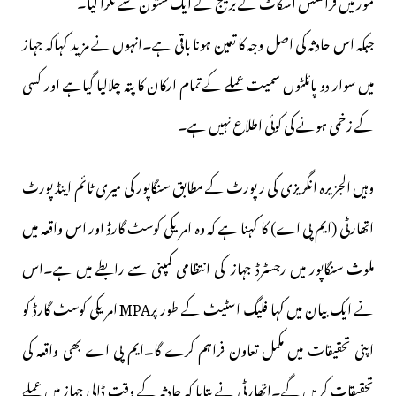
مور میں فرانسس اسکاٹ کے بریج کے ایک ستون سے ٹکرا گیا۔
جبکہ اس حادثہ کی اصل وجہ کا تعین ہونا باقی ہے۔انہوں نے مزید کہاکہ جہاز
میں سوار دو پائلٹوں سمیت عملے کے تمام ارکان کا پتہ چلالیا گیاہے اور کسی
کے زخمی ہونے کی کوئی اطلاع نہیں ہے۔
وہیں الجزیرہ انگریزی کی رپورٹ کے مطابق سنگاپور کی میری ٹائم اینڈ پورٹ
اتھارٹی (ایم پی اے) کا کہنا ہے کہ وہ امریکی کوسٹ گارڈ اور اس واقعہ میں
ملوث سنگاپور میں رجسٹرڈ جہاز کی انتظامی کمپنی سے رابطے میں ہے۔اس
نے ایک بیان میں کہا فلیگ اسٹیٹ کے طور پرMPA امریکی کوسٹ گارڈ کو
اپنی تحقیقات میں مکمل تعاون فراہم کرے گا۔ایم پی اے بھی واقعہ کی
تحقیقات کریں گے۔اتھارٹی نے بتایا کہ حادثہ کے وقت ڈالی جہاز میں عملے