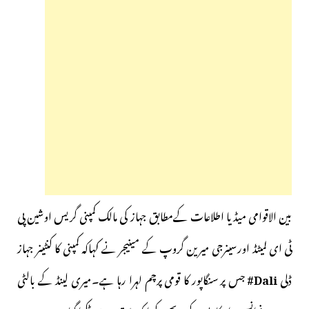
بین الاقوامی میڈیا اطلاعات کےمطابق جہاز کی مالک کمپنی گریس اوشین پی
ٹی ای لمیٹڈ اورسینرجی میرین گروپ کے مینیجر نے کہاکہ کمپنی کا کنٹینر جہاز
ڈلی
Dali#
جس پر سنگاپور کا قومی پرچم لہرا رہا ہے۔میری لینڈ کے بالٹی