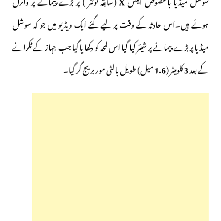
سوشل میڈیا بالخصوص ایکس
X
(سابقہ ٹوئٹر ) پر بڑے پیمانے پر وائرل
ہوئے ہیں۔اس حادثہ کے وقت پر لیے گئے ایک ویڈیو میں جو کہ سوشل
میڈیا پر بڑے پیمانے پر شیئر کیا گیا اس لمحہ کو دکھا یا گیا جب جہاز کے ٹکرانے
کے بعد
3
کلومیٹر (
1.6
میل) طویل بالٹی مور بریج گر گیا۔