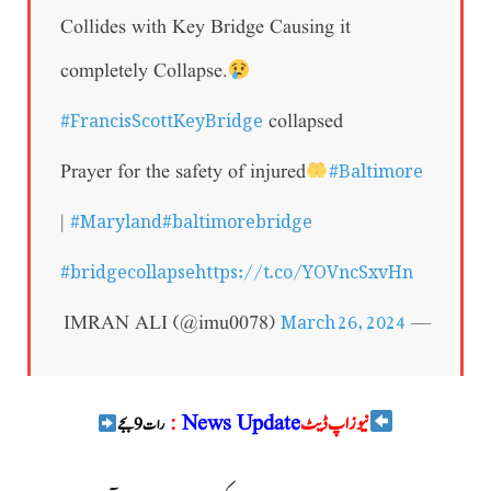
Collides with Key Bridge Causing it
completely Collapse.
#FrancisScottKeyBridge
collapsed
#Baltimore
Prayer for the safety of injured
#Maryland
#baltimorebridge
|
#bridgecollapse
https://t.co/YOVncSxvHn
March 26, 2024
— IMRAN ALI (@imu0078)
نیوز اپ ڈیٹ
News Update
:
رات 9 بجے