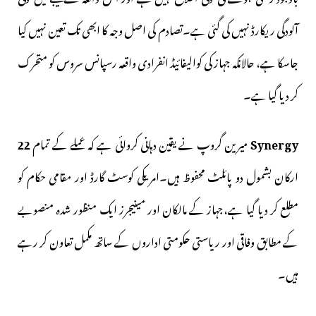
آلودگی ریکارڈ نہیں کی گئی ہے۔تصادم کی اصل وجہ کا ابھی تک تعین نہیں کیا
جاسکا ہے، حالانکہ جہاز کی کوالیفائیڈ انفرادی واقعہ رسپانس سروس کو متحرک
کر دیا گیا ہے۔
Synergy
میرین گروپ نے یقین دہانی کروائی ہے کہ عملے کے تمام
22
ارکان بشمول دو پائلٹ محفوظ ہیں۔امریکی کوسٹ گارڈ اور مقامی حکام کو
مطلع کر دیا گیا ہے،جہاز کے مالکان اور مینیجرز ایک منظور شدہ منصوبے
کے مطابق وفاقی اور ریاستی حکومتی اداروں کے ساتھ مکمل تعاون کر رہے
ہیں۔