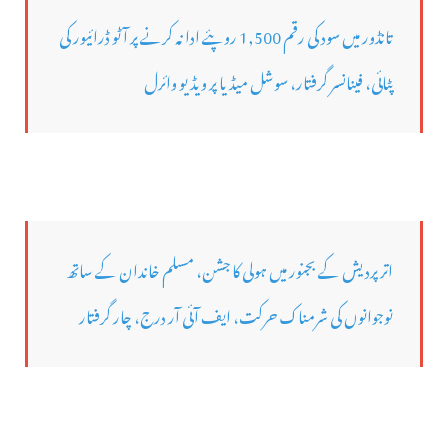
تانڈور میں سود کی رقم 1,500 روپئے ادا نہ کرنے پر آٹو ڈرائیور کی
پٹائی، فینانسر گرفتار، سوشل میڈیا پر ویڈیو وائرل
اتر پردیش کے بجنور میں ہولی کا جشن، مسلم خاندان کے ساتھ
نوجوانوں کی شرمناک حرکت، ایف آئی آر درج، چار گرفتار