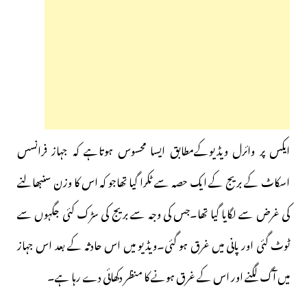
ایکس پر وائرل ویڈیوکےمطابق ایسا محسوس ہوتاہے کہ جہاز فرانسس
اسکاٹ کے بریج کے ایک حصہ سے ٹکرا گیا تھاجو کہ اس کا وزن سنبھالنے
کی غرض سے لگایا گیا تھا۔جس کی وجہ سے بریج کی سڑک کئی جگہوں سے
ٹوٹ گئی اور پانی میں غرق ہو گئی۔ویڈیو میں اس حادثہ کے بعد اس جہاز
میں آگ لگنے اور اس کے غرق ہونے کا منظر دکھائی دے رہا ہے۔