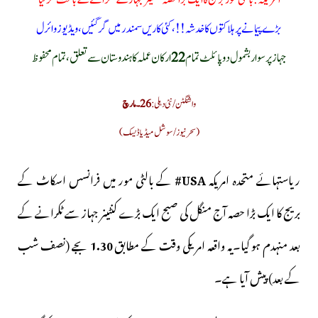
امریکہ : بالٹی مور بریج کا ایک بڑا حصہ کنٹینر جہاز کے ٹکرانے کے باعث گر گیا
بڑے پیمانے پر ہلاکتوں کا خدشہ!!، کئی کاریں سمندر میں گر گئیں، ویڈیوز وائرل
جہاز پر سوار بشمول دو پائلٹ تمام
22
ارکان عملہ کا ہندوستان سے تعلق،تمام محفوظ
واشنگٹن/نئی دہلی:
26۔مارچ
(سحرنیوز/سوشل میڈیا ڈیسک)
ریاستہائے متحدہ امریکہ
USA#
کے بالٹی مور میں فرانسس اسکاٹ کے
بریج کا ایک بڑا حصہ آج منگل کی صبح ایک بڑے کنٹینر جہاز سے ٹکرانے کے
بعد منہدم ہو گیا۔یہ واقعہ امریکی وقت کے مطابق
1.30
بجے (نصف شب
کے بعد) پیش آیا ہے۔