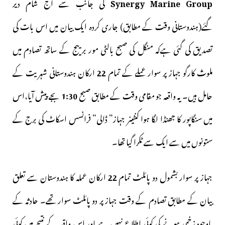
Synergy Marine Group
کی جانب سے آج شام دیر
گئے(ہندوستانی وقت کے مطابق) جاری کردہ ایک بیان میں اس بات کی
تصدیق کی گئی ہےکہ منگل کی صبح بالٹی مور برییج کے ساتھ تصادم میں
ملوث کارگو جہاز پر سوار عملے کے تمام
22
ارکان ہندوستانی شہریت کے
حامل ہیں۔ یہ واقعہ جو مقامی وقت کے مطابق صبح
1:30
بجے پیش آیا،اس
میں سنگاپور کا جھنڈا لگا ہوا کنٹینر جہاز” ڈالی” فرانسس اسکاٹ کی برج کے
ستونوں میں سے ایک سے ٹکرا گیا تھا۔
جہاز پر سوار بشمول دو پائلٹ تمام
22
ارکان عملہ کا ہندوستان سے تعلق
بیان کے مطابق تصادم کے وقت جہاز پر دو پائلٹ سوار تھے۔ حادثہ کے
باوجود زخمی ہونے کی کوئی اطلاع نہیں ہے اور اس واقعہ کے نتیجے میں کوئی