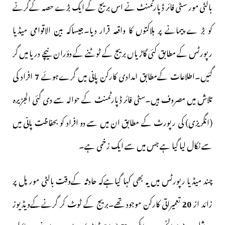
بالٹی مور سٹی فائر ڈپارٹمنٹ نے اس بریج کے ایک بڑے حصہ کےگرنے
کو بڑ ے پیمانے پر ہلاکتوں کا واقعہ قرار دیا۔جیساکہ بین الاقوامی میڈیا
رپورٹس کے مطابق کئی گاڑیاں بریج کے ٹوٹنے کے دؤران نیچے دریا میں گر
گئیں۔اطلاعات کےمطابق امدادی کارکن پانی میں گرےہوئے
7
افراد کی
تلاش میں مصروف ہیں۔سٹی فائر ڈپارٹمنٹ کے حوالہ سے دی گئی الجزیرہ
(انگریزی) کی رپورٹ کے مطابق ان میں سے دو افراد کو بحفاظت پانی میں
سے نکال لیا گیا ہے جس میں سے ایک زخمی ہے۔
چند میڈیا رپورٹس میں یہ بھی کہا گیاہےکہ حادثہ کےوقت بالٹی مور پل پر
زائد از
20
تعمیراتی کارکن موجود تھے۔بریج کے ٹوٹ کر گرنےکےویڈیوز