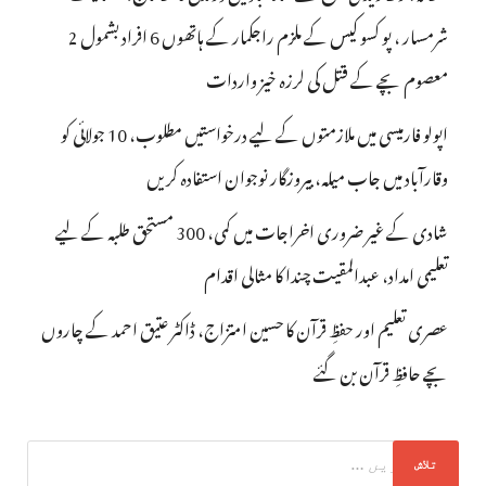
شرمسار ، پو کسو کیس کے ملزم راجکمار کے ہاتھوں 6 افراد بشمول 2
معصوم بچے کے قتل کی لرزہ خیز واردات
اپولو فارمیسی میں ملازمتوں کے لیے درخواستیں مطلوب، 10 جولائی کو
وقارآباد میں جاب میلہ، بیروزگار نوجوان استفادہ کریں
شادی کے غیر ضروری اخراجات میں کمی، 300 مستحق طلبہ کے لیے
تعلیمی امداد، عبدالمقیت چندا کا مثالی اقدام
عصری تعلیم اور حفظِ قرآن کا حسین امتزاج، ڈاکٹر عتیق احمد کے چاروں
بچے حافظِ قرآن بن گئے