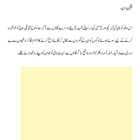
یقین دلایا۔
اس وفد کو بتایا گیا کہ یکم اور 2 مئی کی درمیانی شب 2 بجے دوسرے گاؤں سے آکر سادہ لوح قبائلی سماج کوخوفزدہ
کرنے کے لیے سوئے ہوئے لوگوں کو ان کے گھروں سے نکال کر گائے ذبح کرنے کا الزام لگا کر لاٹھیوں سے بے
دردی سے مارا گیا۔حملہ آور دو کلو میٹر دور واقع ساگر گاؤں سے سمپت نامی نوجوان کو اپنے ساتھ لائے تھے۔