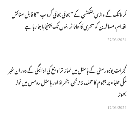
کرناٹک کے واڑی جنکشن کے ” بھائی بھائی گروپ ” کا قابل ستائش
اقدام، مسافرین کو سحری کا کھانا ٹرینوں تک پہنچایا جا رہا ہے
27/03/2024
گجرات یونیورسٹی کے ہاسٹل میں نماز تراویح کی ادائیگی کے دوران غیر
ملکی طلباء پرہجوم کا حملہ، 5 زخمی، پتھراؤ اور ہاسٹل رومس میں توڑ
پھوڑ
17/03/2024