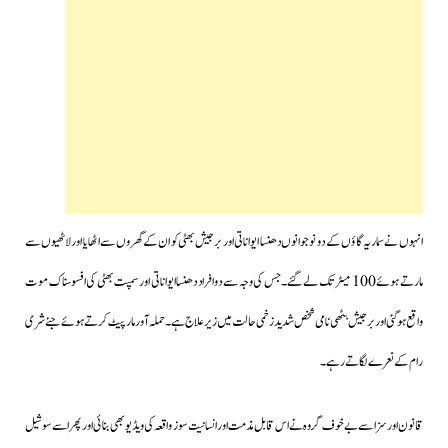
انہوں نے سماریہ گاؤں کے دو نوجوانوں دھنسا ایواناتی اور برجیش بھٹی کو ان کے گھروں سے اٹھایا اور لاٹھیوں سے
مارتے ہوئے 100 میٹر تک لے گئے۔جس کی وجہ سے دو افراد دھنساایواناتی اور سمپت بھٹی کی افسوسناک موت
واقع ہوگئی اور برجیش بٹھی نامی شخص شدید زخمی حالت میں زیر علاج ہے۔حملہ آور مارپیٹ کرتے ہوئے جئے شری
رام کے نعرے لگاتے رہے۔
قانون اور سزا سے بے خوف گروہ نے اس قابل مذمت اور انسانیت سوز واقعہ کی ویڈیو بھی بنائی اور پھر اسے سوشیل