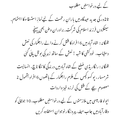
کے لیے درخواستیں مطلوب
تانڈور کی جدید عیدگاہ میں بارانِ رحمت کے لیےنمازِ استسقاء کا اہتمام,
سینکڑوں فرزند اسلام کی شرکت, برادران وطن بھی پہنچے
تلنگانہ : شاہ آباد میں 6 ا فراد کا قتل کرنے والے راجکمار کی نعش
دستیاب، خودکشی کا شبہ ! نعش کے ساتھ زہر کی بوتل پائی گئی
تلنگانہ : رنگاریڈی ضلع کے شاہ آباد میں درندگی کا ننگا ناچ، انسانیت
شرمسار ، پو کسو کیس کے ملزم راجکمار کے ہاتھوں 6 افراد بشمول 2
معصوم بچے کے قتل کی لرزہ خیز واردات
اپولو فارمیسی میں ملازمتوں کے لیے درخواستیں مطلوب، 10 جولائی کو
وقارآباد میں جاب میلہ، بیروزگار نوجوان استفادہ کریں