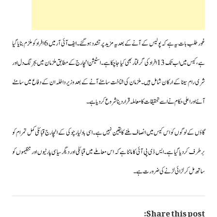
غور طلب بات یہ ہے کہ پولیس کے آنے کے بعد یہ مزید پر تشدد ہوگئے۔ایف آئی آر میں 6 افراد کو ملزم بنایا گیا
ہے،کیس میں اب تک 13 افراد کی گرفتار بھی کیا جاچکا ہے۔اسٹیشن انچارج کے مطابق ملزمان میں بجرنگ دل اور
شری رام سینا کے ارکان شامل ہیں۔ملزمان کی شناخت سامنے آنے کے بعد وزیر داخلہ ان کے دفاع میں سامنے
آئے اور اعلی حکام نے اسے تحقیقات کا معاملہ قرار دینا شروع کردیا ہے۔
گاؤں کے لوگوں کو اس کیس میں انصاف ملنے کا یقین نہیں ہے۔اسی بادلیار چوکی کے انچارج قبائلی کمل تمرام کو
برطرف کردیا گیا ہے۔ ایس ڈی پی آئی کا ماننا ہے کہ اس معاملے میں قبائلی اور دیگرسیاسی پارٹیوں اور تنظیموں کو
ساتھ مل کر لڑائی لڑنے کی ضرورت ہے۔
Share this post: