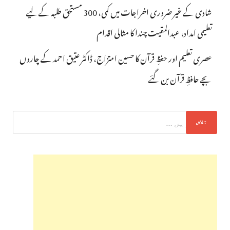
شادی کے غیر ضروری اخراجات میں کمی، 300 مستحق طلبہ کے لیے
تعلیمی امداد، عبدالمقیت چندا کا مثالی اقدام
عصری تعلیم اور حفظِ قرآن کا حسین امتزاج، ڈاکٹر عتیق احمد کے چاروں
بچے حافظِ قرآن بن گئے