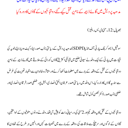
ایس ڈی پی آئی کے وفدنے ریاستی نائب صدر ایڈوکیٹ ودیاراج مالویہ کی قیادت میں
مدھیہ پردیش میں گائے ذبیحہ کے نام پر قتل کیے گئے دو قبائلیوں کے گاؤں کا دورہ کیا
بھوپال: 12۔مئی(پریس ریلیز)
سوشیل ڈیموکریٹک پارٹی آف انڈیا(SDPI)مدھیہ پردیش کے ریاستی نائب صدر ایڈوکیٹ ودیاراج مالویہ کی
قیادت میں پارٹی کے ایک وفدنے سیونی ضلع میں قبائلی اکثریتی گاؤں کورائی کے علاقے میں گائے ذبیحہ کےنام پر
دو قبائلیوں کےقتل کےواقعہ کے بارے میں معلومات اکٹھا کرنے اور متاثرہ خاندان سے اظہار تعزیت کی غرض
سے سماریہ گاؤں کا دؤرہ کیا۔اس وفد میں ریاستی صدرعرفان الحق انصاری،جبل پور ضلعی صدر فرقان انصاری اور
ضلعی نائب صدر ڈاکٹر لکھن کول شامل تھے۔
دو قبائلیوں کے قتل کا یہ واقعہ یکم اور 2مئی کی درمیانی رات کو پیش آیا تھا۔ وفدنے دونوں متوفیوں کے لواحقین،
گاؤں کے لوگوں اور سر پنچ سے ملاقات کی، واقعہ کے بارے میں تفصیلات کیں اور انہیں ہر طرح کے تعاون کا