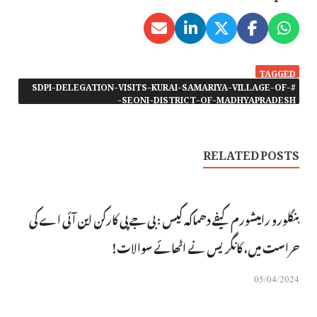
TAGGED
#SDPI-DELEGATION-VISITS-KURAI-SAMARIYA-VILLAGE-OF-
SEONI-DISTRICT-OF-MADHYAPRADESH-
RELATED POSTS
بنگلورو رامیشورم کیفے دھماکہ کیس : بی جے پی کارکن این آئی اے کی
حراست میں، کانگریس نے اٹھائے سوالات!
05/04/2024