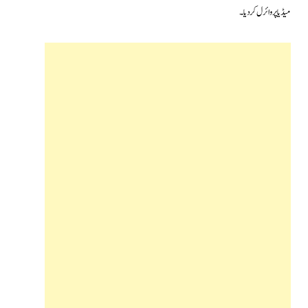
میڈیا پر وائرل کردیا۔