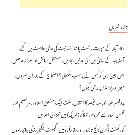
تازہ خبریں
وقارآباد کے سپوت رحمت پاشا انسانیت کی عالمی علامت بن گئے،
آسٹریلیا کے سڈنی میں کئی جانیں بچائیں، مستقل رہائش کا اعزاز حاصل
اس جین زی کو کس نے یہ سب سکھایا؟ احتجاج کے دوران نعروں،
میمز اور پوسٹرز پر برہمی کیوں؟
پروفیسر عبدالوہاب قیصر کا انتقال، ملت ایک مشفق استاد، ماہرِتعلیم اور
محسنِ اردو سے محروم، شکاگو (امریکہ) میں تعزیتی اجلاس
گورنمنٹ ڈگری کالج تانڈور اور وقارآباد میں گیسٹ لیکچررز کی جائیدادوں