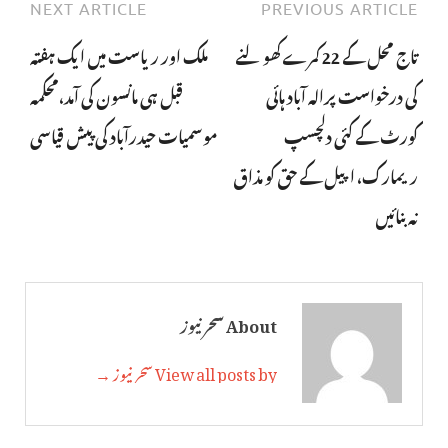
NEXT ARTICLE
PREVIOUS ARTICLE
تاج محل کے 22 کمرے کھولنے
ملک اور ریاست میں ایک ہفتہ
کی درخواست پرالہ آباد ہائی
قبل ہی مانسون کی آمد،محکمہ
کورٹ کے کئی دلچسپ
موسمیات حیدرآباد کی پیش قیاسی
ریمارک، اپیل کے حق کو مذاق
نہ بنائیں
About سحر نیوز
View all posts by سحر نیوز →