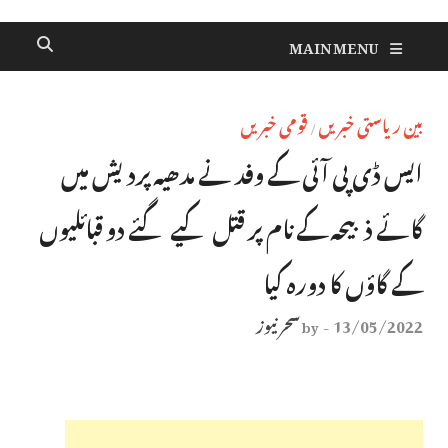
MAIN MENU
بین ریاستی خبریں
قومی خبریں
/
ایس ڈی پی آئی کے وفد نے مدھیہ پردیش میں
گائے ذبیحہ کے نام پر قتل کیے گئے دو قبائلیوں
کے گاؤں کا دورہ کیا
13/05/2022
سحر نیوز
by
-