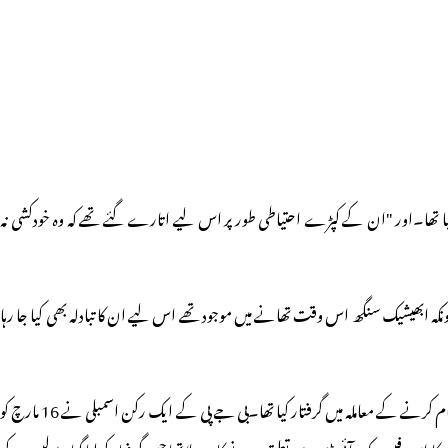
جرنلسٹوں کو پولیس اسٹیشن کے لاک اپ میں رکھا گیا تھا۔اور "ان کے کپڑے احتیاطی طور پر اس لیے اتارے گئے تھے کہ وہ خودکشی نہ
۔چونکہ ابھیشیک سنگھ اس وقت تھانے میں موجود تھے اس لیے ان کا تبادلہ بھی کیا جا رہا
سدھی کے ایس پی مکیش شریواستونے میڈیا کو بتایا کہ کوتوالی پولیس نے 2 اپریل کو ایک تھیٹر آرٹسٹ نیرج کندر کو بی جے پی کے ایک رکن اسمبلی اور ان کے خاندان کو بدنام کرنے کے معاملہ میں گرفتار کیا تھا۔بی جے پی کے ایک رکن اسمبلی نے 16 مارچ کو
اس فیس بک آئی ڈی سے تعلق ہونے کا پتہ چلا تھا جسے گرفتار کرلیا گیا۔پولیس کے