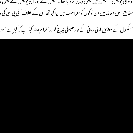
مطابق اس معاملہ میں جن لوگوں کو حراست میں لیا گیا تھا ان کے خلاف آئی پی سی کی دفعہ 151 کے تحت مقدمہ درج کیا گیا تھا اور چند گھنٹوں بعد رہا کردیا گیا
اسکرول کے مطابق اپنی رہائی کے بعد صحافی نیرج کندر الزام عائد کیا ہے کہ کپڑے ات