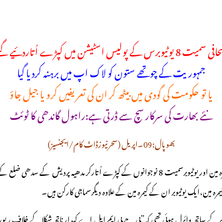
میت 8 یوٹیوبرس کے پولیس اسٹیشن میں کپڑے اُتاردئیے گئے
جمہوریت کے چوتھے ستون کو لاک اپ میں برہنہ کردیا گیا
یا تو حکومت کی گودی میں بیٹھ کر ان کی تعریفیں کرو یا جیل جاؤ
نئے بھارت کی سرکار سچ سے ڈرتی ہے:راہول گاندھی کا ٹوئٹ
بھوپال:09۔اپریل (سحرنیوزڈاٹ کام/ایجنسیز)
مدھیہ پردیش پولیس نے اس وقت محکمہ جاتی تحقیقات کا حکم دیا جب ایک صحافی،کیمرہ مین اور یوٹیوبرسمیت
ی اور سوشل میڈیا پر اس پیغام کے ساتھ وائرل ہوئی تھی کہ”بی جے پی ایم ایل اے کیدارناتھ شکلا 