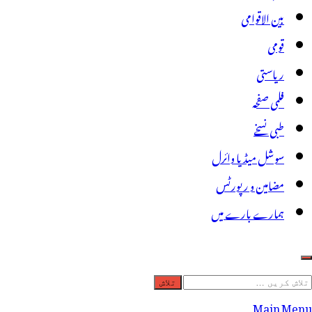
بین الاقوامی
قومی
ریاستی
فلمی صفحہ
طبی نسخے
سوشل میڈیا وائرل
مضامین و رپورٹس
ہمارے بارے میں
لاش
ریں
Main Menu