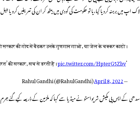
لاک اپ میں برہنہ کردیا گیا،یا تو حکومت کی گودی میں بیٹھ کر ان کی تعریفیں کرو یا ج
ो सरकार की गोद में बैठकर उनके गुणगान गाओ, या जेल के चक्कर काटो।
pic.twitter.com/HpterG5Zbv
‘नए भारत’ की सरकार, सच से डरती है।
April 8, 2022
— Rahul Gandhi (@RahulGandhi)
سدھی کے ایس پی مکیش شریواستو نے میڈیا سے کہا کہ ملزمین کے ذریعہ کیےگئے جرم 