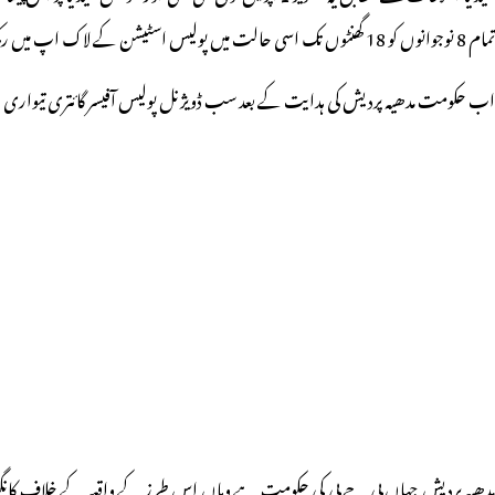
تمام 8 نوجوانوں کو 18 گھنٹوں تک اسی حالت میں پولیس اسٹیشن کے لاک اپ میں رکھا گیا۔!!
اب حکومت مدھیہ پردیش کی ہدایت کے بعد سب ڈویژنل پولیس آفیسر گائتری تیواری
مدھیہ پردیش جہاں بی جے پی کی حکومت ہے وہاں اس طرز کے واقعہ کے خلاف کانگر