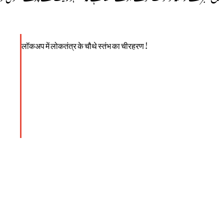
लॉकअप में लोकतंत्र के चौथे स्‍तंभ का चीरहरण!