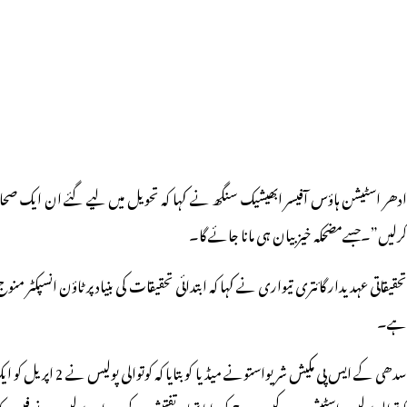
کرلیں”۔جسےمضحکہ خیز بیان ہی مانا جائے گا۔
تحقیقاتی عہدیدار گائتری تیواری نے کہا کہ ابتدائی تحقیقات کی بنیاد پر ٹاؤن انسپکٹر
ہے۔
کوتوالی پولیس اسٹیشن میں کیس درج کروایا تھا۔تفتیش کے دوران پولیس نے فیس بک 