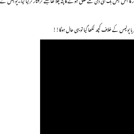
یا پولیس کے خلاف کچھ لکھا گیا تو یہی حال ہوگا!!