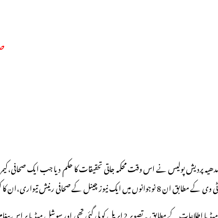
صحافی س
ٹی وی کے مطابق ان 8 نوجوانوں میں ایک نیوز چینل کے صحافی رنیش تیواری،ان کا کیمرہ مین،ایک یوٹیوبر ان کے کیمرہ مین کے علاوہ دیگرسماجی کارکن ہیں۔
میڈیا اطلاعات کے مطابق یہ تصویر 2 اپریل کو لی گئی تھ