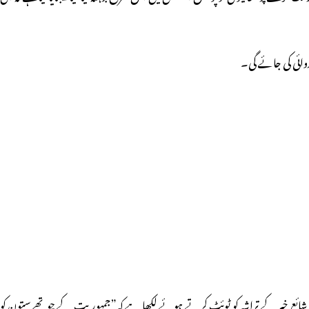
وائی کی جائے گی۔
 شائع خبر کے تراشہ کو ٹوئٹ کرتے ہوئے لکھا ہے کہ”جمہوریت کے چوتھے ستون کو