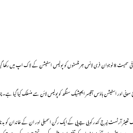
ادھر اسٹیشن ہاؤس آفیسر ابھیشیک سنگھ نے کہا کہ تحویل میں لیے گئے ان ایک صحافی سمیت 8 نوجوان فری لانس 
 منوج سونی اور اسٹیشن ہاؤس آفیسر ابھیشیک سنگھ کو پولیس لائن سے منسلک کیا گیا ہے
سے پوسٹس اور آئی پی ایڈریس کی تفصیلات طلب کیں۔تحقیقات کے بعد نیرج کندر کا 