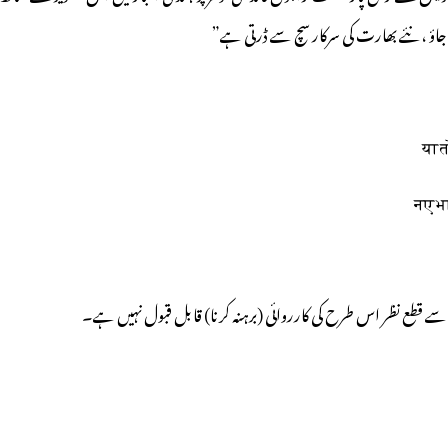
یل جاؤ ،نئے بھارت کی سرکار سچ سے ڈرتی ہے”
या त
سے قطع نظر اس طرح کی کارروائی (برہنہ کرنا) قابل قبول نہیں ہے۔