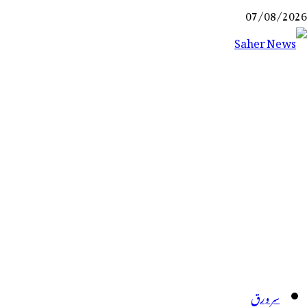
Ski
07/08/2026
t
conten
Saher News
نیوز پورٹل
سر ورق