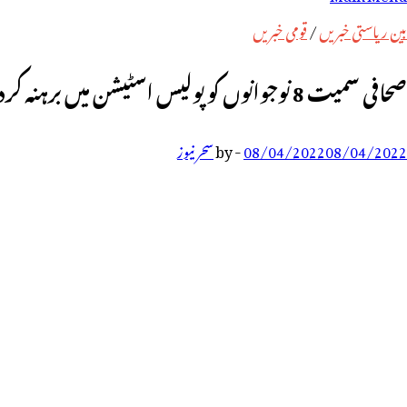
رائے:
بین ریاستی خبریں
/
قومی خبریں
صحافی سمیت 8 نوجوانوں کو پولیس اسٹیشن میں برہنہ کردیا گیا، سوشل میڈیا پر تصویر وائرل
08/04/2022
08/04/2022
-
by
سحر نیوز