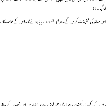
 اس معاملہ کی تحقیقات کریں گے۔جوبھی قصوروار پایا جائے گا۔اس کے خلاف کارر
یس کے رکن پارلیمنٹ راہول گاندھی ٹوئٹر پر ہندی اخبار میں اس تصویر کے ساتھ