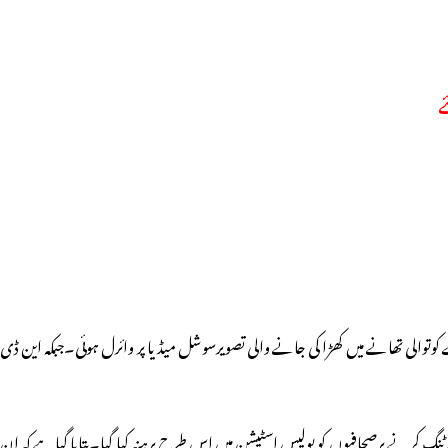
 8 نوجوانوں کے کپڑے اُتارکر مدھیہ پردیش کے سدھی ضلع کے کوتوالی تھانے میں کھڑا کی جانے والی تصویرسوشل میڈیا پر وائرل ہوئی۔جبکہ این ڈی
کے خلاف رپورٹنگ کرنے پرصحافیوں کو پولیس اسٹیشن میں اس طرح برہنہ کیا گیا۔بتایا گیاہے کہ ان