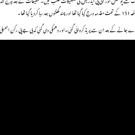
 تھا۔
ارے جانے کے بعد ان سے پریڈ کروائی گئی۔اور دھمکی دی گئی کہ بی جے پی رکن اسمبلی 