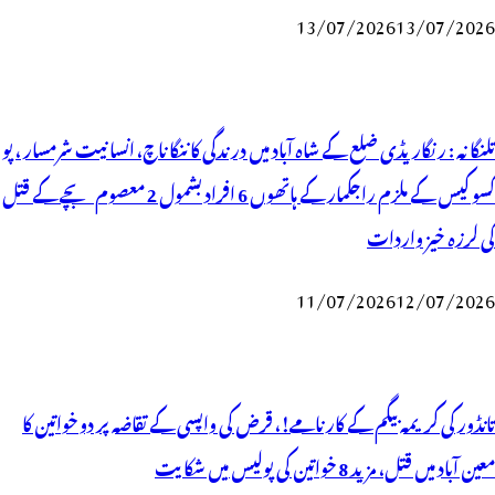
13/07/2026
13/07/2026
تلنگانہ : رنگاریڈی ضلع کے شاہ آباد میں درندگی کا ننگا ناچ، انسانیت شرمسار ، پو
کسو کیس کے ملزم راجکمار کے ہاتھوں 6 افراد بشمول 2 معصوم بچے کے قتل
کی لرزہ خیز واردات
11/07/2026
12/07/2026
تانڈور کی کریمہ بیگم کے کارنامے!، قرض کی واپسی کے تقاضہ پر دو خواتین کا
معین آباد میں قتل، مزید 8 خواتین کی پولیس میں شکایت