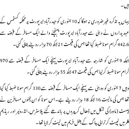
ہیں۔
یہاں یہ تذکرہ غیر ضروری نہ ہوگا کہ
10 جنوری کو حیدرآباد ایرپورٹ پر محکمہ کسٹمس کے
عہدیداروں نے دبئی سے حیدرآباد ایرپورٹ پہنچنے والے ایک مسافر کے قبضہ سے
442.6 گرام سونا ضبط کیا تھا جس کی قیمت 21 لاکھ 70 ہزار روپئے بتائی گئی۔
جبکہ 9 جنوری کو شارجہ سے حیدرآباد ایرپورٹ پہنچے ایک مسافر کے قبضہ سے 970
گرام سونا ضبط کرلیا جس کی قیمت 47 لاکھ 55 ہزار روپئے بتائی گئی۔
وہیں 7 جنوری کو دوبئی سے پہنچے ایک مسافر کے قبضہ سے 330 گرام سونا ضبط کیا گیا
تھا جس کی مالیت 16 لاکھ 18 ہزار روپئے ہے۔اس سونا کو ان تینوں مسافرین نے
پیسٹ (مادہ) کی شکل میں ڈھال کر پیروں پر باندھے گئے پلاسٹرس،انڈروئیر اور ریڈیم
کلر میں لپیٹ کر ٹرالی بیاگ کے میٹل فریم میں لپٹ کر لایا تھا۔