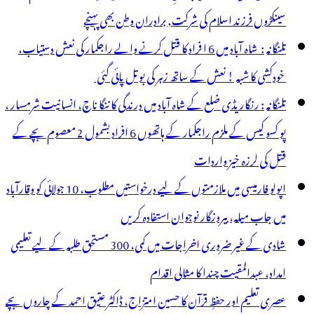
سینکڑوں فرزند اسلام کی شرکت, برادران وطن بھی پہنچے
تلنگانہ : شاہ آباد میں 6 ا فراد کا قتل کرنے والے راجکمار کی نعش دستیاب،
خودکشی کا شبہ ! نعش کے ساتھ زہر کی بوتل پائی گئی
تلنگانہ : رنگاریڈی ضلع کے شاہ آباد میں درندگی کا ننگا ناچ، انسانیت شرمسار ،
پو کسو کیس کے ملزم راجکمار کے ہاتھوں 6 افراد بشمول 2 معصوم بچے کے
قتل کی لرزہ خیز واردات
اپولو فارمیسی میں ملازمتوں کے لیے درخواستیں مطلوب، 10 جولائی کو وقارآباد
میں جاب میلہ، بیروزگار نوجوان استفادہ کریں
شادی کے غیر ضروری اخراجات میں کمی، 300 مستحق طلبہ کے لیے تعلیمی
امداد، عبدالمقیت چندا کا مثالی اقدام
عصری تعلیم اور حفظِ قرآن کا حسین امتزاج، ڈاکٹر عتیق احمد کے چاروں بچے