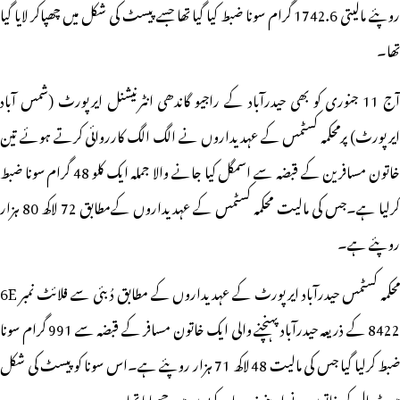
روپئے مالیتی 1742.6 گرام سونا ضبط کیا گیا تھا جسے پیسٹ کی شکل میں چھپاکر لایا گیا
تھا۔
آج 11 جنوری کو بھی حیدرآباد کے راجیو گاندھی انٹرنیشنل ایرپورٹ (شمس آباد
ایرپورٹ) پرمحکمہ کسٹمس کے عہدیداروں نے الگ الگ کارروائی کرتے ہوئے تین
خاتون مسافرین کے قبضہ سے اسمگل کیا جانے والا جملہ ایک کلو 48 گرام سونا ضبط
کرلیا ہے۔جس کی مالیت محکمہ کسٹمس کے عہدیداروں کےمطابق 72 لاکھ 80 ہزار
روپئے ہے۔
محکمہ کسٹمس حیدرآباد ایرپورٹ کے عہدیداروں کے مطابق دُبئی سے فلائٹ نمبر 6E
8422 کے ذریعہ حیدرآباد پہنچنے والی ایک خاتون مسافر کے قبضہ سے 991 گرام سونا
ضبط کرلیا گیا جس کی مالیت 48 لاکھ 71 ہزار روپئے ہے۔اس سونا کو پیسٹ کی شکل
میں ڈھال کر خاتون نے اپنے زیر جامہ کپڑوں میں چھپایا تھا۔