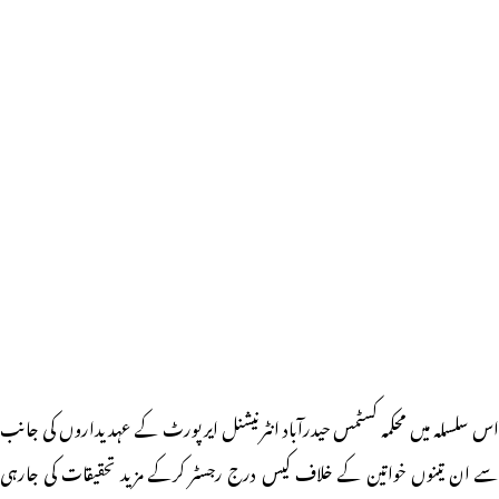
اس سلسلہ میں محکمہ کسٹمس حیدرآباد انٹرنیشنل ایرپورٹ کے عہدیداروں کی جانب
سے ان تینوں خواتین کے خلاف کیس درج رجسٹر کرکے مزید تحقیقات کی جارہی