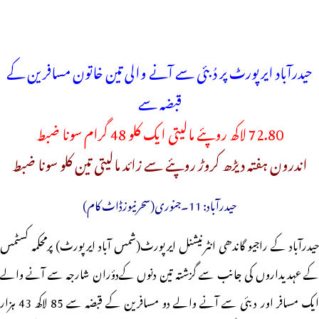
حیدرآباد ایرپورٹ پر دُبئی سے آنے والی تین خاتون مسافرین کے
قبضہ سے
72.80 لاکھ روپئے مالیتی ایک کلو 48 گرام سونا ضبط
اندرون ہفتہ دیڑھ کروڑ روپئے سے زائد مالیتی تین کلو سونا ضبط
حیدرآباد: 11۔جنوری(سحرنیوزڈاٹ کام)
حیدرآباد کے راجیو گاندھی انٹرنیشنل ایرپورٹ(شمس آباد ایرپورٹ) پرمحکمہ کسٹمس
کے عہدیداروں کی جانب سے گزشتہ تین دنوں کےدؤران شارجہ سے آنے والے
ایک مسافر اور دبئی سے آنے والے دو مسافرین کے قبضہ سے 85 لاکھ 43 ہزار