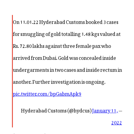
On 11.01.22 Hyderabad Customs booked 3 cases
for smuggling of gold totalling 1.48 kgs valued at
Rs. 72.80 lakhs against three female pax who
arrived from Dubai. Gold was concealed inside
undergarments in two cases and inside rectum in
another. Further investigation is ongoing.
pic.twitter.com/bpGabmApk9
January 11,
— Hyderabad Customs (@hydcus)
2022