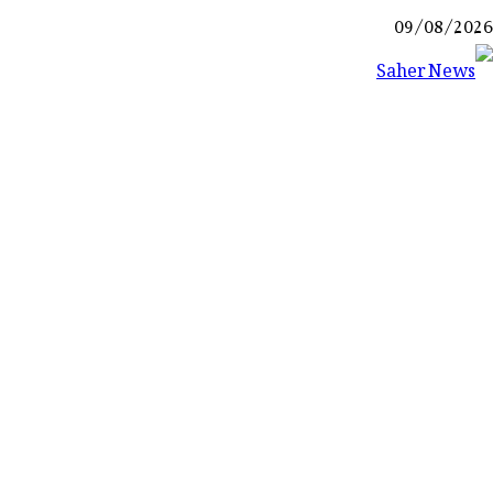
Ski
09/08/2026
t
conten
Saher News
نیوز پورٹل