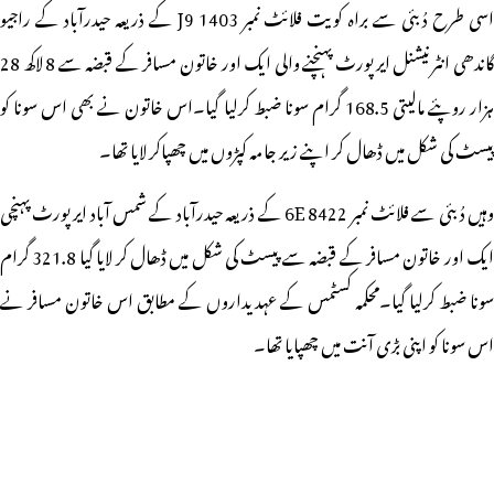
اسی طرح دُبئی سے براہ کویت فلائٹ نمبر J9 1403 کے ذریعہ حیدرآباد کے راجیو
گاندھی انٹرنیشنل ایرپورٹ پہنچنے والی ایک اور خاتون مسافر کے قبضہ سے 8 لاکھ 28
ہزار روپئے مالیتی 168.5 گرام سونا ضبط کرلیا گیا۔اس خاتون نے بھی اس سونا کو
پیسٹ کی شکل میں ڈھال کر اپنے زیر جامہ کپڑوں میں چھپاکر لایا تھا۔
وہیں دُبئی سے فلائٹ نمبر 6E 8422 کے ذریعہ حیدرآباد کے شمس آباد ایرپورٹ پہنچی
ایک اور خاتون مسافر کے قبضہ سے پیسٹ کی شکل میں ڈھال کر لایا گیا 321.8 گرام
سونا ضبط کرلیا گیا۔محکمہ کسٹمس کے عہدیداروں کے مطابق اس خاتون مسافر نے
اس سونا کو اپنی بڑی آنت میں چھپایا تھا۔