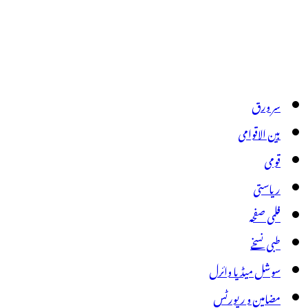
سر ورق
بین الاقوامی
قومی
ریاستی
فلمی صفحہ
طبی نسخے
سوشل میڈیا وائرل
مضامین و رپورٹس