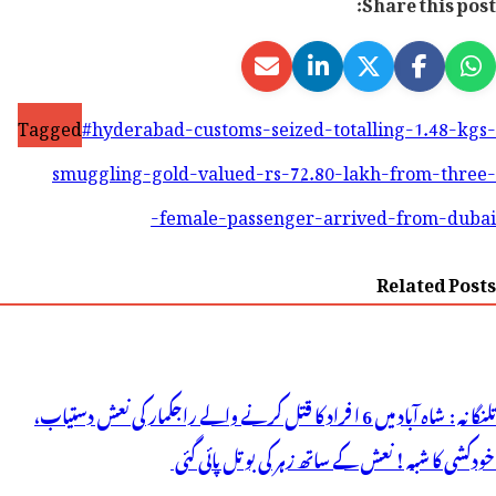
Share this post:
Tagged
#hyderabad-customs-seized-totalling-1.48-kgs-
smuggling-gold-valued-rs-72.80-lakh-from-three-
female-passenger-arrived-from-dubai-
Related Posts
تلنگانہ : شاہ آباد میں 6 ا فراد کا قتل کرنے والے راجکمار کی نعش دستیاب،
خودکشی کا شبہ ! نعش کے ساتھ زہر کی بوتل پائی گئی