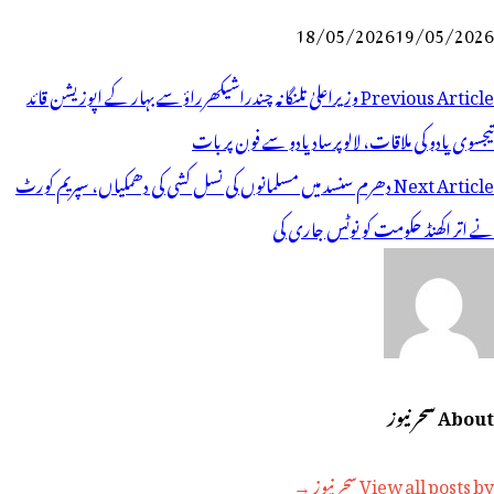
18/05/2026
19/05/2026
وسٹوں
Previous Article
وزیراعلیٰ تلنگانہ چندراشیکھرراؤ سے بہار کے اپوزیشن قائد
ی
تیجسوی یادو کی ملاقات، لالوپرساد یادو سے فون پر بات
یویگیشن
Next Article
دھرم سنسد میں مسلمانوں کی نسل کشی کی دھمکیاں، سپریم کورٹ
نے اتر اکھنڈ حکومت کو نوٹس جاری کی
About سحر نیوز
View all posts by سحر نیوز →