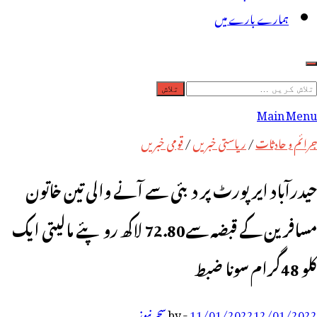
ہمارے بارے میں
لاش
ریں
Main Menu
رائے:
جرائم و حادثات
/
ریاستی خبریں
/
قومی خبریں
حیدرآباد ایرپورٹ پر دبئی سے آنے والی تین خاتون
مسافرین کے قبضہ سے72.80 لاکھ روپئے مالیتی ایک
کلو 48گرام سونا ضبط
12/01/2022
11/01/2022
-
by
سحر نیوز