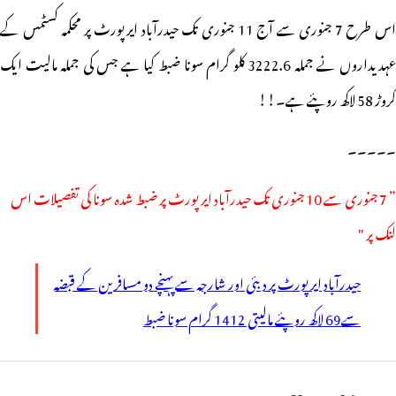
اس طرح 7 جنوری سے آج 11 جنوری تک حیدرآباد ایرپورٹ پر محکمہ کسٹمس کے
عہدیداروں نے جملہ 3222.6 کلو گرام سونا ضبط کیا ہے جس کی جملہ مالیت ایک
کروڑ 58 لاکھ روپئے ہے۔!!
۔۔۔۔۔
” 7 جنوری سے 10 جنوری تک حیدرآباد ایرپورٹ پر ضبط شدہ سونا کی تفصیلات اس
لنک پر "
حیدرآباد ایرپورٹ پر دبئی اور شارجہ سے پہنچے دو مسافرین کے قبضہ
سے69 لاکھ روپئے مالیتی 1412 گرام سونا ضبط