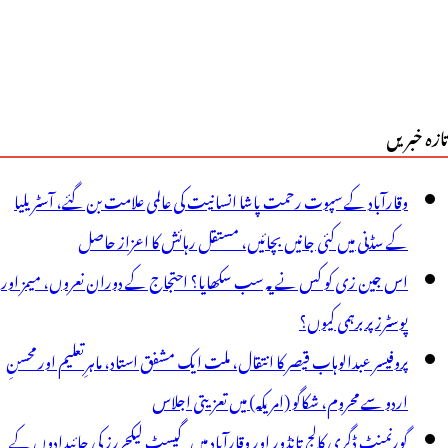
تازہ خبریں
وقارآباد کے سپوت رحمت پاشا انسانیت کی عالمی علامت بن گئے، آسٹریلیا
کے سڈنی میں کئی جانیں بچائیں، مستقل رہائش کا اعزاز حاصل
اس جین زی کو کس نے یہ سب سکھایا؟ احتجاج کے دوران نعروں، میمز اور
پوسٹرز پر برہمی کیوں؟
پروفیسر عبدالوہاب قیصر کا انتقال، ملت ایک مشفق استاد، ماہرِتعلیم اور محسنِ
اردو سے محروم، شکاگو (امریکہ) میں تعزیتی اجلاس
گورنمنٹ ڈگری کالج تانڈور اور وقارآباد میں گیسٹ لیکچررز کی جائیدادوں کے