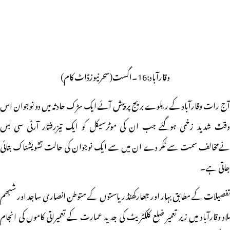
وقارآباد:16۔اگست(سحرنیوزڈاٹ کام)
آج رات وقارآباد کے ریلوے بریج پر پیش آئے ایک سڑک حادثہ میں دو نوجوان اس
وقت شدید زخمی ہوگئے جب ان کی موٹرسیکل کو ایک تیزرفتار آرٹی سی بس
نےمخالف سمت سے ٹکر دے ان میں سے ایک نوجوان کی حالت تشویشناک بتائی
جاتی ہے۔
تفصیلات کے مطابق بہار اور جھارکھنڈ ریاستوں کے متوطن انصاری ساجد اور شبھم
ملاد وقارآباد میں زیر تعمیر ضلع کلکٹریٹ کی جدید عمارت کے تعمیراتی کاموں کی انجام