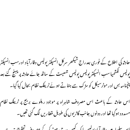
حادثہ کی اطلاع کے فوری بعدراج شیکھر سرکل انسپکٹر پولیس وقارآباد اورسب انسپکٹر
پولیس لکشمیا سب انسپکٹر پولیس پولیس جمعیت کے ساتھ جائے حادثہ پر پہنچ گئے بعد
پنچنامہ بس اور موٹرسیکل کو سڑک سے ہٹاتے ہوئے ٹریفک نظام بحال کیا گیا۔
اس حادثہ کے باعث اس مصروف شاہراہ پر موجود ریلوے بریج پر ٹریفک نظام
مسدود ہوگیا تھا اور دونوں جانب گاڑیوں کی طویل قطاریں لگ گئی تھیں۔
اس سلسلہ میں وقارآباد پولیس ایک کیس درج رجسٹر کرکے مصروف تحقیقات ہے۔