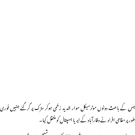
جس کے باعث دونوں موٹرسیکل سوار شدید زخمی ہوکر سڑک پر گرگئے جنہیں فوری
طور پر مقامی افراد نے وقارآباد کے ایریا ہسپتال کو منتقل کیا۔