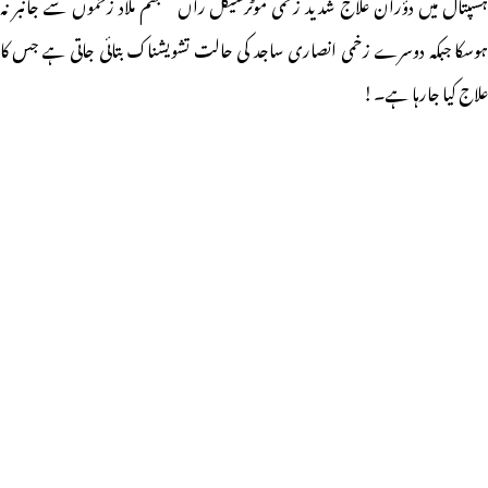
ہسپتال میں دؤران علاج شدید زخمی موٹرسیکل راں شبھم ملاد زخموں سے جانبر نہ
ہوسکا جبکہ دوسرے زخمی انصاری ساجد کی حالت تشویشناک بتائی جاتی ہے جس کا
علاج کیا جارہا ہے۔!