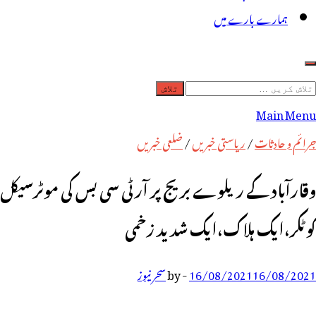
ہمارے بارے میں
لاش
ریں
Main Menu
رائے:
جرائم و حادثات
/
ریاستی خبریں
/
ضلعی خبریں
وقارآباد کے ریلوے بریج پر آرٹی سی بس کی موٹرسیکل
کو ٹکر،ایک ہلاک،ایک شدید زخمی
16/08/2021
16/08/2021
-
by
سحر نیوز