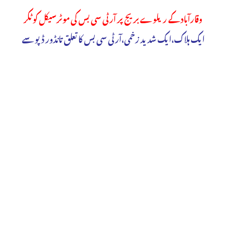
وقارآباد کے ریلوے بریج پر آرٹی سی بس کی موٹرسیکل کو ٹکر
ایک ہلاک،ایک شدید زخمی،آرٹی سی بس کا تعلق تانڈور ڈپو سے