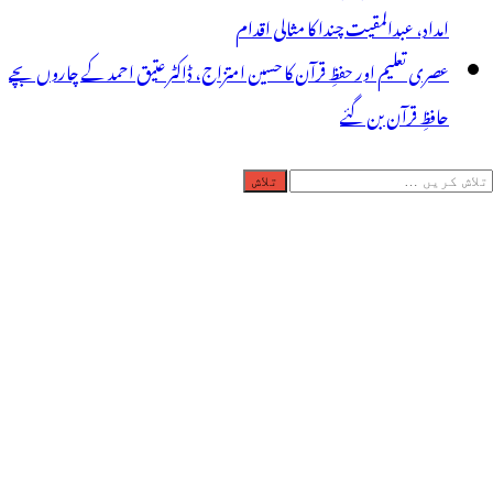
امداد، عبدالمقیت چندا کا مثالی اقدام
عصری تعلیم اور حفظِ قرآن کا حسین امتزاج، ڈاکٹر عتیق احمد کے چاروں بچے
حافظِ قرآن بن گئے
لاش
ریں
رائے: