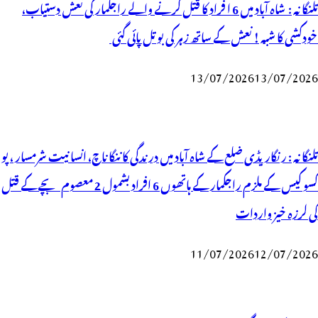
تلنگانہ : شاہ آباد میں 6 ا فراد کا قتل کرنے والے راجکمار کی نعش دستیاب،
خودکشی کا شبہ ! نعش کے ساتھ زہر کی بوتل پائی گئی
13/07/2026
13/07/2026
تلنگانہ : رنگاریڈی ضلع کے شاہ آباد میں درندگی کا ننگا ناچ، انسانیت شرمسار ، پو
کسو کیس کے ملزم راجکمار کے ہاتھوں 6 افراد بشمول 2 معصوم بچے کے قتل
کی لرزہ خیز واردات
11/07/2026
12/07/2026