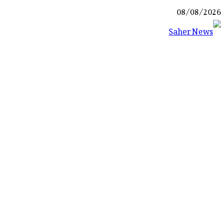
Ski
08/08/2026
t
conten
Saher News
نیوز پورٹل