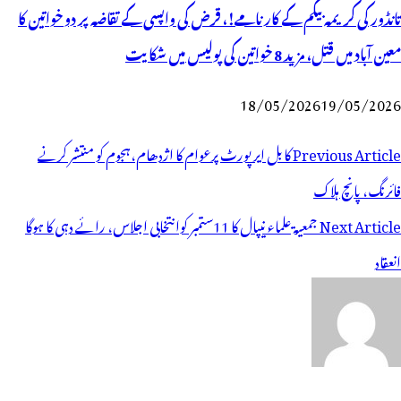
تانڈور کی کریمہ بیگم کے کارنامے!، قرض کی واپسی کے تقاضہ پر دو خواتین کا
معین آباد میں قتل، مزید 8 خواتین کی پولیس میں شکایت
18/05/2026
19/05/2026
وسٹوں
Previous Article
کابل ایرپورٹ پرعوام کا اژدھام،ہجوم کو منتشر کرنے
ی
فائرنگ، پانچ ہلاک
یویگیشن
Next Article
جمعیة علماء نیپال کا 11ستمبر کوانتخابی اجلاس، رائے دہی کا ہوگا
انعقاد