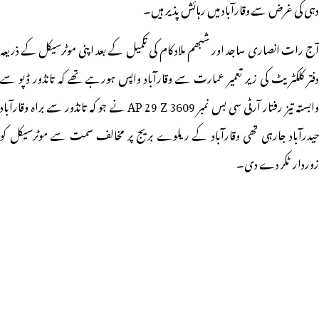
دہی کی غرض سے وقارآباد میں رہائش پذیر ہیں۔
آج رات انصاری ساجد اور شبھم ملاد کام کی تکمیل کے بعد اپنی موٹرسیکل کے ذریعہ
دفتر کلکٹریٹ کی زیر تعمیر عمارت سے وقارآباد واپس ہورہے تھے کہ تانڈور ڈپو سے
وابستہ تیز رفتار آرٹی سی بس نمبر AP 29 Z 3609 نے جو کہ تانڈور سے براہ وقارآباد
حیدرآباد جارہی تھی وقارآباد کے ریلوے بریج پر مخالف سمت سے موٹرسیکل کو
زوردار ٹکر دے دی۔