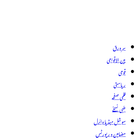
سر ورق
بین الاقوامی
قومی
ریاستی
فلمی صفحہ
طبی نسخے
سوشل میڈیا وائرل
مضامین و رپورٹس