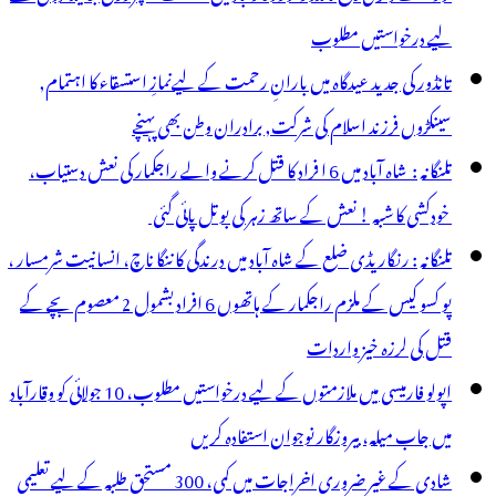
لیے درخواستیں مطلوب
تانڈور کی جدید عیدگاہ میں بارانِ رحمت کے لیےنمازِ استسقاء کا اہتمام,
سینکڑوں فرزند اسلام کی شرکت, برادران وطن بھی پہنچے
تلنگانہ : شاہ آباد میں 6 ا فراد کا قتل کرنے والے راجکمار کی نعش دستیاب،
خودکشی کا شبہ ! نعش کے ساتھ زہر کی بوتل پائی گئی
تلنگانہ : رنگاریڈی ضلع کے شاہ آباد میں درندگی کا ننگا ناچ، انسانیت شرمسار ،
پو کسو کیس کے ملزم راجکمار کے ہاتھوں 6 افراد بشمول 2 معصوم بچے کے
قتل کی لرزہ خیز واردات
اپولو فارمیسی میں ملازمتوں کے لیے درخواستیں مطلوب، 10 جولائی کو وقارآباد
میں جاب میلہ، بیروزگار نوجوان استفادہ کریں
شادی کے غیر ضروری اخراجات میں کمی، 300 مستحق طلبہ کے لیے تعلیمی