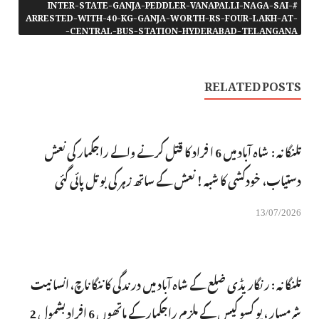
#INTER-STATE-GANJA-PEDDLER-VANAPALLI-NAGA-SAI-
ARRESTED-WITH-40-KG-GANJA-WORTH-RS-FOUR-LAKH-AT-
CENTRAL-BUS-STATION-HYDERABAD-TELANGANA-
RELATED POSTS
تلنگانہ : شاہ آباد میں 6 ا فراد کا قتل کرنے والے راجکمار کی نعش
دستیاب، خودکشی کا شبہ ! نعش کے ساتھ زہر کی بوتل پائی گئی
13/07/2026
تلنگانہ : رنگاریڈی ضلع کے شاہ آباد میں درندگی کا ننگا ناچ، انسانیت
شرمسار ، پو کسو کیس کے ملزم راجکمار کے ہاتھوں 6 افراد بشمول 2