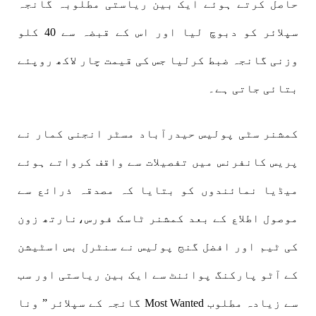
حاصل کرتے ہوئے ایک بین ریاستی مطلوبہ گانجہ
سپلائر کو دبوچ لیا اور اس کے قبضہ سے 40 کلو
وزنی گانجہ ضبط کرلیا جس کی قیمت چار لاکھ روپئے
بتائی جاتی ہے۔
کمشنر سٹی پولیس حیدرآباد مسٹر انجنی کمار نے
پریس کانفرنس میں تفصیلات سے واقف کرواتے ہوئے
میڈیا نمائندوں کو بتایا کہ مصدقہ ذرائع سے
موصول اطلاع کے بعد کمشنر ٹاسک فورس،نارتھ زون
کی ٹیم اور افضل گنج پولیس نے سنٹرل بس اسٹیشن
کے آٹو پارکنگ پوائنٹ سے ایک بین ریاستی اور سب
سے زیادہ مطلوب Most Wanted گانجہ کے سپلائر ” ونا