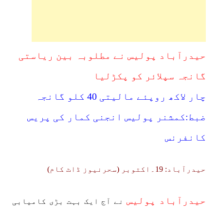
حیدرآباد پولیس نے مطلوبہ بین ریاستی
گانجہ سپلائر کو پکڑلیا
چار لاکھ روپئے مالیتی 40 کلو گانجہ
ضبط:کمشنر پولیس انجنی کمار کی پریس
کانفرنس
حیدرآباد: 19۔اکتوبر (سحرنیوز ڈاٹ کام)
حیدرآباد پولیس
نے آج ایک بہت بڑی کامیابی