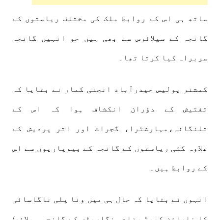
ساتھ ہی اس کے روابط ملک کی مختلف ریاستوں کے
گانجہ کے سپلائرس سے بھی ہیں جو انہیں گانجہ
سربراہ کیا کرتا تھا۔
کمشنر پولیس حیدرآباد انجنی کمار نے بتایا کہ
تفتیش کے دؤران انکشاف ہوا کہ اس کے
تلنگانہ،مہارشٹرا، گجرات اور اتر پردیش کے
علاوہ کئی ریاستوں کے گانجہ کے بیوپاریوں سے اس
کے روابط ہیں۔
انہوں نے بتایا کہ حال ہی میں ونا پلی ناگاسائی
کا نارائن کھیڑ ،ضلع سنگاریڈی کے گانجہ سپلائر/