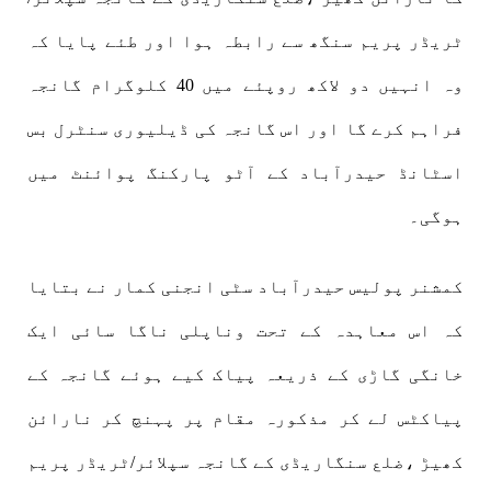
ٹریڈر پریم سنگھ سے رابطہ ہوا اور طئے پایا کہ
وہ انہیں دو لاکھ روپئے میں 40 کلوگرام گانجہ
فراہم کرے گا اور اس گانجہ کی ڈیلیوری سنٹرل بس
اسٹانڈ حیدرآباد کے آٹو پارکنگ پوائنٹ میں
ہوگی۔
کمشنر پولیس حیدرآباد سٹی انجنی کمار نے بتایا
کہ اس معاہدہ کے تحت وناپلی ناگا سائی ایک
خانگی گاڑی کے ذریعہ پیاک کیے ہوئے گانجہ کے
پیاکٹس لے کر مذکورہ مقام پر پہنچ کر نارائن
کھیڑ ،ضلع سنگاریڈی کے گانجہ سپلائر/ٹریڈر پریم