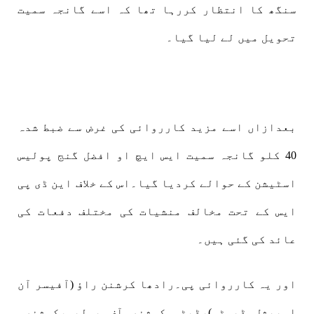
سنگھ کا انتظار کررہا تھا کہ اسے گانجہ سمیت
تحویل میں لے لیا گیا۔
بعدازاں اسے مزید کارروائی کی غرض سے ضبط شدہ
40 کلو گانجہ سمیت ایس ایچ او افضل گنج پولیس
اسٹیشن کے حوالے کردیا گیا۔اس کے خلاف این ڈی پی
ایس کے تحت مخالف منشیات کی مختلف دفعات کی
عائد کی گئی ہیں۔
اور یہ کارروائی پی۔رادھا کرشنن راؤ (آفیسر آن
اسپیشل ڈیوٹی)،ڈپٹی کمشنر آف پولیس،کمشنرس