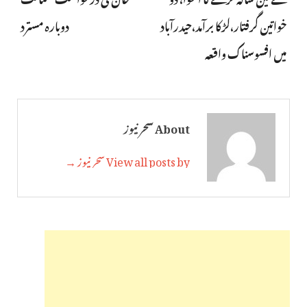
خواتین گرفتار،لڑکا برآمد،حیدرآباد
دوبارہ مسترد
میں افسوسناک واقعہ
About سحر نیوز
View all posts by سحر نیوز →