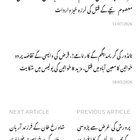
معصوم بچے کے قتل کی لرزہ خیز واردات
11/07/2026
تانڈور کی کریمہ بیگم کے کارنامے!، قرض کی واپسی کے تقاضہ پر دو
خواتین کا معین آباد میں قتل، مزید 8 خواتین کی پولیس میں شکایت
18/05/2026
NEXT ARTICLE
PREVIOUS ARTICLE
پرورش کی غرض سے پڑوسی
شاہ رخ خان کے فرزند آریان
کے تین سالہ لڑکے کا اغوا، دو
خان کی درخواست ضمانت