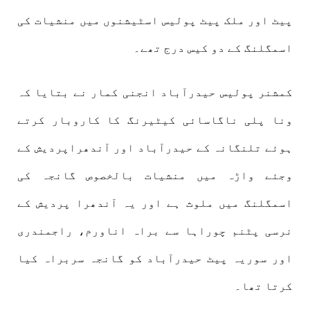
پیٹ اور ملک پیٹ پولیس اسٹیشنوں میں منشیات کی
اسمگلنگ کے دو کیس درج تھے۔
کمشنر پولیس حیدرآباد انجنی کمار نے بتایا کہ
ونا پلی ناگاسائی کیٹیرنگ کا کاروبار کرتے
ہوئے تلنگانہ کے حیدرآباد اور آندھراپردیش کے
وجئے واڑہ میں منشیات بالخصوص گانجہ کی
اسمگلنگ میں ملوث ہے اور یہ آندھرا پردیش کے
نرسی پٹنم چوراہا سے براہ اناورم، راجمندری
اور سوریہ پیٹ حیدرآباد کو گانجہ سربراہ کیا
کرتا تھا۔