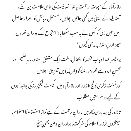
وقارآباد کے سپوت رحمت پاشا انسانیت کی عالمی علامت بن گئے،
آسٹریلیا کے سڈنی میں کئی جانیں بچائیں، مستقل رہائش کا اعزاز حاصل
اس جین زی کو کس نے یہ سب سکھایا؟ احتجاج کے دوران نعروں،
میمز اور پوسٹرز پر برہمی کیوں؟
پروفیسر عبدالوہاب قیصر کا انتقال، ملت ایک مشفق استاد، ماہرِتعلیم اور
محسنِ اردو سے محروم، شکاگو (امریکہ) میں تعزیتی اجلاس
گورنمنٹ ڈگری کالج تانڈور اور وقارآباد میں گیسٹ لیکچررز کی جائیدادوں
کے لیے درخواستیں مطلوب
تانڈور کی جدید عیدگاہ میں بارانِ رحمت کے لیےنمازِ استسقاء کا اہتمام,
سینکڑوں فرزند اسلام کی شرکت, برادران وطن بھی پہنچے