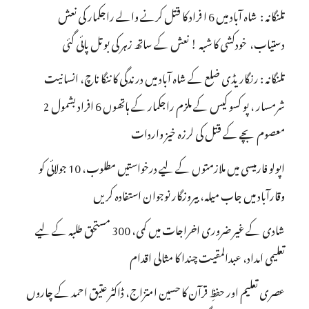
تلنگانہ : شاہ آباد میں 6 ا فراد کا قتل کرنے والے راجکمار کی نعش
دستیاب، خودکشی کا شبہ ! نعش کے ساتھ زہر کی بوتل پائی گئی
تلنگانہ : رنگاریڈی ضلع کے شاہ آباد میں درندگی کا ننگا ناچ، انسانیت
شرمسار ، پو کسو کیس کے ملزم راجکمار کے ہاتھوں 6 افراد بشمول 2
معصوم بچے کے قتل کی لرزہ خیز واردات
اپولو فارمیسی میں ملازمتوں کے لیے درخواستیں مطلوب، 10 جولائی کو
وقارآباد میں جاب میلہ، بیروزگار نوجوان استفادہ کریں
شادی کے غیر ضروری اخراجات میں کمی، 300 مستحق طلبہ کے لیے
تعلیمی امداد، عبدالمقیت چندا کا مثالی اقدام
عصری تعلیم اور حفظِ قرآن کا حسین امتزاج، ڈاکٹر عتیق احمد کے چاروں