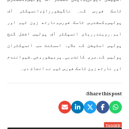
ٹاسک فورس کے۔ ناگیشورراؤ،انسپکٹر آف
پولیس،کمشنرس ٹاسک فورس،نارتھ زون ٹیم اور
ایم۔رویندرریڈی انسپکٹر آف پولیس افضل گنج
پولیس اسٹیشن کے علاوہ اسسٹنٹ سب انسپکٹران
پولیس کے۔سری کانت،بی۔پرمیشور،جی۔شیوانندم
اور نارتھ زون ٹاسک فورس ٹیم نے انجام دی۔
Share this post:
TAGGED