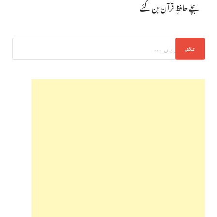
بچے حافظِ قرآن بن گئے