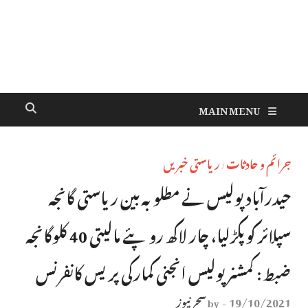
MAIN MENU
جرائم و حادثات
ریاستی خبریں
/
حیدرآباد پولیس نے مطلوبہ بین ریاستی گانجہ
سپلائر کو پکڑلیا، چار لاکھ روپئے مالیتی 40 کلوگانجہ
ضبط : کمشنر پولیس انجنی کمارکی پریس کانفرنس
19/10/2021
سحر نیوز
by
-