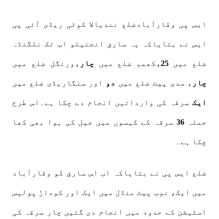
ایس پی وقارآبادضلع نندیالا کوٹی ریڈی آئی پی
ایس نے بتایاکہ یہ سارق انجنیلو اب تک نلگنڈہ
ضلع میں
25
،کھمم ضلع میں
چار
،ورنگل ضلع میں
چار
، سدی پیٹ ضلع میں
دو
اور سنگاریڈی ضلع میں
ایک
سرقہ کی وارداتیں انجام دے چکا ہے۔اس طرح
جملہ
36
سرقہ کے کیسوں میں جیل کی ہوا بھی کھا
چکا ہے۔
ضلع ایس پی نے بتایاکہ اب اس سارق کو وقارآباد
میں ایک، نوب پیٹ منڈل میں ایک اور کوداڑ پولیس
اسٹیشن کے حدود میں انجام دی گئیں چار سرقہ کی