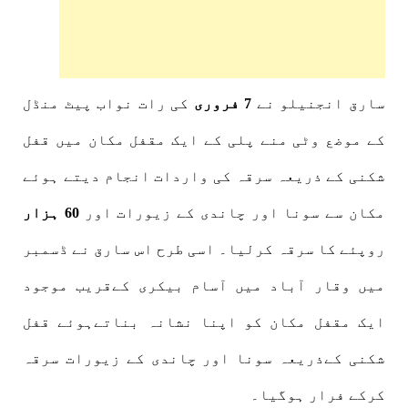
سارق انجنیلو نے
7 فروری
کی رات نواب پیٹ منڈل
کے موضع وٹی منے پلی کے ایک مقفل مکان میں قفل
شکنی کے ذریعہ سرقہ کی واردات انجام دیتے ہوئے
مکان سے سونا اور چاندی کے زیورات اور
60 ہزار
روپئے کا سرقہ کرلیا۔ اسی طرح اس سارق نے ڈسمبر
میں وقار آباد میں آسام بیکری کےقریب موجود
ایک مقفل مکان کو اپنا نشانہ بناتےہوئے قفل
شکنی کےذریعہ سونا اور چاندی کے زیورات سرقہ
کرکے فرار ہوگیا۔