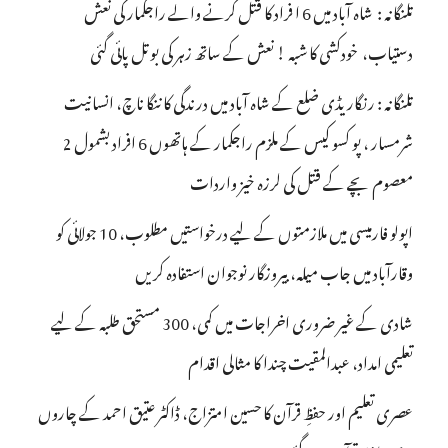
تلنگانہ : شاہ آباد میں 6 ا فراد کا قتل کرنے والے راجکمار کی نعش
دستیاب، خودکشی کا شبہ ! نعش کے ساتھ زہر کی بوتل پائی گئی
تلنگانہ : رنگاریڈی ضلع کے شاہ آباد میں درندگی کا ننگا ناچ، انسانیت
شرمسار ، پو کسو کیس کے ملزم راجکمار کے ہاتھوں 6 افراد بشمول 2
معصوم بچے کے قتل کی لرزہ خیز واردات
اپولو فارمیسی میں ملازمتوں کے لیے درخواستیں مطلوب، 10 جولائی کو
وقارآباد میں جاب میلہ، بیروزگار نوجوان استفادہ کریں
شادی کے غیر ضروری اخراجات میں کمی، 300 مستحق طلبہ کے لیے
تعلیمی امداد، عبدالمقیت چندا کا مثالی اقدام
عصری تعلیم اور حفظِ قرآن کا حسین امتزاج، ڈاکٹر عتیق احمد کے چاروں