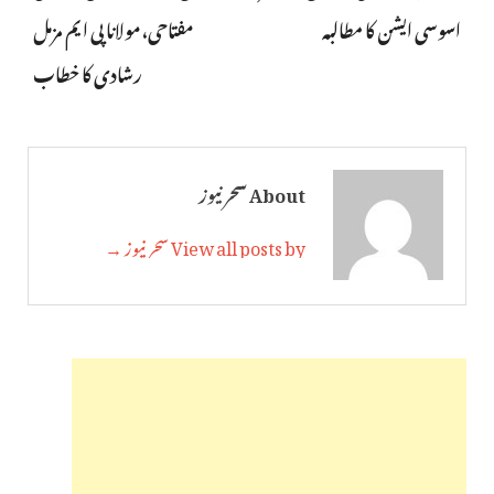
اسوسی ایشن کا مطالبہ
مفتاحی، مولانا پی ایم مزمل
رشادی کا خطاب
About سحر نیوز
View all posts by سحر نیوز →