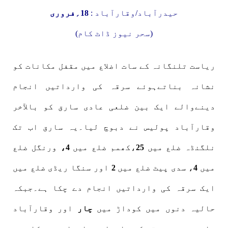
حیدرآباد/وقارآباد :
18؍فروری
(سحر نیوز ڈاٹ کام)
ریاست تلنگانہ کے سات اضلاع میں مقفل مکانات کو
نشانہ بناتےہوئے سرقہ کی وارداتیں انجام
دینےوالے ایک بین ضلعی عادی سارق کو بالآخر
وقارآباد پولیس نے دبوچ لیا۔یہ سارق اب تک
نلگنڈہ ضلع میں
25
،کھمم ضلع میں
4،
ورنگل ضلع
میں
4
، سدی پیٹ ضلع میں
2
اور سنگا ریڈی ضلع میں
ایک سرقہ کی وارداتیں انجام دے چکا ہے۔جبکہ
حالیہ دنوں میں کوداڑ میں
چار
اور وقارآباد