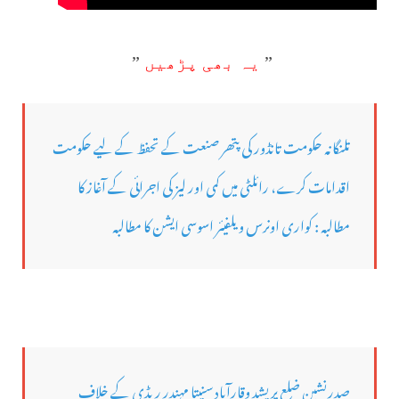
”
یہ بھی پڑھیں
”
تلنگانہ حکومت تانڈور کی پتھر صنعت کے تحفظ کے لیے حکومت
اقدامات کرے، رائلٹی میں کمی اور لیز کی اجرائی کے آغاز کا
مطالبہ : کواری اونرس ویلفیئر اسوسی ایشن کا مطالبہ
صدرنشین ضلع پریشد وقارآباد سنیتا مہندر ریڈی کے خلاف