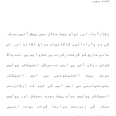
گئے ہیں۔
وقارآباد اور نواب پیٹ منڈل میں پیش آئیں سرقہ
کی دو واراداتوں کاکامیاب سراغ لگانے اور اس
عادی سارق کو گرفتارکرنے پر ضلع ایس پی نندیالا
کوٹی ریڈی آئی پی ایس نے سرکل انسپکٹر پولیس
مومن پیٹ انجنیلو،سی سی ایس انسپکٹر
بلونتیا،سی سی ایس ایس کی ٹیم کے ارکان،سب
انسپکٹر پولیس نواب پیٹ بھرت بھوشن اور پولیس
عملہ کی زبردست سراہنا کرتے ہوئے انہیں