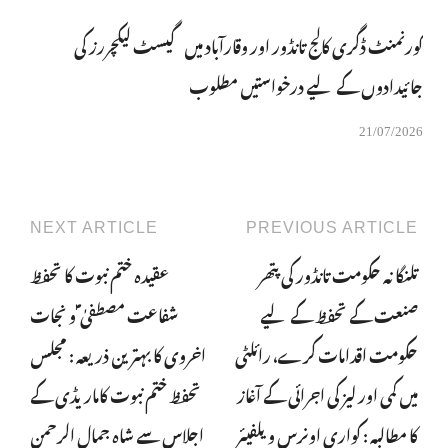
گورنمنٹ ڈگری کالج تانڈور اور وقارآباد میں گیسٹ لیکچررز کی
جائیدادوں کے لیے درخواستیں مطلوب
21/07/2026
NEXT ARTICLE
PREVIOUS ARTICLE
تلنگانہ حکومت تانڈور کی پتھر
عقیدہ ختم نبوت کا تحفظ
صنعت کے تحفظ کے لیے
شفاعت مصطفیٰ ؐ و نجات
حکومت اقدامات کرے، رائلٹی
اخروی کا بہترین ذریعہ : مجلس
میں کمی اور لیز کی اجرائی کے آغاز
تحفظ ختم نبوت کاماریڈی کے
کا مطالبہ : کواری اونرس ویلفیئر
اجلاس سے شاہ جمال الرحمن