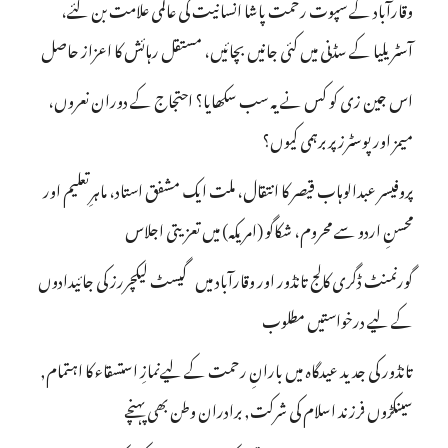
وقارآباد کے سپوت رحمت پاشا انسانیت کی عالمی علامت بن گئے،
آسٹریلیا کے سڈنی میں کئی جانیں بچائیں، مستقل رہائش کا اعزاز حاصل
اس جین زی کو کس نے یہ سب سکھایا؟ احتجاج کے دوران نعروں،
میمز اور پوسٹرز پر برہمی کیوں؟
پروفیسر عبدالوہاب قیصر کا انتقال، ملت ایک مشفق استاد، ماہرِتعلیم اور
محسنِ اردو سے محروم، شکاگو (امریکہ) میں تعزیتی اجلاس
گورنمنٹ ڈگری کالج تانڈور اور وقارآباد میں گیسٹ لیکچررز کی جائیدادوں
کے لیے درخواستیں مطلوب
تانڈور کی جدید عیدگاہ میں بارانِ رحمت کے لیےنمازِ استسقاء کا اہتمام,
سینکڑوں فرزند اسلام کی شرکت, برادران وطن بھی پہنچے