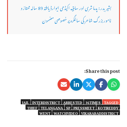
بشیر بدر : پدما شری اور ساہتیہ اکیڈمی ایوارڈ یافتہ 89 سالہ ممتاز و
نامور بزرگ شاعر کی سالگرہ پر خصوصی مضمون
Share this post:
JAIL
INTERDISTRICT
ARRESTED
36TIMES
TAGGED
THIEF
TELANGANA
SP
PRESSMEET
KOTIREDDY
WENT
WATCHVIDEO
VIKARABADDISTRICT