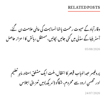
RELATED POSTS
وقارآباد کے سپوت رحمت پاشا انسانیت کی عالمی علامت بن گئے،
آسٹریلیا کے سڈنی میں کئی جانیں بچائیں، مستقل رہائش کا اعزاز حاصل
05/08/2026
پروفیسر عبدالوہاب قیصر کا انتقال، ملت ایک مشفق استاد، ماہرِتعلیم
اور محسنِ اردو سے محروم، شکاگو (امریکہ) میں تعزیتی اجلاس
24/07/2026