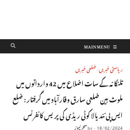
MAIN MENU
ریاستی خبریں
ضلعی خبریں
/
تلنگانہ کے سات اضلاع میں 42 وارداتوں میں
ملوث بین ضلعی سارق وقارآباد میں گرفتار : ضلع
ایس پی نندیالا کوٹی ریڈی کی پریس کانفرنس
18/02/2024
سحر نیوز
by
-