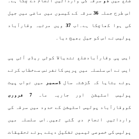
ضلع میں
دو
سرقہ کی وارداتیں انجام دے چکا ہے۔
اس طرح جملہ
36
سرقہ کے کیسوں میں ماضی میں جیل
کی ہوا کھاچکا ہے۔اب
37
ویں مرتبہ وقارآباد
پولیس نے اس کو جیل بھیج دیا۔
ایس پی وقارآبادضلع نندیالا کوٹی ریڈی آئی پی
ایس نے اس سلسلہ میں پریس کانفرنس سےخطاب کرتے
ہوئے بتایا کہ گزشتہ سال
ڈسمبر
میں نواب پیٹ
پولیس اسٹیشن اور جاریہ ماہ
7 فروری
کووقارآباد پولیس اسٹیشن کے حدود میں سرقہ کی
وارداتیں انجام دی گئی تھیں۔اس سلسلہ میں
پولیس کی خصوصی ٹیمیں تشکیل دیتے ہوئے تحقیقات