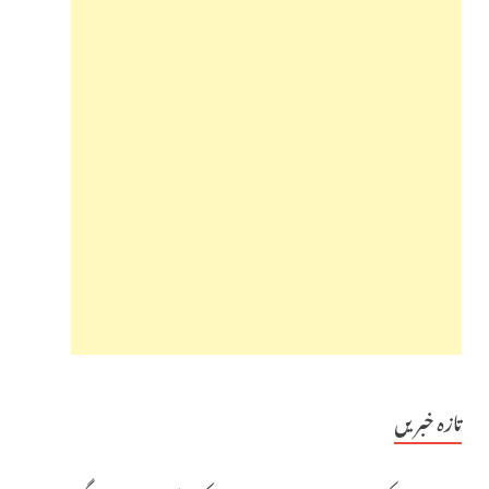
تازہ خبریں