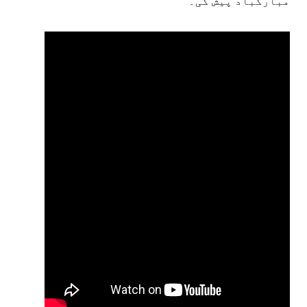
مبارکباد پیش کی۔