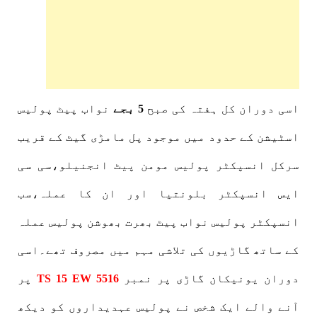
اسی دوران کل ہفتہ کی صبح
5 بجے
نواب پیٹ پولیس
اسٹیشن کے حدود میں موجود پل مامڑی گیٹ کے قریب
سرکل انسپکٹر پولیس مومن پیٹ انجنیلو،سی سی
ایس انسپکٹر بلونتیا اور ان کا عملہ،سب
انسپکٹر پولیس نواب پیٹ بھرت بھوشن پولیس عملہ
کے ساتھ گاڑیوں کی تلاشی مہم میں مصروف تھے۔اسی
دوران یونیکان گاڑی پر نمبر
TS 15 EW 5516
پر
آنے والے ایک شخص نے پولیس عہدیداروں کو دیکھ