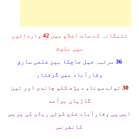
تلنگانہ کے سات اضلاع میں
42
وارداتوں
میں ملوث
36
مرتبہ جیل جاچکا بین ضلعی سارق
وقارآباد میں گرفتار
30
تولے سونا، دیڑھ کلو چاندی اور تین
گاڑیاں برآمد
ایس پی وقارآباد ضلع کوٹی ریڈی کی پریس
کانفرنس