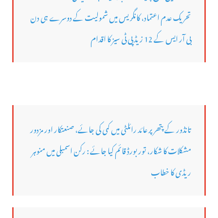
تحریک عدم اعتماد، کانگریس میں شمولیت کے دوسرے ہی دن
بی آر ایس کے 12 زیڈ پی ٹی سیز کا اقدام
تانڈور کے پتھر پر عائد رائلٹی میں کمی کی جائے، صنعتکار اور مزدور
مشکلات کا شکار، تور بورڈ قائم کیا جائے : رکن اسمبلی میں منوہر
ریڈی کا خطاب