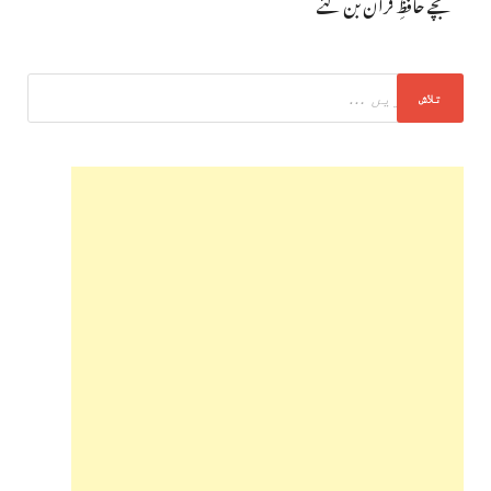
بچے حافظِ قرآن بن گئے