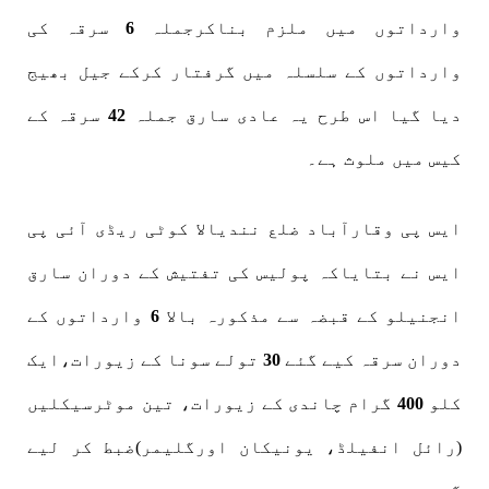
وارداتوں میں ملزم بناکرجملہ
6
سرقہ کی
وارداتوں کے سلسلہ میں گرفتار کرکے جیل بھیج
دیا گیا اس طرح یہ عادی سارق جملہ
42
سرقہ کے
کیس میں ملوث ہے۔
ایس پی وقارآباد ضلع نندیالا کوٹی ریڈی آئی پی
ایس نے بتایاکہ پولیس کی تفتیش کے دوران سارق
انجنیلو کے قبضہ سے مذکورہ بالا
6
وارداتوں کے
دوران سرقہ کیے گئے
30
تولے سونا کے زیورات،ایک
کلو
400
گرام چاندی کے زیورات، تین موٹرسیکلیں
(رائل انفیلڈ، یونیکان اورگلیمر)ضبط کر لیے