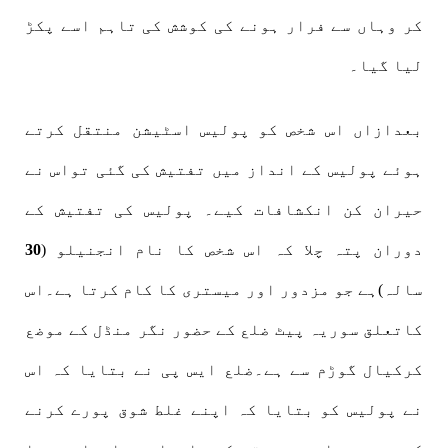
کر وہاں سے فرار ہونے کی کوشش کی تاہم اسے پکڑ
لیا گیا۔
بعدازاں اس شخص کو پولیس اسٹیشن منتقل کرتے
ہوئے پولیس کے انداز میں تفتیش کی گئی تواس نے
حیران کن انکشافات کیے۔ پولیس کی تفتیش کے
دوران پتہ چلا کہ اس شخص کا نام انجنیلو (
30
سالہ)ہے جو مزدور اور میستری کا کام کرتا ہے۔اس
کاتعلق سوریہ پیٹ ضلع کے حضور نگر منڈل کے موضع
کرکیال گوڑم سے ہے۔ضلع ایس پی نے بتایا کہ اس
نے پولیس کو بتایا کہ اپنے غلط شوق پورے کرنے