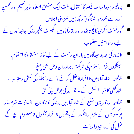
ے
پروفیسر عبدالوہاب قیصر کا انتقال، ملت ایک مشفق استاد، ماہرِتعلیم اور محسنِ
شمول
اردو سے محروم، شکاگو (امریکہ) میں تعزیتی اجلاس
ین
گورنمنٹ ڈگری کالج تانڈور اور وقارآباد میں گیسٹ لیکچررز کی جائیدادوں کے
فراد
لیے درخواستیں مطلوب
انڈور
تانڈور کی جدید عیدگاہ میں بارانِ رحمت کے لیےنمازِ استسقاء کا اہتمام,
یں
سینکڑوں فرزند اسلام کی شرکت, برادران وطن بھی پہنچے
رفتار
تلنگانہ : شاہ آباد میں 6 ا فراد کا قتل کرنے والے راجکمار کی نعش دستیاب،
خودکشی کا شبہ ! نعش کے ساتھ زہر کی بوتل پائی گئی
تلنگانہ : رنگاریڈی ضلع کے شاہ آباد میں درندگی کا ننگا ناچ، انسانیت شرمسار ،
پو کسو کیس کے ملزم راجکمار کے ہاتھوں 6 افراد بشمول 2 معصوم بچے کے
قتل کی لرزہ خیز واردات