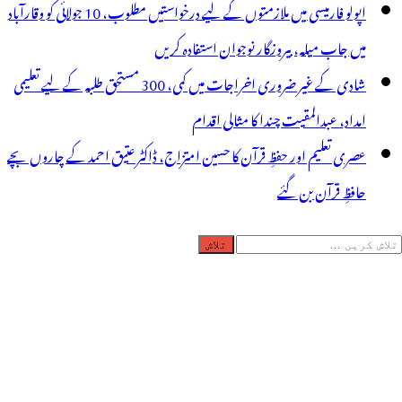
اپولو فارمیسی میں ملازمتوں کے لیے درخواستیں مطلوب، 10 جولائی کو وقارآباد
میں جاب میلہ، بیروزگار نوجوان استفادہ کریں
شادی کے غیر ضروری اخراجات میں کمی، 300 مستحق طلبہ کے لیے تعلیمی
امداد، عبدالمقیت چندا کا مثالی اقدام
عصری تعلیم اور حفظِ قرآن کا حسین امتزاج، ڈاکٹر عتیق احمد کے چاروں بچے
حافظِ قرآن بن گئے
لاش
ریں
رائے: