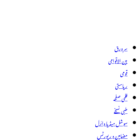
سر ورق
بین الاقوامی
قومی
ریاستی
فلمی صفحہ
طبی نسخے
سوشل میڈیا وائرل
مضامین و رپورٹس