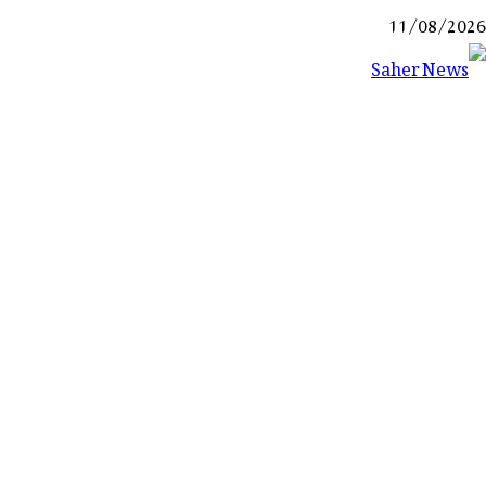
Ski
11/08/2026
t
conten
Saher News
نیوز پورٹل