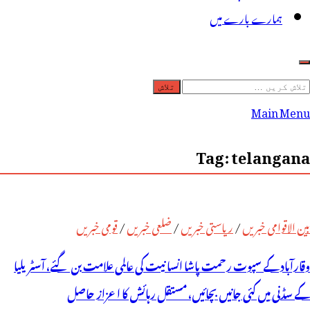
ہمارے بارے میں
لاش
ریں
Main Menu
رائے:
Tag:
telangana
بین الاقوامی خبریں
/
ریاستی خبریں
/
ضلعی خبریں
/
قومی خبریں
وقارآباد کے سپوت رحمت پاشا انسانیت کی عالمی علامت بن گئے، آسٹریلیا
کے سڈنی میں کئی جانیں بچائیں، مستقل رہائش کا اعزاز حاصل