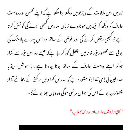
زو میں اس ملاقات کے ویڈیو میں دیکھا جاسکتا ہے کہ
اپنے محسن اور دوست
عارف کو دیکھ کر قید میں موجود بے زبان سارس کبھی اڑنے کی کوشش کرتا
ہے تو کبھی رقص کرنے کی اور خوشی کے ساتھ وہ اس پورے پلاسٹک کی
جالی سے محصور قید خانہ میں اچھل کود کر رہا ہےکہ جیسے وہ اس قید سے آزاد
ہوکر اپنے دوست عارف کے ساتھ جانا چاہتا ہے۔! سوشل میڈیا
صارفین کی بڑی تعداد کا مشورہ ہے کہ سارس کو زو میں رکھنے کے بجائے آزاد
چھوڑ دیا جائے اس کی جہاں مرضی ہوگی وہ وہاں چلا جائے گا۔
” کانپور زو میں عارف اور سارس کا ملاپ "