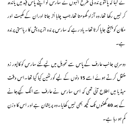
نے کہا کہ پالتو پرندہ کی طرح انہوں نے سارس کو اپنے پاس قید میں یاندھ
کر نہیں رکھا تھا،وہ آزاد گھومتا تھا،جب چاہا اُڑ جاتا اوران کے کھیت اور
مکان کو پہنچ جایا کرتا تھا۔ یاد رہے کہ سارس پرندہ اتر پردیش کا ریاستی پرندہ
ہے۔
دوسری جانب عارف کے پاس سے تحویل میں لیےگئے سارس کو کانپور زو
منتقل کرتے ہوئے اسے
15
دنوں کے لیے کورنٹئین کیا گیا تھا۔اس وقت
میڈیا میں اطلاع آئی تھی کہ اس سارس نے عارف سے الگ کیےجانے
کے بعد
40
گھنٹوں تک کچھ بھی نہیں کھایا۔وہ پریشان ہے اور اس کا وزن
کم ہو رہا ہے۔