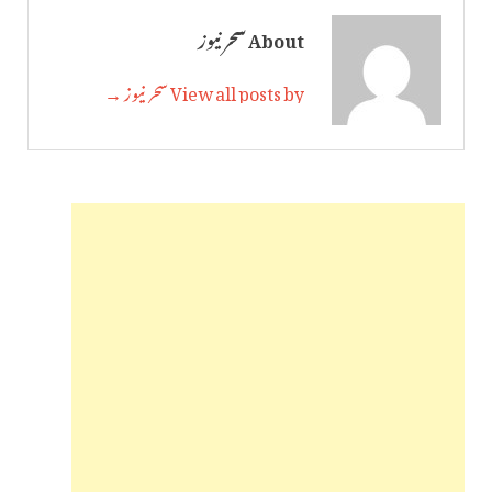
About سحر نیوز
View all posts by سحر نیوز →