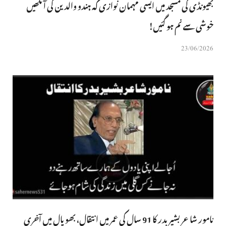
بھیونڈی کی مسجد میں ایسی مہمان نوازی کہ ہندو والدین کی آنکھیں
خوشی سے نم ہو گئیں!
23/06/2026
نامور شاعر بشیر بدر کا 91 سال کی عمر میں انتقال، بھوپال میں آخری