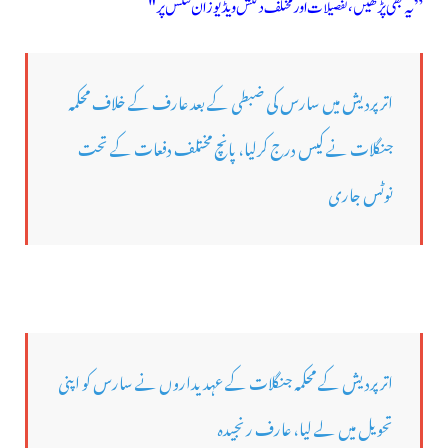
” یہ بھی پڑھیں ، تفصیلات اور مختلف دلکش ویڈیوز ان لنکس پر "
اتر پردیش میں سارس کی ضبطی کے بعد عارف کے خلاف محکمہ
جنگلات نے کیس درج کرلیا، پانچ مختلف دفعات کے تحت
نوٹس جاری
اتر پردیش کے محکمہ جنگلات کے عہدیداروں نے سارس کو اپنی
تحویل میں لے لیا، عارف رنجیدہ