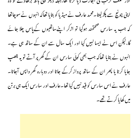
اپنی چونچ سے پکڑ لیتا۔محمد عارف نے میڈیا کو بتایا تھاکہ انہوں نے سوچاتھا
کہ جب یہ سارس صحتمند ہوگیا تو اڑکر اپنےساتھیوں کےپاس چلا جائے
گا،لیکن اس نے ایسا نہیں کیا اور ایک سال سے ان کے ساتھ ہی ہے۔
انہوں نے بتایا تھاکہ جب بھی کوئی سارس ان کے گھر پر آتے تو یہ چھپ
جایا کرتا یا پھر ان کے ساتھ پرواز کرکے جاتا اور دوبارہ گھر واپس آجاتا۔
عارف نے اس سارس کو قید نہیں کیا تھا۔عارف اور سارس ایک ہی برتن
میں کھایا کرتے تھے۔