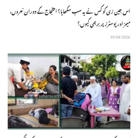
اس جین زی کو کس نے یہ سب سکھایا؟ احتجاج کے دوران نعروں،
میمز اور پوسٹرز پر برہمی کیوں؟
05/08/2026