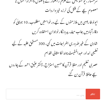
معصوم بچے کے قتل کی لرزہ خیز واردات
اپولو فارمیسی میں ملازمتوں کے لیے درخواستیں مطلوب، 10 جولائی کو
وقارآباد میں جاب میلہ، بیروزگار نوجوان استفادہ کریں
شادی کے غیر ضروری اخراجات میں کمی، 300 مستحق طلبہ کے لیے
تعلیمی امداد، عبدالمقیت چندا کا مثالی اقدام
عصری تعلیم اور حفظِ قرآن کا حسین امتزاج، ڈاکٹر عتیق احمد کے چاروں
بچے حافظِ قرآن بن گئے