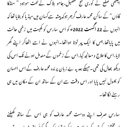
امیٹھی ضلع کے گوری گنج تحصیل،جامو بلاک کےتحت موجود ” منڈکا
گاؤں” کے ساکن محمد عارف گرجر جوکہ پیشہ سےکسان ہیں میڈیا کو بتایا تھا کہ
انہوں نے
22 اگست 2022ء
کو اس سارس کو کھیت میں زخمی حالت
میں پایاتھا،جس کا ایک پیر ٹوٹا ہواتھا۔انہوں نے اسے اٹھاکر اپنے گھر
لایا،اس کا علاج و معالجہ کیا،اس کے زخموں کے مندمل ہونے تک اس کی
دیکھ بھال کی تھی۔جسکے بعد یہ بے زبان پرندہ محمد عارف کے اس احسان
کو بھول نہیں پایا اور اس وقت سے ان کے ساتھ ان کے مکان میں ہی
رہنے لگا تھا۔
سارس صرف اپنے دوست محمد عارف کو ہی اس کے ساتھ کھیلنے
اورمختلف کرتب کی اجازت دیا کرتا تھا،جبکہ دیگر کوئی ہاتھ بڑھادے تو وہ