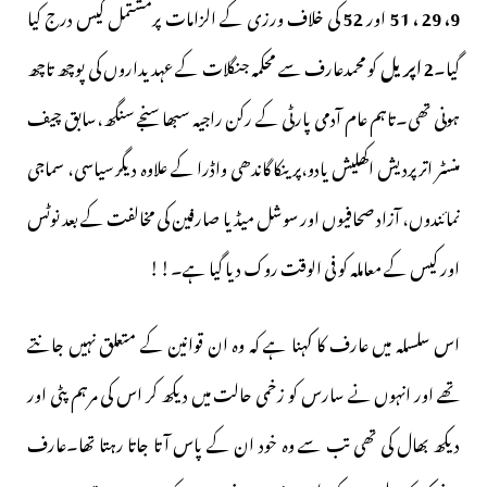
9، 29 ،
51
اور
52
کی خلاف ورزی کے الزامات پرمشتمل کیس درج کیا
گیا۔
2 اپریل
کو محمدعارف سے محکمہ جنگلات کے عہدیداروں کی پوچھ تاچھ
ہونی تھی۔تاہم عام آدمی پارٹی کے رکن راجیہ سبھا سنجے سنگھ،سابق چیف
منسٹر اتر پردیش اکھلیش یادو،پرینکا گاندھی واڈرا کے علاوہ دیگر سیاسی، سماجی
نمائندوں، آزاد صحافیوں اور سوشل میڈیا صارفین کی مخالفت کے بعد نوٹس
اور کیس کے معاملہ کو فی الوقت روک دیا گیا ہے۔!!
اس سلسلہ میں عارف کا کہنا ہے کہ وہ ان قوانین کے متعلق نہیں جانتے
تھے اور انہوں نے سارس کو زخمی حالت میں دیکھ کر اس کی مرہم پٹی اور
دیکھ بھال کی تھی تب سے وہ خود ان کے پاس آتا جاتا رہتا تھا۔عارف