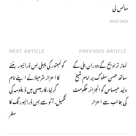
سانس لی
28/05/2026
NEXT ARTICLE
PREVIOUS ARTICLE
نماز تراویح کے دوران بلی کے
کوئمبتور کی پہلی بس ڈرائیور بننے
ساتھ حسن سلوک پر امام شیخ
کا اعزاز شرمیلانے اپنے نام
ولید مہساس کو الجزائر حکومت
کرلیا، فارمیسی میں ڈپلومہ کی
کی جانب سے اعزاز
تکمیل، آٹو سے بس ڈرائیور تک کا
سفر