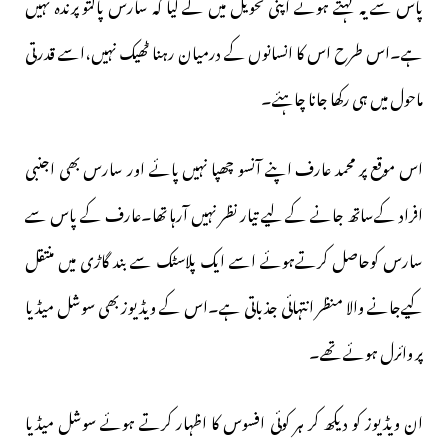
پاس سے یہ کہتے ہوئے اپنی تحویل میں لے لیا کہ سارس پالتو پرندہ نہیں
ہے۔اس طرح اس کا انسانوں کے درمیان رہنا ٹھیک نہیں،اسے قدرتی
ماحول میں ہی رکھا جانا چاہئے۔
اس موقع پر محمد عارف اپنے آنسو چھپا نہیں پائے اور سارس بھی اجنبی
افراد کےساتھ جانے کے لیے تیار نظر نہیں آرہا تھا۔عارف کے پاس سے
سارس کوحاصل کرتےہوئے اسے ایک پلاسٹک سے بند گاڑی میں منتقل
کیےجانے والا منظر انتہائی جذباتی ہے۔اس کے ویڈیوز بھی سوشل میڈیا
پر وائرل ہوئے تھے۔
ان ویڈیوز کو دیکھ کر ہر کوئی افسوس کا اظہار کرتے ہوئے سوشل میڈیا