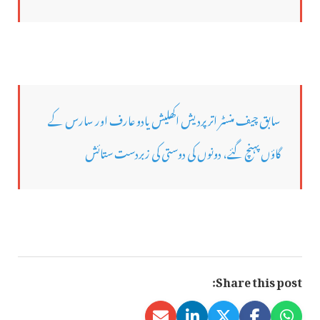
سابق چیف منسٹر اتر پردیش اکھلیش یادو عارف اور سارس کے
گاؤں پہنچ گئے، دونوں کی دوستی کی زبردست ستائش
Share this post: