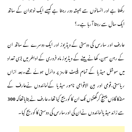
رکھتا ہے اور انسانوں سے ہمیشہ دور رہتا ہے کیسے ایک نوجوان کے ساتھ
ایک سال سے رہتا آ رہا ہے۔؟
عارف اور سارس کی دوستی کے ویڈیوز اور ایک دوسرے کے ساتھ ان
کے رہن سہن، کھانے پینے کے ویڈیوز ماہ فروری کے اواخر میں بڑی تعداد
میں سوشل میڈیا کے تمام پلیٹ فارمز پر وائرل ہوئے تھے۔بعد ازاں
ریاستی،قومی اور بین الاقوامی نامور میڈیا کےنمائندوں نےعارف کے
منڈکا گاؤں پہنچ کرگھنٹوں تک ان کا کوریج کیا تھا۔عارف نے بتایاتھاکہ
300
سے زائد میڈیانمائندوں نےان کی اورسارس کی دوستی کا کوریج کیا۔