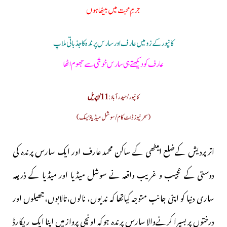
جرمِ محبت میں بیٹھا ہوں
کانپور کے زو میں عارف اور سارس پرندہ کا جذباتی ملاپ
عارف کو دیکھتے ہی سارس خوشی سے جھوم اٹھا
کانپور/حیدرآباد :
11/اپریل
(سحرنیوزڈاٹ کام/سوشل میڈیا ڈیسک)
اتر پردیش کےضلع امیٹھی کے ساکن محمد عارف اور ایک سارس پرندہ کی
دوستی کے عجیب و غریب واقعہ نے سوشل میڈیا اور میڈیا کے ذریعہ
ساری دنیا کو اپنی جانب متوجہ کیاتھا کہ ندیوں، نالوں،تالابوں،جھیلوں اور
درختوں پر بسیرا کرنےوالا سارس پرندہ جو کہ اونچی پرواز میں اپنا ایک ریکارڈ