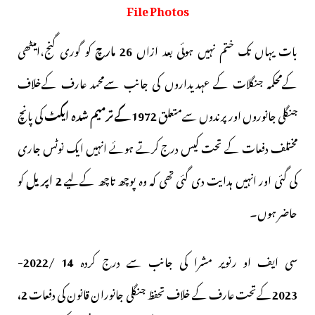
File Photos
بات یہاں تک ختم نہیں ہوئی بعد ازاں
26 مارچ
کو گوری گنج،امیٹھی
کےمحکمہ جنگلات کے عہدیداروں کی جانب سےمحمد عارف کےخلاف
جنگلی جانوروں اور پرندوں سےمتعلق
1972 کےترمیم شدہ ایکٹ
کی پانچ
مختلف دفعات کے تحت کیس درج کرتے ہوئے انہیں ایک نوٹس جاری
کی گئی اور انہیں ہدایت دی گئی تھی کہ وہ پوچھ تاچھ کےلیے
2 اپریل
کو
حاضر ہوں۔
سی ایف او رنویر مشرا کی جانب سے درج کردہ
14 /2022-
2023
کےتحت عارف کے خلاف تحفظ جنگلی جانوران قانون کی دفعات
2،