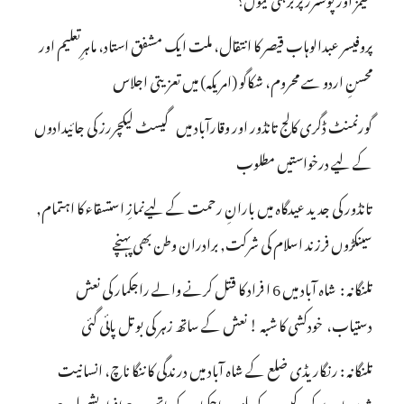
پروفیسر عبدالوہاب قیصر کا انتقال، ملت ایک مشفق استاد، ماہرِتعلیم اور
محسنِ اردو سے محروم، شکاگو (امریکہ) میں تعزیتی اجلاس
گورنمنٹ ڈگری کالج تانڈور اور وقارآباد میں گیسٹ لیکچررز کی جائیدادوں
کے لیے درخواستیں مطلوب
تانڈور کی جدید عیدگاہ میں بارانِ رحمت کے لیےنمازِ استسقاء کا اہتمام,
سینکڑوں فرزند اسلام کی شرکت, برادران وطن بھی پہنچے
تلنگانہ : شاہ آباد میں 6 ا فراد کا قتل کرنے والے راجکمار کی نعش
دستیاب، خودکشی کا شبہ ! نعش کے ساتھ زہر کی بوتل پائی گئی
تلنگانہ : رنگاریڈی ضلع کے شاہ آباد میں درندگی کا ننگا ناچ، انسانیت
شرمسار ، پو کسو کیس کے ملزم راجکمار کے ہاتھوں 6 افراد بشمول 2