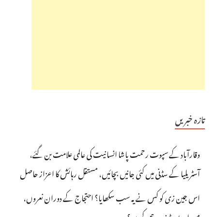
تازہ خبریں
وقارآباد کے سپوت رحمت پاشا انسانیت کی عالمی علامت بن گئے،
آسٹریلیا کے سڈنی میں کئی جانیں بچائیں، مستقل رہائش کا اعزاز حاصل
اس جین زی کو کس نے یہ سب سکھایا؟ احتجاج کے دوران نعروں،
میمز اور پوسٹرز پر برہمی کیوں؟