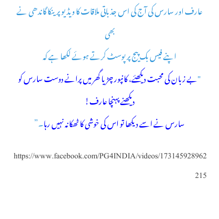
عارف اور سارس کی آج کی اس جذباتی ملاقات کا ویڈیو پرینکا گاندھی نے
بھی
اپنے فیس بک پیج پر پوسٹ کرتے ہوئے لکھا ہے کہ
"
بے زبان کی محبت دیکھئے، کانپور چڑیا گھر میں پرانے دوست سارس کو
دیکھنے پہنچا عارف!
سارس نے اسے دیکھا تو اس کی خوشی کا ٹھکانہ نہیں رہا
۔”
https://www.facebook.com/PG4INDIA/videos/173145928962
215