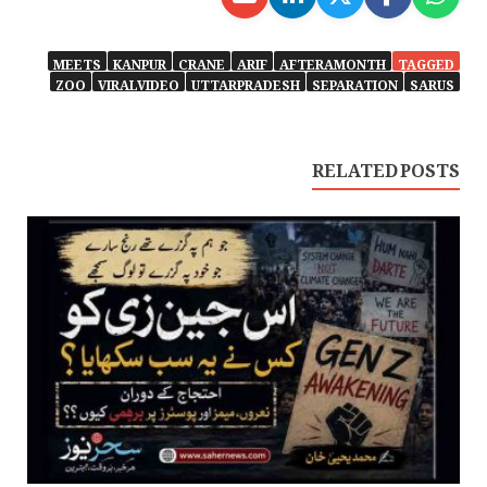
MEETS
KANPUR
CRANE
ARIF
AFTERAMONTH
TAGGED
ZOO
VIRALVIDEO
UTTARPRADESH
SEPARATION
SARUS
RELATED POSTS