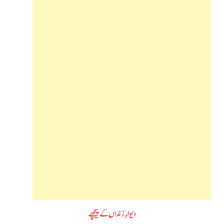
دیوارِ زنداں کے پیچھے