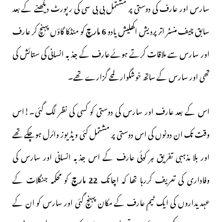
سارس اور عارف کی دوستی پر مشتمل بی بی سی کی رپورٹ دیکھنے کے بعد
سابق چیف منسٹر اتر پردیش اکھلیش یادو
6 مارچ
کو منڈکا گاؤں پہنچ کر عارف
اور سارس سے ملاقات کرتے ہوئے عارف کے جذبہ انسانی کی ستائش کی
تھی اور سارس کے ساتھ خوشگوار لمحے گزارے تھے۔
اس کے بعد عارف اور سارس کی دوستی کو کسی کی نظر لگ گئی۔!اس
وقت تک ان دونوں کی اس دوستی پر مشتمل کئی ویڈیوز وائرل ہوچکے تھے
اور بلا مذہبی تفریق ہر کوئی عارف کے اس جذبہ انسانی اور سارس کی
وفاداری کی تعریف کررہا تھا کہ اچانک
22 مارچ
کو محکمہ جنگلات کے
عہدیداروں کی ایک ٹیم عارف کے مکان پہنچ گئی اور سارس کو ان کے