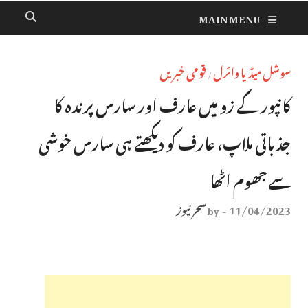
MAIN MENU
سوشل میڈیا وائرل
قومی خبریں
/
کانپور کے زو میں عارف اور سارس پرندہ کا
جذباتی ملاپ، عارف کو دیکھتے ہی سارس خوشی
سے جھوم اٹھا
11/04/2023
سحر نیوز
by
-