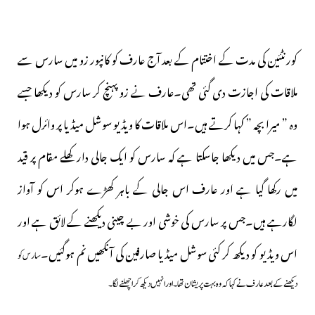
کورنٹئین کی مدت کے اختتام کے بعد آج عارف کو کانپور زو میں سارس سے
ملاقات کی اجازت دی گئی تھی۔عارف نے زو پہنچ کر سارس کو دیکھا جسے
وہ ” میرا بچہ ” کہا کرتے ہیں۔اس ملاقات کا ویڈیو سوشل میڈیا پر وائرل ہوا
ہے۔جس میں دیکھا جاسکتا ہے کہ سارس کو ایک جالی دار کھلے مقام پر قید
میں رکھا گیا ہے اور عارف اس جالی کے باہر کھڑے ہوکر اس کو آواز
لگارہے ہیں۔جس پر سارس کی خوشی اور بے چینی دیکھنے کے لائق ہے اور
اس ویڈیو کو دیکھ کر کئی سوشل میڈیا صارفین کی آنکھیں نم ہوگئیں۔
سارس کو
دیکھنے کے بعد عارف نے کہا کہ وہ بہت پریشان تھا۔اور انہیں دیکھ کر اچھلنے لگا۔