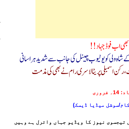
 بھی اب فوڈ جہاد ! !
 کے شاہ ولی کویوٹیوب چینل کی جانب سے شدید ہراسانی
، رکن اسمبلی پریٹالا سری رام نے بھی کی مذمت
 فروری
کام/سوشل میڈیا ڈیسک)
 تیجسوی نیوز کا ویڈیو جہاں وائرل ہے وہیں