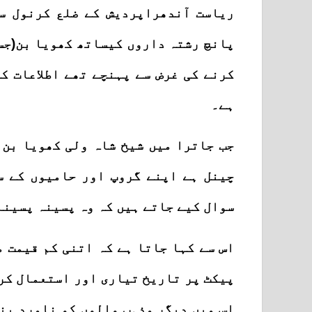
ریاست آندھراپردیش کے ضلع کرنول س
پانچ رشتہ داروں کیساتھ کھویا بن(جس
ہے۔
جب جاترا میں شیخ شاہ ولی کھویا بن 
چینل ہے اپنے گروپ اور حامیوں کے س
سوال کیے جاتے ہیں کہ وہ پسینہ پسینہ
اس سے کہا جاتا ہے کہ اتنی کم قیمت م
پیکٹ پر تاریخ تیاری اور استعمال کرن
اس میں دیگر مذہب والوں کو نامرد بن