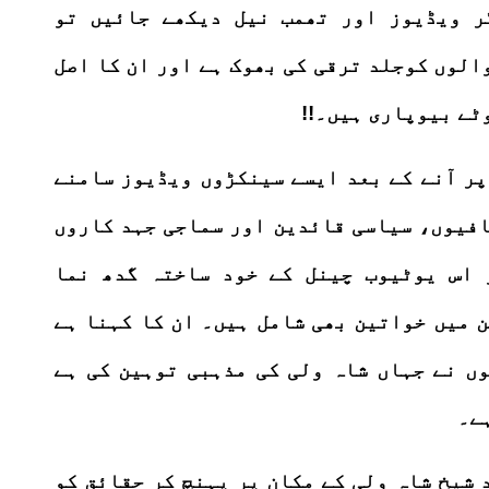
ر ویڈیوز اور تھمب نیل دیکھے جائیں تو
والوں کوجلد ترقی کی بھوک ہے اور ان کا اصل
ٹے بیوپاری ہیں۔!!
پر آنے کے بعد ایسے سینکڑوں ویڈیوز سامنے
حافیوں، سیاسی قائدین اور سماجی جہد کاروں
 اس یوٹیوب چینل کے خود ساختہ گدھ نما
ن میں خواتین بھی شامل ہیں۔ ان کا کہنا ہے
وں نے جہاں شاہ ولی کی مذہبی توہین کی ہے
ہے۔
 شیخ شاہ ولی کے مکان پر پہنچ کر حقائق کو