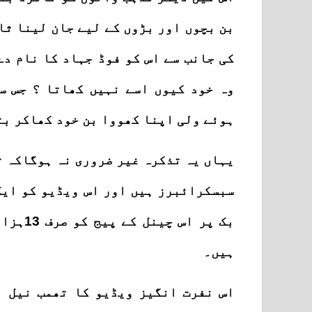
بن بچوں اور بڑوں کے لیے جان لینا ثا
کی جانب سے اس کو فوڈ جہاد کا نام دے
وہ خود کیوں اسے نہیں کھاتا ؟ جس س
ہوئے ولی اپنا کھووا بن خود کھاکر بت
سبسکرائبرز ہیں اور اس ویڈیو کو ایک
ہیں۔
اس نفرت انگیز ویڈیو کا تھمب نیل ب