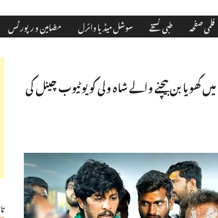
فلمی صفحہ
طبی نسخے
سوشل میڈیا وائرل
مضامین و رپورٹس
میں کھویا بن بیچنے والے شاہ ولی کو یوٹیوب چینل کی
تا