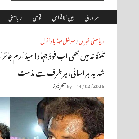
سر ورق
بین الاقوامی
قومی
ریاستی
ریاستی خبریں
سوشل میڈیا وائرل
/
تلنگانہ میں بھی اب فوڈ جہاد! میڈارم جاترا 
شدید ہراسانی، ہر طرف سے مذمت
14/02/2026
سحر نیوز
by
-