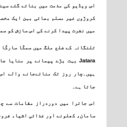
اس ویڈیو کی مذمت میں بنائے گئے سینک
کروڑوں غیر مسلم بھائی بہن ایک مخصوص
میں نفرت پیدا کرنے کی اس سازش کو سمج
تلنگانہ کے ضلع ملگ میں سمکّا سارکّا
Jatara
بہت بڑے پیمانے پر منایا جات
ہیں۔چار روز تک منائےجانے والے اس
جاتا ہے۔
اس جاترا میں دوردراز مقامات سے چ
سامان، کھلونے اور غذائی اشیاء فروخت