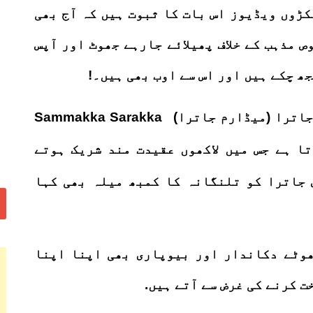
ڑوں ویڈیوز اس بات کا ثبوت ہیں کہ آج بھی
 مذہب کے خلاف پھیلائے جارہے جھوٹ اور آپس
ھ چکے ہیں اور اس سے اوب بھی ہیں۔!
 جاترا (میڈارم جاترا)
Sammakka Sarakka
ا ہے جس میں لاکھوں عقیدت مند شریک ہوتے
 جاترا کو تلنگانہ کا کمبھ میلہ بھی کہا
ھوٹے دکاندار اور بیوپاری بھی اپنا اپنا
 کرنے کی غرض سے آتے ہیں.