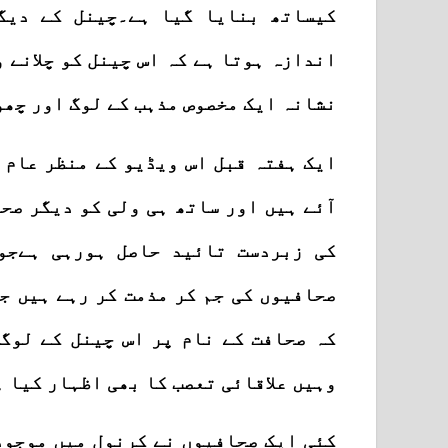
کیساتھ بنایا گیا ہے۔چینل کے دیگ
اندازہ ہوتا ہے کہ اس چینل کو چلانے 
نشانہ ایک مخصوص مذہب کے لوگ اور چھو
ایک ہفتہ قبل اس ویڈیو کے منظر عام 
آئے ہیں اور ساتھ ہی ولی کو دیگر ص
کی زبردست تائید حاصل ہورہی ہےجو
صحافیوں کی جم کر مذمت کر رہے ہیں ج
کہ صحافت کے نام پر اس چینل کے لوگ
وہیں علاقائی تعصب کا بھی اظہار کیا 
کئی ایک صحافیوں نے کرنول میں موجود