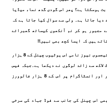
بت ہوسکتا ہے؟ پھر اس گودی گدھ نماء میڈیا
 دیا جاتا ہے۔ ولی سے سوال کیا جاتا ہے کہ
ے مجبور ہو کر نم آنکھوں کیساتھ گھبرائے
اتے ہیں کہ ایسا کچھ بھی نہیں!!
یہاں یہ تذکرہ غیر ضروری نہ ہوگاکہ تیجسوی نیوز نامی اس یوٹیوب چینل کے 8 ہزار
 لاکھ سے زائد لوگوں نے دیکھا ہے۔جبکہ فیس
بک پر اس چینل کے پیج کو صرف 13ہزار اور انسٹاگرام پر اس کے 8 ہزار فالوورز
ھی اس چینل کی جانب سے فوڈ جہاد کی سرخی