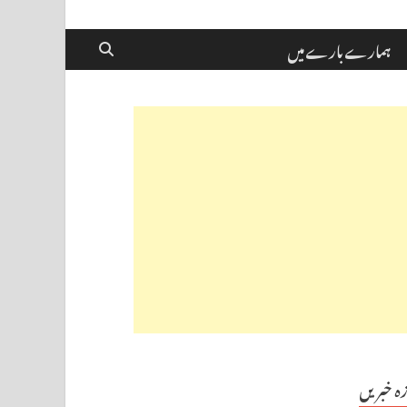
ہمارے بارے میں
زہ خبریں