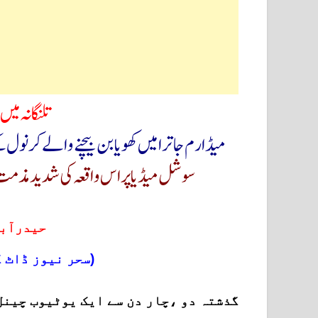
تلنگانہ میں
میڈارم جاترا میں کھویا بن بیچنے والے کرنول
سوشل میڈیا پراس واقعہ کی شدید مذمت 
حیدرآباد: 14۔
(سحر نیوز ڈاٹ 
گذشتہ دو ،چار دن سے ایک یوٹیوب چینل