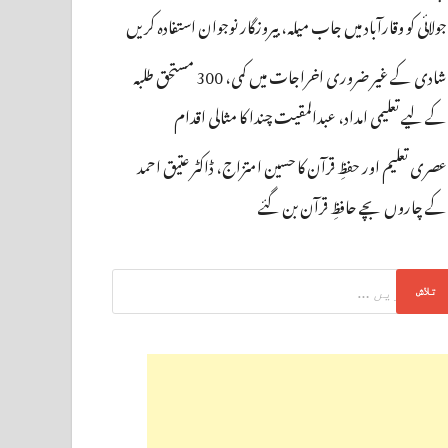
جولائی کو وقارآباد میں جاب میلہ، بیروزگار نوجوان استفادہ کریں
شادی کے غیر ضروری اخراجات میں کمی، 300 مستحق طلبہ
کے لیے تعلیمی امداد، عبدالمقیت چندا کا مثالی اقدام
عصری تعلیم اور حفظِ قرآن کا حسین امتزاج، ڈاکٹر عتیق احمد
کے چاروں بچے حافظِ قرآن بن گئے