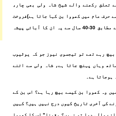
ے تعلق رکھنے والے شیخ شاہ ولی بھی چار،
ے حرف عام میں کھووا بن کہا جاتا ہے)فروخت
کرنے کی غرض سے پہنچے تھے اطلاعات کے مطابق 30-40 سال سے یہ ان کا آبائی پیشہ
بیچ رہے تھے تو تیجسوی نیوز جو کہ یوٹیوب
اتھ وہاں پہنچ جاتا ہے، شاہ ولی سے اتنے
 ہوجاتا ہے۔
یں وہ کھووا بن کیسے بیچ رہا ہے؟ اس بن کے
ے کی آخری تاریخ کیوں درج نہیں ہیں؟ کہیں
انے والی دوا تو نہیں؟ یقینا” اس کا کھووا