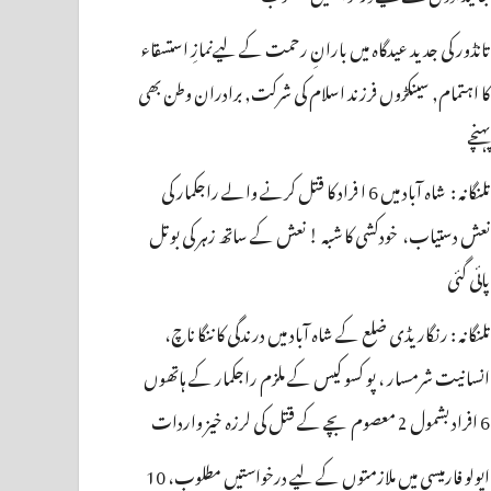
تانڈور کی جدید عیدگاہ میں بارانِ رحمت کے لیےنمازِ استسقاء
کا اہتمام, سینکڑوں فرزند اسلام کی شرکت, برادران وطن بھی
پہنچے
تلنگانہ : شاہ آباد میں 6 ا فراد کا قتل کرنے والے راجکمار کی
نعش دستیاب، خودکشی کا شبہ ! نعش کے ساتھ زہر کی بوتل
پائی گئی
تلنگانہ : رنگاریڈی ضلع کے شاہ آباد میں درندگی کا ننگا ناچ،
انسانیت شرمسار ، پو کسو کیس کے ملزم راجکمار کے ہاتھوں
6 افراد بشمول 2 معصوم بچے کے قتل کی لرزہ خیز واردات
اپولو فارمیسی میں ملازمتوں کے لیے درخواستیں مطلوب، 10