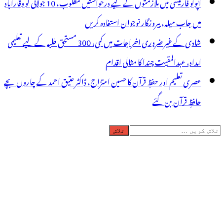
اپولو فارمیسی میں ملازمتوں کے لیے درخواستیں مطلوب، 10 جولائی کو وقارآباد
میں جاب میلہ، بیروزگار نوجوان استفادہ کریں
شادی کے غیر ضروری اخراجات میں کمی، 300 مستحق طلبہ کے لیے تعلیمی
امداد، عبدالمقیت چندا کا مثالی اقدام
عصری تعلیم اور حفظِ قرآن کا حسین امتزاج، ڈاکٹر عتیق احمد کے چاروں بچے
حافظِ قرآن بن گئے
لاش
ریں
رائے: