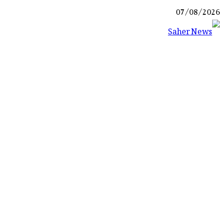
Ski
07/08/2026
t
conten
Saher News
نیوز پورٹل