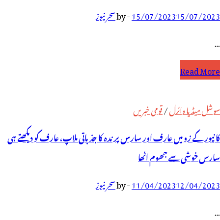
15/07/2023
15/07/2023
-
by
سحر نیوز
…
انپور
Read More
و
یں
سوشل میڈیا وائرل
/
قومی خبریں
ارف
کانپور کے زو میں عارف اور سارس پرندہ کا جذباتی ملاپ، عارف کو دیکھتے ہی
ی
سارس خوشی سے جھوم اٹھا
ارس
12/04/2023
11/04/2023
-
by
سحر نیوز
ے
وبارہ
…