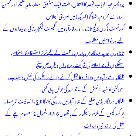
پروفیسر عبدالوہاب قیصر کا انتقال، ملت ایک مشفق استاد، ماہرِتعلیم اور محسنِ
ا
اردو سے محروم، شکاگو (امریکہ) میں تعزیتی اجلاس
جوم
گورنمنٹ ڈگری کالج تانڈور اور وقارآباد میں گیسٹ لیکچررز کی جائیدادوں کے
لیے درخواستیں مطلوب
تانڈور کی جدید عیدگاہ میں بارانِ رحمت کے لیےنمازِ استسقاء کا اہتمام,
سینکڑوں فرزند اسلام کی شرکت, برادران وطن بھی پہنچے
تلنگانہ : شاہ آباد میں 6 ا فراد کا قتل کرنے والے راجکمار کی نعش دستیاب،
خودکشی کا شبہ ! نعش کے ساتھ زہر کی بوتل پائی گئی
تلنگانہ : رنگاریڈی ضلع کے شاہ آباد میں درندگی کا ننگا ناچ، انسانیت شرمسار ،
پو کسو کیس کے ملزم راجکمار کے ہاتھوں 6 افراد بشمول 2 معصوم بچے کے
قتل کی لرزہ خیز واردات