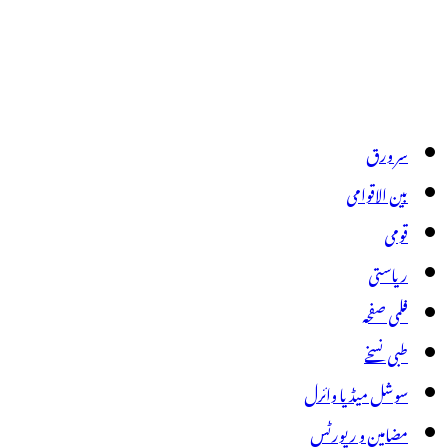
سر ورق
بین الاقوامی
قومی
ریاستی
فلمی صفحہ
طبی نسخے
سوشل میڈیا وائرل
مضامین و رپورٹس