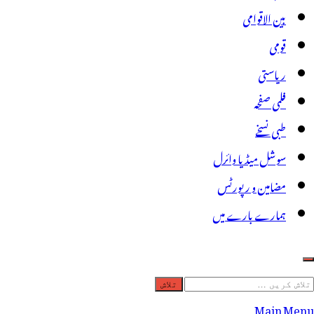
بین الاقوامی
قومی
ریاستی
فلمی صفحہ
طبی نسخے
سوشل میڈیا وائرل
مضامین و رپورٹس
ہمارے بارے میں
لاش
ریں
Main Menu