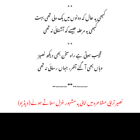
٭٭
کبھی یہ حال کہ دونوں میں یک دلی تھی بہت
کبھی یہ مرحلہ جیسے کہ آشنائی نہ تھی
٭٭
عجیب ہوتی ہے راہ سخن بھی دیکھ نصیرؔ
وہاں بھی آ گئے آخر، جہاں رسائی نہ تھی
……….. ** ………..
نصیر ترابی مشاعرہ میں اپنی یہ مشہور غزل سناتے ہوئے (ویڈیو)