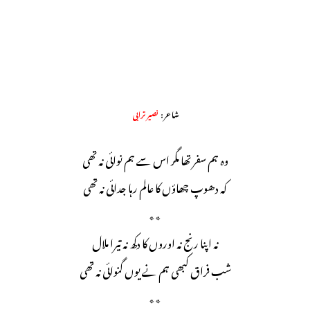
شاعر :
نصیر ترابی
وہ ہم سفر تھا مگر اس سے ہم نوائی نہ تھی
کہ دھوپ چھاؤں کا عالم رہا جدائی نہ تھی
٭٭
نہ اپنا رنج نہ اوروں کا دکھ نہ تیرا ملال
شب فراق کبھی ہم نے یوں گنوائی نہ تھی
٭٭