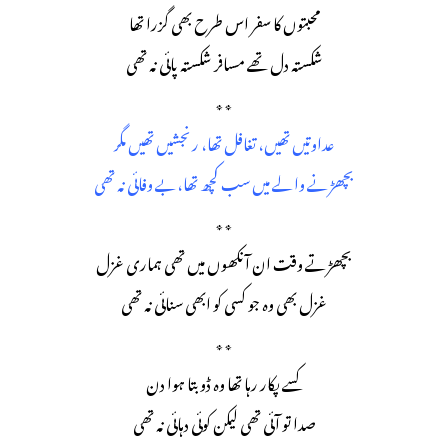
محبتوں کا سفر اس طرح بھی گزرا تھا
شکستہ دل تھے مسافر شکستہ پائی نہ تھی
٭٭
عداوتیں تھیں، تغافل تھا، رنجشیں تھیں مگر
بچھڑنے والے میں سب کچھ تھا،بے وفائی نہ تھی
٭٭
بچھڑتے وقت ان آنکھوں میں تھی ہماری غزل
غزل بھی وہ جو کسی کو ابھی سنائی نہ تھی
٭٭
کسے پکار رہا تھا وہ ڈوبتا ہوا دن
صدا تو آئی تھی لیکن کوئی دہائی نہ تھی