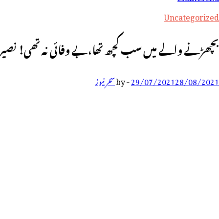
رائے:
Uncategorized
بچھڑنے والے میں سب کچھ تھا،بے وفائی نہ تھی! نصیرت
28/08/2021
29/07/2021
-
by
سحر نیوز