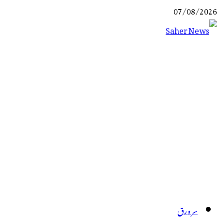
Ski
07/08/2026
t
conten
Saher News
نیوز پورٹل
سر ورق