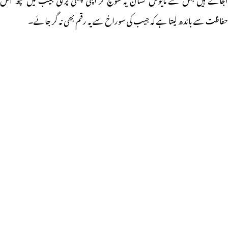
حفاظت سے باندھ لیتا ہے کہ جیب کی سوراخ سے یہ رقم بھی نہ گر جائے۔