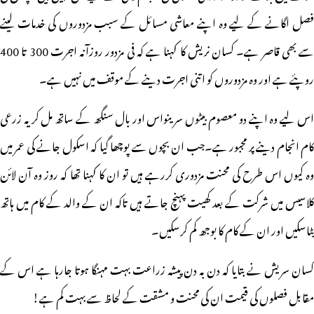
فصل اگانے کے لیے وہ اپنے معاشی مسائل کے سبب مزدوروں کی خدمات لینے
سے بھی قاصر ہے۔ کسان نریش کا کہنا ہے کہ فی مزدور روزآنہ اجرت 300 تا 400
روپئے ہے اور وہ مزدوروں کو اتنی اجرت دینے کے موقف میں نہیں ہے۔
اس لیے وہ اپنے دو معصوم بیٹوں سرینواس اور بال سنگھ کے ساتھ مل کر یہ زرعی
کام انجام دینے پر مجبور ہے۔جب ان بچوں سے پوچھا گیا کہ اسکول جانے کی عمر میں
وہ کیوں اس طرح کی محنت مزدوری کررہے ہیں تو ان کا کہنا تھا کہ روز وہ آن لائن
کلاسیس میں شرکت کے بعد کھیت پہنچ جاتے ہیں تاکہ ان کے والد کے کام میں ہاتھ
بٹاسکیں اور ان کے کام کا بوجھ کم کرسکیں۔
کسان سریش نے بتایا کہ دن بہ دن پیشہ زراعت بہت مہنگا ہوتا جارہا ہے اس کے
مقابل فصلوں کی قیمت ان کی محنت و مشقت کے لحاظ سے بہت کم ہے!