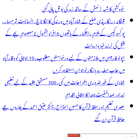
خودکشی کا شبہ ! نعش کے ساتھ زہر کی بوتل پائی گئی
تلنگانہ : رنگاریڈی ضلع کے شاہ آباد میں درندگی کا ننگا ناچ، انسانیت شرمسار ،
پو کسو کیس کے ملزم راجکمار کے ہاتھوں 6 افراد بشمول 2 معصوم بچے کے
قتل کی لرزہ خیز واردات
اپولو فارمیسی میں ملازمتوں کے لیے درخواستیں مطلوب، 10 جولائی کو وقارآباد
میں جاب میلہ، بیروزگار نوجوان استفادہ کریں
شادی کے غیر ضروری اخراجات میں کمی، 300 مستحق طلبہ کے لیے تعلیمی
امداد، عبدالمقیت چندا کا مثالی اقدام
عصری تعلیم اور حفظِ قرآن کا حسین امتزاج، ڈاکٹر عتیق احمد کے چاروں بچے
حافظِ قرآن بن گئے
لاش