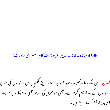
وقارآباد/تانڈور: 28۔جولائی(سحرنیوزڈاٹ کام/خصوصی رپورٹ)
کسان!
اس ملک کا بدنصیب طبقہ! دن رات اپنے کھیتوں میں جانوروں کی طرح
جانوروں کے ساتھ کام کرتا ہے۔کبھی موسموں کی مار تو کبھی ساہوکاروں کا اُدھار
اس کی کمر توڑ کر رکھ دیتے ہیں۔