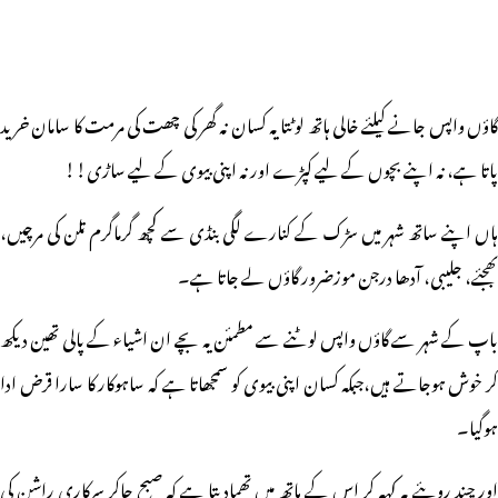
گاؤں واپس جانے کیلئے خالی ہاتھ لوٹتا یہ کسان نہ گھر کی چھت کی مرمت کا سامان خرید
پاتا ہے، نہ اپنے بچوں کے لیے کپڑے اور نہ اپنی بیوی کے لیے ساڑی!!
ہاں اپنے ساتھ شہر میں سڑک کے کنارے لگی بنڈی سے کچھ گرماگرم تلن کی مرچیں،
بھجئے، جلیبی، آدھا درجن موزضرور گاؤں لے جاتا ہے۔
باپ کے شہر سے گاؤں واپس لوٹنے سے مطمئن یہ بچے ان اشیاء کے پالی تھین دیکھ
کر خوش ہوجاتے ہیں،جبکہ کسان اپنی بیوی کو سمجھاتا ہے کہ ساہوکار کا سارا قرض ادا
ہوگیا۔
اور چند روپئے یہ کہہ کر اس کے ہاتھ میں تھمادیتا ہے کہ صبح جاکر سرکاری راشن کی