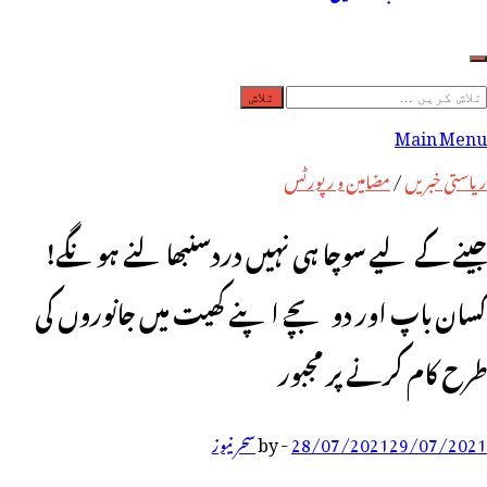
لاش
ریں
Main Menu
رائے:
ریاستی خبریں
/
مضامین و رپورٹس
جینے کے لیے سوچا ہی نہیں دردسنبھالنے ہونگے!
کسان باپ اور دو بچے اپنے کھیت میں جانوروں کی
طرح کام کرنے پر مجبور
29/07/2021
28/07/2021
-
by
سحر نیوز