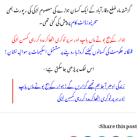
گزشتہ ماہ ضلع وقارآباد کے ایک کسان جوڑے کی معصوم لڑکی کی رپورٹ بھی
سحرنیوزڈاٹ کام
پر پیش کی گئی تھی۔
جوار کے بیج بوتے ماں باپ اور سر پر ٹوکری اٹھاکر مدد کررہی کمسن لڑکی
تلنگانہ حکومت کی کسانوں کیلئے کروڑہا روپئے پر مشتمل اسکیمات پر سوالیہ نشان!
اس لنک پر پڑھی جاسکتی ہے:-
زندگی اِدھر آ جا ہم تجھے گزاریں گے!جوار کے بیج بوتے ماں باپ
اور سر پر ٹوکری اٹھاکر مدد کررہی کمسن لڑکی
Share this post: