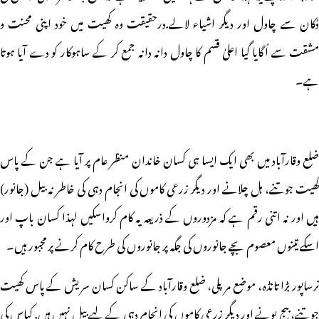
دُکان سے چاول اور دیگر اشیاء لالے.درحقیقت وہ کھیت میں خود اپنی محنت و
مشقت سے اُگایا گیا اعلیٰ قسم کا چاول دانہ دانہ جمع کر کے ساہوکار کو دے آیا ہوتا
ہے۔
ضلع وقارآباد میں بھی ایک ایسا ہی کسان خاندان منظر عام پر آیا ہے جن کے پاس
کھیت جوتنے، ہل چلانے اور دیگر زرعی کاموں کی انجام دہی کی خاطر نہ بیل (جانور)
ہیں اور نہ اتنی رقم ہے کہ مزدوروں کے ذریعہ یہ کام کرواسکیں لہذا کسان باپ اور
اسکے تینوں معصوم بچے جانوروں کی جگہ پر جانوروں کی طرح کام کرنے پر مجبور ہیں۔
نرساپور بڑا تانڈہ، موضع مرپلی، ضلع وقارآباد کے ساکن کسان سریش کے پاس کھیت
جوتنے، بیج بونے اور دیگر زرعی کاموں کی انجام دہی کے لیے بیل نہیں ہیں. کپاس کی