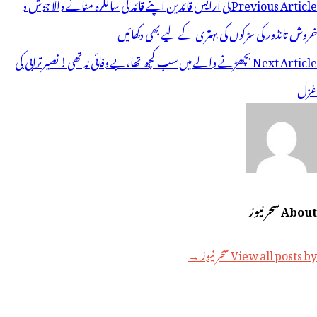
وسٹوں
Previous Article
ٹی آرایس قائدین اپنے قائد کی سالگرہ منانے والا جوش و
ی
خروش تانڈور کی سڑکوں کی بہتری کے لیے بھی دکھائیں
یویگیشن
Next Article
بچھڑنے والے میں سب کچھ تھا،بے وفائی نہ تھی! نصیرترابی کی
غزل
About سحر نیوز
View all posts by سحر نیوز →