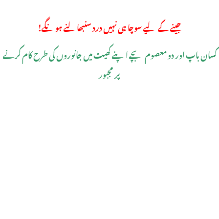
جینے کے لیے سوچا ہی نہیں درد سنبھالنے ہونگے!
کسان باپ اور دو معصوم بچے اپنے کھیت میں جانوروں کی طرح کام کرنے
پر مجبور