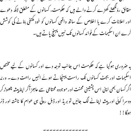
حقائق رؤنگھٹے کھڑے کرنے والے ہیں کہ حکومت، کسانوں کے متعلق لاکھ دعوے
اور اعلانات کرے یا اخلاص کے ساتھ واقعی کسانوں کو خود مکتفی بنانے کی کوشش
کرے ان اسکیمات کے فوائد کسانوں تک نہیں پہنچ پاتے ہیں۔
یہ ضروری ہوگیا ہے کہ حکومت اس جانب توجہ دے اور کسانوں کے لیے مختص
اسکیمات اور بجٹ کسانوں تک راست پہنچاتے ہوئے انہیں راحت دے۔ ورنہ
اگر کسان بھی اپنی اس پشتینی محنت اور موجودہ محتاجی سے عاجز آکر اپنا پیشہ چھوڑ کر
دوسرا کوئی اور پیشہ اپنانے لگ جائیں تو بریڈ اور ڈبل روٹی ہی عوام کا ناشتہ اور ڈنر
ہوگا!!
۔۔۔۔۔۔۔۔۔۔۔۔۔۔