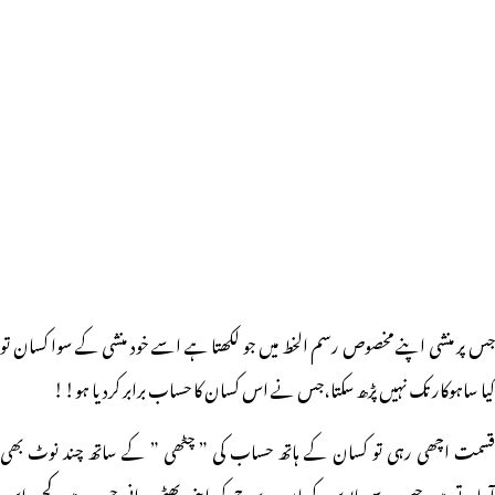
جس پر منشی اپنے مخصوص رسم الخط میں جو لکھتا ہے اسے خود منشی کے سوا کسان تو
کیا ساہوکار تک نہیں پڑھ سکتا،جس نے اس کسان کا حساب برابر کردیا ہو!!
قسمت اچھی رہی تو کسان کے ہاتھ حساب کی ” چٹھی ” کے ساتھ چند نوٹ بھی
آجاتے ہیں جس سے مایوس کسان یہ سوچ کر اپنی پھٹی پرانی جیب میں کچھ اس