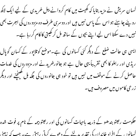
کسان سریش نے مزید بتایا کہ کھیت میں کام کروانے بیل خریدی کے لیے ایک لاکھ
روپئے چاہئے جو اس کے پاس نہیں ہیں اور دوسری طرف وہ مزدوروں کی اجرت بھی
نہیں دے سکتا اس لیے اپنے بچوں کے ساتھ مل کر کھیتی کا کام کررہا ہے۔
ایسی ہی حالت ضلع کے دیگر کئی کسانوں کی ہے۔موضع کوتلاپور کے کسان گوپال
ریڈی اور راملو کا بھی تقریباً یہی حال ہے جو جانورخریدنے اور مزدوروں کی خدمات
حاصل کرنے کے موقف میں نہیں ہیں تو خود ہی جانوروں کی جگہ ہل کھینچنے اور دیگر
زرعی کاموں میں مصروف ہیں۔
حکومت رعیتو بندھو کے ذریعہ باحیات کسانوں کی اور رعیتو بیمہ کے نام پر فوت شدہ
کسانوں کے افراد خاندان کی تقدیر بدلنے کے دعوے کرتی رہتی ہے۔ جب کہ زمینی