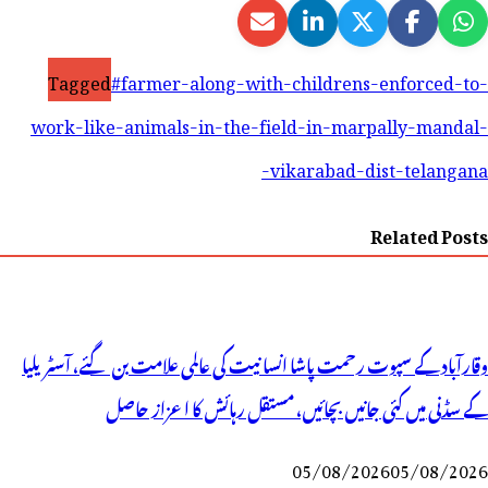
Tagged
#farmer-along-with-childrens-enforced-to-
work-like-animals-in-the-field-in-marpally-mandal-
vikarabad-dist-telangana-
Related Posts
وقارآباد کے سپوت رحمت پاشا انسانیت کی عالمی علامت بن گئے، آسٹریلیا
کے سڈنی میں کئی جانیں بچائیں، مستقل رہائش کا اعزاز حاصل
05/08/2026
05/08/2026