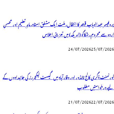
پروفیسر عبدالوہاب قیصر کا انتقال، ملت ایک مشفق استاد، ماہرِتعلیم اور محسنِ
اردو سے محروم، شکاگو (امریکہ) میں تعزیتی اجلاس
24/07/2026
25/07/2026
گورنمنٹ ڈگری کالج تانڈور اور وقارآباد میں گیسٹ لیکچررز کی جائیدادوں کے
لیے درخواستیں مطلوب
21/07/2026
22/07/2026