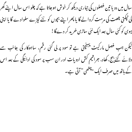
سال میں دو یا تین فصلوں کی تیاری دیکھ کر خوش ہوجاتا ہے کہ چلو اس سال اپنے گھر
کی ٹپکتی چھت کی مرمت کروالے گا یا پھر اپنے بچوں کو نئے کپڑے سلوادے گا یا اپنی
بیوی کو کئی سال بعد ایک نئی ساڑی خرید کر دےگا!
لیکن جب فصل مارکیٹ پہنچتی ہے تو سود پر لی گئی رقم، ساہوکار کی جانب سے
دلائے گئے بیج، کھاد، جراثیم کش ادویات اور ان سب پر سود کی ادائیگی کے بعد اس
کے ہاتھ میں صرف ایک "چٹھی” آتی ہے۔