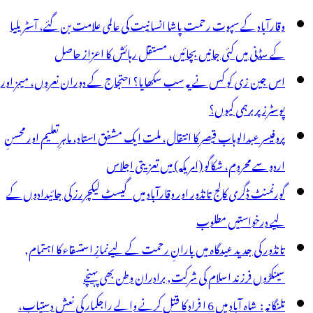
وقارآباد کے سپوت رحمت پاشا انسانیت کی عالمی علامت بن گئے، آسٹریلیا
کے سڈنی میں کئی جانیں بچائیں، مستقل رہائش کا اعزاز حاصل
اس جین زی کو کس نے یہ سب سکھایا؟ احتجاج کے دوران نعروں، میمز اور
پوسٹرز پر برہمی کیوں؟
پروفیسر عبدالوہاب قیصر کا انتقال، ملت ایک مشفق استاد، ماہرِتعلیم اور محسنِ
اردو سے محروم، شکاگو (امریکہ) میں تعزیتی اجلاس
گورنمنٹ ڈگری کالج تانڈور اور وقارآباد میں گیسٹ لیکچررز کی جائیدادوں کے
لیے درخواستیں مطلوب
تانڈور کی جدید عیدگاہ میں بارانِ رحمت کے لیےنمازِ استسقاء کا اہتمام,
سینکڑوں فرزند اسلام کی شرکت, برادران وطن بھی پہنچے
تلنگانہ : شاہ آباد میں 6 ا فراد کا قتل کرنے والے راجکمار کی نعش دستیاب،