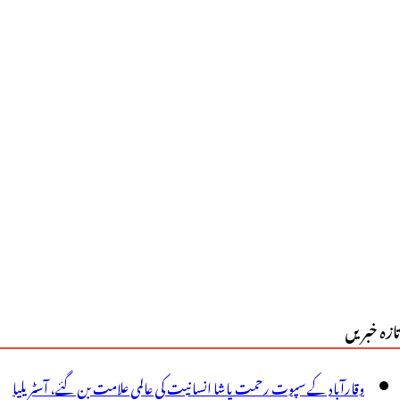
ی
ہیں
ردسنبھالنے
ونگے!
سان
اپ
ور
و
چے
تازہ خبریں
پنے
ھیت
وقارآباد کے سپوت رحمت پاشا انسانیت کی عالمی علامت بن گئے، آسٹریلیا