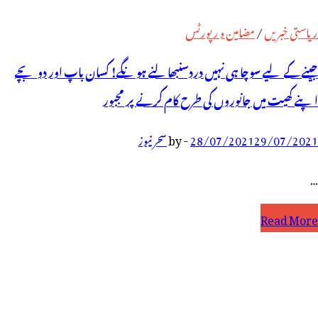
ریاستی خبریں
/
مضامین و رپورٹس
جینے کے لیے سوچا ہی نہیں دردسنبھالنے ہونگے! کسان باپ اور دو بچے
اپنے کھیت میں جانوروں کی طرح کام کرنے پر مجبور
29/07/2021
28/07/2021
-
by
سحر نیوز
…
ینے
Read More
ے
یے
وچا