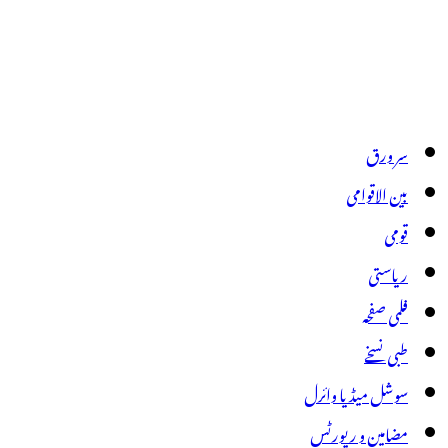
سر ورق
بین الاقوامی
قومی
ریاستی
فلمی صفحہ
طبی نسخے
سوشل میڈیا وائرل
مضامین و رپورٹس