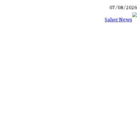
Ski
07/08/2026
t
conten
Saher News
نیوز پورٹل