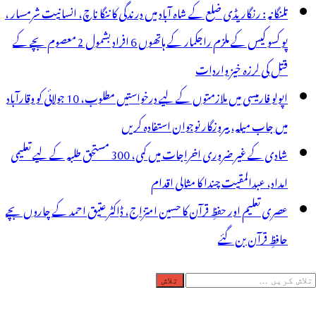
تلنگانہ : رنگاریڈی ضلع کے شاہ آباد میں درندگی کا ننگا ناچ، انسانیت شرمسار ،
پو کسو کیس کے ملزم راجکمار کے ہاتھوں 6 افراد بشمول 2 معصوم بچے کے
قتل کی لرزہ خیز واردات
اپولو فارمیسی میں ملازمتوں کے لیے درخواستیں مطلوب، 10 جولائی کو وقارآباد
میں جاب میلہ، بیروزگار نوجوان استفادہ کریں
شادی کے غیر ضروری اخراجات میں کمی، 300 مستحق طلبہ کے لیے تعلیمی
امداد، عبدالمقیت چندا کا مثالی اقدام
عصری تعلیم اور حفظِ قرآن کا حسین امتزاج، ڈاکٹر عتیق احمد کے چاروں بچے
حافظِ قرآن بن گئے
لاش
ریں