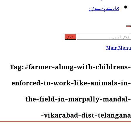
ہمارے بارے میں
لاش
ریں
Main Menu
رائے:
Tag:
#farmer-along-with-childrens-
enforced-to-work-like-animals-in-
the-field-in-marpally-mandal-
vikarabad-dist-telangana-