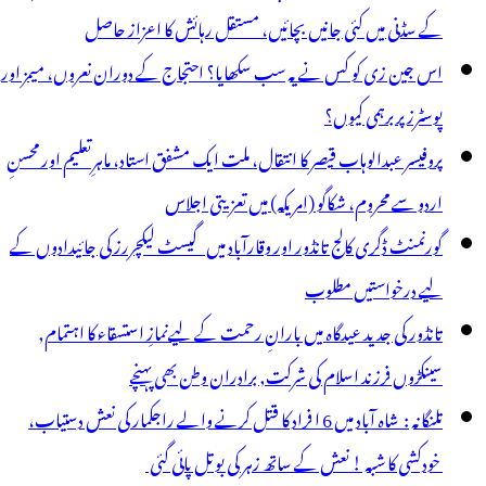
یں
کے سڈنی میں کئی جانیں بچائیں، مستقل رہائش کا اعزاز حاصل
انوروں
اس جین زی کو کس نے یہ سب سکھایا؟ احتجاج کے دوران نعروں، میمز اور
ی
پوسٹرز پر برہمی کیوں؟
رح
پروفیسر عبدالوہاب قیصر کا انتقال، ملت ایک مشفق استاد، ماہرِتعلیم اور محسنِ
ام
اردو سے محروم، شکاگو (امریکہ) میں تعزیتی اجلاس
رنے
گورنمنٹ ڈگری کالج تانڈور اور وقارآباد میں گیسٹ لیکچررز کی جائیدادوں کے
ر
لیے درخواستیں مطلوب
جبور
تانڈور کی جدید عیدگاہ میں بارانِ رحمت کے لیےنمازِ استسقاء کا اہتمام,
سینکڑوں فرزند اسلام کی شرکت, برادران وطن بھی پہنچے
تلنگانہ : شاہ آباد میں 6 ا فراد کا قتل کرنے والے راجکمار کی نعش دستیاب،
خودکشی کا شبہ ! نعش کے ساتھ زہر کی بوتل پائی گئی