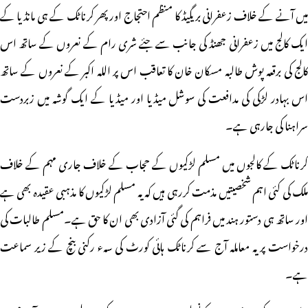
میں آنے کے خلاف زعفرانی بریگیڈ کا منظم احتجاج اور پھر کرناٹک کے ہی مانڈیا کے
ایک کالج میں زعفرانی جھنڈ کی جانب سے جئے شری رام کے نعروں کے ساتھ اس
کالج کی برقعہ پوش طالبہ مسکان خان کا تعاقب اس پر اللہ اکبر کے نعروں کے ساتھ
اس بہادر لڑکی کی مدافعت کی سوشل میڈیا اور میڈیا کے ایک گوشہ میں زبردست
سراہنا کی جارہی ہے۔
کرناٹک کے کالجوں میں مسلم لڑکیوں کے حجاب کے خلاف جاری مہم کے خلاف
ملک کی کئی اہم شخصیتیں مذمت کررہی ہیں کہ یہ مسلم لڑکیوں کا مذہبی عقیدہ بھی ہے
اور ساتھ ہی دستور ہند میں فراہم کی گئی آزادی بھی ان کا حق ہے۔مسلم طالبات کی
درخواست پر یہ معاملہ آج سے کرناٹک ہائی کورٹ کی سہء رکنی بنچ کے زیر سماعت
ہے۔