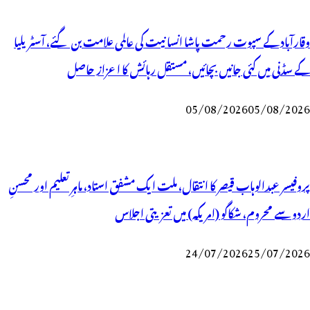
وقارآباد کے سپوت رحمت پاشا انسانیت کی عالمی علامت بن گئے، آسٹریلیا
کے سڈنی میں کئی جانیں بچائیں، مستقل رہائش کا اعزاز حاصل
05/08/2026
05/08/2026
پروفیسر عبدالوہاب قیصر کا انتقال، ملت ایک مشفق استاد، ماہرِتعلیم اور محسنِ
اردو سے محروم، شکاگو (امریکہ) میں تعزیتی اجلاس
24/07/2026
25/07/2026