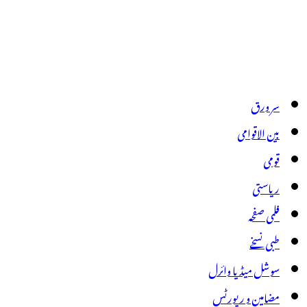
سر ورق
بین الاقوامی
قومی
ریاستی
فلمی صفحہ
طبی نسخے
سوشل میڈیا وائرل
مضامین و رپورٹس