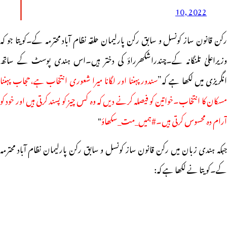
10, 2022
رکن قانون ساز کونسل و سابق رکن پارلیمان حلقہ نظام آباد محترمہ کے۔کویتا جو کہ
وزیراعلیٰ تلنگانہ کے۔چندراشکھرراؤ کی دختر ہیں۔اس ہندی پوسٹ کے ساتھ
نگریزی میں لکھا ہے کہ”
سندور پہننا اور لگانا میرا شعوری انتخاب ہے،
حجاب پہننا
سکان کا انتخاب۔
خواتین کو فیصلہ کرنے دیں کہ وہ کس چیز کو پسند کرتی ہیں اور خود کو
آرام دہ محسوس کرتی ہیں۔#ہمیں_مت_سکھاؤ
"
جبکہ ہندی زبان میں رکن قانون ساز کونسل و سابق رکن پارلیمان نظام آباد محترمہ
کے۔کویتا نے لکھا ہے کہ: