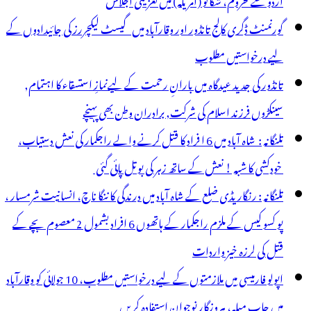
گورنمنٹ ڈگری کالج تانڈور اور وقارآباد میں گیسٹ لیکچررز کی جائیدادوں کے
لیے درخواستیں مطلوب
تانڈور کی جدید عیدگاہ میں بارانِ رحمت کے لیےنمازِ استسقاء کا اہتمام,
سینکڑوں فرزند اسلام کی شرکت, برادران وطن بھی پہنچے
تلنگانہ : شاہ آباد میں 6 ا فراد کا قتل کرنے والے راجکمار کی نعش دستیاب،
خودکشی کا شبہ ! نعش کے ساتھ زہر کی بوتل پائی گئی
تلنگانہ : رنگاریڈی ضلع کے شاہ آباد میں درندگی کا ننگا ناچ، انسانیت شرمسار ،
پو کسو کیس کے ملزم راجکمار کے ہاتھوں 6 افراد بشمول 2 معصوم بچے کے
قتل کی لرزہ خیز واردات
اپولو فارمیسی میں ملازمتوں کے لیے درخواستیں مطلوب، 10 جولائی کو وقارآباد
میں جاب میلہ، بیروزگار نوجوان استفادہ کریں