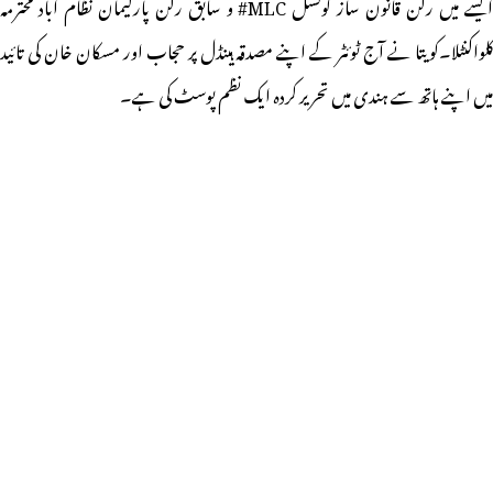
ایسے میں رکن قانون ساز کونسل MLC# و سابق رکن پارلیمان نظام آباد محترمہ
کلواکنٹلا۔کویتا نے آج ٹوئٹر کے اپنے مصدقہ ہینڈل پر حجاب اور مسکان خان کی تائید
میں اپنے ہاتھ سے ہندی میں تحریر کردہ ایک نظم پوسٹ کی ہے۔