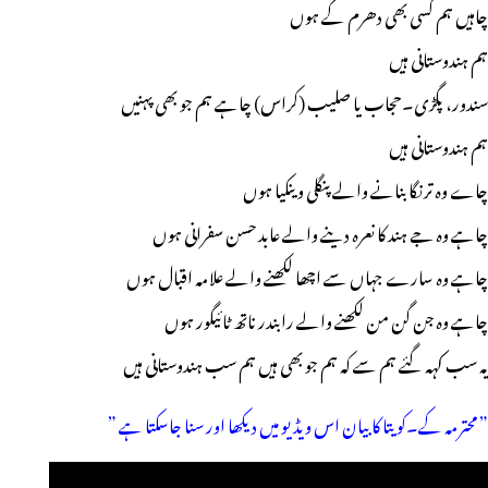
چاہیں ہم کسی بھی دھرم کے ہوں
ہم ہندوستانی ہیں
سندور، پگڑی۔حجاب یا صلیب (کراس) چاہے ہم جو بھی پہنیں
ہم ہندوستانی ہیں
چاے وہ ترنگا بنانے والے پنگلی وینکیا ہوں
چاہے وہ جے ہند کا نعرہ دینے والے عابد حسن سفرانی ہوں
چاہے وہ سارے جہاں سے اچھا لکھنے والے علامہ اقبال ہوں
چاہے وہ جن گن من لکھنے والے رابندر ناتھ ٹائیگور ہوں
یہ سب کہہ گئے ہم سے کہ ہم جو بھی ہیں ہم سب ہندوستانی ہیں
” محترمہ کے۔کویتا کا بیان اس ویڈیو میں دیکھا اور سنا جاسکتا ہے ”