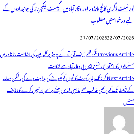
گورنمنٹ ڈگری کالج تانڈور اور وقارآباد میں گیسٹ لیکچررز کی جائیدادوں کے
لیے درخواستیں مطلوب
21/07/2026
22/07/2026
وسٹوں
Previous Article
تلگو فلم ایف آئی آر کے پوسٹر پر کلمہ طیبہ کی اشاعت،تانڈورمیں
ی
مسلمانوں کا احتجاج ، ضلع ایس پی وقارآباد سے شکایت
یویگیشن
Next Article
کرناٹک ہائی کورٹ کالجوں کو کھولنے کی ہدایت دے گی، لیکن معاملہ
کے فیصلہ تک کوئی بھی طالب علم مذہبی لباس پہننے پر اصرار نہیں کرے گا: چیف
جسٹس