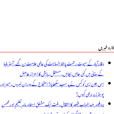
تازہ خبریں
وقارآباد کے سپوت رحمت پاشا انسانیت کی عالمی علامت بن گئے، آسٹریلیا
کے سڈنی میں کئی جانیں بچائیں، مستقل رہائش کا اعزاز حاصل
اس جین زی کو کس نے یہ سب سکھایا؟ احتجاج کے دوران نعروں، میمز اور
پوسٹرز پر برہمی کیوں؟
پروفیسر عبدالوہاب قیصر کا انتقال، ملت ایک مشفق استاد، ماہرِتعلیم اور محسنِ
اردو سے محروم، شکاگو (امریکہ) میں تعزیتی اجلاس