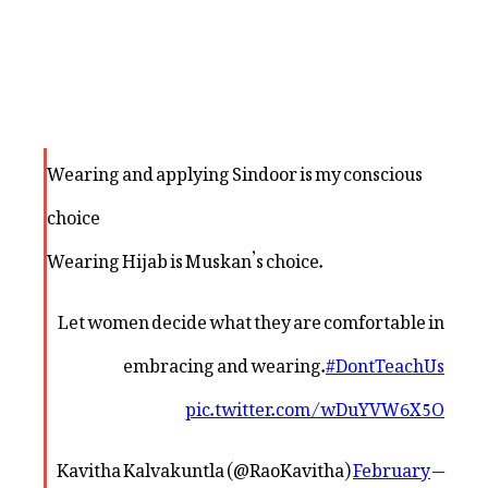
Wearing and applying Sindoor is my conscious
choice
Wearing Hijab is Muskan’s choice.
Let women decide what they are comfortable in
embracing and wearing.
#DontTeachUs
pic.twitter.com/wDuYVW6X5O
February
— Kavitha Kalvakuntla (@RaoKavitha)