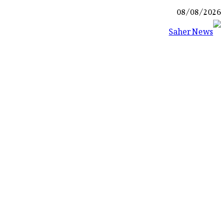
Ski
08/08/2026
t
conten
Saher News
نیوز پورٹل