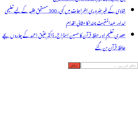
شادی کے غیر ضروری اخراجات میں کمی، 300 مستحق طلبہ کے لیے تعلیمی
امداد، عبدالمقیت چندا کا مثالی اقدام
عصری تعلیم اور حفظِ قرآن کا حسین امتزاج، ڈاکٹر عتیق احمد کے چاروں بچے
حافظِ قرآن بن گئے
لاش
ریں
رائے: