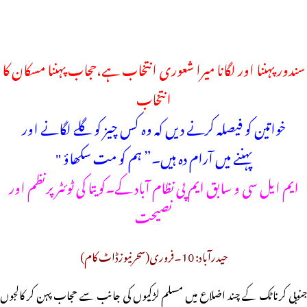
سندور پہننا اور لگانا میرا شعوری انتخاب ہے،حجاب پہننا مسکان کا
انتخاب
خواتین کو فیصلہ کرنے دیں کہ وہ کس چیز کو گلے لگانے اور
پہننے میں آرام دہ ہیں۔” ہم کو مت سکھاؤ "
ایم ایل سی و سابق ایم پی نظام آباد کے۔کویتا کی ٹوئٹر پرنظم اور
نصیحت
حیدرآباد: 10۔فروری(سحرنیوزڈاٹ کام)
جنوبی کرناٹک کے چند اضلاع میں مسلم لڑکیوں کی جانب سے حجاب پہن کر کالجوں