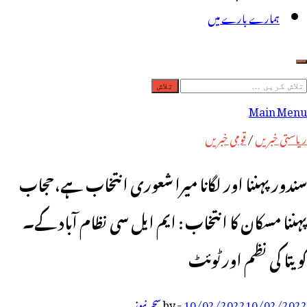
ہمارے بارے میں
لاش
ریں
Main Menu
رائے:
ریاستی خبریں
/
قومی خبریں
سندور پہننا اور لگانا میرا شعوری انتخاب ہے، حجاب
پہننا مسکان کا انتخاب : ایم ایل سی نظام آباد کے۔
کویتا کی نظم اور ٹوئٹ
10/02/2022
10/02/2022
-
by
سحر نیوز