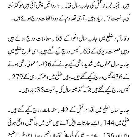
ہیں۔ جبکہ مجرمانہ قتل کی جاریہ سال 13؍وارداتیں پیش آئی ہیں جو گذشتہ
کی بہ نسبت 7 ؍ زیادہ ہیں۔ آپسی تصادم کے دو واقعات درج ہوئے ہیں۔
وقارآباد ضلع میں جاریہ سال اغوا کے 65؍معاملات درج ہوئے ہیں
وہیں عصمت ریزی کے63؍کیس درج کیے گئے ہیں۔اسی طرح ضلع میں
جاریہ سال حملوں میں شدید زخمی کیے جانے کے 36اور معمولی زخمی ہونے
کے 436 کیس درج کیے گئے ہیں۔وہیں ضلع میں دھوکہ دہی کے 279؍
کیس درج کیے گئے ہیں جو کہ گذشتہ سال کی بہ نسبت 35 زیادہ ہیں۔
جاریہ سال ضلع میں اقدام قتل کے 42؍مقدمات درج کیے گئے ہیں۔
ضلع میں 144؍ایسے حادثات پیش آئے ہیں جن میں ہلاکتیں واقع ہوئی
وہیں اور 136؍حادثات میں کوئی جانی نقصان نہیں ہوا ۔اسی طرح ضلع