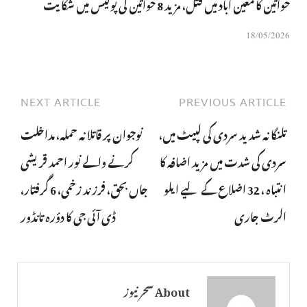
خواتین کا معین آباد میں قتل، مزید 8 خواتین کی پولیس میں شکایت
18/05/2026
NEXT ARTICLE
PREVIOUS ARTICLE
تلنگانہ شدید سردی کی لپیٹ میں،
نوجوان پر قاتلانہ حملہ، مداخلت
سردی کی شدت میں مزید اضافہ کا
کرنے والے نور احمد قریشی
انتباہ ، 32 اضلاع کے لیے ایلو
جاں بحق، فرزند زخمی، 6 گرفتار،
الرٹ جاری
ڈی آئی جی کا دؤرہ تانڈور
About سحر نیوز