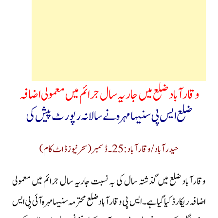
وقارآباد ضلع میں جاریہ سال جرائم میں معمولی اضافہ
ضلع ایس پی سنیہا مہرہ نے سالانہ رپورٹ پیش کی
حیدرآباد/وقارآبا د: 25۔ڈسمبر (سحرنیوز ڈاٹ کام)
وقارآباد ضلع میں گذشتہ سال کی بہ نسبت جاریہ سال جرائم میں معمولی
اضافہ ریکارڈ کیا گیا ہے۔ ایس پی وقارآباد ضلع محترمہ سنیہا مہرہ آئی پی ایس