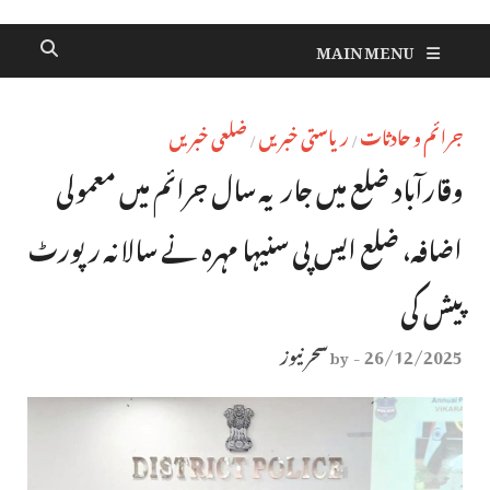
MAIN MENU
جرائم و حادثات
ریاستی خبریں
ضلعی خبریں
/
/
وقارآباد ضلع میں جاریہ سال جرائم میں معمولی
اضافہ، ضلع ایس پی سنیہا مہرہ نے سالانہ رپورٹ
پیش کی
26/12/2025
سحر نیوز
by
-