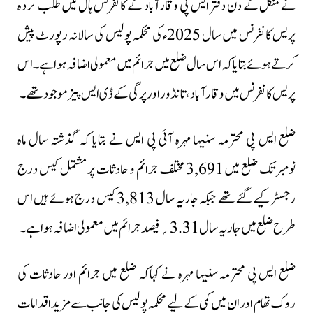
نے منگل کے دن دفتر ایس پی وقارآباد کے کانفرنس ہال میں طلب کردہ
پریس کانفرنس میں سال 2025ء کی محکمہ پولیس کی سالانہ رپورٹ پیش
کرتے ہوئے بتایا کہ اس سال ضلع میں جرائم میں معمولی اضافہ ہوا ہے۔اس
پریس کانفرنس میں وقارآباد، تانڈور اور پرگی کے ڈی ایس پیز موجود تھے۔
ضلع ایس پی محترمہ سنیہا مہرہ آئی پی ایس نے بتایا کہ گذشتہ سال ماہ
نومبرتک ضلع میں 3,691 مختلف جرائم و حادثات پر مشتمل کیس درج
رجسٹر کیے گئے تھے جبکہ جاریہ سال 3,813 کیس درج ہوئے ہیں اس
طرح ضلع میں جاریہ سال 3.31؍فیصد جرائم میں معمولی اضافہ ہوا ہے۔
ضلع ایس پی محترمہ سنیہا مہرہ نے کہاکہ ضلع میں جرائم اور حادثات کی
روک تھام اور ان میں کمی کےلیے محکمہ پولیس کی جانب سے مزید اقدامات