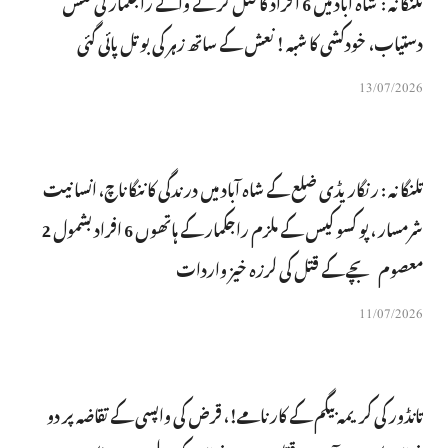
تلنگانہ : شاہ آباد میں 6 ا فراد کا قتل کرنے والے راجکمار کی نعش
دستیاب، خودکشی کا شبہ ! نعش کے ساتھ زہر کی بوتل پائی گئی
13/07/2026
تلنگانہ : رنگاریڈی ضلع کے شاہ آباد میں درندگی کا ننگا ناچ، انسانیت
شرمسار ، پو کسو کیس کے ملزم راجکمار کے ہاتھوں 6 افراد بشمول 2
معصوم بچے کے قتل کی لرزہ خیز واردات
11/07/2026
تانڈور کی کریمہ بیگم کے کارنامے!، قرض کی واپسی کے تقاضہ پر دو