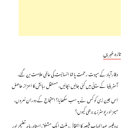
تازہ خبریں
وقارآباد کے سپوت رحمت پاشا انسانیت کی عالمی علامت بن گئے،
آسٹریلیا کے سڈنی میں کئی جانیں بچائیں، مستقل رہائش کا اعزاز حاصل
اس جین زی کو کس نے یہ سب سکھایا؟ احتجاج کے دوران نعروں،
میمز اور پوسٹرز پر برہمی کیوں؟
پروفیسر عبدالوہاب قیصر کا انتقال، ملت ایک مشفق استاد، ماہرِتعلیم اور