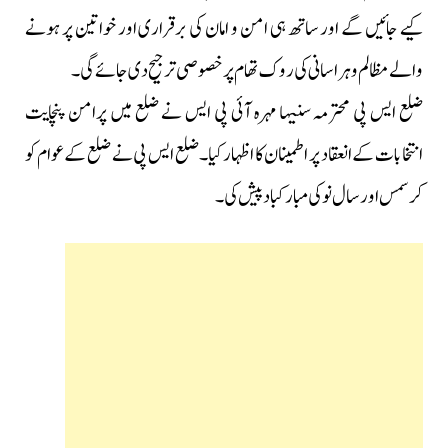
کیے جائیں گے اور ساتھ ہی امن و امان کی برقراری اور خواتین پر ہونے
والے مظالم و ہراسانی کی روک تھام پر خصوصی ترجیح دی جائے گی۔
ضلع ایس پی محترمہ سنیہا مہرہ آئی پی ایس نے ضلع میں پرامن پنچایت
انتخابات کے انعقاد پر اطمینان کا اظہار کیا۔ضلع ایس پی نے ضلع کے عوام کو
کرسمس اور سال نو کی مبارکبادپیش کی۔