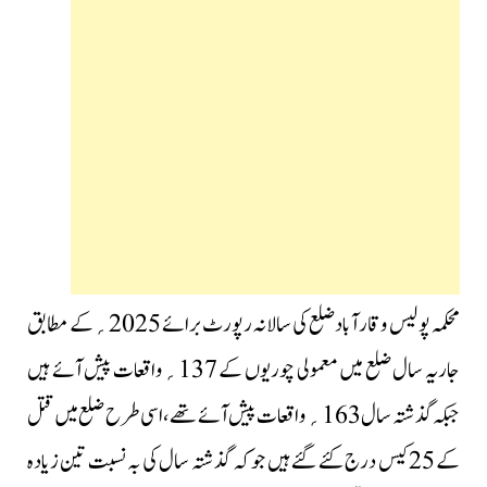
محکمہ پولیس وقارآباد ضلع کی سالانہ رپورٹ برائے 2025؍کے مطابق
جاریہ سال ضلع میں معمولی چوریوں کے 137؍واقعات پیش آئے ہیں
جبکہ گذشتہ سال 163؍واقعات پیش آئے تھے،اسی طرح ضلع میں قتل
کے 25کیس درج کئے گئے ہیں جو کہ گذشتہ سال کی بہ نسبت تین زیادہ