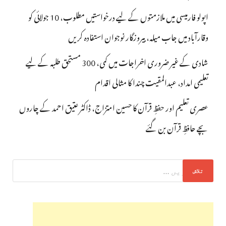
اپولو فارمیسی میں ملازمتوں کے لیے درخواستیں مطلوب، 10 جولائی کو
وقارآباد میں جاب میلہ، بیروزگار نوجوان استفادہ کریں
شادی کے غیر ضروری اخراجات میں کمی، 300 مستحق طلبہ کے لیے
تعلیمی امداد، عبدالمقیت چندا کا مثالی اقدام
عصری تعلیم اور حفظِ قرآن کا حسین امتزاج، ڈاکٹر عتیق احمد کے چاروں
بچے حافظِ قرآن بن گئے