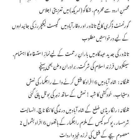
محسنِ اردو سے محروم، شکاگو (امریکہ) میں تعزیتی اجلاس
گورنمنٹ ڈگری کالج تانڈور اور وقارآباد میں گیسٹ لیکچررز کی جائیدادوں
کے لیے درخواستیں مطلوب
تانڈور کی جدید عیدگاہ میں بارانِ رحمت کے لیےنمازِ استسقاء کا اہتمام,
سینکڑوں فرزند اسلام کی شرکت, برادران وطن بھی پہنچے
تلنگانہ : شاہ آباد میں 6 ا فراد کا قتل کرنے والے راجکمار کی نعش
دستیاب، خودکشی کا شبہ ! نعش کے ساتھ زہر کی بوتل پائی گئی
تلنگانہ : رنگاریڈی ضلع کے شاہ آباد میں درندگی کا ننگا ناچ، انسانیت
شرمسار ، پو کسو کیس کے ملزم راجکمار کے ہاتھوں 6 افراد بشمول 2
معصوم بچے کے قتل کی لرزہ خیز واردات