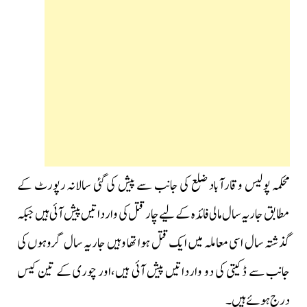
محکمہ پولیس وقارآباد ضلع کی جانب سے پیش کی گئی سالانہ رپورٹ کے
مطابق جاریہ سال مالی فائدہ کے لیے چار قتل کی وارداتیں پیش آئی ہیں جبکہ
گذشتہ سال اسی معاملہ میں ایک قتل ہوا تھا وہیں جاریہ سال گروہوں کی
جانب سے ڈکیتی کی دو وارداتیں پیش آئی ہیں،اور چوری کے تین کیس
درج ہوئے ہیں۔