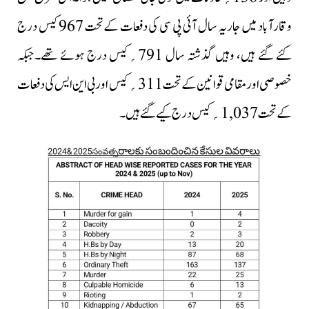
وقارآباد میں جاریہ سال آئی پی سی کی دفعات کےتحت 967 کیس درج
کئے گئے ہیں، وہیں گذشتہ سال 791؍کیس درج ہوئے تھے۔جبکہ
خصوصی اورمقامی قوانین کے تحت 311؍ کیس اور بی این ایس کی دفعات
کے تحت 1,037؍کیس درج کیے گئے ہیں۔