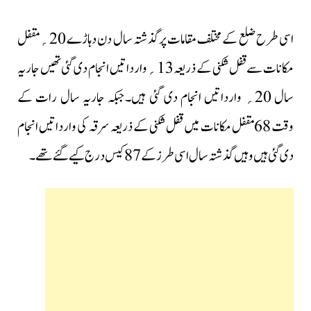
اسی طرح ضلع کے مختلف مقامات پرگذشتہ سال دن دہاڑے 20؍مقفل
مکانات سے قفل شکنی کے ذریعہ 13؍وارداتیں انجام دی گئی تھیں جاریہ
سال 20؍ وارداتیں انجام دی گئی ہیں۔جبکہ جاریہ سال رات کے
وقت 68مقفل مکانات میں قفل شکنی کے ذریعہ سرقہ کی وارداتیں انجام
دی گئی ہیں وہیں گذشتہ سال اسی طرز کے 87 کیس درج کیے گئے تھے۔