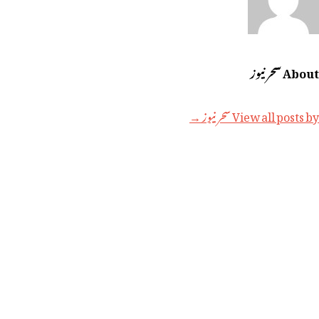
About سحر نیوز
View all posts by سحر نیوز →