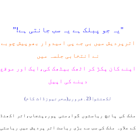
"یہ جو پبلک ہے یہ سب جانتی ہے!”
اترپردیش میں بی جے پی امیدوار بھوپیش چوبے
نے انتخابی جلسہ میں
اپنے کان پکڑ کر اٹھک بیٹھک کی،ایک اور موقع
دینے کی اپیل
لکھنئو: 23۔فروری(سحرنیوزڈاٹ کام)
ملک کی پانچ ریاستوں گوا،منی پور،پنجاب،اتر اکھنڈ
کے علاوہ ملک کی سب سے بڑی ریاست اتر پردیش میں ریاستی