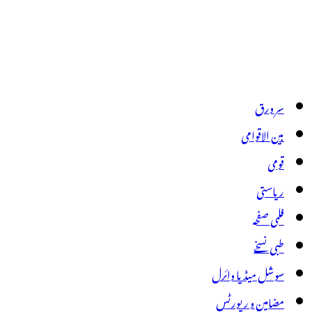
سر ورق
بین الاقوامی
قومی
ریاستی
فلمی صفحہ
طبی نسخے
سوشل میڈیا وائرل
مضامین و رپورٹس