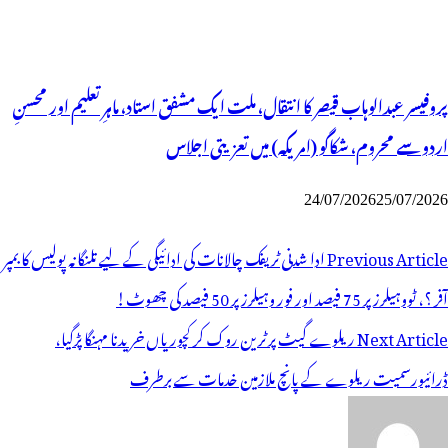
پروفیسر عبدالوہاب قیصر کا انتقال، ملت ایک مشفق استاد، ماہرِتعلیم اور محسنِ
اردو سے محروم، شکاگو (امریکہ) میں تعزیتی اجلاس
24/07/2026
25/07/2026
وسٹوں
Previous Article
ادا شدنی ٹریفک چالانات کی ادائیگی کے لیے تلنگانہ پولیس کا بمپر
ی
آفر ؟، ٹووہیلرز پر 75 فیصد اور فور وہیلرز پر 50 فیصد کی چھوٹ!
یویگیشن
Next Article
ریلوے گیٹ پر ٹرین روک کر کچوریاں خریدنا مہنگا پڑگیا،
ڈرائیورسمیت ریلوے کے پانچ ملازمین خدمات سے برطرف