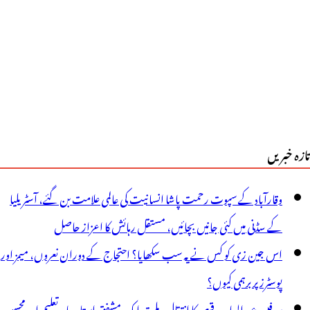
تازہ خبریں
وقارآباد کے سپوت رحمت پاشا انسانیت کی عالمی علامت بن گئے، آسٹریلیا
کے سڈنی میں کئی جانیں بچائیں، مستقل رہائش کا اعزاز حاصل
اس جین زی کو کس نے یہ سب سکھایا؟ احتجاج کے دوران نعروں، میمز اور
پوسٹرز پر برہمی کیوں؟
پروفیسر عبدالوہاب قیصر کا انتقال، ملت ایک مشفق استاد، ماہرِتعلیم اور محسنِ