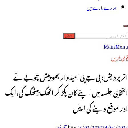
ہمارے بارے میں
لاش
ریں
Main Menu
رائے:
قومی خبریں
اترپردیش: بی جے پی امیدوار بھوپیش چوبے نے
انتخابی جلسہ میں اپنے کان پکڑ کر اٹھک بیٹھک کی،ایک
اور موقع دینے کی اپیل
24/02/2022
23/02/2022
-
by
سحر نیوز