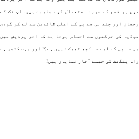
میں ہر قسم کے حربے استعمال کیے جارہے ہیں۔اب تک کے
رحجان اور چند بی جے پی کے اعلیٰ قائدین سے لے کر گودی
میڈیا کی حرکتوں سے احساس ہوتا ہے کہ اتر پردیش میں
بی جے پی کے لیے سب کچھ ٹھیک نہیں ہے؟! اور بہت کٹھن ہے
راہ پنگھٹ کی جیسے آثار نمایاں ہیں!