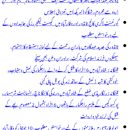
اردو سے محروم، شکاگو (امریکہ) میں تعزیتی اجلاس
گورنمنٹ ڈگری کالج تانڈور اور وقارآباد میں گیسٹ لیکچررز کی جائیدادوں کے
لیے درخواستیں مطلوب
تانڈور کی جدید عیدگاہ میں بارانِ رحمت کے لیےنمازِ استسقاء کا اہتمام,
سینکڑوں فرزند اسلام کی شرکت, برادران وطن بھی پہنچے
تلنگانہ : شاہ آباد میں 6 ا فراد کا قتل کرنے والے راجکمار کی نعش دستیاب،
خودکشی کا شبہ ! نعش کے ساتھ زہر کی بوتل پائی گئی
تلنگانہ : رنگاریڈی ضلع کے شاہ آباد میں درندگی کا ننگا ناچ، انسانیت شرمسار ،
پو کسو کیس کے ملزم راجکمار کے ہاتھوں 6 افراد بشمول 2 معصوم بچے کے
قتل کی لرزہ خیز واردات
اپولو فارمیسی میں ملازمتوں کے لیے درخواستیں مطلوب، 10 جولائی کو وقارآباد