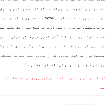
امیدوار راگھویندرا پرتاپ سنگھ کا ایک ویڈیو وائرل
ہوا ہے۔ویب سائٹ اسکرول Scroll کے مطابق راگھویندرا
پرتاپ سنگھ نے فروری میں ڈومریا گنج میں ایک جلسہ سے
خطاب کرتے ہوئے کہا کہ”اس گاؤں میں،اگر کوئی ہندو
دوسروں کو ووٹ دیتا ہے،تو اس کی رگوں میں "میاں”
مسلمانوں” کا خون ہے۔وہ غدار ہے۔وہ جئے چند کا کمینہ
بیٹا ہے۔وہ اپنے باپ کی ناجائز اولاد ہے۔‘‘
"
راگھویندر پرتاپ سنگھ کا ویڈیو یہاں دیکھا جاسکتا
ہے”