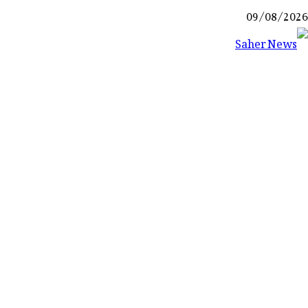
Ski
09/08/2026
t
conten
Saher News
نیوز پورٹل