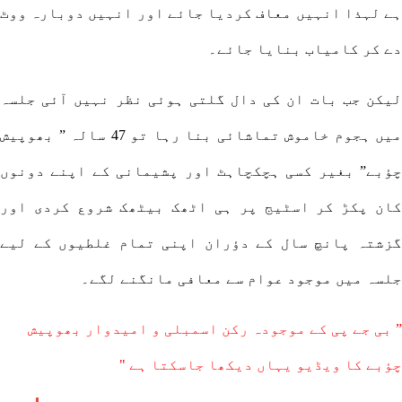
ہے لہذا انہیں معاف کردیا جائے اور انہیں دوبارہ ووٹ
دے کر کامیاب بنایا جائے۔
لیکن جب بات ان کی دال گلتی ہوئی نظر نہیں آئی جلسہ
میں ہجوم خاموش تماشائی بنا رہا تو 47 سالہ ” بھوپیش
چؤبے” بغیر کسی ہچکچاہٹ اور پشیمانی کے اپنے دونوں
کان پکڑ کر اسٹیج پر ہی اٹھک بیٹھک شروع کردی اور
گزشتہ پانچ سال کے دؤران اپنی تمام غلطیوں کے لیے
جلسہ میں موجود عوام سے معافی مانگنے لگے۔
” بی جے پی کے موجودہ رکن اسمبلی و امیدوار بھوپیش
چؤبے کا ویڈیو یہاں دیکھا جاسکتا ہے "