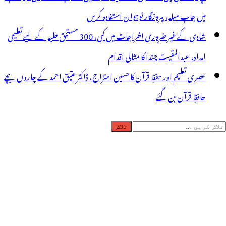
میں جاب میلہ، بیروزگار نوجوان استفادہ کریں
شادی کے غیر ضروری اخراجات میں کمی، 300 مستحق طلبہ کے لیے تعلیمی
امداد، عبدالمقیت چندا کا مثالی اقدام
عصری تعلیم اور حفظِ قرآن کا حسین امتزاج، ڈاکٹر عتیق احمد کے چاروں بچے
حافظِ قرآن بن گئے
لاش
ریں
رائے: