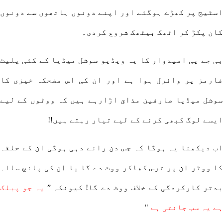
اسٹیج پر کھڑے ہوگئے اور اپنے دونوں ہاتھوں سے دونوں
کان پکڑ کر اٹھک بیٹھک شروع کردی۔
بی جے پی امیدوار کا یہ ویڈیو سوشل میڈیا کے کئی پلیٹ
فارمز پر وائرل ہوا ہے اور ان کی اس مضحکہ خیزی کا
سوشل میڈیا صارفین مذاق اڑارہے ہیں کہ ووٹوں کے لیے
ایسے لوگ کبھی کرنے کے لیے تیار رہتے ہیں!!
اب دیکھنا یہ ہوگا کہ جس دن رائے دہی ہوگی ان کے حلقہ
کا ووٹر ان پر ترس کھاکر ووٹ دے گا یا ان کی پانچ سالہ
دتر کارکردگی کے خلاف ووٹ دے گا! کیونکہ ”
یہ جو پبلک
ہے یہ سب جانتی ہے
"