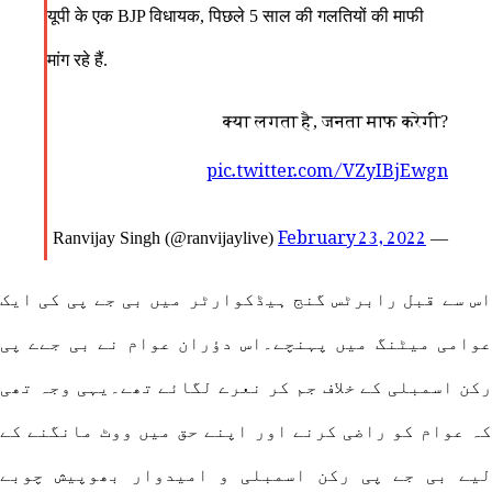
यूपी के एक BJP विधायक, पिछले 5 साल की गलतियों की माफी
मांग रहे हैं.
क्या लगता है, जनता माफ करेगी?
pic.twitter.com/VZyIBjEwgn
February 23, 2022
— Ranvijay Singh (@ranvijaylive)
اس سے قبل رابرٹس گنج ہیڈکوارٹر میں بی جے پی کی ایک
عوامی میٹنگ میں پہنچے۔اس دؤران عوام نے بی جےے پی
رکن اسمبلی کے خلاف جم کر نعرے لگائے تھے۔یہی وجہ تھی
کہ عوام کو راضی کرنے اور اپنے حق میں ووٹ مانگنے کے
لیے بی جے پی رکن اسمبلی و امیدوار بھوپیش چوبے