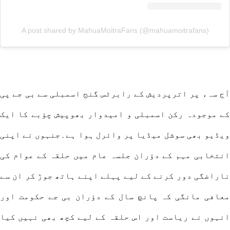
A post shared by MahuaMoitraFans (@mahuamoitrafans)
آج سہء پر اترپردیش کے رابرٹس گنج اسمبلی سے بی جے پی
کے موجودہ رکن اسمبلی و امیدوار بھوپیش چؤبے کا ایک
ویڈیو بھی سوشل میڈیا پر وائرل ہوا ہے۔جنہوں نے اپنی
انتخابی مہم کے دؤران جلسہ عام میں حلقہ کے عوام کی
ناراضگی دور کرنے کے لیے پہلے اپنے ہاتھ جوڑ کر ان سے
معافی مانگی کہ پانچ سال کے دؤران بی جے حکومت اور
انہوں نے ریاست اور اس حلقہ کے لیے کچھ بھی نہیں کیا