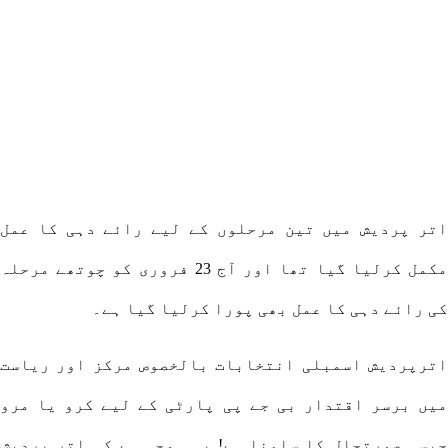
اتر پردیش میں تین مرحلوں کے لیے رائے دہی کا عمل
مکمل کرلیا گیا تھا اور آج 23 فروری کو چوتھے مرحلہ
کی رائے دہی کا عمل بھی پورا کرلیا گیا ہے۔
اترپردیش اسمبلی انتخابات بالخصوص مرکز اور ریاست
میں برسر اقتدار بی جے پی پارٹی کے لیے کرو یا مرو
جیسی صورتحال کا سامنا ہے! یہی وجہ ہے کہ اتر پردیش