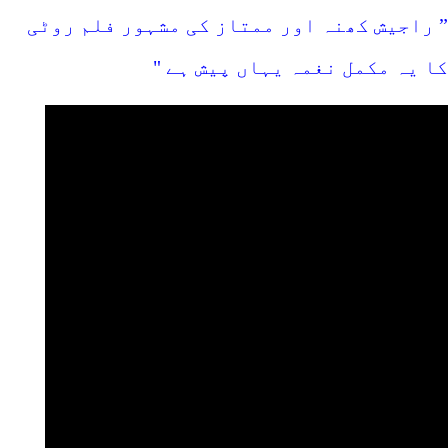
” راجیش کھنہ اور ممتاز کی مشہور فلم روٹی
کا یہ مکمل نغمہ یہاں پیش ہے "