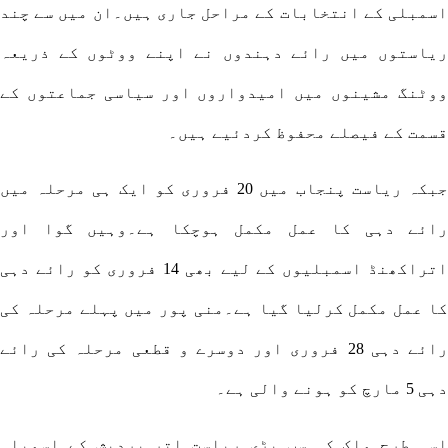
اسمبلی کے انتخابات کے مراحل جاری ہیں۔ان میں سے چند
ریاستوں میں رائے دہندوں نے اپنے ووٹوں کے ذریعہ
ووٹنگ مشینوں میں امیدواروں اور سیاسی جماعتوں کے
قسمت کے فیصلے محفوظ کردئیے ہیں۔
جبکہ ریاست پنجاب میں 20 فروری کو ایک ہی مرحلہ میں
رائے دہی کا عمل مکمل ہوچکا ہے۔وہیں گوا اور
اتراکھنڈ اسمبلیوں کے لیے بھی 14 فروری کو رائے دہی
کا عمل مکمل کرلیا گیا ہے۔منی پور میں پہلے مرحلہ کی
رائے دہی 28 فروری اور دوسرے و قطعی مرحلہ کی رائے
دہی 5 مارچ کو ہونے والی ہے۔
اسی طرح ملک کی سب بڑی ریاست اتر پردیش کے اسمبلی