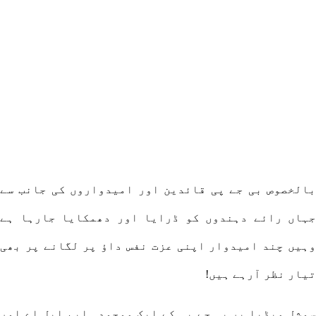
بالخصوص بی جے پی قائدین اور امیدواروں کی جانب سے
جہاں رائے دہندوں کو ڈرایا اور دھمکایا جارہا ہے
وہیں چند امیدوار اپنی عزت نفس داؤ پر لگانے پر بھی
تیار نظر آرہے ہیں!
سوشل میڈیا پر بی جے پی کے ایک موجودہ ایم ایل اے اور