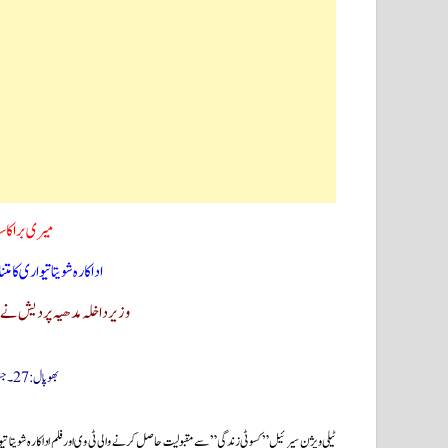
میری برا کا
اداکارہ شویتا تیواری کا 
وزیر داخلہ مدھیہ پردیش نے پ
بھوپال: 27۔جنوری(سحرنیوز ڈاٹ کام/ایجنسیز)
ٹیلی ویژن سیرئیل ” کسوٹی زندگی” سے مقبولیت حاصل کرنے والی ٹی وی اور فلم اداکارہ شویتا 