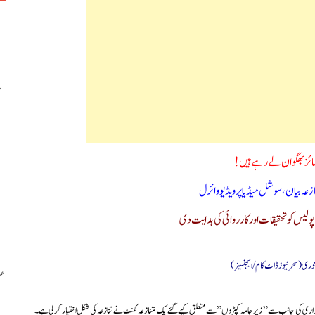
 سائز بھگوان لے رہے ہیں!
متنازعہ بیان،سوشل میڈیا پر ویڈیو وائرل
ولیس کو تحقیقات اور کارروائی کی ہدایت دی
تیواری کی جانب سے” زیر جامہ کپڑوں” سے متعلق کیے گئے یک متنازعہ کمنٹ نے تنازعہ کی شکل اختیار کرلی ہے۔