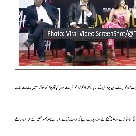
حافیوں نے مدھیہ پردیش کے وزیر داخلہ ڈاکٹر نروتم مشرا سے سوال کیا تو ان کا کہنا تھا کہ” میں نے اسے سنا ہے
"وزیر داخلہ مدھیہ پردیش ڈاکٹر نروتم مشرا نے مزید کہا کہ "میں نے بھوپال کے پولس کمشنر کو اس کی جانچ کرنے اور 24 گھنٹے کے اندر رپورٹ دینے کی ہدایت دی ہے۔اس کے بعد ہم دیکھیں گے کہ اس معاملے