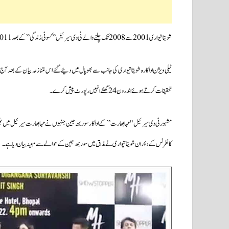
شویتا تیواری 2001 سے 2008 تک چلنے والے ٹی وی سیرئیل” کسوٹی زندگی” کے بعد 2011 میں اس وقت سرخیوں میں آئی تھیں جب انہوں نے ” بِگ باس۔4 ” کا فائنل جیتا تھا۔
ٹیلی ویژن اداکارہ شویتا تیواری کی جانب سے بھوپال میں دئیے گئے اس متنازعہ بیان کے بعد آج 
تحقیقات کرتے ہوئے اندرون 24 گھنٹے انہیں رپورٹ پیش کرے۔
مشہور ٹی وی سیرئیل "مہابھارت” کے اداکار سوربھ جین جنہوں نے مہابھارت سیرئیل میں بھگوان کرش
کانفرنس کے دؤران شویتا تیواری نے مذاق میں سوربھ جین کے حوالے سے مبینہ بیان دیا ہے۔