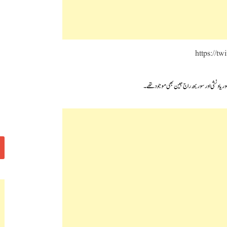
https://t
یاونشی اور سوربھ راج جین بھی موجود تھے۔