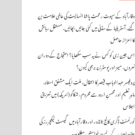
وقارآباد کے سپوت رحمت پاشا انسانیت کی عالمی علامت بن
گئے، آسٹریلیا کے سڈنی میں کئی جانیں بچائیں، مستقل رہائش
کا اعزاز حاصل
اس جین زی کو کس نے یہ سب سکھایا؟ احتجاج کے دوران
نعروں، میمز اور پوسٹرز پر برہمی کیوں؟
پروفیسر عبدالوہاب قیصر کا انتقال، ملت ایک مشفق استاد،
ماہرِتعلیم اور محسنِ اردو سے محروم، شکاگو (امریکہ) میں تعزیتی
اجلاس
گورنمنٹ ڈگری کالج تانڈور اور وقارآباد میں گیسٹ لیکچررز کی
جائیدادوں کے لیے درخواستیں مطلوب