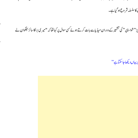
ں کا سلسلہ شروع ہوگیا ہے۔
” شو اسٹاپر” کی تشہیر کے دوران میڈیا سے بات کرتے ہوئے کسی سوال پر کہا تھا کہ "میری برا کا سائز بھگوان لے
و یہاں دیکھا جاسکتا ہے”