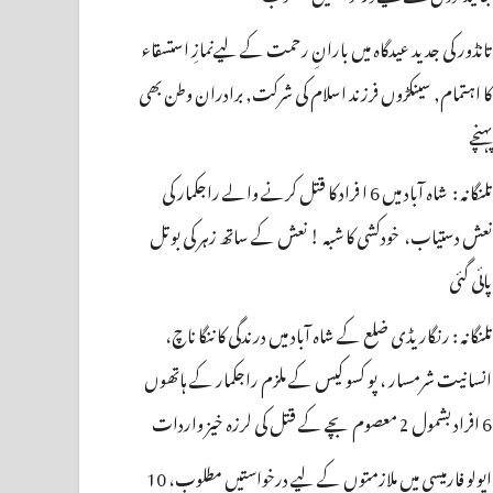
تانڈور کی جدید عیدگاہ میں بارانِ رحمت کے لیےنمازِ استسقاء
کا اہتمام, سینکڑوں فرزند اسلام کی شرکت, برادران وطن بھی
پہنچے
تلنگانہ : شاہ آباد میں 6 ا فراد کا قتل کرنے والے راجکمار کی
نعش دستیاب، خودکشی کا شبہ ! نعش کے ساتھ زہر کی بوتل
پائی گئی
تلنگانہ : رنگاریڈی ضلع کے شاہ آباد میں درندگی کا ننگا ناچ،
انسانیت شرمسار ، پو کسو کیس کے ملزم راجکمار کے ہاتھوں
6 افراد بشمول 2 معصوم بچے کے قتل کی لرزہ خیز واردات
اپولو فارمیسی میں ملازمتوں کے لیے درخواستیں مطلوب، 10