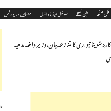
فلمی صفحہ
طبی نسخے
سوشل میڈیا وائرل
مضامین و رپورٹس
ہ شویتا تیواری کا متنازعہ بیان،وزیر داخلہ مدھیہ
دی
تا