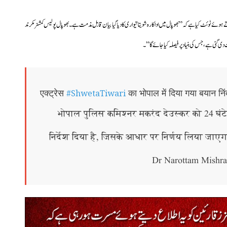
رتے ہوئے ٹوئٹ کیا ہے کہ”
بھوپال میں اداکارہ شویتا تیواری کا دیا گیا بیان قابل مذمت ہے۔
بھوپال پولیس کمشنر مکرند
#ShwetaTiwari
एक्ट्रेस
का भोपाल में दिया गया बयान नि
भोपाल पुलिस कमिश्नर मकरंद देउस्कर को 24 घंटे मे
निर्देश दिया है, जिसके आधार पर निर्णय लिया जाएग