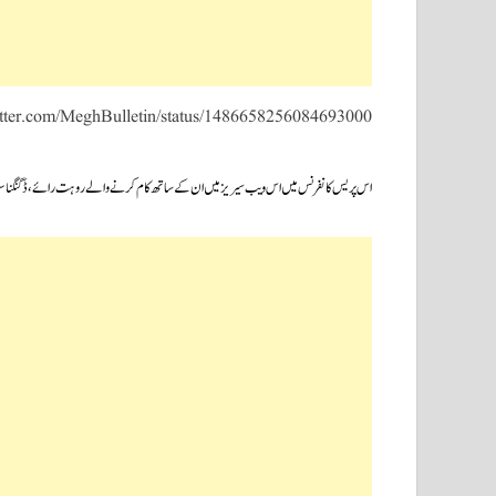
witter.com/MeghBulletin/status/1486658256084693000
اس پریس کانفرنس میں اس ویب سیریز میں ان کے ساتھ کام کرنے والے روہت رائے،ڈگنگنا سور