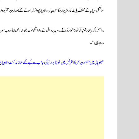
سوشل میڈیا کے مختلف پلیٹ فارمز پر ان کا اس بیان والا ویڈیو وائرل ہونے کے بعد ان پر تنقیدو
دراصل کل چہارشنبہ کو شویتا تیواری نے مدھیہ پردیش کے دارالحکومت بھوپال میں اپنی ویب سیریز 
رہے ہیں”۔
” بھوپال میں منعقدہ پریس کانفرنس میں شویتا تیواری کی جانب سے کیے گئے متنازعہ کمنٹ والا ویڈی