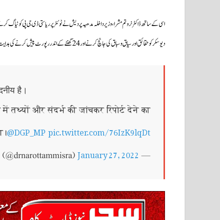
اسی کے ساتھ ڈاکٹر نروتم مشرا،وزیر داخلہ مدھیہ پردیش نے ٹوئٹر پر ریاستی ڈی جی پی کو ٹیاگ ک
دیوسکر کو حقائق اور سیاق و سباق کی جانچ کرنے اور 24 گھنٹے کے اندر رپورٹ پیش کرنے کی ہدایت دی گئی ہے،جس کی بنیاد پر فیصلہ کیا جائے گا”۔
ंदनीय है।
ं तथ्यों और संदर्भ की जांचकर रिपोर्ट देने का
@DGP_MP
pic.twitter.com/76IzK9lqDt
ा।
January 27, 2022
— Dr Narottam Mishra (@drnarottammisra)