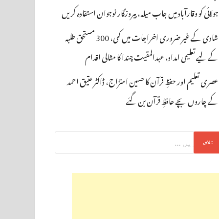
جولائی کو وقارآباد میں جاب میلہ، بیروزگار نوجوان استفادہ کریں
شادی کے غیر ضروری اخراجات میں کمی، 300 مستحق طلبہ
کے لیے تعلیمی امداد، عبدالمقیت چندا کا مثالی اقدام
عصری تعلیم اور حفظِ قرآن کا حسین امتزاج، ڈاکٹر عتیق احمد
کے چاروں بچے حافظِ قرآن بن گئے