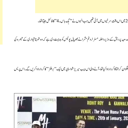
مدھیہ پردیش کے وزیر داخلہ مسٹر نروتم مشرا نے بھوپال پولیس کو ہدایت دی ہے کہ وہ شویتا تیواری کے تبصرہ کی
نا کا کردار ادا کیا تھا، آنے والی اس ویب سیریز شو اسٹاپر میں ایک ” برا فٹر ” کا کردار اداکریں گے۔اس پریس