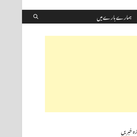
ہمارے بارے میں
زہ خبریں