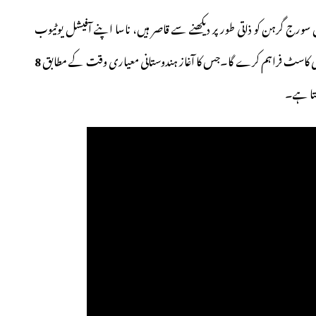
رہن کو ذاتی طور پر دیکھنے سے قاصر ہیں، ناسا اپنے آفیشل یوٹیوب
 ٹیلی کاسٹ فراہم کرے گا۔جس کا آغاز ہندوستانی معیاری وقت کے مطابق
8
کتا ہے۔