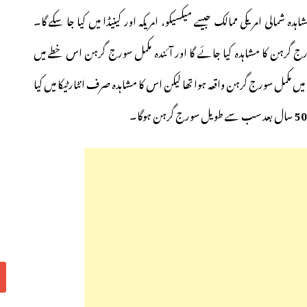
مالی امریکی ممالک جیسے میکسیکو، امریکہ اور کینیڈا میں کیا جا سکے گا۔
ورج گرہن کا مشاہدہ کیا جائے گا اور آئندہ مکمل سورج گرہن اس خطے میں
میں مکمل سورج گرہن واقعہ ہوا تھا لیکن اس کا مشاہدہ صرف انٹارٹیکا میں کیا
50
سال بعد سب سے طویل سورج گرہن ہوگا۔