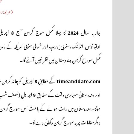
حید
(سحر نیوز 
جاریہ سال
2024
کا پہلا مکمل سوج گرہن آج
8 اپریل ،بروز پیر
اوقیانوس،اٹلانٹک،مغربی یورپ اور شمالی جنوبی امریکہ کے ماہ
مکمل سورج گرہن ہندوستان میں نظر نہیں آئے گا۔
timeanddate.com
کے مطابق
8 اپریل
کو چاند گرہن
اور ہندوستانی معیاری وقت کے مطابق
9 اپریل
(نصف شب کے 
ہوگا۔ہندوستان میں رات ہونے کے باعث اس سورج گرہن کا مشاہ
دیگر مقاما ت پر یہ سورج گرہن دکھائی دے گا۔