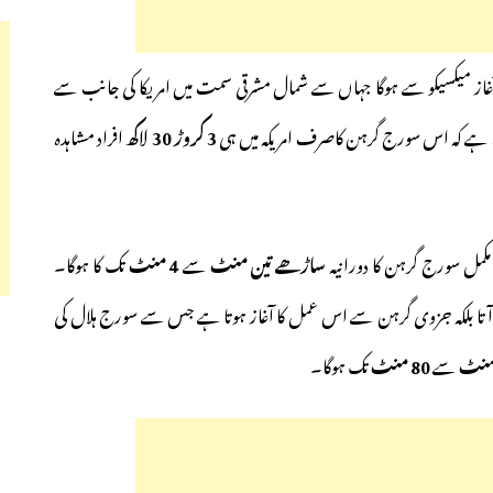
از میکسیکو سے ہوگا جہاں سے شمال مشرقی سمت میں امریکا کی جانب سے
ازہ ہے کہ اس سورج گرہن کاصرف امریکہ میں ہی
3 کروڑ 30 لاکھ
افراد مشاہدہ
کمل سورج گرہن کا دورانیہ
ساڑھے تین منٹ
سے
4 منٹ
تک کا ہوگا۔
ٓتا بلکہ جزوی گرہن سے اس عمل کا آغاز ہوتا ہے جس سے سورج ہلال کی
نٹ
سے
80 منٹ
تک ہوگا۔