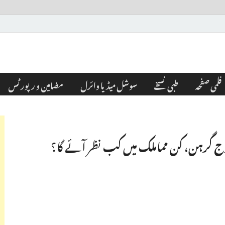
فلمی صفحہ
طبی نسخے
سوشل میڈیا وائرل
مضامین و رپورٹس
ل سورج گرہن، کن مماملک میں کب نظر آئے گا؟