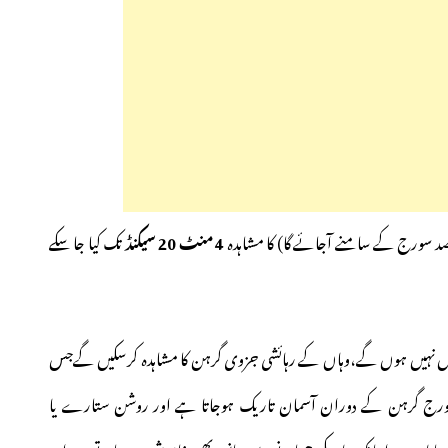
د سورج کے سامنے آجائے گا) کا مشاہدہ
4 منٹ 20 سیکنڈ
تک کیا جا سکے
ے میں نہیں ہوں گے،وہاں کے رہائشی جزوی گرہن کا مشاہدہ کرسکیں گےجس
ج گرہن کے دوران آسمان تاریک ہوجاتا ہے اور روشن ستارے یا