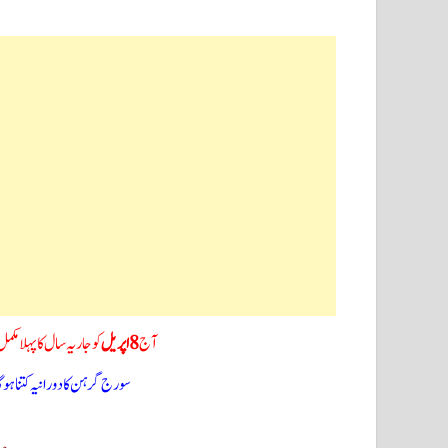
آج
8 اپریل
کو جاریہ سال کا پہلا 
سورج گرہن کا دورانیہ کتنا ہوگا