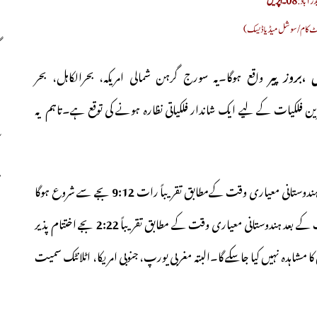
رآباد:
ڈاٹ کام/سوشل میڈیا ڈیسک)
واقع ہوگا۔یہ سورج گرہن شمالی امریکہ، بحرالکاہل، بحر
رین فلکیات کے لیے ایک شاندار فلکیاتی نظارہ ہونے کی توقع ہے۔تاہم یہ
 ہندوستانی معیاری وقت کےمطابق تقریباً رات
9:12
بجے سے شروع ہوگا
بعد ہندوستانی معیاری وقت کے مطابق تقریباً
2:22
بجے اختتام پذیر
دہ نہیں کیا جاسکے گا۔البتہ مغربی یورپ، جنوبی امریکا، اٹلانٹک سمیت