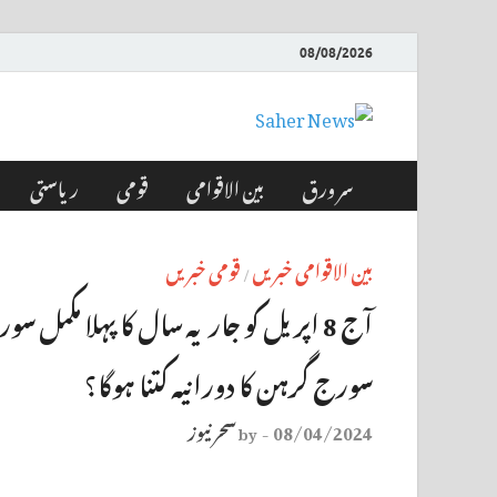
08/08/2026
Saher News
نیوز پورٹل
سر ورق
بین الاقوامی
قومی
ریاستی
بین الاقوامی خبریں
قومی خبریں
/
آج 8 اپریل کو جاریہ سال کا پہلا مکم
سورج گرہن کا دورانیہ کتنا ہوگا؟
08/04/2024
سحر نیوز
by
-