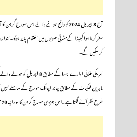
آج
8 اپریل 2024
کو واقع ہونے والے اس سورج گرہن کا آغ
سفر کرتا ہوا کینیڈا کےمشرقی صوبوں میں اختتام پذیر ہوگا۔اند
کر سکیں گے۔
امریکی خلائی ادارے ناسا کے مطابق
8 اپریل
کو ہونے والے م
ماہرین فلکیات کے مطابق چاند اچانک سورج کے سامنے نہیں ا
طرح نظر آنے لگتا ہے۔اس جزوی سورج گرہن کا دورانیہ
70
م