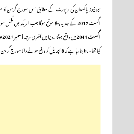
جیو نیوز پاکستان کی رپورٹ کے مطابق اس سورج گرہن کا مشاہدہ ش
اگست
2017
کے بعد یہ پہلا موقع ہوگا جب امریکہ میں مکمل س
اگست 2044
میں واقع ہوگا۔دنیا میں آخری مرتبہ
ڈسمبر 2021ء
گیا تھا۔مانا جارہا ہے کہ
8 اپریل
کو واقع ہونے والا سورج گرہن