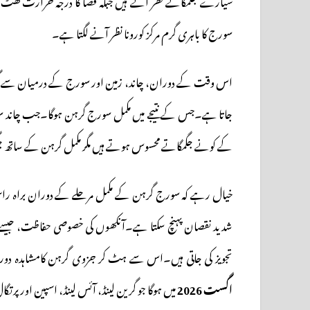
سیارے جگمگاتے نظر آتے ہیں جبکہ فضا کا درجہ حرارت گھٹ
سورج کا باہری گرم مرکز کورونا نظر آنے لگتا ہے۔
اس وقت کے دوران، چاند، زمین اور سورج کے درمیان سے گز
جاتا ہے۔جس کے نتیجے میں مکمل سورج گرہن ہوگا۔جب چاند 
کے کونے جگمگاتے محسوس ہوتے ہیں مگر مکمل گرہن کے ساتھ 
خیال رہے کہ سورج گرہن کے مکمل مرحلے کے دوران براہ راست
شدید نقصان پہنچ سکتا ہے۔آنکھوں کی خصوصی حفاظت، جیسے سو
تجویز کی جاتی ہیں۔اس سے ہٹ کر جزوی گرہن کامشاہدہ دورب
اگست 2026
میں ہوگا جو گرین لینڈ، آئس لینڈ، اسپین اور پرتگ