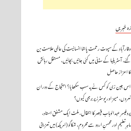
زہ خبریں
وقارآباد کے سپوت رحمت پاشا انسانیت کی عالمی علامت بن
گئے، آسٹریلیا کے سڈنی میں کئی جانیں بچائیں، مستقل رہائش
کا اعزاز حاصل
اس جین زی کو کس نے یہ سب سکھایا؟ احتجاج کے دوران
نعروں، میمز اور پوسٹرز پر برہمی کیوں؟
پروفیسر عبدالوہاب قیصر کا انتقال، ملت ایک مشفق استاد،
ماہرِتعلیم اور محسنِ اردو سے محروم، شکاگو (امریکہ) میں تعزیتی