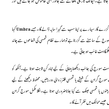
 جاتا ہے۔اچانک تاریکی چھانے سے جانور بھی خاموش ہو جاتے ہیں اور
رے گا، سیارے پر اپنا سب سے گہرا سایہ ڈالے گا۔ جسے
Umbra
کہا
سورج کے سامنے سے گزرتاہے توہمارے نظام شمسی کی شعاعوں سے چاند
جگمگاہٹ غائب ہو جاتی ہے۔
 سورج کی جانب دیکھنا بینائی کے لیے تباہ کن ثابت ہوتا ہے۔آنکھ کو
رج گرہن کے شیشے یا شمسی فلٹرز والی دوربینیں، محفوظ دیکھنے کے لیے
ینوں یا شمسی عینک سے کیا جاناضروری ہوتا ہے۔اگلا مکمل سورج گرہن
ال جیسے ممالک میں نظر آئے گا۔