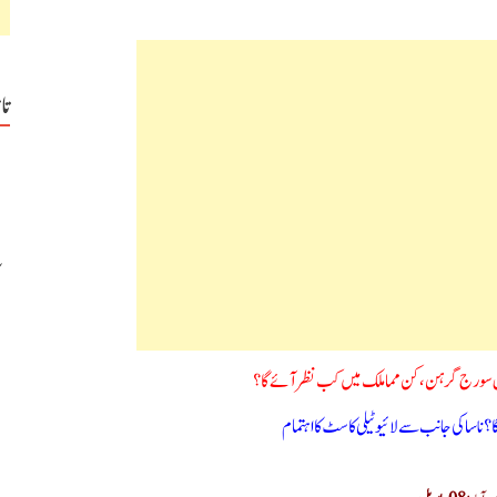
تا
مکمل سورج گرہن، کن مماملک میں کب نظر آئے گا؟
؟ ناسا کی جانب سے لائیو ٹیلی کاسٹ کا اہتمام