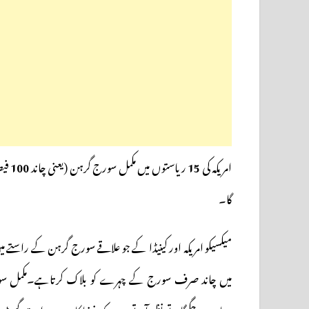
امریکہ کی
15
ریاستوں میں مکمل سورج گرہن (یعنی چاند
100
فیص
گا۔
میکسیکو امریکہ اور کینیڈا کے جو علاقے سورج گرہن کے راست
میں چاند صرف سورج کے چہرے کو بلاک کرتاہے۔مکمل سور