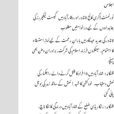
اجلاس
گورنمنٹ ڈگری کالج تانڈور اور وقارآباد میں گیسٹ لیکچررز کی
جائیدادوں کے لیے درخواستیں مطلوب
تانڈور کی جدید عیدگاہ میں بارانِ رحمت کے لیےنمازِ استسقاء
کا اہتمام, سینکڑوں فرزند اسلام کی شرکت, برادران وطن بھی
پہنچے
تلنگانہ : شاہ آباد میں 6 ا فراد کا قتل کرنے والے راجکمار کی
نعش دستیاب، خودکشی کا شبہ ! نعش کے ساتھ زہر کی بوتل
پائی گئی
تلنگانہ : رنگاریڈی ضلع کے شاہ آباد میں درندگی کا ننگا ناچ،