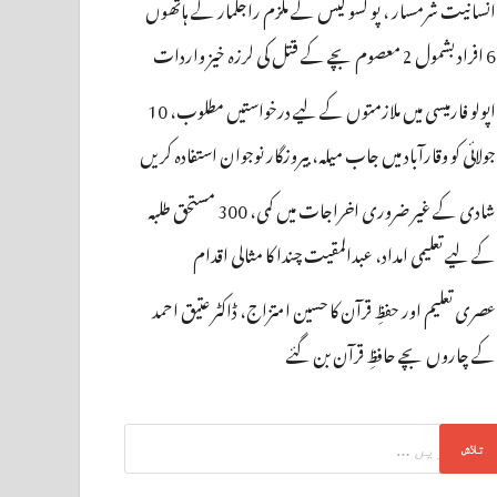
انسانیت شرمسار ، پو کسو کیس کے ملزم راجکمار کے ہاتھوں
6 افراد بشمول 2 معصوم بچے کے قتل کی لرزہ خیز واردات
اپولو فارمیسی میں ملازمتوں کے لیے درخواستیں مطلوب، 10
جولائی کو وقارآباد میں جاب میلہ، بیروزگار نوجوان استفادہ کریں
شادی کے غیر ضروری اخراجات میں کمی، 300 مستحق طلبہ
کے لیے تعلیمی امداد، عبدالمقیت چندا کا مثالی اقدام
عصری تعلیم اور حفظِ قرآن کا حسین امتزاج، ڈاکٹر عتیق احمد
کے چاروں بچے حافظِ قرآن بن گئے