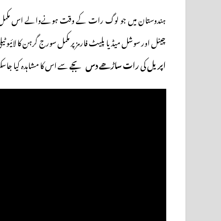
ہندوستان میں جو لوگ رات کے وقت ہونےوالے اس مکمل سورج گ
چینل اور سوشل میڈیا پلیٹ فارمز پر مکمل سورج گرہن کا لائیو
اپریل
کی
رات ساڑھے دس بجے
سے اس کا مشاہدہ کیا جاس