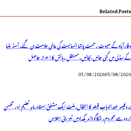
Related Posts
وقارآباد کے سپوت رحمت پاشا انسانیت کی عالمی علامت بن گئے، آسٹریلیا
کے سڈنی میں کئی جانیں بچائیں، مستقل رہائش کا اعزاز حاصل
05/08/2026
05/08/2026
پروفیسر عبدالوہاب قیصر کا انتقال، ملت ایک مشفق استاد، ماہرِتعلیم اور محسنِ
اردو سے محروم، شکاگو (امریکہ) میں تعزیتی اجلاس