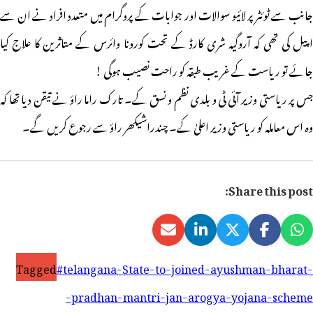
جانب سے ٹوئٹر پر لائیو سوالات اور جوابات کے پروگرام میں متعدد افراد نے ان سے
اپیل کی تھی کہ آروگیہ شری کارڈ کے تحت کورونا وائرس کے متاثرین کا علاج کیا
جائے تو ریاست کے غریب طبقہ کو راحت نصیب ہوگی !
جس پر ریاستی وزیر آئی ٹی و بلدی نظم و نسق کے۔ تارک راما راؤ نے تیقن دیا تھا کہ
وہ اس معاملہ کو ریاستی وزیر اعلیٰ کے۔ چندراشیکھر راؤ سے رجوع کریں گے۔
Share this post:
Tagged
#telangana-State-to-joined-ayushman-bharat-
pradhan-mantri-jan-arogya-yojana-scheme-