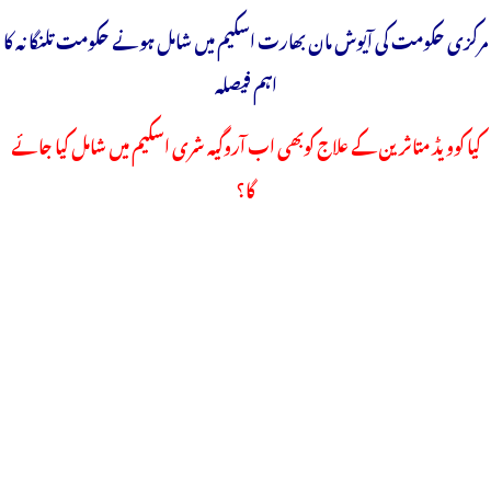
مرکزی حکومت کی آیوش مان بھارت اسکیم میں شامل ہونے حکومت تلنگانہ کا
اہم فیصلہ
کیا کوویڈ متاثرین کے علاج کوبھی اب آروگیہ شری اسکیم میں شامل کیا جائے
گا؟