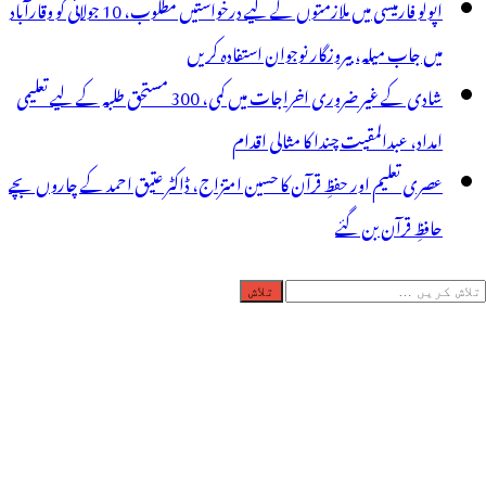
اپولو فارمیسی میں ملازمتوں کے لیے درخواستیں مطلوب، 10 جولائی کو وقارآباد
میں جاب میلہ، بیروزگار نوجوان استفادہ کریں
شادی کے غیر ضروری اخراجات میں کمی، 300 مستحق طلبہ کے لیے تعلیمی
امداد، عبدالمقیت چندا کا مثالی اقدام
عصری تعلیم اور حفظِ قرآن کا حسین امتزاج، ڈاکٹر عتیق احمد کے چاروں بچے
حافظِ قرآن بن گئے
لاش
ریں
رائے: