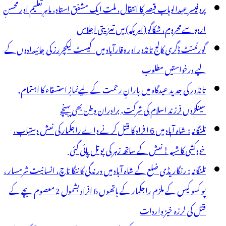
پروفیسر عبدالوہاب قیصر کا انتقال، ملت ایک مشفق استاد، ماہرِتعلیم اور محسنِ
اردو سے محروم، شکاگو (امریکہ) میں تعزیتی اجلاس
گورنمنٹ ڈگری کالج تانڈور اور وقارآباد میں گیسٹ لیکچررز کی جائیدادوں کے
لیے درخواستیں مطلوب
تانڈور کی جدید عیدگاہ میں بارانِ رحمت کے لیےنمازِ استسقاء کا اہتمام,
سینکڑوں فرزند اسلام کی شرکت, برادران وطن بھی پہنچے
تلنگانہ : شاہ آباد میں 6 ا فراد کا قتل کرنے والے راجکمار کی نعش دستیاب،
خودکشی کا شبہ ! نعش کے ساتھ زہر کی بوتل پائی گئی
تلنگانہ : رنگاریڈی ضلع کے شاہ آباد میں درندگی کا ننگا ناچ، انسانیت شرمسار ،
پو کسو کیس کے ملزم راجکمار کے ہاتھوں 6 افراد بشمول 2 معصوم بچے کے
قتل کی لرزہ خیز واردات