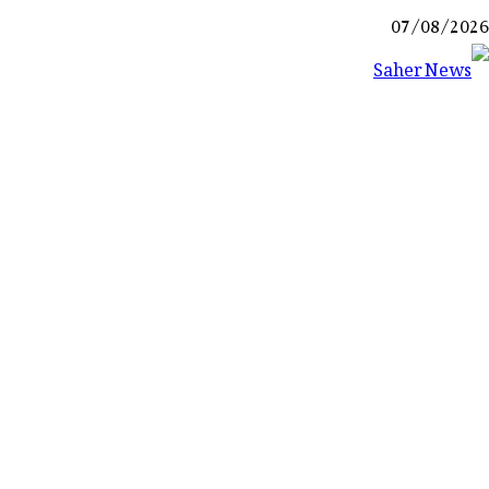
Ski
07/08/2026
t
conten
Saher News
نیوز پورٹل