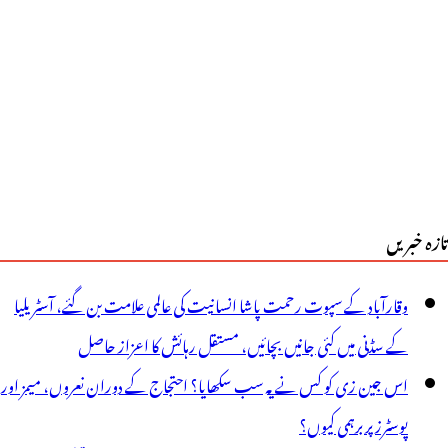
تازہ خبریں
وقارآباد کے سپوت رحمت پاشا انسانیت کی عالمی علامت بن گئے، آسٹریلیا
کے سڈنی میں کئی جانیں بچائیں، مستقل رہائش کا اعزاز حاصل
اس جین زی کو کس نے یہ سب سکھایا؟ احتجاج کے دوران نعروں، میمز اور
پوسٹرز پر برہمی کیوں؟