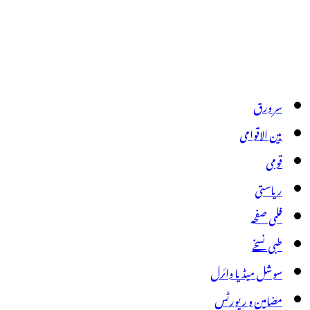
سر ورق
بین الاقوامی
قومی
ریاستی
فلمی صفحہ
طبی نسخے
سوشل میڈیا وائرل
مضامین و رپورٹس