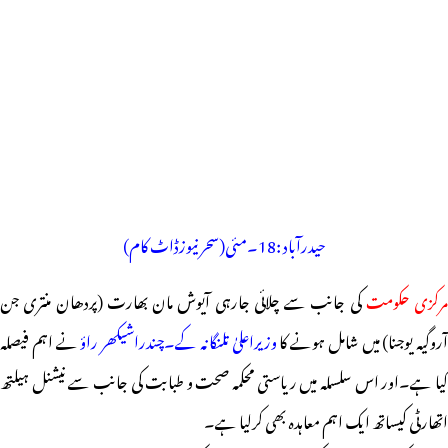
حیدرآباد :18۔مئی(سحر نیوزڈاٹ کام)
مرکزی حکومت
کی جانب سے چلائی جارہی آیوش مان بھارت (پردھان منتری جن
آروگیہ یوجنا) میں شامل ہونے کا
وزیراعلیٰ تلنگانہ کے۔چندراشیکھر راؤ
نے اہم فیصلہ
کیا ہے۔اور اس سلسلہ میں ریاستی محکمہ صحت و طبابت کی جانب سے نیشنل ہیلتھ
اتھارٹی کیساتھ ایک اہم معاہدہ بھی کرلیا ہے۔