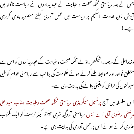
جس کے بعد ریاستی محکمہ صحت و طبابت کے عہدیداروں نے ریاست تلگانہ میں
آیوش مان بھارت اسکیم پر ریاست میں عمل آوری کیلئے منصوبہ بندی کررہی
ہے۔!
وزیراعلیٰ کے۔چندراشیکھر راؤ نے محکمہ صحت و طبابت کے عہدیداروں کو اس سے
متعلق قواعد اور ضوابط طئے کرتے ہوئے حکومت کی جانب سے ریاستی عوام کو طبی
سہولتوں کی فراہمی کو یقینی بنانے کی ہدایت دی ہے۔
اس سلسلہ میں آج
پرنسپل سیکریٹری ریاستی محکمہ صحت وطبابت جناب سید علی
رتضیٰ رضوی آئی اے ایس
ریاستی آروگیہ شری ہیلتھ کیئر ٹرسٹ کو ایک مکتوب
جاری کرتے ہوئے اس پر عمل آوری کی ہدایت دی ہے۔