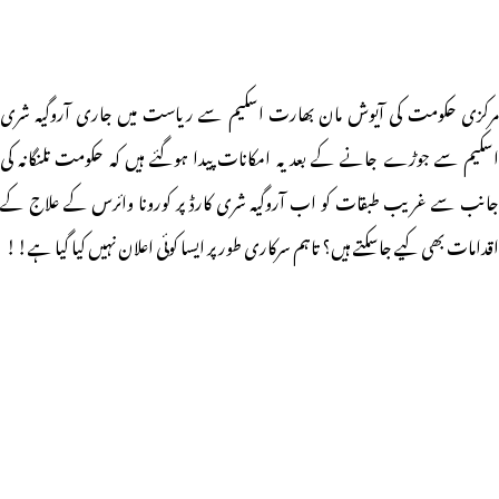
مرکزی حکومت کی آیوش مان بھارت اسکیم سے ریاست میں جاری آروگیہ شری
اسکیم سے جوڑے جانے کے بعد یہ امکانات پیدا ہوگئے ہیں کہ حکومت تلنگانہ کی
جانب سے غریب طبقات کو اب آروگیہ شری کارڈ پر کورونا وائرس کے علاج کے
اقدامات بھی کیے جاسکتے ہیں؟ تاہم سرکاری طور پر ایسا کوئی اعلان نہیں کیا گیا ہے!!