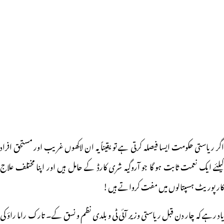
اگر ریاستی حکومت ایسا فیصلہ کرتی ہے تو یقیناً یہ ان لاکھوں غریب اور مستحق افراد
کیلئے ایک نعمت ثابت ہو گا جو آروگیہ شری کارڈ کے حامل ہیں اور اپنا مختلف علاج
کارپوریٹ ہسپتالوں میں مفت کرواتے ہیں!
یاد رہے کہ چار دن قبل ریاستی وزیر آئی ٹی و بلدی نظم و نسق کے۔ تارک راما راؤ کی