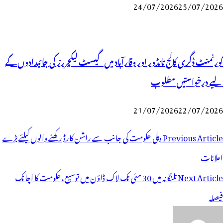
24/07/2026
25/07/2026
گورنمنٹ ڈگری کالج تانڈور اور وقارآباد میں گیسٹ لیکچررز کی جائیدادوں کے
لیے درخواستیں مطلوب
21/07/2026
22/07/2026
وسٹوں
Previous Article
دہلی حکومت کی جانب سے راشن کارڈ رکھنے والوں کیلئے بڑے
ی
اعلانات
یویگیشن
Next Article
تلنگانہ میں 30 مئی تک لاک ڈاؤن میں توسیع،حکومت کا اچانک
فیصلہ