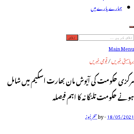
ہمارے بارے میں
لاش
ریں
Main Menu
رائے:
ریاستی خبریں
/
قومی خبریں
مرکزی حکومت کی آیوش مان بھارت اسکیم میں شامل
ہونے حکومت تلنگانہ کا اہم فیصلہ
18/05/2021
-
by
سحر نیوز