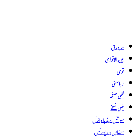
سر ورق
بین الاقوامی
قومی
ریاستی
فلمی صفحہ
طبی نسخے
سوشل میڈیا وائرل
مضامین و رپورٹس