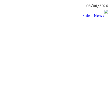
Ski
08/08/2026
t
conten
Saher News
نیوز پورٹل