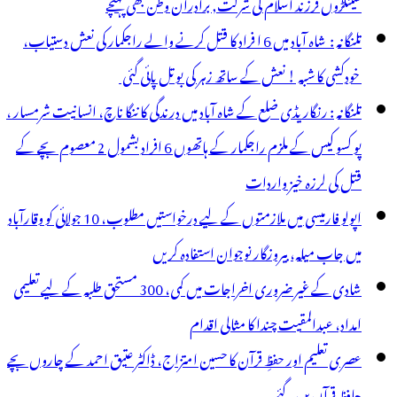
سینکڑوں فرزند اسلام کی شرکت, برادران وطن بھی پہنچے
نتباہ
تلنگانہ : شاہ آباد میں 6 ا فراد کا قتل کرنے والے راجکمار کی نعش دستیاب،
خودکشی کا شبہ ! نعش کے ساتھ زہر کی بوتل پائی گئی
تلنگانہ : رنگاریڈی ضلع کے شاہ آباد میں درندگی کا ننگا ناچ، انسانیت شرمسار ،
پو کسو کیس کے ملزم راجکمار کے ہاتھوں 6 افراد بشمول 2 معصوم بچے کے
قتل کی لرزہ خیز واردات
اپولو فارمیسی میں ملازمتوں کے لیے درخواستیں مطلوب، 10 جولائی کو وقارآباد
میں جاب میلہ، بیروزگار نوجوان استفادہ کریں
شادی کے غیر ضروری اخراجات میں کمی، 300 مستحق طلبہ کے لیے تعلیمی
امداد، عبدالمقیت چندا کا مثالی اقدام
عصری تعلیم اور حفظِ قرآن کا حسین امتزاج، ڈاکٹر عتیق احمد کے چاروں بچے
حافظِ قرآن بن گئے