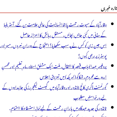
تازہ خبریں
انونی
ارروائی
وقارآباد کے سپوت رحمت پاشا انسانیت کی عالمی علامت بن گئے، آسٹریلیا
کے سڈنی میں کئی جانیں بچائیں، مستقل رہائش کا اعزاز حاصل
ی
اس جین زی کو کس نے یہ سب سکھایا؟ احتجاج کے دوران نعروں، میمز اور
یس
پوسٹرز پر برہمی کیوں؟
ی
پروفیسر عبدالوہاب قیصر کا انتقال، ملت ایک مشفق استاد، ماہرِتعلیم اور محسنِ
انڈور
اردو سے محروم، شکاگو (امریکہ) میں تعزیتی اجلاس
یکھر
گورنمنٹ ڈگری کالج تانڈور اور وقارآباد میں گیسٹ لیکچررز کی جائیدادوں کے
وڑ
لیے درخواستیں مطلوب
ا
تانڈور کی جدید عیدگاہ میں بارانِ رحمت کے لیےنمازِ استسقاء کا اہتمام,
خت