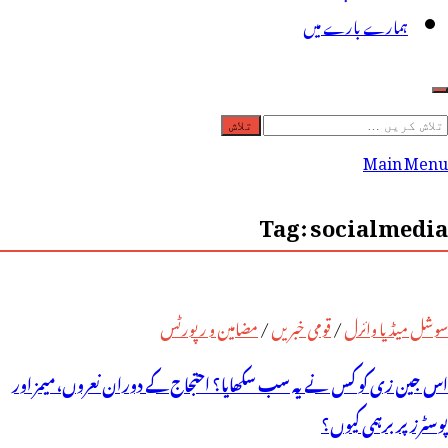
ہمارے بارے میں
لاش
ریں
Main Menu
رائے:
Tag:
socialmedia
سوشل میڈیا وائرل
/
قومی خبریں
/
مضامین و رپورٹس
اس جین زی کو کس نے یہ سب سکھایا؟ احتجاج کے دوران نعروں، میمز اور
پوسٹرز پر برہمی کیوں؟