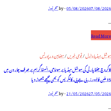
07/08/2026
05/08/2026
-
by
سحر نیوز
…
س
Read More
ین
ی
سوشل میڈیا وائرل
/
قومی خبریں
/
مضامین و رپورٹس
و
کاکروچ جنتا پارٹی کی سوشل میڈیا پر سونامی، انسٹا گرام پر صرف چار دن میں
س
15 ملین فالوورز ، بی جے پی، کانگریس کو بھی پیچھے چھوڑ دیا
ے
27/05/2026
21/05/2026
-
by
سحر نیوز
ہ
ب
…