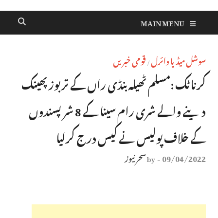
MAIN MENU
سوشل میڈیا وائرل
قومی خبریں
/
کرناٹک :مسلم ٹھیلہ بنڈی راں کے تربوز پھینک
دینے والے شری رام سینا کے 8 شرپسندوں
کے خلاف پولیس نے کیس درج کرلیا
09/04/2022
سحر نیوز
by
-