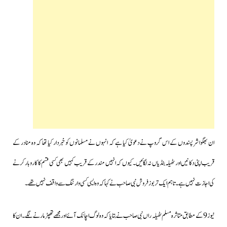
ان بھگوا شرپسندوں کے اس گروپ نے دعویٰ کیا ہے کہ انہوں نے مسلمانوں کو خبردار کیا تھا کہ وہ منادر کے
قریب اپنی دکانیں اور ٹھیلہ بنڈیاں نہ لگائیں۔کیوں کہ انہیں مندر کے قریب کہیں بھی کسی قسم کا کاروبار کرنے
کی اجازت نہیں ہے۔تاہم ایک تربوز فروش نبی صاحب نے کہا کہ وہ ایسی کسی وارننگ سے واقف نہیں تھے۔
نیوز 9 کے مطابق متاثرہ مسلم ٹھیلہ راں نبی صاحب نے بتایا کہ وہ لوگ اچانک آئے اور مجھے تھپڑ مارنے لگے۔ان کا