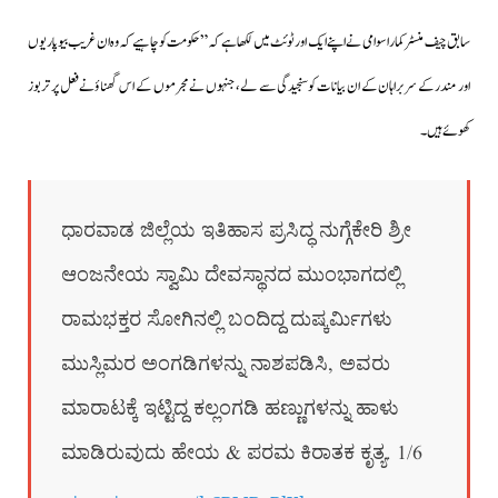
سابق چیف منسٹر کمارا سوامی نے اپنے ایک اور ٹوئٹ میں لکھا ہے کہ”حکومت کو چاہیے کہ وہ ان غریب بیوپاریوں
اور مندرکے سربراہان کے ان بیانات کو سنجیدگی سے لے،جنہوں نے مجرموں کے اس گھناؤنے فعل پر تربوز
کھوئے ہیں۔
ಧಾರವಾಡ ಜಿಲ್ಲೆಯ ಇತಿಹಾಸ ಪ್ರಸಿದ್ಧ ನುಗ್ಗೆಕೇರಿ ಶ್ರೀ
ಆಂಜನೇಯ ಸ್ವಾಮಿ ದೇವಸ್ಥಾನದ ಮುಂಭಾಗದಲ್ಲಿ
ರಾಮಭಕ್ತರ ಸೋಗಿನಲ್ಲಿ ಬಂದಿದ್ದ ದುಷ್ಕರ್ಮಿಗಳು
ಮು‌ಸ್ಲಿಮರ ಅಂಗಡಿಗಳನ್ನು ನಾಶಪಡಿಸಿ, ಅವರು
ಮಾರಾಟಕ್ಕೆ ಇಟ್ಟಿದ್ದ ಕಲ್ಲಂಗಡಿ ಹಣ್ಣುಗಳನ್ನು ಹಾಳು
ಮಾಡಿರುವುದು ಹೇಯ & ಪರಮ ಕಿರಾತಕ ಕೃತ್ಯ. 1/6