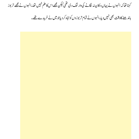
کہنا تھا کہ انہوں نے یہاں دکان نہ لگانے کی وارننگ دی تھی لیکن مجھے اس کا علم نہیں تھا۔انہوں نے مجھے تربوز
باندھنے کا وقت بھی نہیں دیا۔انہوں نے تمام تربوزوں کو تباہ کردیا جو میں نے خریدے تھے۔