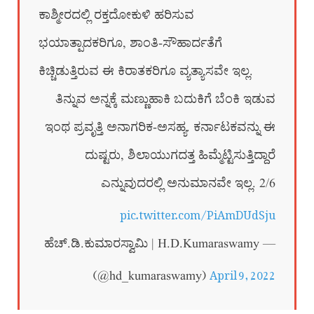
ಕಾಶ್ಮೀರದಲ್ಲಿ ರಕ್ತದೋಕುಳಿ ಹರಿಸುವ
ಭಯಾತ್ಪಾದಕರಿಗೂ, ಶಾಂತಿ-ಸೌಹಾರ್ದತೆಗೆ
ಕಿಚ್ಚಿಡುತ್ತಿರುವ ಈ ಕಿರಾತಕರಿಗೂ ವ್ಯತ್ಯಾಸವೇ ಇಲ್ಲ.
ತಿನ್ನುವ ಅನ್ನಕ್ಕೆ ಮಣ್ಣುಹಾಕಿ ಬದುಕಿಗೆ ಬೆಂಕಿ ಇಡುವ
ಇಂಥ ಪ್ರವೃತ್ತಿ ಅನಾಗರಿಕ-ಅಸಹ್ಯ. ಕರ್ನಾಟಕವನ್ನು ಈ
ದುಷ್ಟರು, ಶಿಲಾಯುಗದತ್ತ ಹಿಮ್ಮೆಟ್ಟಿಸುತ್ತಿದ್ದಾರೆ
ಎನ್ನುವುದರಲ್ಲಿ ಅನುಮಾನವೇ ಇಲ್ಲ. 2/6
pic.twitter.com/PiAmDUdSju
— ಹೆಚ್.ಡಿ.ಕುಮಾರಸ್ವಾಮಿ | H.D.Kumaraswamy
April 9, 2022
(@hd_kumaraswamy)