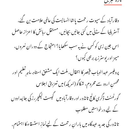
وقارآباد کے سپوت رحمت پاشا انسانیت کی عالمی علامت بن گئے،
آسٹریلیا کے سڈنی میں کئی جانیں بچائیں، مستقل رہائش کا اعزاز حاصل
اس جین زی کو کس نے یہ سب سکھایا؟ احتجاج کے دوران نعروں،
میمز اور پوسٹرز پر برہمی کیوں؟
پروفیسر عبدالوہاب قیصر کا انتقال، ملت ایک مشفق استاد، ماہرِتعلیم اور
محسنِ اردو سے محروم، شکاگو (امریکہ) میں تعزیتی اجلاس
گورنمنٹ ڈگری کالج تانڈور اور وقارآباد میں گیسٹ لیکچررز کی جائیدادوں
کے لیے درخواستیں مطلوب
تانڈور کی جدید عیدگاہ میں بارانِ رحمت کے لیےنمازِ استسقاء کا اہتمام,