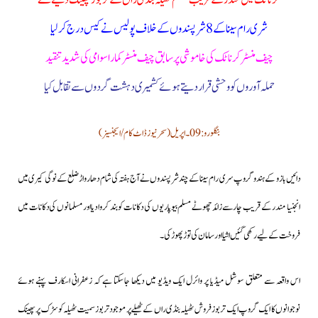
کرناٹک میں مندر کے قریب مسلم ٹھیلہ بنڈی راں کے تربوز پھینک دئیے گئے
شری رام سینا کے 8 شرپسندوں کے خلاف پولیس نے کیس درج کرلیا
چیف منسٹر کرناٹک کی خاموشی پر سابق چیف منسٹر کمارا سوامی کی شدید تنقید
حملہ آوروں کو وحشی قرار دیتے ہوئے کشمیری دہشت گردوں سے تقابل کیا
بنگلورو: 09۔اپریل(سحرنیوزڈاٹ کام/ایجنسیز)
دائیں بازو کے ہندو گروپ سری رام سینا کے چند شرپسندوں نے آج ہفتہ کی شام دھارواڑ ضلع کے نوگی کیری میں
انجنیا مندر کے قریب چارسے زائد چھوٹے مسلم بیوپاریوں کی دکانات کو بند کروا دیا اور مسلمانوں کی دکانات میں
فروخت کے لیے رکھی گئیں اشیا اورسامان کی توڑ پھوڑ کی۔
اس واقعہ سے متعلق سوشل میڈیا پر وائرل ایک ویڈیو میں دیکھا جاسکتا ہے کہ زعفرانی اسکارف پہنے ہوئے
نوجوانوں کا ایک گروپ ایک تربوز فروش ٹھیلہ بنڈی راں کے ٹھیلے پر موجود تربوزسمیت ٹھیلہ کو سڑک پر پھینک