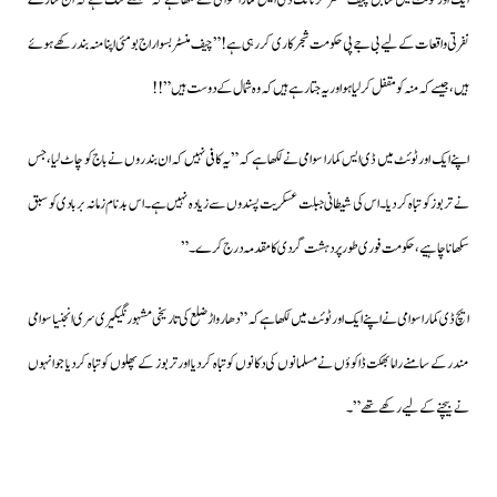
ایک اور ٹوئٹ میں سابق چیف منسٹر کرناٹک ڈی ایس کمارا سوامی نے لکھا ہے کہ”مجھے شک ہے کہ ان سارے
نفرتی واقعات کے لیے بی جے پی حکومت شجر کاری کررہی ہے!”چیف منسٹر بسواراج بومئی اپنا منہ بند رکھے ہوئے
ہیں،جیسے کہ منہ کو مقفل کرلیا ہو اور یہ جتارہے ہیں کہ وہ شمال کے دوست ہیں”!!
اپنے ایک اور ٹوئٹ میں ڈی ایس کمارا سوامی نے لکھا ہے کہ”
یہ کافی نہیں کہ ان بندروں نے باج کو چاٹ لیا،جس
نے تربوز کو تباہ کر دیا۔اس کی شیطانی جبلت عسکریت پسندوں سے زیادہ نہیں ہے۔اس بدنام زمانہ بربادی کو سبق
سکھانا چاہیے،
حکومت فوری طور پر دہشت گردی کا مقدمہ درج کرے۔”
ایچ ڈی کمارا سوامی نے اپنے ایک اور ٹوئٹ میں لکھا ہے کہ”دھارواڑ ضلع کی تاریخی مشہور نگیکیری سری انجنیا سوامی
مندر کے سامنے راما بھکت ڈاکوؤں نے مسلمانوں کی دکانوں کو تباہ کر دیا اور تربوز کے پھلوں کو تباہ کر دیا جو انہوں
نے بیچنے کے لیے رکھے تھے”۔