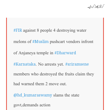
کر توڑ پھوڑ کردی۔
#FIR
against 8 people 4 destroying water
#Muslim
melons of
pushcart vendors infront
#Dharward
of Anjaneya temple in
#Karnataka
#sriramsene
. No arrests yet.
members who destroyed the fruits claim they
had warned them 2 move out.
@hd_kumaraswamy
slams the state
govt,demands action