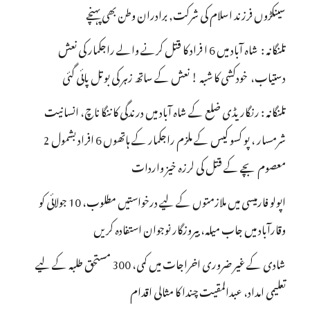
سینکڑوں فرزند اسلام کی شرکت, برادران وطن بھی پہنچے
تلنگانہ : شاہ آباد میں 6 ا فراد کا قتل کرنے والے راجکمار کی نعش
دستیاب، خودکشی کا شبہ ! نعش کے ساتھ زہر کی بوتل پائی گئی
تلنگانہ : رنگاریڈی ضلع کے شاہ آباد میں درندگی کا ننگا ناچ، انسانیت
شرمسار ، پو کسو کیس کے ملزم راجکمار کے ہاتھوں 6 افراد بشمول 2
معصوم بچے کے قتل کی لرزہ خیز واردات
اپولو فارمیسی میں ملازمتوں کے لیے درخواستیں مطلوب، 10 جولائی کو
وقارآباد میں جاب میلہ، بیروزگار نوجوان استفادہ کریں
شادی کے غیر ضروری اخراجات میں کمی، 300 مستحق طلبہ کے لیے
تعلیمی امداد، عبدالمقیت چندا کا مثالی اقدام