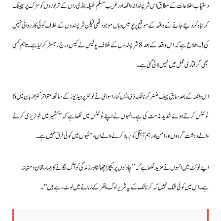
دستیاب اطلاعات کے مطابق اس شرپسندانہ واقعہ اور غریب مسلم ٹھیلہ بنڈی راں کے تربوزوں کو سڑک پر پھینک
کرتباہ کردئیے جانے کے واقعہ کے موقع پر پولیس وہاں موجود تھی لیکن شرپسندوں کے خلاف کوئی کارروائی نہیں
کی!۔اطلاع ہے کہ اس واقعہ کے بعد 8 شرپسندوں کے خلاف پولیس نے کیس درج رجسٹر کرلیا ہے۔تاہم کسی
بھی گرفتاری عمل میں نہیں لائی گئی ہے۔
اس واقعہ کے بعد سابق چیف منسٹر کرناٹک ڈی ایس کمارا سوامی نے ٹوئٹر پر ویڈیوز کے ساتھ متواتر کنڑا زبان میں 6
ٹوئٹس کرتےہوئے شدید مذمت کی ہے۔انہوں نے اپنے ٹوئٹس میں لکھا ہے کہ”کشمیر میں خونریزی کرنے
والے دہشت گردوں اور امن اور ہم آہنگی کو برباد کرنے والے ان وحشیوں میں کوئی فرق نہیں ہے۔
اپنے ٹوئٹ میں انہوں نے مزید لکھا ہے کہ”چاولوں پر کیچڑ اچھالنا اور زندگی کو آگ لگانے کا ایسا رجحان وحشیانہ
ہے۔اس میں کوئی شک نہیں کہ کرناٹک کے یہ شریر لوگ پتھر کے زمانے میں لوٹ رہے ہیں”۔