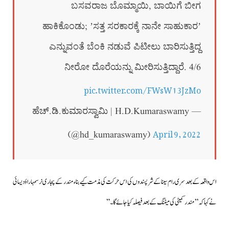
ಬಸವರಾಜ ಬೊಮ್ಮಾಯಿ, ಬಾಯಿಗೆ ಬೀಗ
ಹಾಕಿಕೊಂಡು; ʼಸತ್ತ ಸರಕಾರಕ್ಕೆ ನಾನೇ ಸಾಹುಕಾರʼ
ಎನ್ನುವಂತೆ ಬೆಂಕಿ ನಡುವೆ ಪಿಟೀಲು ಬಾರಿಸುತ್ತಿದ್ದ
ನೀರೋ ದೊರೆಯನ್ನು ಮೀರಿಸುತ್ತಿದ್ದಾರೆ. 4/6
pic.twitter.com/FWsW13JzMo
— ಹೆಚ್.ಡಿ.ಕುಮಾರಸ್ವಾಮಿ | H.D.Kumaraswamy
April 9, 2022
(@hd_kumaraswamy)
اس واقعہ کے بعد سری رام سینا کے شرپسندوں کی اس حرکت کی مذمت کیے بناء مندر کے پجاری نرسمہاراؤ دیسائی
نے کہاکہ”مندر کمیٹی کی میٹنگ کے بعد فیصلہ کیا جائے گا۔”