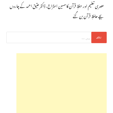
عصری تعلیم اور حفظِ قرآن کا حسین امتزاج، ڈاکٹر عتیق احمد کے چاروں
بچے حافظِ قرآن بن گئے