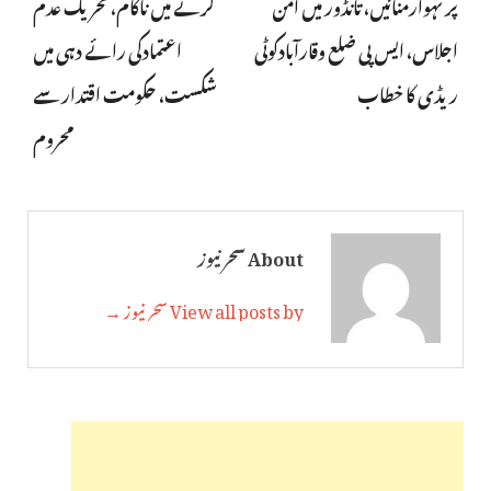
پر تہوارمنائیں، تانڈور میں امن
کرنے میں ناکام،تحریک عدم
اجلاس، ایس پی ضلع وقارآبادکوٹی
اعتمادکی رائے دہی میں
ریڈی کا خطاب
شکست، حکومت اقتدار سے
محروم
About سحر نیوز
View all posts by سحر نیوز →