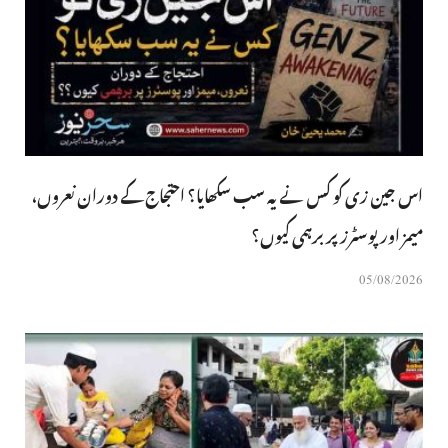
اس جین زی کو کس نے یہ سب سکھایا؟ احتجاج کے دوران نعروں،
میمز اور پوسٹرز پر برہمی کیوں؟
05/08/2026