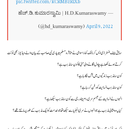
pic.twitter.com/kCRMBzRlXb
— ಹೆಚ್.ಡಿ.ಕುಮಾರಸ್ವಾಮಿ | H.D.Kumaraswamy
April 9, 2022
(@hd_kumaraswamy)
سابق چیف منسٹر ڈی ایس کرناٹک کماراسوامی نے متاثرہ مسلم بیوپاری نبی صاحب کےبیان والے ویڈیوز بھی ٹوئٹ
کرتے ہوئے لکھاہے چاول اگانے والی مٹی کا کون سا مذہب ہے؟
کون سا مذہب زندگیوں میں آگ لگا رہا ہے؟
کون سا مذہب انسانیت کو دفن کررہا ہے؟
انہوں نے انسانیت کے مجسم سری رام چندر جی سے کون سا مذہب سیکھا ہے؟
کیا یہ وہ مثالی مذہب ہے جو انہوں نے سری انجنیا سے سیکھا تھا جو خدمت کو ایک مذہب کے طور پر مانتے تھے؟