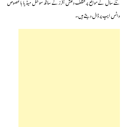
نئے سال کے مواقع پرمختلف دلکش آفرز کے ساتھ سوشل میڈیا بالخصوص
واٹس ایپ پر ڈال دیتے ہیں۔