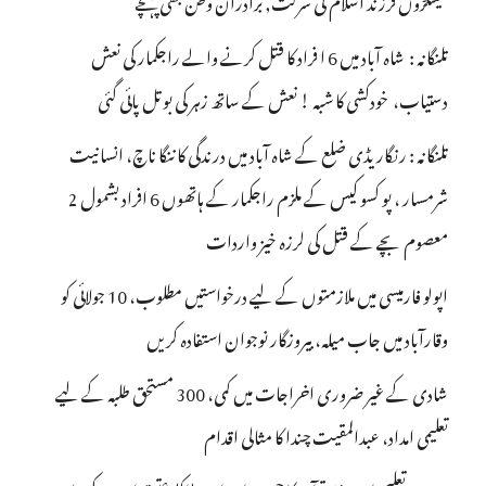
تلنگانہ : شاہ آباد میں 6 ا فراد کا قتل کرنے والے راجکمار کی نعش
دستیاب، خودکشی کا شبہ ! نعش کے ساتھ زہر کی بوتل پائی گئی
تلنگانہ : رنگاریڈی ضلع کے شاہ آباد میں درندگی کا ننگا ناچ، انسانیت
شرمسار ، پو کسو کیس کے ملزم راجکمار کے ہاتھوں 6 افراد بشمول 2
معصوم بچے کے قتل کی لرزہ خیز واردات
اپولو فارمیسی میں ملازمتوں کے لیے درخواستیں مطلوب، 10 جولائی کو
وقارآباد میں جاب میلہ، بیروزگار نوجوان استفادہ کریں
شادی کے غیر ضروری اخراجات میں کمی، 300 مستحق طلبہ کے لیے
تعلیمی امداد، عبدالمقیت چندا کا مثالی اقدام