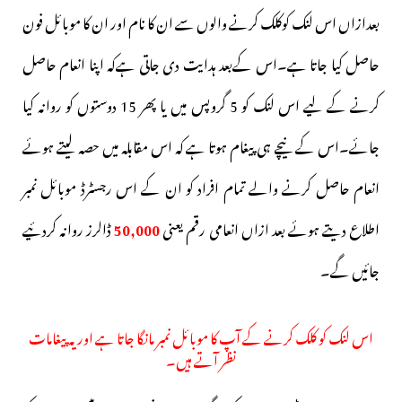
بعدازاں اس لنک کوکلک کرنے والوں سے ان کا نام اور ان کا موبائل فون
حاصل کیا جاتا ہے۔اس کےبعد ہدایت دی جاتی ہےکہ اپنا انعام حاصل
کرنے کے لیے اس لنک کو 5 گروپس میں یا پھر 15 دوستوں کو روانہ کیا
جائے۔اس کے نیچے ہی پیغام ہوتا ہے کہ اس مقابلہ میں حصہ لیتے ہوئے
انعام حاصل کرنے والے تمام افراد کو ان کے اس رجسٹرڈ موبائل نمبر
اطلاع دیتے ہوئے بعد ازاں انعامی رقم یعنی
50,000
ڈالرز روانہ کردئیے
جائیں گے۔
اس لنک کو کلک کرنے کے آپ کا موبائل نمبر مانگا جاتا ہے اور یہ پیغامات
نظر آتے ہیں۔