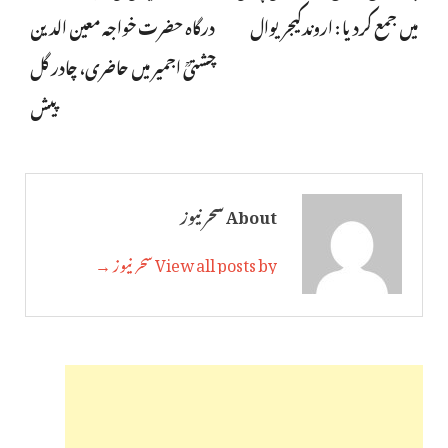
میں جمع کردیا : اروندکیجریوال
درگاہ حضرت خواجہ معین الدین
چشتیؒ اجمیر میں حاضری، چادر گل
پیش
About سحر نیوز
View all posts by سحر نیوز →