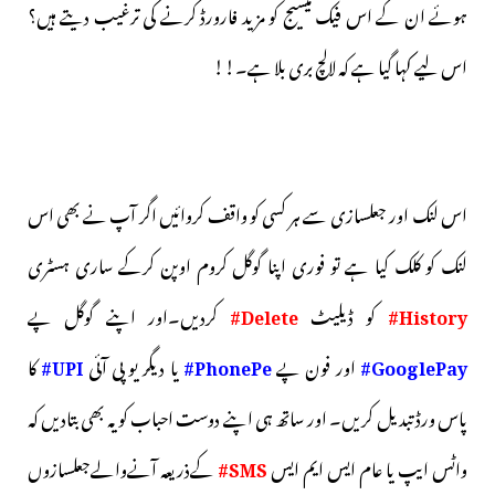
ہوئے ان کے اس فیک میسیج کو مزید فارورڈ کرنے کی ترغیب دیتے ہیں؟
اس لیے کہا گیا ہے کہ لالچ بری بلا ہے۔!!
اس لنک اور جعلسازی سے ہر کسی کو واقف کروائیں اگر آپ نے بھی اس
لنک کو کلک کیا ہے تو فوری اپنا گوگل کروم اوپن کرکے ساری ہسٹری
History#
کو ڈیلیٹ
Delete#
کردیں۔اور اپنے گوگل پے
GooglePay#
اور فون پے
PhonePe#
یا دیگر یو پی آئی
UPI#
کا
پاس ورڈ تبدیل کریں۔ اور ساتھ ہی اپنے دوست احباب کو یہ بھی بتادیں کہ
واٹس ایپ یا عام ایس ایم ایس
SMS#
کےذریعہ آنےوالےجعلسازوں