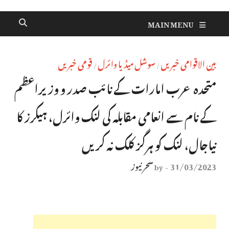
MAIN MENU
بین الاقوامی خبریں
سوشل میڈیا وائرل
قومی خبریں
/
/
متحدہ عرب امارات کے نائب صدر و وزیراعظم
کے نام سے انعامی مقابلہ کی لنک وائرل، ہیکرز کا
نیاجال، لنک کو ہرگز کلک نہ کریں
31/03/2023
سحر نیوز
by
-