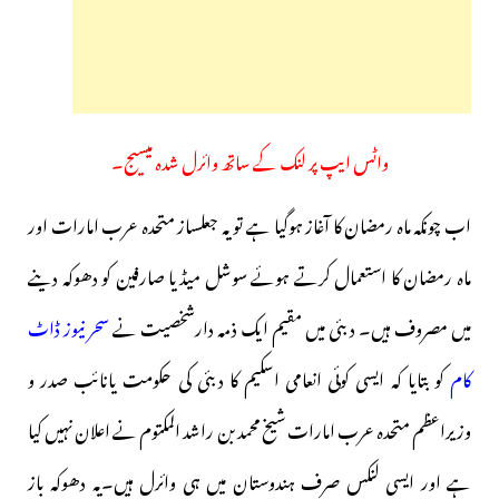
واٹس ایپ پر لنک کے ساتھ وائرل شدہ میسیج۔
اب چونکہ ماہ رمضان کا آغاز ہوگیا ہے تو یہ جعلساز متحدہ عرب امارات اور
ماہ رمضان کا استعمال کرتے ہوئے سوشل میڈیا صارفین کو دھوکہ دینے
میں مصروف ہیں۔ دبئی میں مقیم ایک ذمہ دارشخصیت نے
سحر نیوز ڈاٹ
کام
کو بتایا کہ ایسی کوئی انعامی اسکیم کا دبئی کی حکومت یانائب صدر و
وزیراعظم متحدہ عرب امارات شیخ محمد بن راشد المکتوم نے اعلان نہیں کیا
ہے اور ایسی لنکس صرف ہندوستان میں ہی وائرل ہیں۔یہ دھوکہ باز