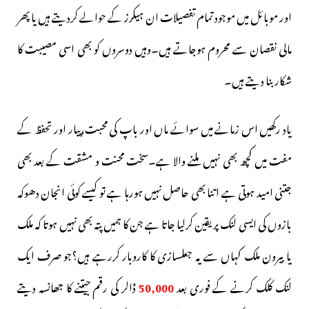
اور موبائل میں موجود تمام تفصیلات ان ہیکرز کے حوالے کردیتے ہیں یا پھر
مالی نقصان سے محروم ہوجاتے ہیں۔وہیں دوسروں کو بھی اسی مصیبت کا
شکار بنا دیتے ہیں۔
یاد رکھیں اس زمانے میں سوائے ماں اور باپ کی محبت،پیار اور تحفظ کے
مفت میں کچھ بھی نہیں ملنے والا ہے۔سخت محنت و مشقت کے بعد بھی
جتنی امید ہوتی ہے اتنا بھی حاصل نہیں ہورہا ہے تو کیسے کوئی انجان دھوکہ
بازوں کی ایسی لنک پر یقین کرلیا جاتا ہے جن کا ہمیں پتہ بھی نہیں ہوتا کہ ملک
یا بیرون ملک کہاں سے یہ جعلسازی کا کاروبار کررہے ہیں؟جو صرف ایک
لنک کلک کرنے کے فوری بعد
50,000
ڈالر کی رقم جیتنے کا جھانسہ دیتے