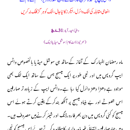
واٹس ایپ پر متحدہ عرب امارات کے نائب صدر و وزیراعظم کے نام سے
انعامی مقابلہ کی لنک وائرل، ہیکرز کا نیا جال، لنک کو ہرگز کلک نہ کریں
دبئی/حیدرآباد :
31 ۔ مارچ
(سحرنیوزڈاٹ کام/سوشل میڈیا ڈیسک)
ماہ رمضان المبارک کے آغاز کےساتھ ہی سوشل میڈیا بالخصوص واٹس
ایپ گروپس میں اور نجی طور پر ایک میسیج جس کے ساتھ ایک لنک بھی
موجود ہے دھڑا دھڑ وائرل کیا رہا ہے۔واٹس ایپ کے زیادہ تر صارفین
اس جھوٹے اور بے بنیاد میسیج پر آنکھ بندکرکے یقین کرتے ہوئے اس
میسیج کو کئی گروپس میں دن بھر فارورڈنگ اور شیئر کرنےمیں مصروف ہیں۔
وہیں چندصارفین انتہائی غیر ذمہ داری کامظاہرہ کرتےہوئے اس میسیج کو نجی