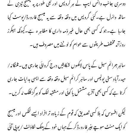
دوسری جانب واٹس ایپ کے ہر گروپس اورنجی طورپر یہ میسیج تیزی کے
ساتھ وائرل ہے۔کئی گروپس میں وقفہ وقفہ سے یہ میسیج فارورڈ/پوسٹ کیا
جارہا ہے۔جو کہ کسی بھی حال غیر ذمہ داری کا مظاہر ہ ہے۔کیونکہ ہیکرز
روزآنہ مختلف طریقوں سے عوام کو لوٹنے میں مصروف ہیں۔
سائبر جرائم سیل کے پاس لاکھوں شکایتیں درج کروائی جارہی ہیں۔تلنگانہ/
حیدرآباد سٹی پولیس اور سائبر کرائم سیل وقفہ وقفہ سے ایسی ہدایات جاری
کرتا ہے کہ کسی بھی آفر پر مشتمل یا کوئی اور مشتبہ لنک کو ہرگز کلک نہ کریں۔
لیکن افسوس کہ بلا کسی تصدیق کہ قوم کے زیادہ تر افراد ایسے لنکس اور میسیج
کو ایک منٹ سوچے بغیر فارورڈ کرکےجہاں خود کے بینک اکاؤنٹ / یو پی آئی