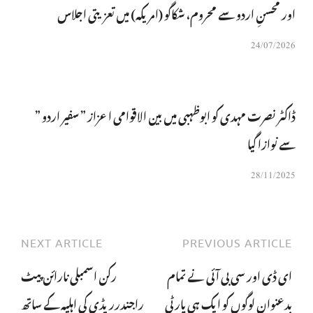
اور محسنِ اردو سے محروم، شکاگو (امریکہ) میں تعزیتی اجلاس
24/07/2026
ڈاکٹر نصرت مہدی کو ابوظہبی میں بین الاقوامی اعزاز ” سفیر اردو ”
سے نوازا گیا
28/11/2025
NEXT ARTICLE
PREVIOUS ARTICLE
ای ڈی اور سی بی آئی نے تمام
رکن اسمبلی نارائن پیٹ
بدعنوان لوگوں کو ایک ہی پارٹی
راجندرریڈی کی اہلیہ کے ساتھ