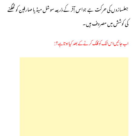
جعلسازوں کی حرکت ہے جواس آٖفر کے ذریعہ سوشل میڈیا صارفین کو ٹھگنے
کی کوشش میں مصروف ہیں۔
اب جانیں اس لنک کو کلک کرنے کے بعد کیا ہوتا ہے؟ :