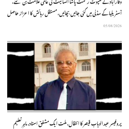
وقارآباد کے سپوت رحمت پاشا انسانیت کی عالمی علامت بن گئے،
آسٹریلیا کے سڈنی میں کئی جانیں بچائیں، مستقل رہائش کا اعزاز حاصل
05/08/2026
پروفیسر عبدالوہاب قیصر کا انتقال، ملت ایک مشفق استاد، ماہرِتعلیم