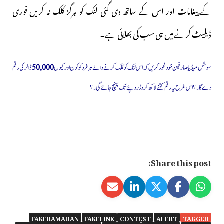
کے پیغامات اور اس کے ساتھ دی گئی لنک کو ہرگز کلک نہ کریں فوری
ڈیلیٹ کرنے میں ہی سب کی بھلائی ہے۔
سوشل میڈیاصارفین خود غور کریں کہ اس لنک کو کلک کرنےوالے ہر فرد کوکون اور کیوں
50,000
ڈالر کی رقم
دے گا۔؟اس طرح یہ رقم کتنے لاکھ کروڑ روپئے تک پہنچ جائے گی۔؟
Share this post:
FAKERAMADAN
FAKELINK
CONTEST
ALERT
TAGGED