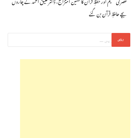
عصری تعلیم اور حفظِ قرآن کا حسین امتزاج، ڈاکٹر عتیق احمد کے چاروں
بچے حافظِ قرآن بن گئے