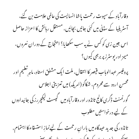
وقارآباد کے سپوت رحمت پاشا انسانیت کی عالمی علامت بن گئے،
آسٹریلیا کے سڈنی میں کئی جانیں بچائیں، مستقل رہائش کا اعزاز حاصل
اس جین زی کو کس نے یہ سب سکھایا؟ احتجاج کے دوران نعروں،
میمز اور پوسٹرز پر برہمی کیوں؟
پروفیسر عبدالوہاب قیصر کا انتقال، ملت ایک مشفق استاد، ماہرِتعلیم اور
محسنِ اردو سے محروم، شکاگو (امریکہ) میں تعزیتی اجلاس
گورنمنٹ ڈگری کالج تانڈور اور وقارآباد میں گیسٹ لیکچررز کی جائیدادوں
کے لیے درخواستیں مطلوب
تانڈور کی جدید عیدگاہ میں بارانِ رحمت کے لیےنمازِ استسقاء کا اہتمام,
سینکڑوں فرزند اسلام کی شرکت, برادران وطن بھی پہنچے