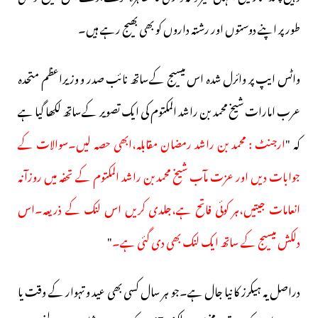
طور پر اپنے دوستوں اور رشتہ داروں کو بھی بھیج رہے ہیں۔
واٹس ایپ پر وائرل شدہ اس میسیج کےساتھ نائب صدر و وزیراعظم متحدہ
عرب امارات شیخ محمد بن راشد المکتوم کی ایک تصویر کےساتھ لکھا گیا ہے
کہ "
ارجنٹ : محمد بن راشد رمضان مقابلہ،ابھی حصہ لیں۔سوالات کے
جوابات دیں اور عزت مآب شیخ محمد بن راشد المکتوم کے تحفہ میں روزآنہ
انعامات جیتیں،ہر کوئی فاتح ہے،جلدی کریں اس لنک کے ذریعہ۔اس
دلکش میسیج کے ساتھ ایک لنک بھی دی گئی ہے۔
"
دراصل یہ ہیکرز کا نیا جال ہے۔جو ہر سال کسی بھی عید و تہوار کے وقت یا