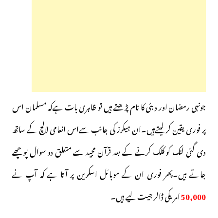
جونہی رمضان اور دبئی کا نام پڑھتے ہیں تو ظاہری بات ہےکہ مسلمان اس
پر فوری یقین کرلیتےہیں۔ان ہیکرز کی جانب سےاس انعامی لالچ کے ساتھ
دی گئی لنک کو کلک کرنے کے بعد قرآن مجید سے متعلق دو سوال پوچھے
جاتے ہیں۔پھر فوری ان کے موبائل اسکرین پر آتا ہے کہ آپ نے
50,000
امریکی ڈالر جیت لیے ہیں۔