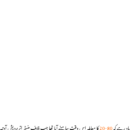
اد رہے کہ
80-20
کا معاملہ اس وقت سامنے آیا تھا جب چیف منسٹر اترپردیش آدتیہ