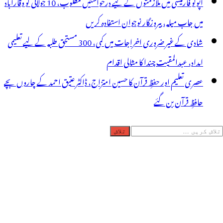
اپولو فارمیسی میں ملازمتوں کے لیے درخواستیں مطلوب، 10 جولائی کو وقارآباد
میں جاب میلہ، بیروزگار نوجوان استفادہ کریں
شادی کے غیر ضروری اخراجات میں کمی، 300 مستحق طلبہ کے لیے تعلیمی
امداد، عبدالمقیت چندا کا مثالی اقدام
عصری تعلیم اور حفظِ قرآن کا حسین امتزاج، ڈاکٹر عتیق احمد کے چاروں بچے
حافظِ قرآن بن گئے
لاش
ریں
رائے: