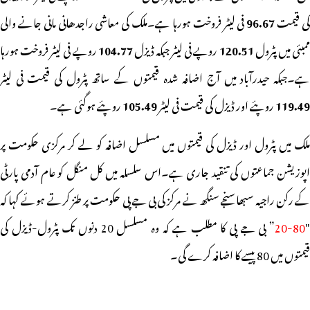
ی قیمت
96.67
فی لیٹر فروخت ہورہا ہے۔ملک کی معاشی راجدھانی مانی جانے والی
مبئی میں پٹرول
120.51
روپے فی لیٹر جبکہ ڈیزل
104.77
روپے فی لیٹر فروخت ہورہا
ہے۔جبکہ حیدرآباد میں آج اضافہ شدہ قیمتوں کے ساتھ پٹرول کی قیمت فی لیٹر
119.49
روپئے اور ڈیزل کی قیمت فی لیٹر
105.49
روپئے ہوگئی ہے۔
ملک میں پٹرول اور ڈیزل کی قیمتوں میں مسلسل اضافہ کو لے کر مرکزی حکومت پر
اپوزیشن جماعتوں کی تنقید جاری ہے۔اس سلسلہ میں کل منگل کو عام آدمی پارٹی
کے رکن راجیہ سبھا سنجے سنگھ نے مرکز کی بی جے پی حکومت پر طنز کرتے ہوئے کہا کہ
80-20
” بی جے پی کا مطلب ہے کہ وہ مسلسل 20 دنوں تک پٹرول-ڈیزل کی
قیمتوں میں 80 پیسے کا اضافہ کرے گی۔