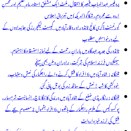
پروفیسر عبدالوہاب قیصر کا انتقال، ملت ایک مشفق استاد، ماہرِتعلیم اور محسنِ
اردو سے محروم، شکاگو (امریکہ) میں تعزیتی اجلاس
گورنمنٹ ڈگری کالج تانڈور اور وقارآباد میں گیسٹ لیکچررز کی جائیدادوں کے
لیے درخواستیں مطلوب
تانڈور کی جدید عیدگاہ میں بارانِ رحمت کے لیےنمازِ استسقاء کا اہتمام,
سینکڑوں فرزند اسلام کی شرکت, برادران وطن بھی پہنچے
تلنگانہ : شاہ آباد میں 6 ا فراد کا قتل کرنے والے راجکمار کی نعش دستیاب،
خودکشی کا شبہ ! نعش کے ساتھ زہر کی بوتل پائی گئی
تلنگانہ : رنگاریڈی ضلع کے شاہ آباد میں درندگی کا ننگا ناچ، انسانیت شرمسار ،
پو کسو کیس کے ملزم راجکمار کے ہاتھوں 6 افراد بشمول 2 معصوم بچے کے
قتل کی لرزہ خیز واردات