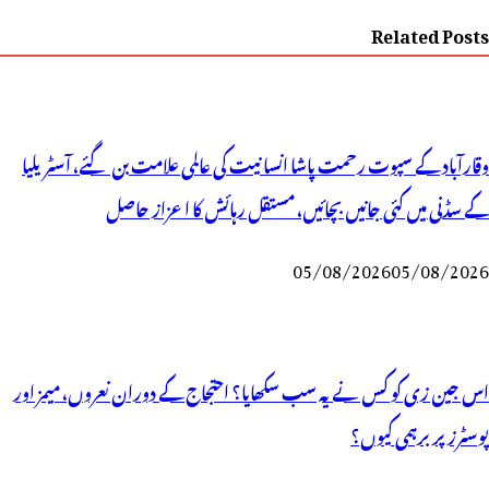
Related Posts
وقارآباد کے سپوت رحمت پاشا انسانیت کی عالمی علامت بن گئے، آسٹریلیا
کے سڈنی میں کئی جانیں بچائیں، مستقل رہائش کا اعزاز حاصل
05/08/2026
05/08/2026
اس جین زی کو کس نے یہ سب سکھایا؟ احتجاج کے دوران نعروں، میمز اور
پوسٹرز پر برہمی کیوں؟