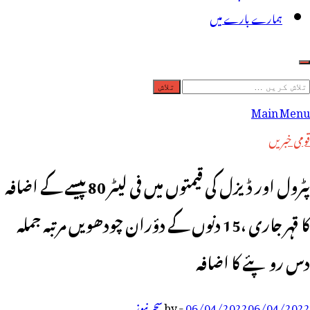
ہمارے بارے میں
لاش
ریں
Main Menu
رائے:
قومی خبریں
پٹرول اور ڈیزل کی قیمتوں میں فی لیٹر 80 پیسے کے اضافہ
کا قہر جاری ،15 دنوں کے دؤران چودھویں مرتبہ جملہ
دس روپئے کا اضافہ
06/04/2022
06/04/2022
-
by
سحر نیوز