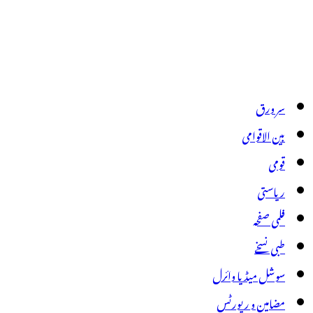
سر ورق
بین الاقوامی
قومی
ریاستی
فلمی صفحہ
طبی نسخے
سوشل میڈیا وائرل
مضامین و رپورٹس