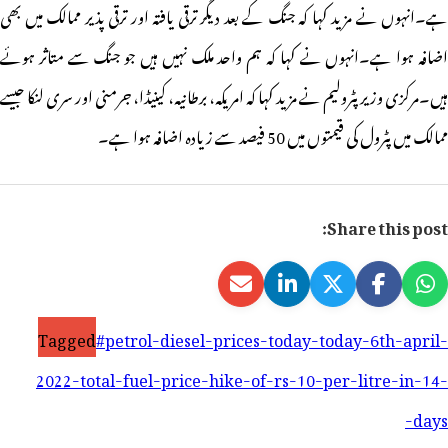
ہے۔انہوں نے مزید کہا کہ جنگ کے بعد دیگر ترقی یافتہ اور ترقی پذیر ممالک میں بھی
اضافہ ہوا ہے۔انہوں نے کہا کہ ہم واحد ملک نہیں ہیں جو جنگ سے متاثر ہوئے
ہیں۔مرکزی وزیر پٹرولیم نے مزید کہا کہ امریکہ، برطانیہ، کینیڈا، جرمنی اور سری لنکا جیسے
ممالک میں پٹرول کی قیمتوں میں 50 فیصد سے زیادہ اضافہ ہوا ہے۔
Share this post:
Tagged
#petrol-diesel-prices-today-today-6th-april-
2022-total-fuel-price-hike-of-rs-10-per-litre-in-14-
days-