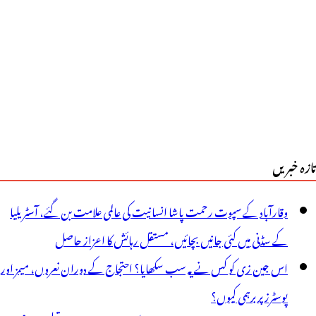
تازہ خبریں
وقارآباد کے سپوت رحمت پاشا انسانیت کی عالمی علامت بن گئے، آسٹریلیا
کے سڈنی میں کئی جانیں بچائیں، مستقل رہائش کا اعزاز حاصل
اس جین زی کو کس نے یہ سب سکھایا؟ احتجاج کے دوران نعروں، میمز اور
پوسٹرز پر برہمی کیوں؟