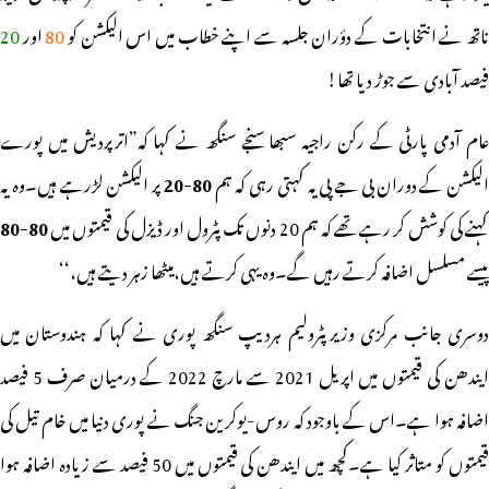
اتھ نے انتخابات کے دؤران جلسہ سے اپنے خطاب میں اس الیکشن کو
80
اور
20
فیصد آبادی سے جوڑ دیا تھا!
عام آدمی پارٹی کے رکن راجیہ سبھا سنجے سنگھ نے کہا کہ”اترپردیش میں پورے
الیکشن کے دوران بی جے پی یہ کہتی رہی کہ ہم
80-20
پر الیکشن لڑرہے ہیں۔وہ یہ
ہنے کی کوشش کر رہے تھے کہ ہم 20 دنوں تک پٹرول اور ڈیزل کی قیمتوں میں
80-80
پیسے مسلسل اضافہ کرتے رہیں گے۔وہ یہی کرتے ہیں،میٹھا زہر دیتے ہیں،‘‘
دوسری جانب مرکزی وزیرپٹرولیم ہردیپ سنگھ پوری نے کہا کہ ہندوستان میں
ایندھن کی قیمتوں میں اپریل 2021 سے مارچ 2022 کے درمیان صرف 5 فیصد
اضافہ ہوا ہے۔اس کے باوجود کہ روس-یوکرین جنگ نے پوری دنیا میں خام تیل کی
قیمتوں کو متاثر کیا ہے۔کچھ میں ایندھن کی قیمتوں میں 50 فیصد سے زیادہ اضافہ ہوا