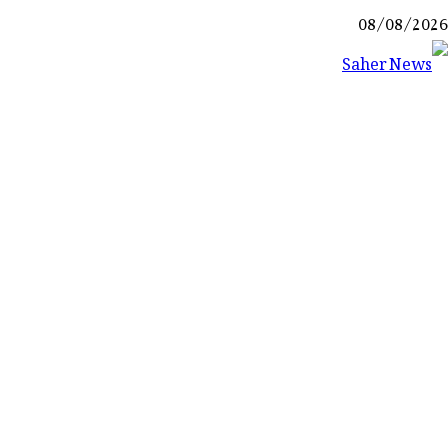
Ski
08/08/2026
t
conten
Saher News
نیوز پورٹل