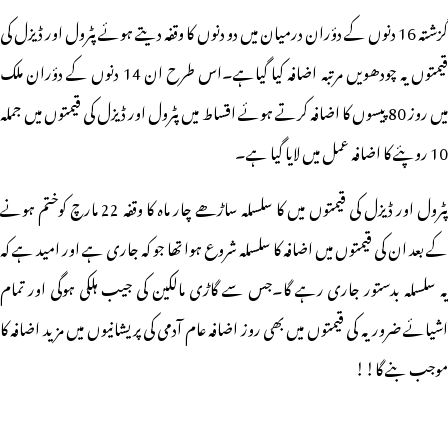
گزشتہ 16 دنوں کے دؤران درمیان میں دو دنوں کا وقفہ دیتے ہوئے پٹرول اور ڈیزل کی
قیمتوں یہ چودھویں مرتبہ اضافہ کیا گیاہے۔اس طرح ان 14 دنوں کے دؤران ملک
میں روز 80 پیسوں کا اضافہ کرتے ہوئے اقساط میں پٹرول اور ڈیزل کی قیمتوں میں جملہ
10 روپئے کا اضافہ عمل میں لایا گیا ہے۔
پٹرول اور ڈیزل کی قیمتوں میں کا سلسلہ ساڑھے چار ماہ کا وقفہ 22 مارچ کوختم ہونے
کے بعد ان کی قیمتوں میں اضافہ کا سلسلہ شروع ہوا تھا جو کہ جاری ہے اور امید ہے کہ
یہ سلسلہ بدستور جاری رہے گا۔جس سے گاڑی مالکین کی جیب ہلکی ہوگی اور تمام
اشیائے ضروریہ کی قیمتوں میں بھی روز اضافہ عام آدمی کی پریشانیوں میں مزید اضافہ کا
موجب بنے گا!!