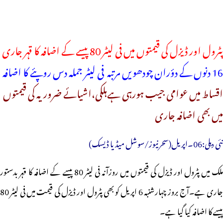
پٹرول اور ڈیزل کی قیمتوں میں فی لیٹر 80 پیسے کے اضافہ کا قہر جاری
16 دنوں کے دؤران چودھویں مرتبہ فی لیٹر جملہ دس روپئے کا اضافہ
اقساط میں عوامی جیب ہورہی ہےہلکی،اشیائے ضروریہ کی قیمتوں
میں بھی اضافہ جاری
نئی دہلی:06۔اپریل(سحرنیوز/سوشل میڈیا ڈیسک)
ملک میں پٹرول اور ڈیزل کی قیمتوں میں روزآنہ فی لیٹر 80 پیسے کے اضافہ کا قہر بدستور
جاری ہے۔آج بروز چہارشنبہ 6 اپریل کو بھی پٹرول اور ڈیزل کی قیمت میں فی لیٹر 80
پیسے کا اضافہ کیا گیا ہے۔