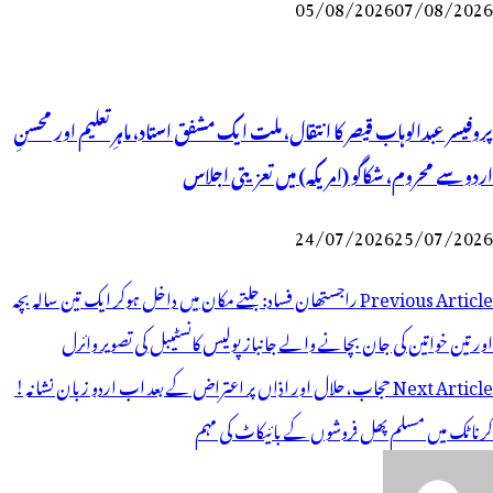
05/08/2026
07/08/2026
پروفیسر عبدالوہاب قیصر کا انتقال، ملت ایک مشفق استاد، ماہرِتعلیم اور محسنِ
اردو سے محروم، شکاگو (امریکہ) میں تعزیتی اجلاس
24/07/2026
25/07/2026
وسٹوں
Previous Article
راجستھان فساد: جلتے مکان میں داخل ہوکر ایک تین سالہ بچہ
ی
اور تین خواتین کی جان بچانے والے جانباز پولیس کانسٹیبل کی تصویر وائرل
یویگیشن
Next Article
حجاب،حلال اور اذاں پر اعتراض کے بعد اب اردو زبان نشانہ!
کرناٹک میں مسلم پھل فروشوں کے بائیکاٹ کی مہم