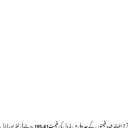
آج اضافہ شدہ قیمتوں کے بعد دہلی میں پٹرول کی قیمت
105.41
روپئے فی لیٹر اور ڈیزل