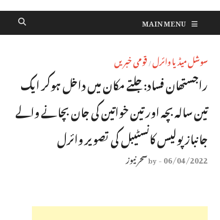
MAIN MENU
سوشل میڈیا وائرل
قومی خبریں
/
راجستھان فساد: جلتے مکان میں داخل ہوکر ایک
تین سالہ بچہ اور تین خواتین کی جان بچانے والے
جانباز پولیس کانسٹیبل کی تصویر وائرل
06/04/2022
سحر نیوز
by
-