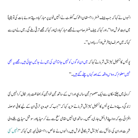
انہوں نے کہا کہ جب چیف منسٹر راجستھان اشوک گہلوٹ نے انہیں فون پر مبارکباد دیتے ہوئے بات کی تو یقیناً
میں بہت خوش ہوا”۔ اور کہا کہ چیف منسٹر صاحب نے مجھے مبارکباد دی اور کہا کہ مجھے ترقی ملے گی۔میں نے ان سے
کہا کہ میں صرف اپنا فرض اداکررہا ہوں”۔
پولیس کانسٹیبل نیتریش شرما نے کہا کہ
میں ان لوگوں کونہیں جانتا جن کی میں نے جانیں بچائی ہیں۔مجھے یہ بھی
نہیں معلوم کہ وہ اس واقعہ کے بعد کہاں چلے گئے ہیں
۔”
کرولی میں جلتے مکان سے ایک معصوم تین سالہ بچہ اور اس کے ساتھ تین خواتین کو بحفاظت باہر نکال کر انہیں نئی
زندگی دینے والے پولیس کانسٹیبل نیتریش شرما نے مزید کہا کہ”جب کہ عہدہ پر ترقی ان کے لیے کافی حوصلہ
افزائی ہے کہ وہ اپنے فرائض جاری رکھیں۔ساتھ ہی انہیں مقامی سطح سے لے کر میڈیا اور سوشل میڈیا پر ملنے والی
شہرت اور ان کی ستائش سے نیتریش شرما کافی خوش ہیں۔انہوں نے خالص راجستھانی لہجہ میں کہا کہ”
انہیں کئی