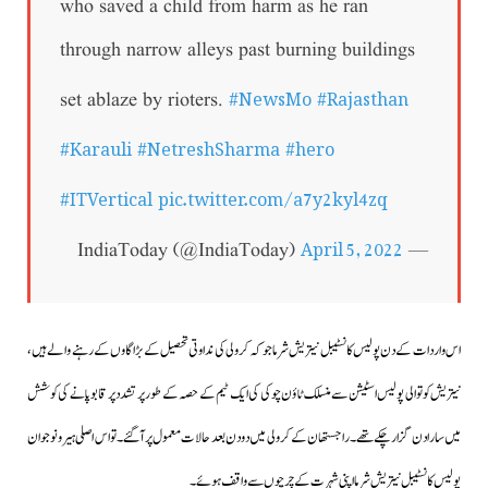
who saved a child from harm as he ran
through narrow alleys past burning buildings
#NewsMo
#Rajasthan
set ablaze by rioters.
#Karauli
#NetreshSharma
#hero
#ITVertical
pic.twitter.com/a7y2kyl4zq
April 5, 2022
— IndiaToday (@IndiaToday)
اس واردات کے دن پولیس کانسٹیبل نیتریش شرما جو کہ کرولی کی نداوتی تحصیل کے بڑا گاوں کے رہنے والے ہیں،
نیتریش کوتوالی پولیس اسٹیشن سے منسلک ٹاؤن چوکی کی ایک ٹیم کے حصہ کے طور پر تشدد پر قابو پانے کی کوشش
میں سارا دن گزار چکے تھے۔راجستھان کے کرولی میں دو دن بعد حالات معمول پر آگئے۔تو اس اصلی ہیرو نوجوان
پولیس کانسٹیبل نیتریش شرما اپنی شہرت کے چرچوں سے واقف ہوئے۔