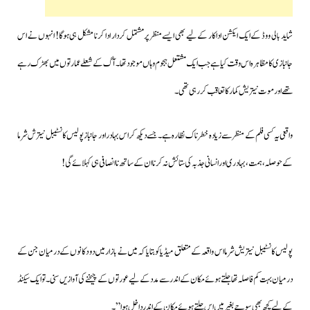
شاید بالی ووڈ کے ایک ایکشن اداکار کےلیے بھی ایسے منظر پرمشتمل کردار ادا کرنا مشکل ہی ہوگا! انہوں نے اس
جانبازی کا مظاہرہ اس وقت کیا ہے جب ایک مشتعل ہجوم وہاں موجود تھا۔آگ کے شعلے عمارتوں میں بھڑک رہے
تھے اور موت نیتریش کمار کا تعاقب کررہی تھی۔
واقعی یہ کسی فلم کے منظر سے زیادہ خطرناک نظارہ ہے۔جسے دیکھ کراس بہادر اور جانباز پولیس کانسٹیبل نیترش شرما
کےحوصلہ،ہمت، بہادری اور انسانی جذبہ کی ستائش نہ کرنا ان کے ساتھ ناانصافی ہی کہلائے گی!
پولیس کانسٹیبل نیتریش شرما اس واقعہ کے متعلق میڈیا کو بتایا کہ میں نے بازار میں دو دکانوں کے درمیان جن کے
درمیان بہت کم فاصلہ تھا جلتے ہوئے مکان کے اندر سے مدد کے لیے عورتوں کے چیخنے کی آوازیں سنی۔تو ایک سیکنڈ
کے لیے کچھ بھی سوچے بغیر میں اس جلتے ہوئے مکان کے اندر داخل ہوا”۔