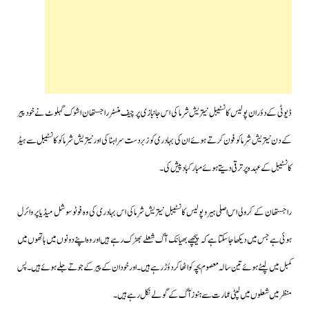
ڈیوٹی کے دؤران پولیس کانسٹیبل نیتریش شرما کی اس جانبازی پر چیف منسٹرراجستھان
اشوک گہلوٹ نے خود پیر
کے دن نیتریش شرما کو فون کرتے ہوئے ان کی بہادری کو زبردست سراہنا کی اور نیتریش شرما کو کانسٹیبل سے ہیڈ
کانسٹیبل کے عہدہ پر ترقی دیتے ہوئے مبارکباد پیش کی۔
راجستھان کے کرولی اس اصلی ہیرو پولیس کانسٹیبل نیتریش شرما کی اس بہادری کی وہ فوٹو سوشل میڈیا پر وائرل
ہوئی ہے جس میں دیکھا جاسکتا ہے کہ پیچھے بھیانک آگ شعلے بھڑک رہے ہیں اور وہ اپنے دونوں میں ہاتھوں میں
کمبل میں لپٹے ہوئے تین سالہ معصوم بچہ کواٹھاکر دؤڑ رہے ہیں۔اور خود ان کے پیر کے جوتے جلے ہوئے ہیں۔پس
منظر میں شعلوں میں لپٹی عمارت سے ہنوز آگ کے گولے نکل رہے ہیں۔