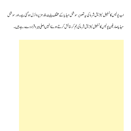
اب پولیس کانسٹیبل نیتریش شرما کی یہ تصویر سوشل میڈیا کے مختلف پلیٹ فارمز پر وائرل ہوگئی ہے۔اور سوشل
میڈیا صارفین پولیس کانسٹیبل نیتریش شرما کی جم کر ستائش کرتے ہوئے انہیں اصلی ہیرو قرار دے رہے ہیں۔