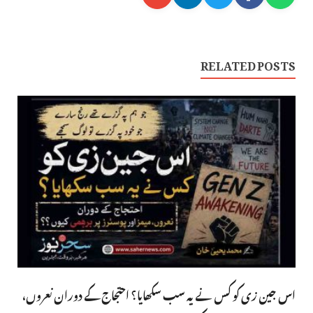
RELATED POSTS
اس جین زی کو کس نے یہ سب سکھایا؟ احتجاج کے دوران نعروں،