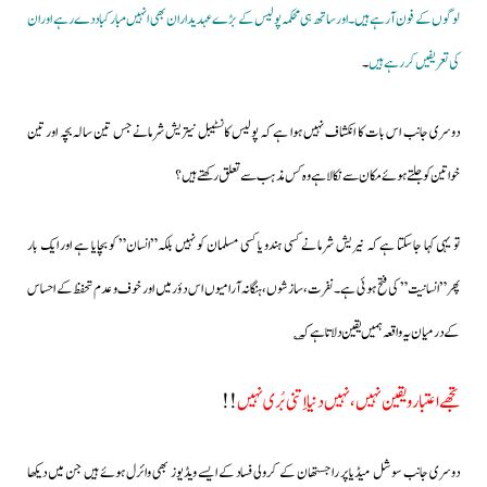
لوگوں کے فون آرہے ہیں۔اور ساتھ ہی محکمہ پولیس کے بڑے عہدیداران بھی انہیں مبارکباد دے رہے اور ان
کی تعریفیں کررہے ہیں
۔
دوسری جانب اس بات کا انکشاف نہیں ہوا ہے کہ پولیس کانسٹیبل نیتریش شرمانے جس تین سالہ بچہ اور تین
خواتین کو جلتے ہوئے مکان سے نکالا ہے وہ کس مذہب سے تعلق رکھتے ہیں؟
تو یہی کہا جاسکتا ہے کہ نیریش شرما نے کسی ہندو یا کسی مسلمان کو نہیں بلکہ”انسان” کو بچایا ہے اور ایک بار
پھر”انسانیت” کی فتح ہوئی ہے۔نفرت،سازشوں،ہنگانہ آرامیوں اس دؤر میں اور خوف و عدم تحفظ کے احساس
کے درمیان یہ واقعہ ہمیں یقین دلاتا ہے کہ؎
تجھے اعتبار و یقین نہیں،نہیں دنیا اِتنی بُری نہیں
!!
دوسری جانب سوشل میڈیا پر راجستھان کے کرولی فساد کے ایسے ویڈیوز بھی وائرل ہوئے ہیں جن میں دیکھا