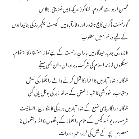
محسنِ اردو سے محروم، شکاگو (امریکہ) میں تعزیتی اجلاس
گورنمنٹ ڈگری کالج تانڈور اور وقارآباد میں گیسٹ لیکچررز کی جائیدادوں
کے لیے درخواستیں مطلوب
تانڈور کی جدید عیدگاہ میں بارانِ رحمت کے لیےنمازِ استسقاء کا اہتمام,
سینکڑوں فرزند اسلام کی شرکت, برادران وطن بھی پہنچے
تلنگانہ : شاہ آباد میں 6 ا فراد کا قتل کرنے والے راجکمار کی نعش
دستیاب، خودکشی کا شبہ ! نعش کے ساتھ زہر کی بوتل پائی گئی
تلنگانہ : رنگاریڈی ضلع کے شاہ آباد میں درندگی کا ننگا ناچ، انسانیت
شرمسار ، پو کسو کیس کے ملزم راجکمار کے ہاتھوں 6 افراد بشمول 2
معصوم بچے کے قتل کی لرزہ خیز واردات