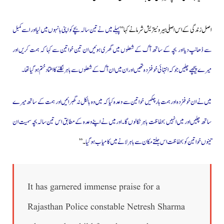
اصل زندگی کے اس اصلی ہیرو نیتریش شرما نے کہا”
پہلے میں نے تین سالہ بچے کو اپنی بانہوں میں لیا اور اسے کمبل
سے ڈھانپ دیا اور بچہ کے ساتھ آگ کے شعلوں میں گھری ہوئیں ان تین خواتین سے کہا کہ ہمت کریں اور
میرے پیچھے چلیں جو کہ انتہائی خوفزدہ تھیں اور ان میں ان آگ کے شعلوں سے باہر نکلنے کا اعتماد ختم ہوگیا تھا۔
میں نے ان خوفزدہ اور ہمت ہار چکیں خواتین سے وعدہ کیا کہ میں وہ بالکل نہ گھبرائیں اور ہمت کے ساتھ میرے
ساتھ چلیں اور میں انہیں بحفاظت باہر نکالوں گا۔اور میں نے اپنے وعدہ کے مطابق اس تین سالہ بچہ سمیت ان
تینوں خواتین کو بحفاظت اس جلتے مکان سے باہر لانے میں کامیاب ہوگیا
۔”
It has garnered immense praise for a
Rajasthan Police constable Netresh Sharma