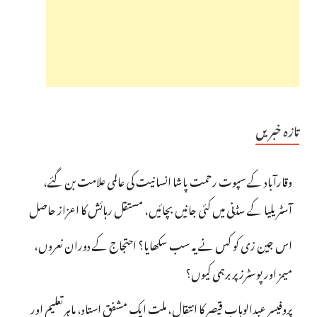
تازہ خبریں
وقارآباد کے سپوت رحمت پاشا انسانیت کی عالمی علامت بن گئے،
آسٹریلیا کے سڈنی میں کئی جانیں بچائیں، مستقل رہائش کا اعزاز حاصل
اس جین زی کو کس نے یہ سب سکھایا؟ احتجاج کے دوران نعروں،
میمز اور پوسٹرز پر برہمی کیوں؟
پروفیسر عبدالوہاب قیصر کا انتقال، ملت ایک مشفق استاد، ماہرِتعلیم اور