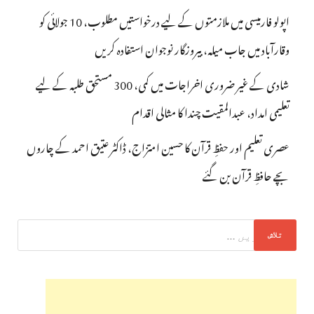
اپولو فارمیسی میں ملازمتوں کے لیے درخواستیں مطلوب، 10 جولائی کو
وقارآباد میں جاب میلہ، بیروزگار نوجوان استفادہ کریں
شادی کے غیر ضروری اخراجات میں کمی، 300 مستحق طلبہ کے لیے
تعلیمی امداد، عبدالمقیت چندا کا مثالی اقدام
عصری تعلیم اور حفظِ قرآن کا حسین امتزاج، ڈاکٹر عتیق احمد کے چاروں
بچے حافظِ قرآن بن گئے