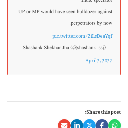
mute spectator.
UP or MP would have seen bulldozer against
perpetrators by now.
pic.twitter.com/ZiLsDeaYqf
— Shashank Shekhar Jha (@shashank_ssj)
April 2, 2022
Share this post: