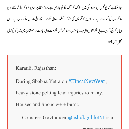
جاسکتا ہے کہ پولیس کی موجودگی میں املاک کو آگ لگائی جارہی ہے۔راجستھان جہاں خود کو سیکولر کہنے والی
کانگریس کی حکومت ہے۔اور اس پر کانگریس کی اشوک گہلوٹ والی حکومت تماشائی کا رول ادا کررہی ہے۔اس
ویڈیو کو دیکھ کر بی جے پی حکومتوں والی چند ریاستوں اور کانگریس حکومت والی ریاست راجستھان میں میں کوئی فرق
نظر نہیں آتا؟
Karauli, Rajasthan:
#HinduNewYear
During Shobha Yatra on
,
heavy stone pelting lead injuries to many.
Houses and Shops were burnt.
@ashokgehlot51
Congress Govt under
is a