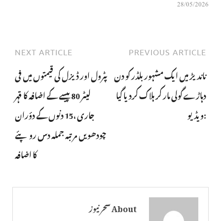
28/05/2026
NEXT ARTICLE
PREVIOUS ARTICLE
ناندیڑ میں ایک مشہور بلڈر کو دن
پٹرول اور ڈیزل کی قیمتوں میں فی
دہاڑے گولی مار کر ہلاک کردیا گیا
لیٹر 80 پیسے کے اضافہ کا قہر
:ویڈیو
جاری ،15 دنوں کے دؤران
چودھویں مرتبہ جملہ دس روپئے
کا اضافہ
About سحر نیوز