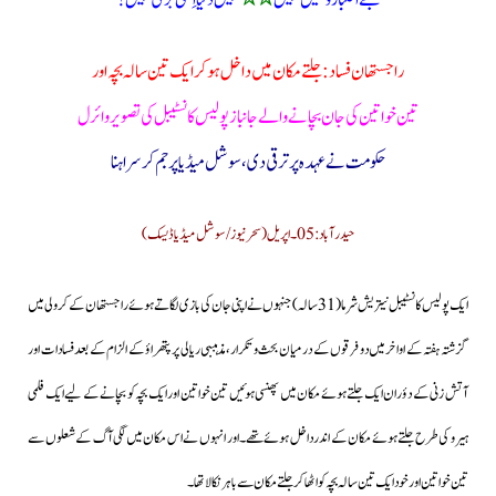
تجھے اعتبار و یقیں نہیں
٭٭
نہیں دنیا اِتنی بُری نہیں!
راجستھان فساد: جلتے مکان میں داخل ہوکر ایک تین سالہ بچہ اور
تین خواتین کی جان بچانے والے جانباز پولیس کانسٹیبل کی تصویر وائرل
حکومت نے عہدہ پر ترقی دی،سوشل میڈیا پر جم کر سراہنا
حیدرآباد:05۔اپریل(سحرنیوز/سوشل میڈیا ڈیسک)
ایک پولیس کانسٹیبل نیتریش شرما(31 سالہ) جنہوں نے اپنی جان کی بازی لگا تے ہوئے راجستھان کے کرولی میں
گزشتہ ہفتہ کے اواخرمیں دو فرقوں کے درمیان بحث و تکرار،مذہببی ریالی پر پتھراؤ کے الزام کے بعد فسادات اور
آتش زنی کے دؤران ایک جلتے ہوئے مکان میں پھنسی ہوئیں تین خواتین اور ایک بچہ کو بچانے کے لیے ایک فلمی
ہیرو کی طرح جلتے ہوئے مکان کے اندر داخل ہوئے تھے۔اور انہوں نے اس مکان میں لگی آگ کے شعلوں سے
تین خواتین اور خود ایک تین سالہ بچہ کو اٹھاکر جلتے مکان سے باہر نکالا تھا۔