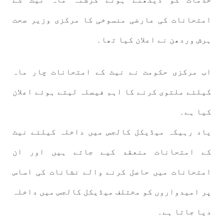
امتحانات کی عارضی منسوخی کا مرکزی وزیر صحت
ہرش وردھن نے اعلان کیا تھا۔
اب مرکزی حکومت نے نیٹ کے امتحانات چار ماہ
کیلئے ملتوی کرنے کا اہم فیصلہ لیتے ہوئے اعلان
کیا ہے۔
یاد رہیکہ میڈیکل کالجس میں داخلہ کیلئے نیٹ
کے امتحانات منعقد کیے جاتے ہیں اور ان
امتحانات میں حاصل کرنے والے نشانات کی اساس
پر امیدواروں کو مختلف میڈیکل کالجس میں داخلہ
دیا جاتا ہے۔