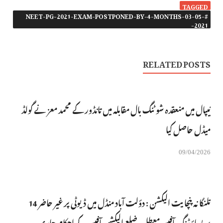
TAGGED
#NEET-PG-2021-EXAM-POSTPONED-BY-4-MONTHS-03-05-
2021-
RELATED POSTS
نیپال میں منعقدہ شوٹنگ بال مقابلہ میں تانڈور کے محمد معز نے گولڈ
میڈل حاصل کیا
09/04/2026
تلنگانہ پنچایت الیکشن : دؤلت آباد منڈل میں ڈیوٹی پر غیر حاضر 14
پریسائیڈنگ آفیسر معطل، ضلع الیکشن آفیسر کے احکام جاری