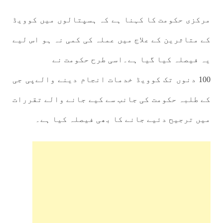
مرکزی حکومت کا کہنا ہے کہ ہسپتالوں میں کوویڈ
کے متاثرین کے علاج میں عملہ کی کمی نہ ہو اس لیے
یہ فیصلہ کیا گیا ہے۔اسی طرح حکومت نے
100 دنوں تک کوویڈ خدمات انجام دینے والےپی جی
کے طلبہ حکومت کی جانب سے کیے جانے والے تقررات
میں ترجیح دئیے جانے کا بھی فیصلہ کیا ہے۔