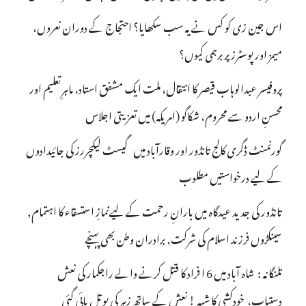
اس جین زی کو کس نے یہ سب سکھایا؟ احتجاج کے دوران نعروں،
میمز اور پوسٹرز پر برہمی کیوں؟
پروفیسر عبدالوہاب قیصر کا انتقال، ملت ایک مشفق استاد، ماہرِتعلیم اور
محسنِ اردو سے محروم، شکاگو (امریکہ) میں تعزیتی اجلاس
گورنمنٹ ڈگری کالج تانڈور اور وقارآباد میں گیسٹ لیکچررز کی جائیدادوں
کے لیے درخواستیں مطلوب
تانڈور کی جدید عیدگاہ میں بارانِ رحمت کے لیےنمازِ استسقاء کا اہتمام,
سینکڑوں فرزند اسلام کی شرکت, برادران وطن بھی پہنچے
تلنگانہ : شاہ آباد میں 6 ا فراد کا قتل کرنے والے راجکمار کی نعش
دستیاب، خودکشی کا شبہ ! نعش کے ساتھ زہر کی بوتل پائی گئی