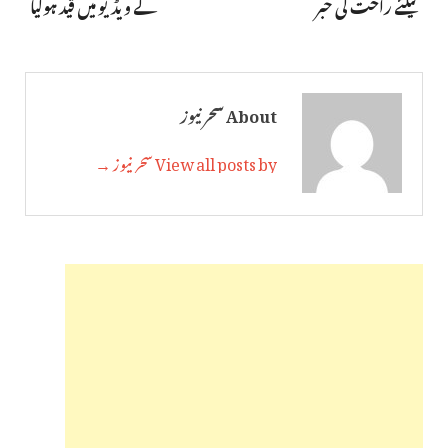
کیلئے راحت کی خبر
کے ویڈیو میں قید ہوگیا
About سحر نیوز
View all posts by سحر نیوز →