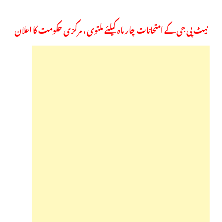
نیٹ پی جی کے امتحانات چار ماہ کیلئے ملتوی ، مرکزی حکومت کا اعلان