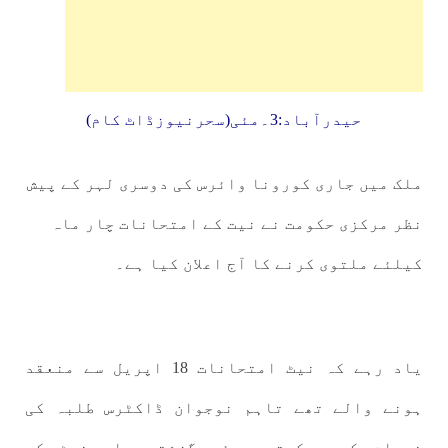
حیدرآباد:3۔مئی(سحرنیوزڈاٹ کام)
ملک میں جاری کورونا وائرس کی دوسری لہر کے پیش
نظر مرکزی حکومت نے نیت کے امتحانات چار ماہ
کیلئے ملتوی کرنے کا آج اعلان کیا ہے۔
یاد رہے کہ نیٹ امتحانات 18 اپریل سے منعقد
ہونے والے تھے تاہم نوجوان ڈاکٹرس طلبہ کی
خدمات کو دیکھتے ہوئے گزشتہ ماہ نیٹ کے