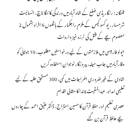
تلنگانہ : رنگاریڈی ضلع کے شاہ آباد میں درندگی کا ننگا ناچ، انسانیت
شرمسار ، پو کسو کیس کے ملزم راجکمار کے ہاتھوں 6 افراد بشمول 2
معصوم بچے کے قتل کی لرزہ خیز واردات
اپولو فارمیسی میں ملازمتوں کے لیے درخواستیں مطلوب، 10 جولائی کو
وقارآباد میں جاب میلہ، بیروزگار نوجوان استفادہ کریں
شادی کے غیر ضروری اخراجات میں کمی، 300 مستحق طلبہ کے لیے
تعلیمی امداد، عبدالمقیت چندا کا مثالی اقدام
عصری تعلیم اور حفظِ قرآن کا حسین امتزاج، ڈاکٹر عتیق احمد کے چاروں
بچے حافظِ قرآن بن گئے