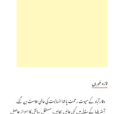
تازہ خبریں
وقارآباد کے سپوت رحمت پاشا انسانیت کی عالمی علامت بن گئے،
آسٹریلیا کے سڈنی میں کئی جانیں بچائیں، مستقل رہائش کا اعزاز حاصل