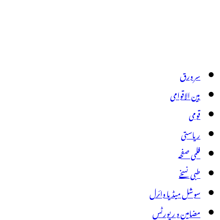
سر ورق
بین الاقوامی
قومی
ریاستی
فلمی صفحہ
طبی نسخے
سوشل میڈیا وائرل
مضامین و رپورٹس