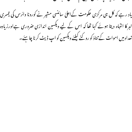
یاد رہے کہ کل ہی مرکزی حکومت کےاعلیٰ سائنسی مشیر نے کورونا وائرس کی تیسری
لہر کا انتباہ دیتا ہوئے کہا تھا کہ اس کے لیے ویکسین اندازی ضروری ہےاورزیادہ
تعداد میں اموات کے تناؤ کو روکنے کیلئے ویکسین کو اپ ڈیٹ کرنا چاہئے۔