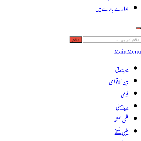
ہمارے بارے میں
لاش
ریں
Main Menu
رائے:
سر ورق
بین الاقوامی
قومی
ریاستی
فلمی صفحہ
طبی نسخے