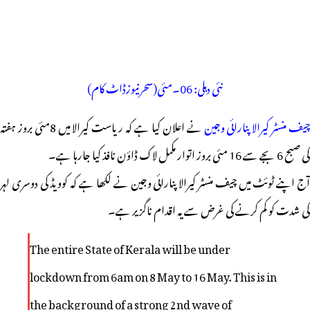
نئی دہلی: 06۔مئی(سحرنیوزڈاٹ کام)
یف منسٹر کیرالا پنارائی وجین
نے اعلان کیا ہے کہ ریاست کیرالا میں 8مئی بروز ہفتہ
کی صبح 6 بجے سے 16 مئی بروز اتوار مکمل لاک ڈاؤن نافذ کیا جارہا ہے۔
آج اپنے ٹوئٹ میں چیف منسٹر کیرالا پنارائی وجین نے لکھا ہے کہ کوویڈ کی دوسری لہر
کی شدت کو کم کرنے کی غرض سے یہ اقدام ناگزیر ہے۔
The entire State of Kerala will be under
lockdown from 6am on 8 May to 16 May. This is in
the background of a strong 2nd wave of