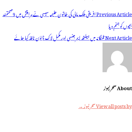
وسٹوں
Previous Article
افریقی ملک مالی کی خاتون حلیمہ سیسی نے مراقش میں 9صحتمند
ی
بچوں کو جنم دیا
یویگیشن
Next Article
تلنگانہ میں ہیلتھ ایمرجنسی اور مکمل لاک ڈاؤن نافذ کیا جائے
About سحر نیوز
View all posts by سحر نیوز →