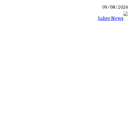
Ski
09/08/2026
t
conten
Saher News
نیوز پورٹل