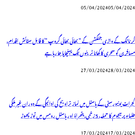
05/04/2024
05/04/2024
کرناٹک کے واڑی جنکشن کے ” بھائی بھائی گروپ ” کا قابل ستائش اقدام،
مسافرین کو سحری کا کھانا ٹرینوں تک پہنچایا جا رہا ہے
27/03/2024
28/03/2024
گجرات یونیورسٹی کے ہاسٹل میں نماز تراویح کی ادائیگی کے دوران غیر ملکی
طلباء پرہجوم کا حملہ، 5 زخمی، پتھراؤ اور ہاسٹل رومس میں توڑ پھوڑ
17/03/2024
17/03/2024