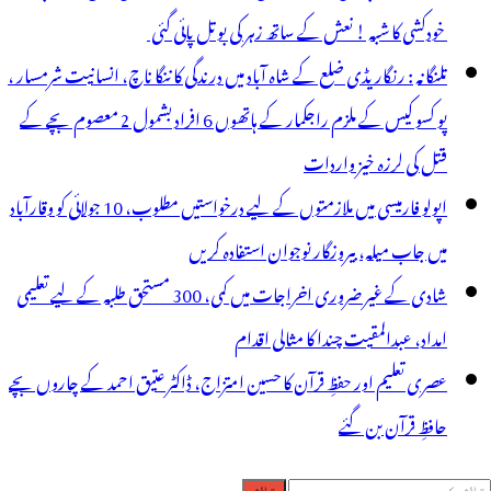
خودکشی کا شبہ ! نعش کے ساتھ زہر کی بوتل پائی گئی
تلنگانہ : رنگاریڈی ضلع کے شاہ آباد میں درندگی کا ننگا ناچ، انسانیت شرمسار ،
پو کسو کیس کے ملزم راجکمار کے ہاتھوں 6 افراد بشمول 2 معصوم بچے کے
قتل کی لرزہ خیز واردات
اپولو فارمیسی میں ملازمتوں کے لیے درخواستیں مطلوب، 10 جولائی کو وقارآباد
میں جاب میلہ، بیروزگار نوجوان استفادہ کریں
شادی کے غیر ضروری اخراجات میں کمی، 300 مستحق طلبہ کے لیے تعلیمی
امداد، عبدالمقیت چندا کا مثالی اقدام
عصری تعلیم اور حفظِ قرآن کا حسین امتزاج، ڈاکٹر عتیق احمد کے چاروں بچے
حافظِ قرآن بن گئے
لاش