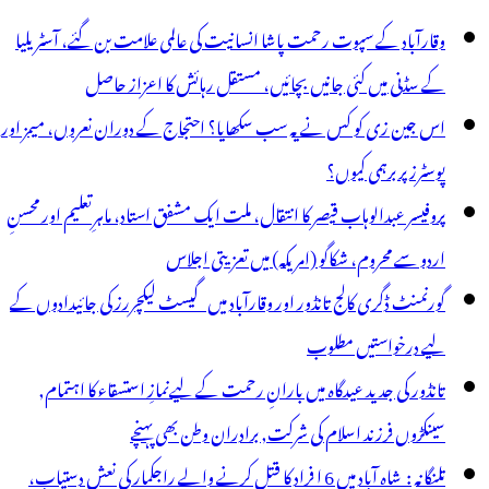
وقارآباد کے سپوت رحمت پاشا انسانیت کی عالمی علامت بن گئے، آسٹریلیا
کے سڈنی میں کئی جانیں بچائیں، مستقل رہائش کا اعزاز حاصل
اس جین زی کو کس نے یہ سب سکھایا؟ احتجاج کے دوران نعروں، میمز اور
پوسٹرز پر برہمی کیوں؟
پروفیسر عبدالوہاب قیصر کا انتقال، ملت ایک مشفق استاد، ماہرِتعلیم اور محسنِ
اردو سے محروم، شکاگو (امریکہ) میں تعزیتی اجلاس
گورنمنٹ ڈگری کالج تانڈور اور وقارآباد میں گیسٹ لیکچررز کی جائیدادوں کے
لیے درخواستیں مطلوب
تانڈور کی جدید عیدگاہ میں بارانِ رحمت کے لیےنمازِ استسقاء کا اہتمام,
سینکڑوں فرزند اسلام کی شرکت, برادران وطن بھی پہنچے
تلنگانہ : شاہ آباد میں 6 ا فراد کا قتل کرنے والے راجکمار کی نعش دستیاب،