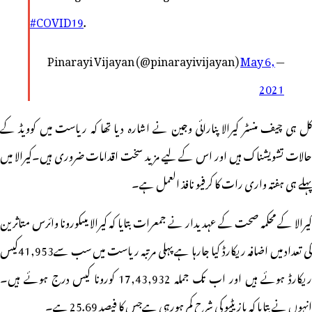
#COVID19
.
May 6,
— Pinarayi Vijayan (@pinarayivijayan)
2021
کل ہی چیف منسٹر کیرالا پنارائی وجین نے اشارہ دیا تھا کہ ریاست میں کوویڈ کے
حالات تشویشناک ہیں اور اس کے لیے مزید سخت اقدامات ضروری ہیں۔کیرالا میں
پہلے ہی ہفتہ واری رات کا کرفیو نافذ العمل ہے۔
کیرالا کے محکمہ صحت کے عہدیدار نے جمعرات بتایا کہ کیرالا میںکورونا وائرس متاثرین
کی تعداد میں اضافہ ریکارڈ کیا جارہا ہے پہلی مرتبہ ریاست میں سب سے41,953کیس
ریکارڈ ہوئے ہیں اور اب تک جملہ 17,43,932 کورونا کیس درج ہوئے ہیں۔
انہوں نے بتایا کہ پازیٹیو کی شرح کم ہورہی ہےجس کا فیصد 25.69 ہے۔