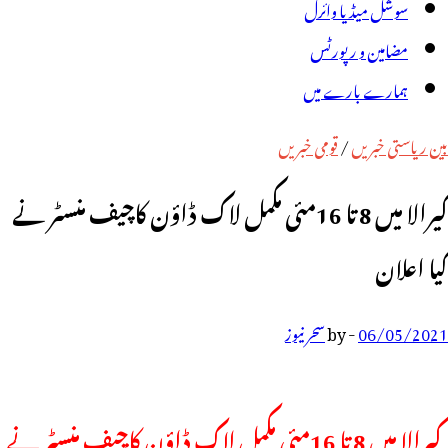
سوشل میڈیا وائرل
مضامین و رپورٹس
ہمارے بارے میں
بین ریاستی خبریں
/
قومی خبریں
کیرالا میں 8 تا 16مئی مکمل لاک ڈاؤن کاچیف منسٹر نے
کیا اعلان
06/05/2021
-
by
سحر نیوز
کیرالا میں 8 تا 16مئی مکمل لاک ڈاؤن کاچیف منسٹر نے