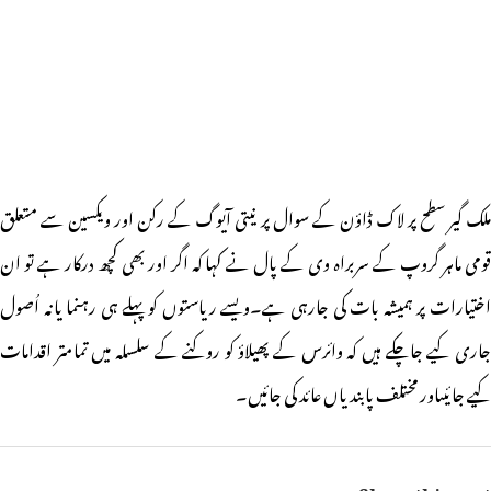
ملک گیر سطح پر لاک ڈاؤن کے سوال پر نیتی آیوگ کے رکن اور ویکسین سے متعلق
قومی ماہر گروپ کے سربراہ وی کے پال نے کہا کہ اگر اور بھی کچھ درکار ہے تو ان
اختیارات پر ہمیشہ بات کی جارہی ہے۔ویسے ریاستوں کو پہلے ہی رہنما یانہ اُصول
جاری کیے جاچکے ہیں کہ وائرس کے پھیلاؤ کو روکنے کے سلسلہ میں تمامتر اقدامات
کیے جائیںاور مختلف پابندیاں عائد کی جائیں۔