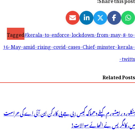
Share this post:
Tagged
#kerala-to-enforce-lockdown-from-may-8-to-
16-May-amid-rising-covid-cases-Chief-minster-kerala-
twitts-
Related Posts
بنگلورو رامیشورم کیفے دھماکہ کیس : بی جے پی کارکن این آئی اے کی حراست
میں، کانگریس نے اٹھائے سوالات!