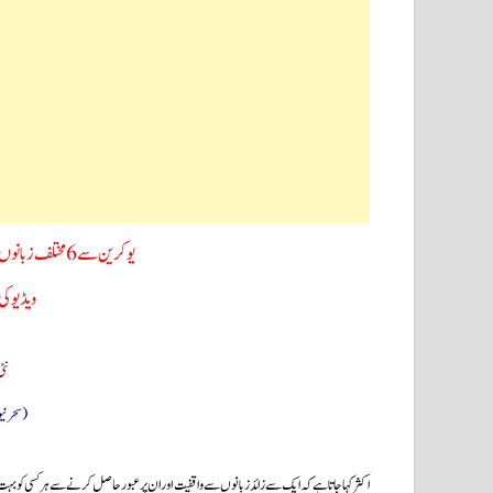
یوکرین سے 6 مختلف زبانوں میں لائیو رپورٹنگ کرنے والےصحافی کے
ویڈیو ک
نئی د
(سحرنی
اکثر کہا جاتا ہے کہ ایک سے زائد زبانوں سے واقفیت اور ان پر عبور حاصل کرنے سے ہر کسی کو بہت 