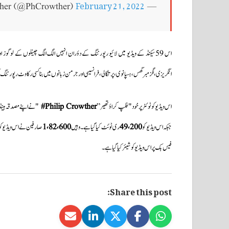
February 21, 2022
— Philip Crowther (@PhCrowther)
اس 59 سیکنڈ کے ویڈیو میں لائیو رپورٹنگ کے دؤران انہیں الگ الگ چینلوں کے ل
انگریزی،لگزمبرگس،ہسپانوی،پرتگالی،فرانسیسی اور جرمن زبانوں میں بنا کسی رکاوٹ رپورٹنگ
اس ویڈیو کو ٹوئٹر پر خود "فلپ کراؤتھیر”
Philip Crowther#
"نے اپنے مصدقہ ہینڈ
جبکہ اس ویڈیو کو
49،200
ری ٹوئٹ کیا گیا ہے۔وہیں
1،82،600
صارفین نے اس ویڈیو کو 
فیس بک پر اس ویڈیو کو شیئر کیا گیا ہے۔
Share this post: