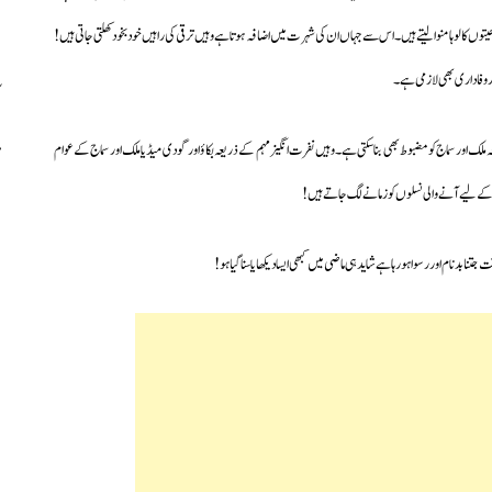
حیتوں کا لوہا منوالیتے ہیں۔اس سے جہاں ان کی شہرت میں اضافہ ہوتا ہے وہیں ترقی کی راہیں خود بخود کھلتی جاتی ہیں!
 وفاداری بھی لازمی ہے۔
ملک اور سماج کو مضبوط بھی بناسکتی ہے۔وہیں نفرت انگیز مہم کے ذریعہ بکاؤ اور گودی میڈیا ملک اور سماج کے عوام
 کے لیے آنے والی نسلوں کو زمانے لگ جاتے ہیں!
تنا بدنام اور رسوا ہورہا ہے شاید ہی ماضی میں کبھی ایسا دیکھا یا سنا گیا ہو!