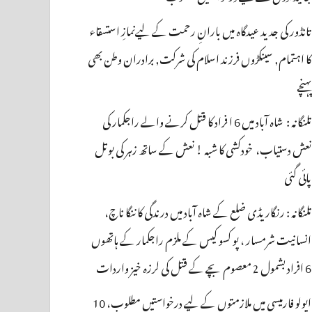
تانڈور کی جدید عیدگاہ میں بارانِ رحمت کے لیےنمازِ استسقاء
کا اہتمام, سینکڑوں فرزند اسلام کی شرکت, برادران وطن بھی
پہنچے
تلنگانہ : شاہ آباد میں 6 ا فراد کا قتل کرنے والے راجکمار کی
نعش دستیاب، خودکشی کا شبہ ! نعش کے ساتھ زہر کی بوتل
پائی گئی
تلنگانہ : رنگاریڈی ضلع کے شاہ آباد میں درندگی کا ننگا ناچ،
انسانیت شرمسار ، پو کسو کیس کے ملزم راجکمار کے ہاتھوں
6 افراد بشمول 2 معصوم بچے کے قتل کی لرزہ خیز واردات
اپولو فارمیسی میں ملازمتوں کے لیے درخواستیں مطلوب، 10