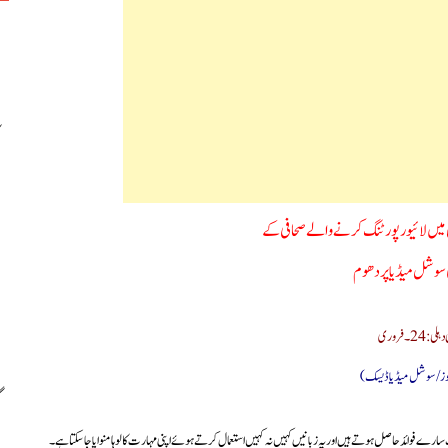
ی سوشل میڈیا پر دھوم
ہلی: 24۔فروری
وز/سوشل میڈیا ڈیسک)
سارے فوائد حاصل ہوتے ہیں اور یہ زبانیں کہیں نہ کہیں استعمال کرتے ہوئے اپنی مہارت کا لوہا منوایا جاسکتا ہے۔