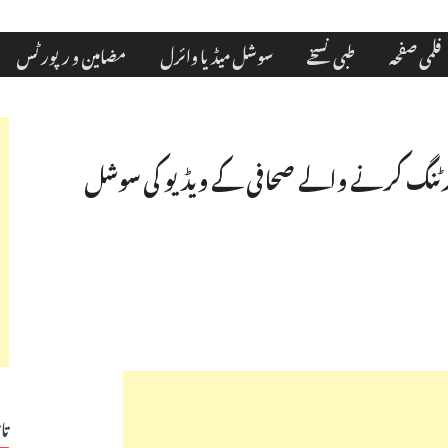
فلمی صفحہ
طبی نسخے
سوشل میڈیا وائرل
مضامین و رپورٹس
لائیو رپورٹنگ کرنے والے صحافی کے ویڈیو کی سوشل
تا