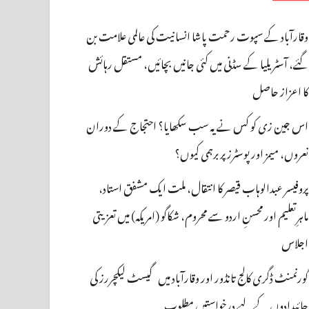
وقارآباد کے سپوت رحمت پاشا انسانیت کی عالمی علامت بن
گئے، آسٹریلیا کے سڈنی میں کئی جانیں بچائیں، مستقل رہائش
کا اعزاز حاصل
اس جین زی کو کس نے یہ سب سکھایا؟ احتجاج کے دوران
نعروں، میمز اور پوسٹرز پر برہمی کیوں؟
پروفیسر عبدالوہاب قیصر کا انتقال، ملت ایک مشفق استاد،
ماہرِتعلیم اور محسنِ اردو سے محروم، شکاگو (امریکہ) میں تعزیتی
اجلاس
گورنمنٹ ڈگری کالج تانڈور اور وقارآباد میں گیسٹ لیکچررز کی
جائیدادوں کے لیے درخواستیں مطلوب