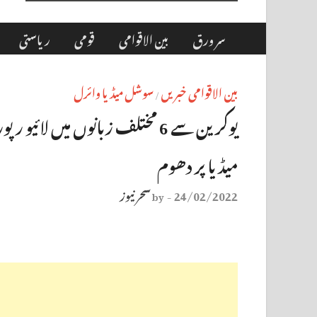
سر ورق
بین الاقوامی
قومی
ریاستی
بین الاقوامی خبریں
سوشل میڈیا وائرل
/
یوکرین سے 6 مختلف زبانوں میں 
میڈیا پر دھوم
24/02/2022
سحر نیوز
by
-