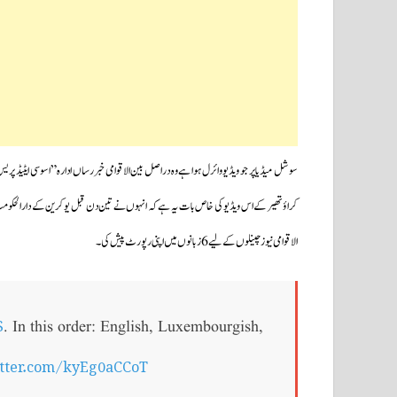
سوشل میڈیا پر جو ویڈیو وائرل ہوا ہے وہ دراصل بین الاقوامی خبررساں ادارہ” اسوسی ایٹیڈ پریس” (اے پی AP#) سے وابستہ صحافی
الاقوامی نیوز چینلوں کے لیے 6 زبانوں میں اپنی رپورٹ پیش کی۔
S
. In this order: English, Luxembourgish,
itter.com/kyEg0aCCoT