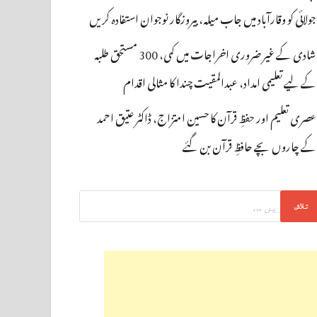
جولائی کو وقارآباد میں جاب میلہ، بیروزگار نوجوان استفادہ کریں
شادی کے غیر ضروری اخراجات میں کمی، 300 مستحق طلبہ
کے لیے تعلیمی امداد، عبدالمقیت چندا کا مثالی اقدام
عصری تعلیم اور حفظِ قرآن کا حسین امتزاج، ڈاکٹر عتیق احمد
کے چاروں بچے حافظِ قرآن بن گئے