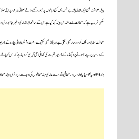
پیشہ صحافت بھی ایک ایسا پیشہ ہے جس میں کئی زبانوں پر عبور رکھنے والے صحافی ہر محاذ پر اپنی صلا
لیکن شرط یہ ہے کہ صحافت جسے مقدس پیشہ کہا گیا ہے اس کے ساتھ ایمانداری،غیر جانبداری اور
صحافت سماج اور ملک کو سدھار بھی سکتی ہے اور بگاڑ بھی سکتی ہے،محبت،آپسی بھائی چارہ کے ذریعہ 
کے درمیان اپنے جھوٹے پروپگنڈہ کے ذریعہ نفرت کی کھائی اتنی گہری کردیتا ہے کہ اس کو پاٹنے
چند فالتو اور پالتو میڈیا اداروں اور صحافتی اقدار سے عاری چند صحافیوں کی وجہ سے ان دنوں پیشہ صحافت ج