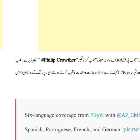
” فلپ کراؤتھیر”
Philip Crowther#
” کا ویڈیو ہے۔فلپ
کراؤتھیر کے اس ویڈیو کی خاص بات یہ ہے کہ انہوں نے تین دن قبل یوکرین کے دارالحکومت کئیو Kyiv# (کیف) سے موجودہ حالات و واقعات کا تجزیہ کرتے ہوئے لائیو رپورٹنگ کے دؤران 6 بین
#Kyiv
@AP_GM
Six-language coverage from
with
pic.tw
Spanish, Portuguese, French, and German.