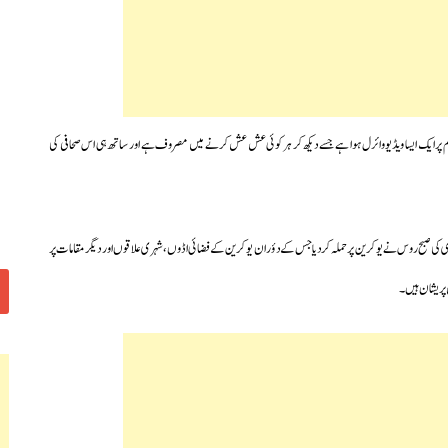
ام پر ایک ایسا ویڈیو وائرل ہوا ہے جسے دیکھ کر ہر کوئی عش عش کرنے میں مصروف ہے اور ساتھ ہی اس صحافی کی
ر روس کے درمیان گزشتہ دو ہفتوں سے تنازعات عروج پر تھے۔بالآخر آج 24 فروری کی صبح روس نے یوکرین پر حملہ کردیا جس کے دؤران یوکرین کے فضائی اڈوں،شہری علاقوں اور دیگر مقامات پر
 پریشان ہیں۔