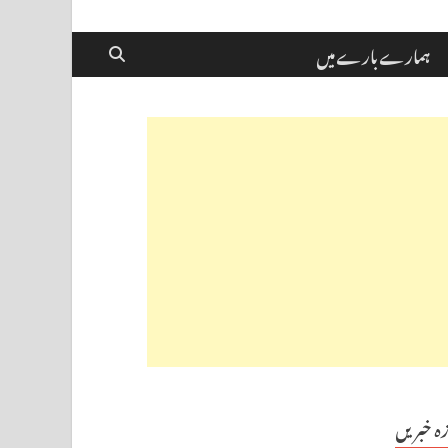
ہمارے بارے میں
زہ خبریں