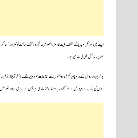
ایسے میں سوشل میڈیا کے مختلف پلیٹ فارمز بالخصوص مائیکرو بلاگنگ سائٹ ٹوئٹر اور انسٹا گر
بھرپور ستائش بھی کی جارہی ہے۔
یوکرین او
روس کی جانب سے میزائل داغے گئے اور یہ سلسلہ ہنوز جاری ہے جس سے ساری دنیا اور حکومتیں