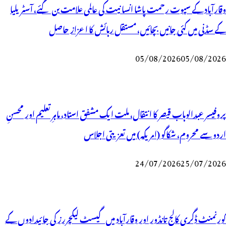
وقارآباد کے سپوت رحمت پاشا انسانیت کی عالمی علامت بن گئے، آسٹریلیا
کے سڈنی میں کئی جانیں بچائیں، مستقل رہائش کا اعزاز حاصل
05/08/2026
05/08/2026
پروفیسر عبدالوہاب قیصر کا انتقال، ملت ایک مشفق استاد، ماہرِتعلیم اور محسنِ
اردو سے محروم، شکاگو (امریکہ) میں تعزیتی اجلاس
24/07/2026
25/07/2026
گورنمنٹ ڈگری کالج تانڈور اور وقارآباد میں گیسٹ لیکچررز کی جائیدادوں کے