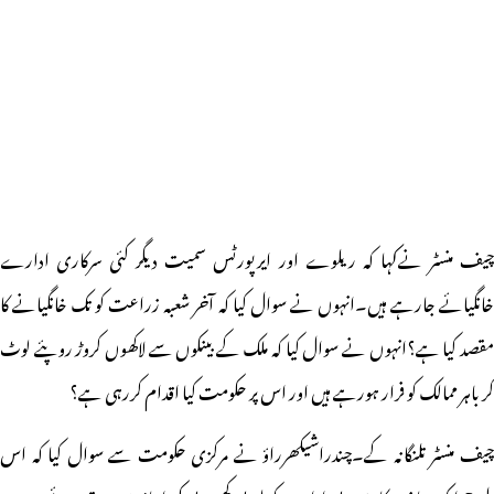
چیف منسٹر نےکہا کہ ریلوے اور ایرپورٹس سمیت دیگر کئی سرکاری ادارے
خانگیائے جارہے ہیں۔انہوں نے سوال کیا کہ آخر شعبہ زراعت کو تک خانگیانے کا
مقصد کیا ہے؟انہوں نے سوال کیا کہ ملک کے بینکوں سے لاکھوں کروڑ روپئے لوٹ
کر باہر ممالک کو فرار ہورہے ہیں اور اس پر حکومت کیا اقدام کررہی ہے؟
چیف منسٹر تلنگانہ کے۔چندراشیکھرراؤ نے مرکزی حکومت سے سوال کیا کہ اس