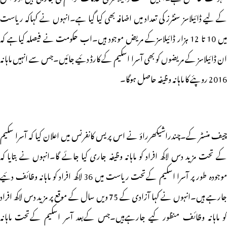
کے لیے ڈائیلاسز سنٹرز کی تعداد میں اضافہ بھی کیا گیا ہے۔انہوں نے کہاکہ ریاست
میں 10 تا 12 ہزار ڈائیلاسزکے مریض موجود ہیں۔اب حکومت نے فیصلہ کیاہے کہ
ان ڈائیلاسز کے مریضوں کو بھی آسرا اسکیم کے کارڈ دئیے جائیں۔جس سے انہیں ماہانہ
2016 روپئے کا ماہانہ وظیفہ حاصل ہوگا۔
چیف منسٹر کے۔چندراشیکھرراؤ نے اس پریس کانفرنس میں اعلان کیا کہ آسرا سکیم
کے تحت مزید دس لاکھ افراد کو ماہانہ وظیفہ جاری کیا جائے گا۔انہوں نے بتایا کہ
موجودہ طور پر آسرا اسکیم کےتحت ریاست میں 36 لاکھ افراد کو ماہانہ وظائف دئیے
جارہے ہیں۔انہوں نے کہا آزادی کے 75 ویں سال کے موقع پر مزید دس لاکھ افراد
کو ماہانہ وظائف منظور کیے جارہےہیں۔جس کےبعد آسر اسکیم کےتحت ماہانہ