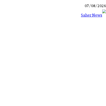
Ski
07/08/2026
t
conten
Saher News
نیوز پورٹل