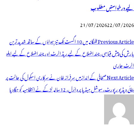
لیے درخواستیں مطلوب
21/07/2026
22/07/2026
وسٹوں
Previous Article
تلنگانہ میں 10 اگست تک تیز ہواؤں کے ساتھ شدید ترین
ی
بارش کی پیش قیاسی، چند اضلاع کے لیے ریڈ الرٹ اور چند اضلاع کے لیے ایلو
یویگیشن
الرٹ جاری
Next Article
صحافی کے اندازمیں سرفراز خان نے سرکاری اسکول کی حالت پر
بنائی ویڈیو رپورٹ، سوشل میڈیا پر وائرل، 12سالہ لڑکے نے انتظامیہ کو جگادیا