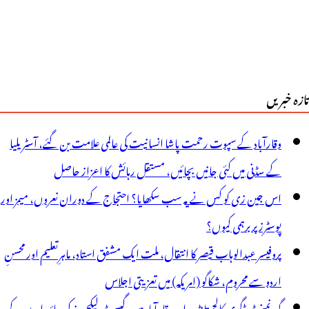
تازہ خبریں
وقارآباد کے سپوت رحمت پاشا انسانیت کی عالمی علامت بن گئے، آسٹریلیا
کے سڈنی میں کئی جانیں بچائیں، مستقل رہائش کا اعزاز حاصل
اس جین زی کو کس نے یہ سب سکھایا؟ احتجاج کے دوران نعروں، میمز اور
پوسٹرز پر برہمی کیوں؟
پروفیسر عبدالوہاب قیصر کا انتقال، ملت ایک مشفق استاد، ماہرِتعلیم اور محسنِ
اردو سے محروم، شکاگو (امریکہ) میں تعزیتی اجلاس
گورنمنٹ ڈگری کالج تانڈور اور وقارآباد میں گیسٹ لیکچررز کی جائیدادوں کے