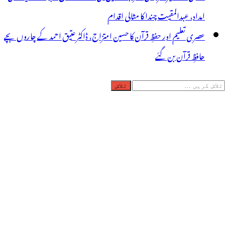
امداد، عبدالمقیت چندا کا مثالی اقدام
عصری تعلیم اور حفظِ قرآن کا حسین امتزاج، ڈاکٹر عتیق احمد کے چاروں بچے
حافظِ قرآن بن گئے
لاش
ریں
رائے: