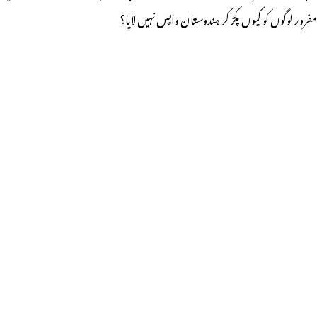
مفرور لوگوں کو کیوں پکڑ کر ہندوستان واپس نہیں لایا؟