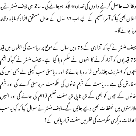
وظائف حاصل کرنے والوں کی تعداد 46 لاکھ ہوجائے گی۔ساتھ ہی چیف منسٹر نے یہ
اعلان بھی کیا کہ آسراسکیم کے لیے اب 57 سال کے حامل مستحق افراد کو ماہانہ وظیفہ
دیا جائے گا۔
چیف منسٹر نے کہا کہ آزادی کے 75 ویں سال کے موقع پر ریاست کی جیلوں میں قید
75 قیدیوں کو آزاد کرنے کا انہوں نے حکم دیا گیا ہے۔چیف منسٹر نے کہاکہ یتیم
بچوں کو اسٹریٹ چلڈرنس قرار دیا جائے گا اور ریاستی سب کمیٹی نے بھی اس کی
سفارش کی ہے۔ریاست کے یتیم خانوں کی حکومت سرپرستی کرے گی اور یتیم
خانوں کے بچوں کو بھی کے جی تا پی جی مفت تعلیم فراہم کی جائے گی اور انہیں
ملازمتوں میں تحفظات بھی دئیے جائیں گے۔چیف منسٹر نے سوال کیا کہ کیا یہ سب
اقدامات مرکزی حکومت کی نظر میں مفت قرار پائیں گے؟