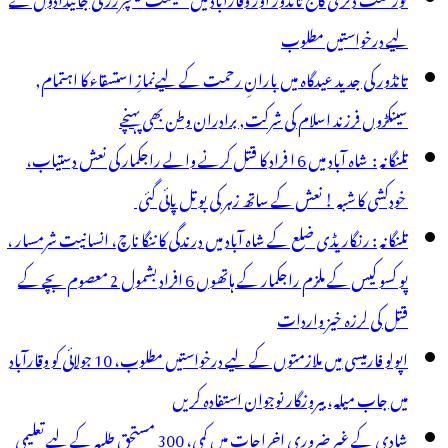
لیے درخواستیں مطلوب
تانڈور کی جدید عیدگاہ میں بارانِ رحمت کے لیےنمازِ استسقاء کا اہتمام,
سینکڑوں فرزند اسلام کی شرکت, برادران وطن بھی پہنچے
تلنگانہ : شاہ آباد میں 6 ا فراد کا قتل کرنے والے راجکمار کی نعش دستیاب،
خودکشی کا شبہ ! نعش کے ساتھ زہر کی بوتل پائی گئی
تلنگانہ : رنگاریڈی ضلع کے شاہ آباد میں درندگی کا ننگا ناچ، انسانیت شرمسار ،
پو کسو کیس کے ملزم راجکمار کے ہاتھوں 6 افراد بشمول 2 معصوم بچے کے
قتل کی لرزہ خیز واردات
اپولو فارمیسی میں ملازمتوں کے لیے درخواستیں مطلوب، 10 جولائی کو وقارآباد
میں جاب میلہ، بیروزگار نوجوان استفادہ کریں
شادی کے غیر ضروری اخراجات میں کمی، 300 مستحق طلبہ کے لیے تعلیمی