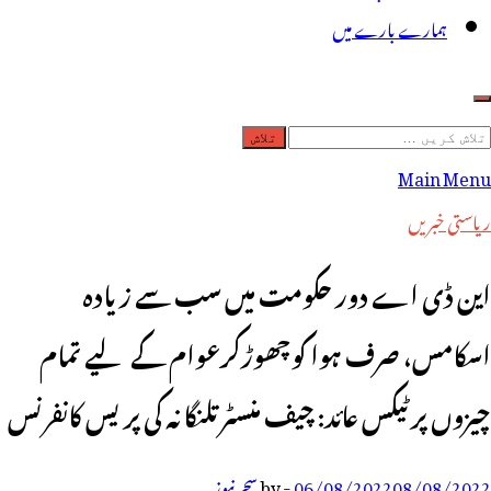
ہمارے بارے میں
لاش
ریں
Main Menu
رائے:
ریاستی خبریں
این ڈی اے دور حکومت میں سب سے زیادہ
اسکامس، صرف ہوا کو چھوڑکرعوام کے لیے تمام
چیزوں پر ٹیکس عائد: چیف منسٹر تلنگانہ کی پریس کانفرنس
08/08/2022
06/08/2022
-
by
سحر نیوز