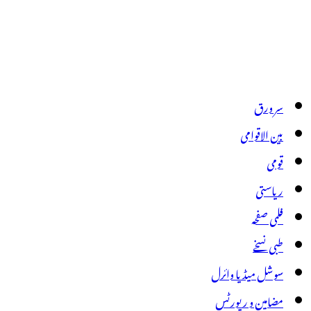
سر ورق
بین الاقوامی
قومی
ریاستی
فلمی صفحہ
طبی نسخے
سوشل میڈیا وائرل
مضامین و رپورٹس