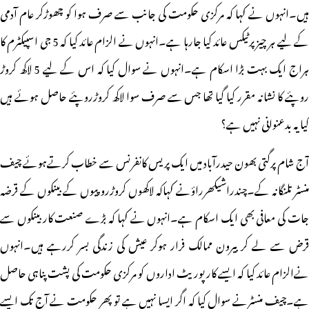
ہیں۔انہوں نے کہا کہ مرکزی حکومت کی جانب سے صرف ہوا کو چھوڑکر عام آدمی
کے لیے ہر چیز پرٹیکس عائد کیا جارہا ہے۔انہوں نے الزام عائد کیا کہ 5 جی اسپیکٹرم کا
ہراج ایک بہت بڑا اسکام ہے۔انہوں نے سوال کیا کہ اس کے لیے 5 لاکھ کروڑ
روپئے کا نشانہ مقرر کیا گیا تھا جس سے صرف سوا لاکھ کروڑروپئے حاصل ہوئے ہیں
کیا یہ بدعنوانی نہیں ہے؟
آج شام پرگتی بھون حیدرآباد میں ایک پریس کانفرنس سے خطاب کرتےہوئے چیف
منسٹر تلنگانہ کے۔چندراشیکھرراؤنے کہاکہ لاکھوں کروڑروپیوں کے بینکوں کے قرضہ
جات کی معافی بھی ایک اسکام ہے۔انہوں نے کہا کہ بڑے صنعت کار بینکوں سے
قرض سے لے کر بیرون ممالک فرار ہوکر عیش کی زندگی بسر کررہے ہیں۔انہوں
نےالزام عائد کیا کہ ایسے کارپوریٹ اداروں کو مرکزی حکومت کی پشت پناہی حاصل
ہے۔چیف منسٹرنے سوال کیا کہ اگر ایسا نہیں ہے تو پھر حکومت نے آج تک ایسے