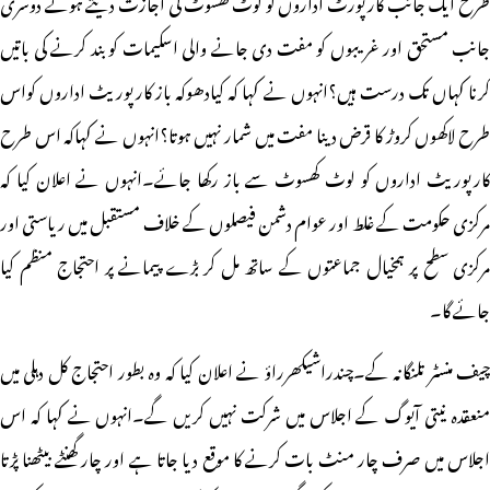
طرح ایک جانب کارپورٹ اداروں کو لوٹ کھسوٹ کی اجازت دیتے ہوئے دوسری
جانب مستحق اور غریبوں کو مفت دی جانے والی اسکیمات کو بند کرنے کی باتیں
کرنا کہاں تک درست ہیں؟انہوں نے کہا کہ کیادھوکہ باز کارپوریٹ اداروں کواس
طرح لاکھوں کروڑ کا قرض دینا مفت میں شمار نہیں ہوتا؟انہوں نے کہاکہ اس طرح
کارپوریٹ اداروں کو لوٹ کھسوٹ سے باز رکھا جائے۔انہوں نے اعلان کیا کہ
مرکزی حکومت کے غلط اور عوام دشمن فیصلوں کے خلاف مستقبل میں ریاستی اور
مرکزی سطح پر ہمخیال جماعتوں کے ساتھ مل کر بڑے پیمانے پر احتجاج منظم کیا
جائے گا۔
چیف منسٹر تلنگانہ کے۔چندراشیکھرراؤ نے اعلان کیا کہ وہ بطور احتجاج کل دہلی میں
منعقدہ نیتی آیوگ کے اجلاس میں شرکت نہیں کریں گے۔انہوں نے کہا کہ اس
اجلاس میں صرف چار منٹ بات کرنے کا موقع دیا جاتا ہے اور چار گھنٹے بیٹھنا پڑتا