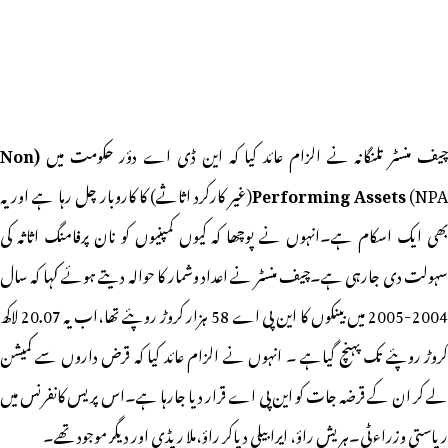
یف منسٹر تلنگانہ نے الزام عائد کیا کہ این ڈی اے دؤر حکومت میں
(Non
Performing Assets
(NPA(غیر کارکرد اثاثے) کا کاروبار چل رہا ہے اور یہ
بھی ایک اسکام ہے۔انہوں نے پوچھا کہ کیوں کمپنیوں کو نان پرفامنگ اثاثہ کی
سہولت دی جارہی ہے۔چیف منسٹر نے اعداد وشمار کا حوالہ دیتے ہوئے کہا کہ سال
2004-2005 میں بینکوں کا این پی اے 58 ہزار کروڑ روپئے تھا،اب یہ 20.07 لاکھ
کروڑ روپئے تک پہنچ گیاہے ۔ انہوں نے الزام عائد کیا کہ قرض داروں سے کمیشن
لے کر ان کے قرضہ جات کو این پی اے قرار دیا جارہا ہے۔اس پریس کانفرنس میں
ریاستی وزراء ٹی۔ہریش راؤ، ایرابیلی دیاکر راؤ،ملا ریڈی اور دیگر موجود تھے۔