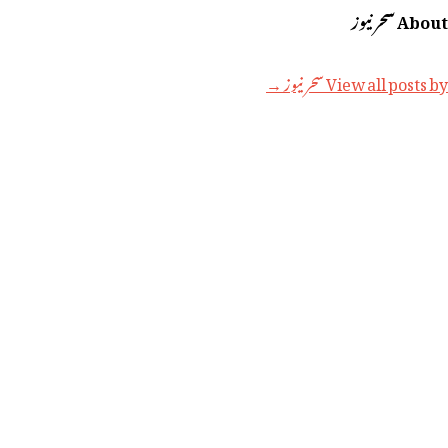
About سحر نیوز
View all posts by سحر نیوز →