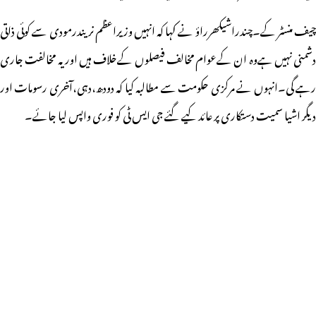
چیف منسٹر کے۔چندراشیکھرراؤ نے کہا کہ انہیں وزیراعظم نریندرمودی سے کوئی ذاتی
دشمنی نہیں ہےوہ ان کےعوام مخالف فیصلوں کےخلاف ہیں اور یہ مخالفت جاری
رہے گی۔انہوں نے مرکزی حکومت سے مطالبہ کیا کہ دودھ،دہی،آخری رسومات اور
دیگر اشیا سمیت دستکاری پر عائد کیے گئے جی ایس ٹی کو فوری واپس لیا جائے۔