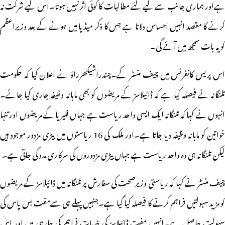
ہےاور ہماری جانب سے کیے گئے مطالبات کا کوئی اثر نہیں ہوتا۔اس لیے شرکت نہ
کرنے کا مقصد انہیں احساس دلانا ہے جس کا ذکر میڈیا میں ہونے کے بعد وزیراعظم
کو یہ بات سمجھ میں آئے گی۔
اس پریس کانفرنس میں چیف منسٹر کے۔چندراشیکھرراؤ نے اعلان کیا کہ حکومت
تلنگانہ نے فیصلہ کیا ہے کہ ڈائیلاسز کے مریضوں کو بھی ماہانہ وظیفہ جاری کیا جائے۔
انہوں نے کہا کہ تلنگانہ ایک ایسی واحد ریاست ہے جہاں فلیریا کے مریضوں اور تنہا
خواتین کو ماہانہ وظیفہ دیا جاتا ہے۔اور ملک کی 16 ریاستوں میں بیڑی مزدور موجود ہیں
لیکن تلنگانہ ہی وہ واحد ریاست ہے جہاں بیڑی مزدوروں کی سرکاری مدد کی جاتی ہے۔
چیف منسٹر نے کہا کہ ریاستی وزیرصحت کی سفارش پر تلنگانہ میں ڈائیلاسز کے مریضوں
کو مزیدسہولتیں فراہم کرنے کا فیصلہ کیا گیا ہے۔جنہیں پہلے ہی سےمفت بس پاس کی
سہولت حاصل ہے۔انہیں مفت ڈائیلاسز کی خدمات فراہم کی جارہی ہیں اور اس