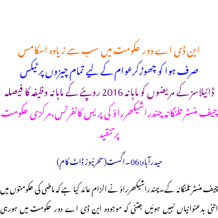
این ڈی اے دور حکومت میں سب سے زیادہ اسکامس
صرف ہوا کو چھوڑکرعوام کے لیے تمام چیزوں پر ٹیکس
ڈائیلاسز کے مریضوں کو ماہانہ 2016 روپئے کے ماہانہ وظیفہ کا فیصلہ
چیف منسٹر تلنگانہ چندراشیکھرراؤ کی پریس کانفرنس،مرکزی حکومت
پر تنقید
حیدرآباد:06۔اگست(سحرنیوز ڈاٹ کام)
چیف منسٹر تلنگانہ کے۔چندراشیکھرراؤ نے الزام عائد کیا ہے کہ ماضی کی حکومتوں میں
اتنی بدعنوانیاں نہیں ہوئیں جتنی کہ موجودہ این ڈی اے دور حکومت میں ہورہی