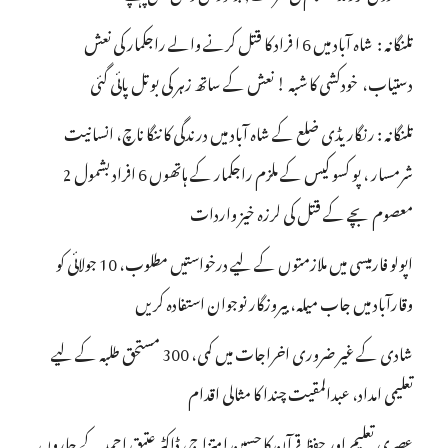
تلنگانہ : شاہ آباد میں 6 ا فراد کا قتل کرنے والے راجکمار کی نعش
دستیاب، خودکشی کا شبہ ! نعش کے ساتھ زہر کی بوتل پائی گئی
تلنگانہ : رنگاریڈی ضلع کے شاہ آباد میں درندگی کا ننگا ناچ، انسانیت
شرمسار ، پو کسو کیس کے ملزم راجکمار کے ہاتھوں 6 افراد بشمول 2
معصوم بچے کے قتل کی لرزہ خیز واردات
اپولو فارمیسی میں ملازمتوں کے لیے درخواستیں مطلوب، 10 جولائی کو
وقارآباد میں جاب میلہ، بیروزگار نوجوان استفادہ کریں
شادی کے غیر ضروری اخراجات میں کمی، 300 مستحق طلبہ کے لیے
تعلیمی امداد، عبدالمقیت چندا کا مثالی اقدام
عصری تعلیم اور حفظِ قرآن کا حسین امتزاج، ڈاکٹر عتیق احمد کے چاروں