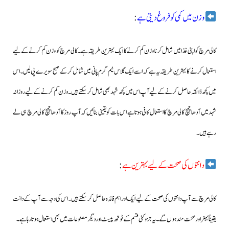
وزن میں کمی کو فروغ دیتی ہے
:
کالی مرچ کو اپنی غذا میں شامل کرنا وزن کم کرنے کا ایک بہترین طریقہ ہے۔کالی مرچ کو وزن کم کرنےکے لیے
استعمال کرنے کا بہترین طریقہ یہ ہے کہ اسے ایک گلاس نیم گرم پانی میں شامل کرکے صبح سویرے پی لیں۔اس
میں کچھ ذائقہ حاصل کرنے کے لیے آپ اس میں کچھ شہد بھی شامل کر سکتے ہیں۔
وزن کم کرنے کے لیے روزانہ
شہد میں آدھا چمچ کالی مرچ کا استعمال کافی ہوتا ہے اس بات کو یقینی بنائیں کہ آپ روز کا آدھا چمچ کالی مرچ ہی لے
رہے ہیں۔
دانتوں کی صحت کے لیے بہترین ہے
:
کالی مرچ سے آپ دانتوں کی صحت کے لیے ایک اور اہم فائدہ حاصل کر سکتے ہیں۔ اس کی وجہ سے آپ کے دانت
یقیناً بہتر اور صحت مند ہوں گے۔یہ جزو کئی قسم کے ٹوتھ پیسٹ اور دیگر مصنوعات میں بھی استعمال ہوتا رہا ہے۔