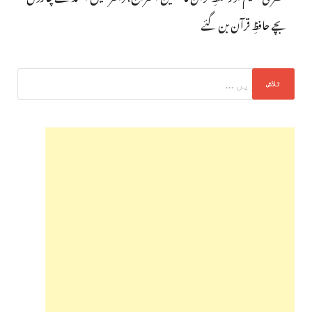
بچے حافظِ قرآن بن گئے