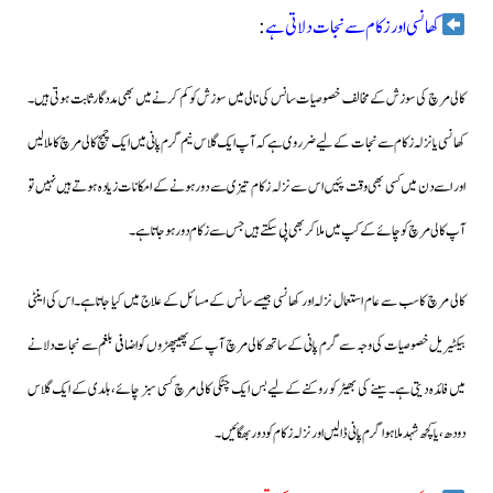
کھانسی اور زکام سے نجات دلاتی ہے
:
کالی مرچ کی سوزش کےمخالف خصوصیات سانس کی نالی میں سوزش کو کم کرنے میں بھی مددگار ثابت ہوتی ہیں۔
کھانسی یا نزلہ زکام سے نجات کے لیے ضرروی ہےکہ آپ ایک گلاس نیم گرم پانی میں ایک چمچ کالی مرچ کا ملا لیں
اور اسے دن میں کسی بھی وقت پئیں اس سے نزلہ زکام تیزی سے دور ہونےکے امکانات زیادہ ہوتےہیں نہیں تو
آپ کالی مرچ کو چائے کے کپ میں ملا کر بھی پی سکتے ہیں جس سے زکام دور ہو جاتا ہے۔
کالی مرچ کا سب سے عام استعمال نزلہ اور کھانسی جیسے سانس کےمسائل کے علاج میں کیا جاتا ہے۔اس کی اینٹی
بیکٹیریل خصوصیات کی وجہ سے گرم پانی کے ساتھ کالی مرچ آپ کے پھیپھڑوں کو اضافی بلغم سے نجات دلانے
میں فائدہ دیتی ہے۔سینے کی بھیڑ کو روکنےکےلیے بس ایک چٹکی کالی مرچ کسی سبز چائے، ہلدی کے ایک گلاس
دودھ، یا کچھ شہد ملا ہوا گرم پانی ڈالیں اور نزلہ زکام کو دور بھگائیں۔