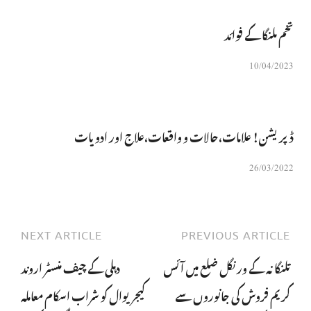
تخم ملنگا کے فوائد
10/04/2023
ڈپریشن! علامات،حالات و واقعات،علاج اور ادویات
26/03/2022
NEXT ARTICLE
PREVIOUS ARTICLE
تلنگانہ کے ورنگل ضلع میں آئس
دہلی کے چیف منسٹر اروند
کریم فروش کی جانوروں سے
کیجریوال کو شراب اسکام معاملہ