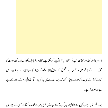
کالی مرچ والا کھانا درحقیقت آپ کی آنتوں پر آسانی پیدا کرسکتا ہے۔کالی مرچ ہائیڈروکلورک ایسڈ کی رطوبت کو
تحریک دےکر ہاضمے میں مدد کرتی ہے۔تحقیق کے مطابق ہائیڈروکلورک ایسڈ ایک ایسا تیزاب ہے جو پیٹ میں
کھانے کو توڑنے میں مدد کرتا ہے۔ ہائیڈروکلورک ایسڈ معدے میں پروٹین اور دیگر غذائی اجزا کے ہاضمے کے لیے
بے حد ضروری ہے۔
جب جسم میں تیزاب کی پیداوار ناکافی ہوجاتی ہےتو کھانا پیٹ میں طویل عرصے تک رہ سکتا ہےجس سے سینے میں