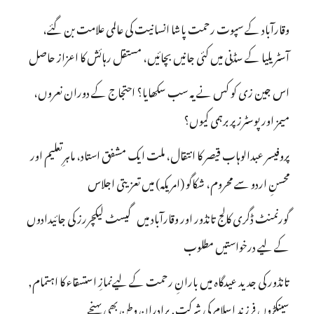
وقارآباد کے سپوت رحمت پاشا انسانیت کی عالمی علامت بن گئے،
آسٹریلیا کے سڈنی میں کئی جانیں بچائیں، مستقل رہائش کا اعزاز حاصل
اس جین زی کو کس نے یہ سب سکھایا؟ احتجاج کے دوران نعروں،
میمز اور پوسٹرز پر برہمی کیوں؟
پروفیسر عبدالوہاب قیصر کا انتقال، ملت ایک مشفق استاد، ماہرِتعلیم اور
محسنِ اردو سے محروم، شکاگو (امریکہ) میں تعزیتی اجلاس
گورنمنٹ ڈگری کالج تانڈور اور وقارآباد میں گیسٹ لیکچررز کی جائیدادوں
کے لیے درخواستیں مطلوب
تانڈور کی جدید عیدگاہ میں بارانِ رحمت کے لیےنمازِ استسقاء کا اہتمام,
سینکڑوں فرزند اسلام کی شرکت, برادران وطن بھی پہنچے