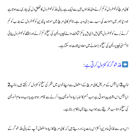
کالی مرچ کولیسٹرول کو کم کرنے والی غذاؤں میں سے ایک ہے۔ہائی بلڈ کولیسٹرول کاتعلق دل کی بیماری سے ہوتا ہے
جو دنیا بھر میں اموات کی سب سےبڑی وجہ ہے۔تاہم کالی مرچ میں موجود پائپرین کولیسٹرول کےجذب کو کم
کرنے بُرے کولیسٹرول یعنی ایل ڈی ایل یا کم کثافت والے لیپو پروٹین کی سطح کو کم کرنے اور اچھے کولیسٹرول یا ہائی
ڈینسٹی لیپو پروٹین کی سطح کو بڑھانے میں معاون ثابت ہو سکتا ہے۔
بلڈ شوگر کو کنٹرول کرتی ہے
:
ٹائپ
2
ذیابیطس کے مریض کالی مرچ کے استعمال سے اپنے خون میں شکر کی سطح کو کنٹرول کر سکتے ہیں۔ٹائپ
2
ذیابیطس اس وقت پیدا ہوتی ہے جب جسم کا لبلبہ زیادہ انسولین پیدا کرنے سے قاصر ہوتاہے یا جب وہ عام انسولین
کی سطح کو مناسب طریقے سے جواب دینے میں ناکام رہتا ہے۔
اس وجہ سے غذائی ماہرین اکثر اس بات پر زور دیتے ہیں کہ کالی مرچ کا زیادہ استعمال آپ کے ہائی بلڈ شوگر کے