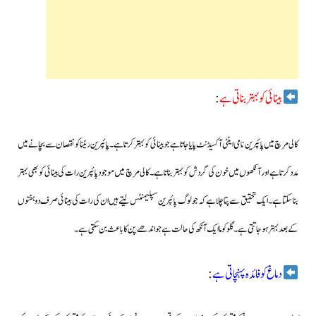
بینائی کو بہتر بناتی ہے
:
کالی مرچ میں پائپرین نامی اینٹی آکسیڈنٹ پایا جاتا ہے جو بینائی کو بہتر کرتا ہے۔ پائپرین ریٹنا کو نقصان سے بچانے میں
مدد کرتا ہے اور آنکھوں میں خون کی گردش کو بہتر بناتا ہے۔ کالی مرچ میں موجود پائپرین رات کی بینائی کو بھی بہتر
بنا سکتا ہے۔
ایک تحقیق سے پتا چلا ہے کہ جو لوگ پائپرین سپلیمنٹس لیتےہیں ان کی رات کی بینائی صرف دو ہفتوں
کے بعد بہتر ہوجاتتی ہے۔گلوکوما ایک آنکھ کی حالت ہےجو اندھے پن کا باعث بن سکتی ہے۔
دماغ کو فائدہ پہنچاتی ہے
: