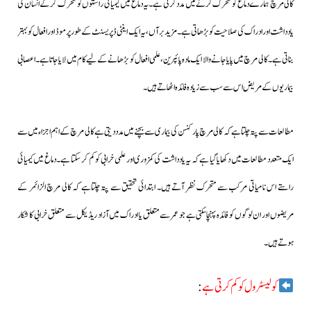
کالی مرچ ہمارے دماغ کومتحرک کرنےمیں مدد کرتی ہے۔یہ دماغ میں کیمیائی راستوں کومتحرک کرکےانسان کی
یادداشت اور ادراک کی صلاحیت کو بڑھاتی ہے۔مزید برآں، یہ ایک اینٹی ڈپریسنٹ کے طور پر موڈ اور افعال کو بہتر
بناتی ہے۔ کالی مرچ میں پایا جانے والا ایک مادہ پائپرین، علمی افعال کو بڑھانے کے لیے کام میں لایا جاتا ہے۔اعصابی
بیماریوں کےمریض اس سے سب سے زیادہ فائدہ اٹھاتے ہیں۔
مطالعات سے پتہ چلتا ہے کہ کالی مرچ پارکنسن کی بیماری سے بچنے میں مدد دیتی ہے کالی مرچ کے اہم اجزاء میں سے
ایک متعدد مطالعات میں دکھایا گیا ہے کہ یہ یادداشت کی کمزوری اور علمی خرابی کو کم کر سکتا ہے۔ دماغ میں کیمیائی
راستے اس نامیاتی مرکب سے متحرک نظر آتے ہیں۔ ابتدائی تحقیق سے پتہ چلتاہے کہ کالی مرچ الزائمر کے
مریضوں اور ان لوگوں کو فائدہ پہنچاسکتی ہے جو عمر سے متعلق یا ادراک میں آزاد ریڈیکل سے متعلق خرابی کا شکار
ہوتے ہیں۔
کولیسٹرول کو کم کرتی ہے
: