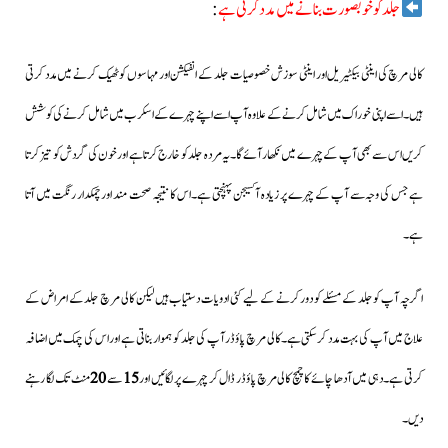
جلد کو خوبصورت بنانے میں مدد کرتی ہے
:
کالی مرچ کی اینٹی بیکٹیریل اور اینٹی سوزش خصوصیات جلد کے انفیکشن اور مہاسوں کو ٹھیک کرنے میں مدد کرتی
ہیں۔ اسے اپنی خوراک میں شامل کرنے کے علاوہ آپ اسے اپنے چہرے کے اسکرب میں شامل کرنے کی کوشش
کریں اس سے بھی آپ کے چہرے میں نکھار آئے گا۔ یہ مردہ جلد کو خارج کرتا ہے اور خون کی گردش کو تیز کرتا
ہے جس کی وجہ سے آپ کے چہرے پر زیادہ آکسیجن پہنچتی ہے۔اس کا نتیجہ صحت مند اور چمکدار رنگت میں آتا
ہے۔
اگرچہ آپ کو جلد کے مسئلے کو دور کرنے کے لیے کئی ادویات دستیاب ہیں لیکن کالی مرچ جلد کے امراض کے
علاج میں آپ کی بہت مدد کر سکتی ہے۔کالی مرچ پاؤڈر آپ کی جلد کو ہموار بناتی ہے اور اس کی چمک میں اضافہ
کرتی ہے۔ دہی میں آدھا چائے کا چمچ کالی مرچ پاؤڈر ڈال کر چہرے پر لگائیں اور
15
سے
20
منٹ تک لگا رہنے
دیں۔