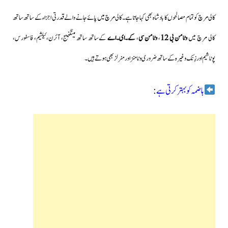
کالی مرچ کو تمام مصالحوں کا بادشاہ بھی کہا جاتا ہے۔کالی مرچ میں پائے جانے والے قدرتی اجزاء کے ساتھ ساتھ
کالی مرچ میں
وٹامن بی 12
،
وٹامن سی
،
کے۔ای۔اے
کےساتھ ساتھ مینگنیج، آئرن،کیلشیم، فاسفورس،
پوٹاشیم اور زِنک وغیرہ کےساتھ ضروری وٹامنز اور منرلز بھی ہوتے ہیں۔
ہاضمہ کو بہتر کرتی ہے
: