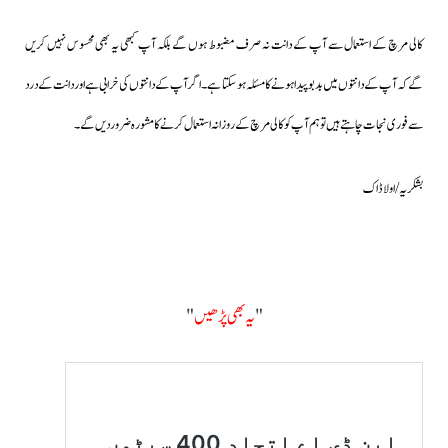
کالی مرچ کے استعمال سے آپ کے دانت نہ صرف مضبوط ہوں گے بلکہ آپ کبھی یہ بھی محسوس نہیں کریں
گےکہ آپ کے دانتوں میں بدبو پیدا ہونے کا مسئلہ ہو سکتا ہے۔اگر آپ کے دانتوں کی خرابی ہے اور دانت کے درد
سے فوری نجات چاہتے ہیں تو ہم آپ کو کالی مرچ کے روزانہ استعمال کرنے کا مشورہ ضرور دیں گے۔
بشکریہ / اولا ڈاک
"
یہ بھی پڑھیں
"