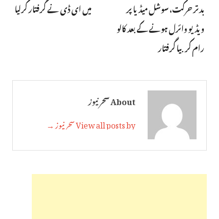
بدتر حرکت، سوشل میڈیا پر
میں ای ڈی نے گرفتار کرلیا
ویڈیو وائرل ہونے کے بعد کالو
رام کربیا گرفتار
About سحر نیوز
View all posts by سحر نیوز →