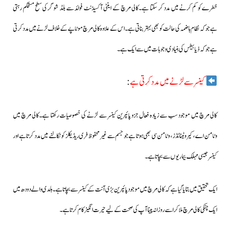
خطرے کو کم کرنے میں مدد کر سکتا ہے۔کالی مرچ کے اینٹی آکسیڈنٹ فوائد سے بلڈ شوگر کی سطح مستحکم رہتی
ہےجوکہ نظام ہاضمہ کی حالت کو بھی بہتر بناتی ہے۔اس کے علاوہ کالی مرچ موٹاپے کے خلاف لڑنے میں مدد کرتی
ہے جو کہ ذیابیطس کی بنیادی وجوہات میں سے ایک ہے۔
کینسر سے لڑنے میں مدد کرتی ہے
:
کالی مرچ میں موجود سب سے زیادہ فعال جزو پائپرین کینسر سے لڑنے کی خصوصیات رکھتا ہے۔کالی مرچ میں
وٹامن اے، کیروٹینائڈز، وٹامن سی بھی ہوتا ہے جو جسم سے غیر محفوظ فری ریڈیکلز کو نکالنے میں مدد کرتا ہے اور
کینسر جیسی مہلک بیماریوں سے بچاتا ہے۔
ایک تحقیق میں بتایا گیاہےکہ کالی مرچ میں موجود پائپرین بڑی آنت کے کینسر سے بچاتا ہے۔ہلدی والے دودھ میں
ایک چٹکی کالی مرچ ملاکر اسے روزانہ پینا آپ کی صحت کے لیے حیرت انگیز کام کرتا ہے۔