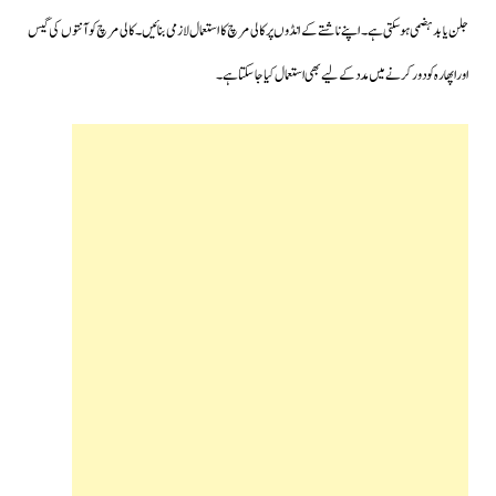
جلن یا بدہضمی ہوسکتی ہے۔ اپنے ناشتے کے انڈوں پر کالی مرچ کا استعمال لازمی بنائیں۔کالی مرچ کو آنتوں کی گیس
اور اپھارہ کو دور کرنے میں مدد کے لیے بھی استعمال کیا جا سکتا ہے۔