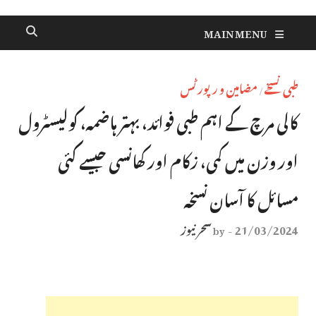
MAIN MENU
طبی نسخے
مضامین و رپورٹس
/
کالی مرچ کے اہم طبی فوائد، بہتر ہاضمہ، کولیسٹرول
اور وزن میں کمی، زکام اور کھانسی جیسے کئی
مسائل کا آسان نسخہ
21/03/2024
سحر نیوز
by
-