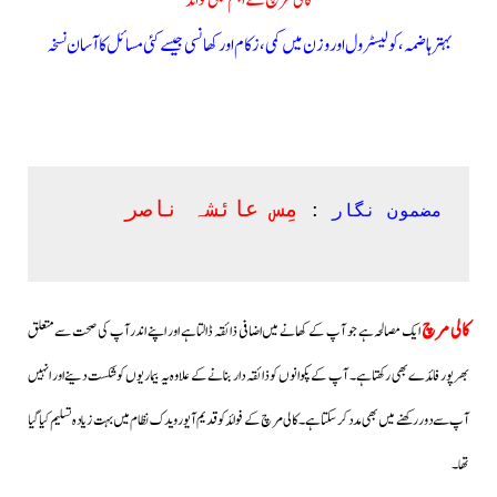
کالی مرچ کے اہم طبی فوائد
بہتر ہاضمہ،کولیسٹرول اور وزن میں کمی، زکام اور کھانسی جیسے کئی مسائل کا آسان نسخہ
مِس عائشہ ناصر
مضمون نگار
 : 
کالی مرچ
ایک مصالحہ ہے جو آپ کے کھانے میں اضافی ذائقہ ڈالتاہے اور اپنے اندر آپ کی صحت سےمتعلق
بھرپور فائدے بھی رکھتا ہے۔ آپ کے پکوانوں کو ذائقہ دار بنانے کے علاوہ یہ بیماریوں کو شکست دینے اور انہیں
آپ سے دور رکھنے میں بھی مدد کر سکتا ہے۔کالی مرچ کے فوائد کو قدیم آیورویدک نظام میں بہت زیادہ تسلیم کیا گیا
تھا۔