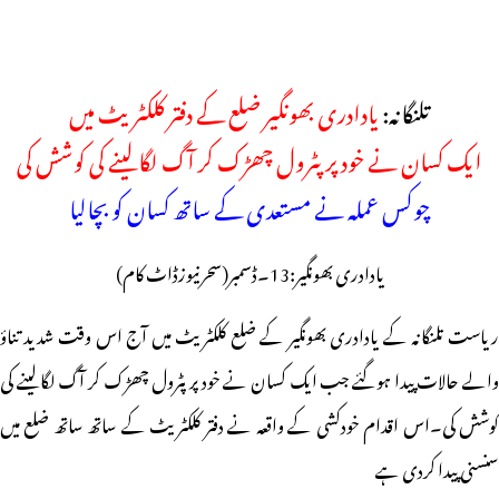
تلنگانہ:
یادادری بھونگیر ضلع کے دفتر کلکٹریٹ میں
ایک کسان نے خود پر پٹرول چھڑک کر آگ لگالینے کی کوشش کی
چوکس عملہ نے مستعدی کے ساتھ کسان کو بچالیا
یادادری بھونگیر:13۔ڈسمبر(سحرنیوزڈاٹ کام)
ریاست تلنگانہ کے یادادری بھونگیر کے ضلع کلکٹریٹ میں آج اس وقت شدید تناؤ
والے حالات پیدا ہوگئے جب ایک کسان نے خود پر پٹرول چھڑک کر آگ لگالینے کی
کوشش کی۔اس اقدام خودکشی کے واقعہ نے دفتر کلکٹریٹ کے ساتھ ساتھ ضلع میں
سنسنی پیدا کردی ہے