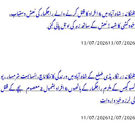
تلنگانہ : شاہ آباد میں 6 ا فراد کا قتل کرنے والے راجکمار کی نعش دستیاب،
خودکشی کا شبہ ! نعش کے ساتھ زہر کی بوتل پائی گئی
13/07/2026
13/07/2026
تلنگانہ : رنگاریڈی ضلع کے شاہ آباد میں درندگی کا ننگا ناچ، انسانیت شرمسار ، پو
کسو کیس کے ملزم راجکمار کے ہاتھوں 6 افراد بشمول 2 معصوم بچے کے قتل
کی لرزہ خیز واردات
11/07/2026
12/07/2026