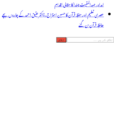
امداد، عبدالمقیت چندا کا مثالی اقدام
عصری تعلیم اور حفظِ قرآن کا حسین امتزاج، ڈاکٹر عتیق احمد کے چاروں بچے
حافظِ قرآن بن گئے
لاش
ریں
رائے: