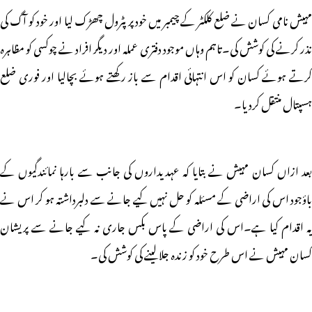
مہیش نامی کسان نے ضلع کلکٹر کے چیمبر میں خود پر پٹرول چھڑک لیا اور خود کو آگ کی
نذر کرنے کی کوشش کی۔تاہم وہاں موجود دفتری عملہ اور دیگر افراد نے چوکسی کو مظاہرہ
کرتے ہوئے کسان کو اس انتہائی اقدام سے باز رکھتے ہوئے بچالیا اور فوری ضلع
ہسپتال منتقل کردیا۔
بعد ازاں کسان مہیش نے بتایا کہ عہدیداروں کی جانب سے بارہا نمائندگیوں کے
باؤجود اس کی اراضی کے مسئلہ کو حل نہیں کیے جانے سے دلبرداشتہ ہو کر اس نے
یہ اقدام کیا ہے۔اس کی اراضی کے پاس بکس جاری نہ کیے جانے سے پریشان
کسان مہیش نے اس طرح خود کو زندہ جلالینے کی کوشش کی۔