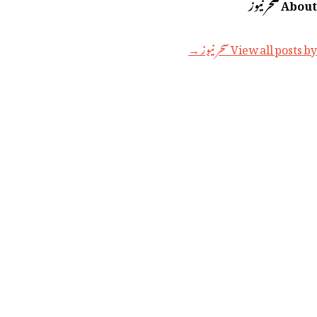
About سحر نیوز
View all posts by سحر نیوز →