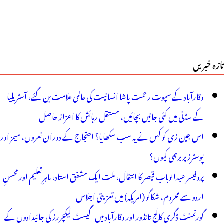
تازہ خبریں
وقارآباد کے سپوت رحمت پاشا انسانیت کی عالمی علامت بن گئے، آسٹریلیا
کے سڈنی میں کئی جانیں بچائیں، مستقل رہائش کا اعزاز حاصل
اس جین زی کو کس نے یہ سب سکھایا؟ احتجاج کے دوران نعروں، میمز اور
پوسٹرز پر برہمی کیوں؟
پروفیسر عبدالوہاب قیصر کا انتقال، ملت ایک مشفق استاد، ماہرِتعلیم اور محسنِ
اردو سے محروم، شکاگو (امریکہ) میں تعزیتی اجلاس
گورنمنٹ ڈگری کالج تانڈور اور وقارآباد میں گیسٹ لیکچررز کی جائیدادوں کے