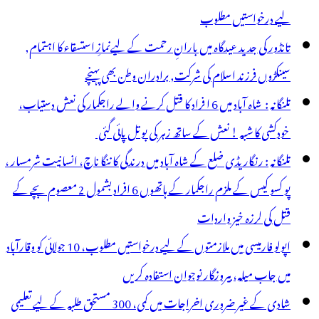
لیے درخواستیں مطلوب
تانڈور کی جدید عیدگاہ میں بارانِ رحمت کے لیےنمازِ استسقاء کا اہتمام,
سینکڑوں فرزند اسلام کی شرکت, برادران وطن بھی پہنچے
تلنگانہ : شاہ آباد میں 6 ا فراد کا قتل کرنے والے راجکمار کی نعش دستیاب،
خودکشی کا شبہ ! نعش کے ساتھ زہر کی بوتل پائی گئی
تلنگانہ : رنگاریڈی ضلع کے شاہ آباد میں درندگی کا ننگا ناچ، انسانیت شرمسار ،
پو کسو کیس کے ملزم راجکمار کے ہاتھوں 6 افراد بشمول 2 معصوم بچے کے
قتل کی لرزہ خیز واردات
اپولو فارمیسی میں ملازمتوں کے لیے درخواستیں مطلوب، 10 جولائی کو وقارآباد
میں جاب میلہ، بیروزگار نوجوان استفادہ کریں
شادی کے غیر ضروری اخراجات میں کمی، 300 مستحق طلبہ کے لیے تعلیمی