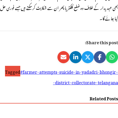
بھی عہدیدار کے خلاف وہ ضلع کلکٹر یا پھر ان سے شکایت کرسکتے ہیں جسے فوری حل
کیا جائے گا۔
Share this post:
Tagged
#farmer-attempts-suicide-in-yadadri-bhongir-
district-collectorate-telangana-
Related Posts