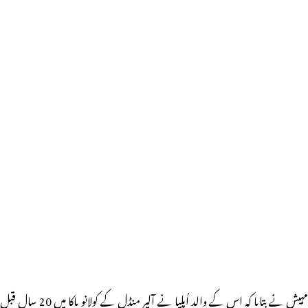
مہیش نے بتایا کہ اس کے والد اُپلیا نے آلیر منڈل کے کولانو پاکا میں 20 سال قبل