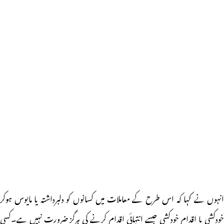
انہوں نے کہا کہ اس طرح کے معاملات میں کسانوں کو دلبرداشتہ یا مایوس ہوکر
خودکشی یا اقدام خودکشی جیسے انتہائی اقدام کرنے کی ہرگز ضرورت نہیں ہے۔کسی