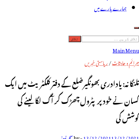
ہمارے بارے میں
لاش
ریں
Main Menu
رائے:
جرائم و حادثات
/
ریاستی خبریں
تلنگانہ: یادادری بھونگیرضلع کے دفتر کلکٹریٹ میں ایک
کسان نے خود پرپٹرول چھڑک کر آگ لگالینے کی
کوشش کی
13/12/2021
13/12/2021
-
by
سحر نیوز