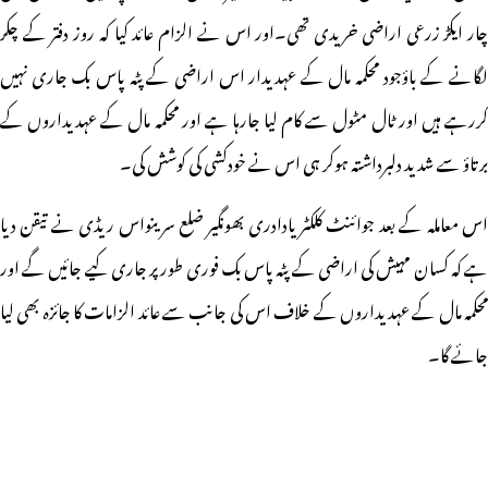
چار ایکڑ زرعی اراضی خریدی تھی۔اور اس نے الزام عائد کیا کہ روز دفتر کے چکر
لگانے کے باؤجود محکمہ مال کے عہدیدار اس اراضی کے پٹہ پاس بک جاری نہیں
ررہے ہیں اور ٹال مٹول سے کام لیا جارہا ہے اور
محکمہ مال کے عہدیداروں کے
برتاؤ سے شدید دلبرداشتہ ہوکر ہی اس نے خودکشی کی کوشش کی۔
اس معاملہ کے بعد جوائنٹ کلکٹر یادادری بھونگیر ضلع سرینواس ریڈی نے تیقن دیا
ہے کہ کسان مہیش کی اراضی کے پٹہ پاس بک فوری طور پر جاری کیے جائیں گے اور
محکمہ مال کے عہدیداروں کے خلاف اس کی جانب سے عائد الزامات کا جائزہ بھی لیا
جائے گا۔