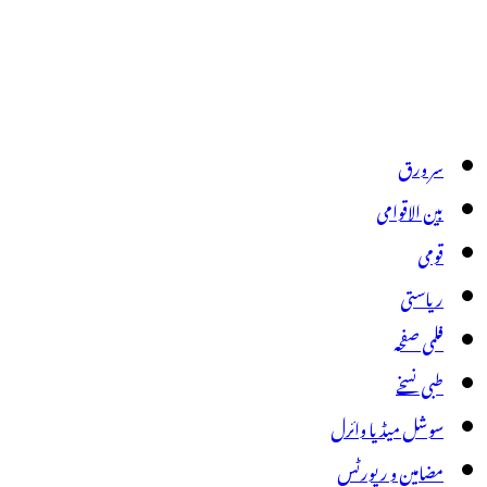
سر ورق
بین الاقوامی
قومی
ریاستی
فلمی صفحہ
طبی نسخے
سوشل میڈیا وائرل
مضامین و رپورٹس