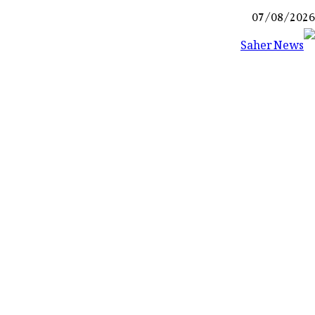
Ski
07/08/2026
t
conten
Saher News
نیوز پورٹل