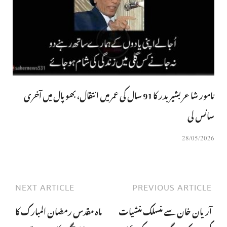
نامور شاعر بشیر بدر کا 91 سال کی عمر میں انتقال، بھوپال میں آخری
سانس لی
28/05/2026
NEXT ARTICLE
PREVIOUS ARTICLE
آریان خان سے منسلک منشیات
ماہ مقدس رمضان المبارک کا