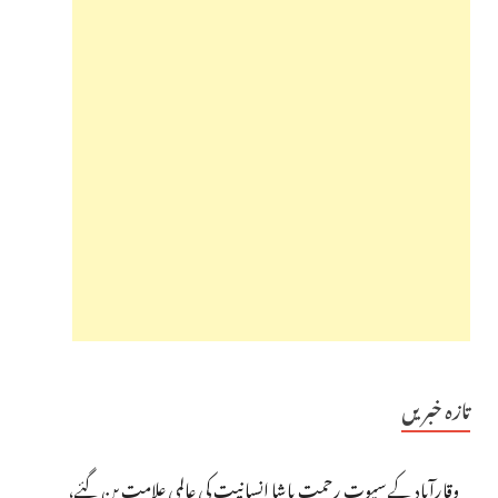
تازہ خبریں
وقارآباد کے سپوت رحمت پاشا انسانیت کی عالمی علامت بن گئے،