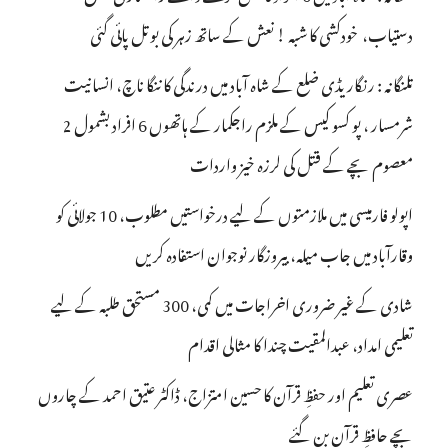
دستیاب، خودکشی کا شبہ ! نعش کے ساتھ زہر کی بوتل پائی گئی
تلنگانہ : رنگاریڈی ضلع کے شاہ آباد میں درندگی کا ننگا ناچ، انسانیت
شرمسار ، پو کسو کیس کے ملزم راجکمار کے ہاتھوں 6 افراد بشمول 2
معصوم بچے کے قتل کی لرزہ خیز واردات
اپولو فارمیسی میں ملازمتوں کے لیے درخواستیں مطلوب، 10 جولائی کو
وقارآباد میں جاب میلہ، بیروزگار نوجوان استفادہ کریں
شادی کے غیر ضروری اخراجات میں کمی، 300 مستحق طلبہ کے لیے
تعلیمی امداد، عبدالمقیت چندا کا مثالی اقدام
عصری تعلیم اور حفظِ قرآن کا حسین امتزاج، ڈاکٹر عتیق احمد کے چاروں
بچے حافظِ قرآن بن گئے