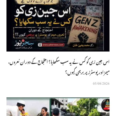
اس جین زی کو کس نے یہ سب سکھایا؟ احتجاج کے دوران نعروں،
میمز اور پوسٹرز پر برہمی کیوں؟
05/08/2026