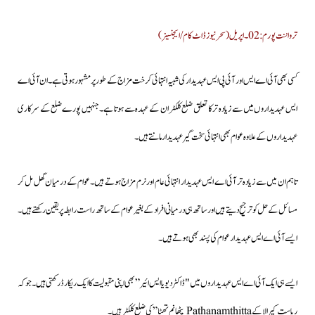
ترواننت پورم: 02۔اپریل (سحرنیوزڈاٹ کام/ایجنسیز)
کسی بھی آئی اے ایس اور آئی پی ایس عہدیدار کی شبیہ انتہائی کرخت مزاج کے طورپرمشہور ہوتی ہے۔ان آئی اے
ایس عہدیداروں میں سے زیادہ تر کا تعلق ضلع کلکٹران کے عہدہ سے ہوتا ہے۔جنہیں پورےضلع کے سرکاری
عہدیداروں کے علاوہ عوام بھی انتہائی سخت گیر عہدیدار مانتے ہیں۔
تاہم ان میں سے زیادہ تر آئی اے ایس عہدیدار انتہائی عام اور نرم مزاج ہوتے ہیں۔عوام کے درمیان گھل مل کر
مسائل کے حل کو ترجیح دیتے ہیں اور ساتھ ہی درمیانی افراد کے بغیر عوام کے ساتھ راست رابطہ پر یقین رکھتے ہیں۔
ایسے آئی اے ایس عہدیدارعوام کی پسند بھی ہوتے ہیں۔
ایسے ہی ایک آئی اے ایس عہدیداروں میں "ڈاکٹر دیویا ایس ائیر” بھی اپنی مقبولیت کا ایک ریکارڈ رکھتی ہیں۔جو کہ
ریاست کیرالا کے Pathanamthitta پٹھانم تھٹا” کی ضلع کلکٹر ہیں۔