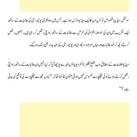
سوشل میڈیا بالخصوص ٹوئٹر پر ان کا ایک ویڈیو وائرل ہوا ہے۔جس میں وہ ایم جی یونیورسٹی کی طالبات کے ساتھ
ایک تقریب میں ان کی حوصلہ افزائی کی غرض سے طالبات کے ساتھ روایتی رقص کررہی ہیں۔جنہیں رقص
کرتے دیکھ کر خود طالبات اور وہاں موجود سرکاری اور یونیورسٹی کے عہدیدار بھی دنگ ہوگئے۔
میڈیا اطلاعات کے مطابق جب ضلع کلکٹر ڈاکٹر دیویا ایس ائیر سے پوچھا گیا کہ کیا انہیں ان طالبات کے ساتھ روایتی
رقص کرتے ہوئے کوئی ہچکچاہٹ محسوس نہیں ہوئی؟ تو ان کا کہنا تھا کہ” کیوں مجھ سے ہچکچاہٹ کی توقع کی جاتی
ہے۔؟ ”