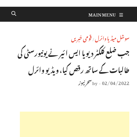
MAIN MENU
سوشل میڈیا وائرل
قومی خبریں
/
جب ضلع کلکٹر دیویا ایس ائیر نے یونیورسٹی کی
طالبات کے ساتھ رقص کیا، ویڈیو وائرل
02/04/2022
سحر نیوز
by
-