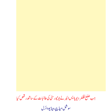
جب ضلع کلکٹر دیویا ایس ائیر نے یونیورسٹی کی طالبات کے ساتھ رقص کیا
سوشل میڈیا پر ویڈیو وائرل