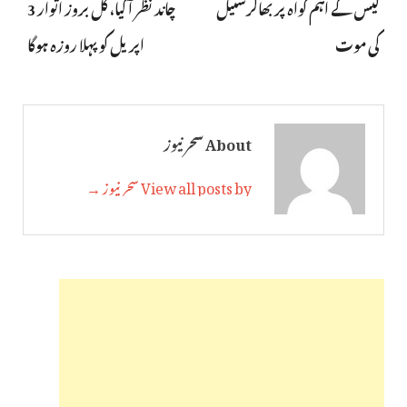
کیس کے اہم گواہ پربھاکرسئیل
چاند نظر آگیا، کل بروز اتوار 3
کی موت
اپریل کو پہلا روزہ ہوگا
About سحر نیوز
View all posts by سحر نیوز →