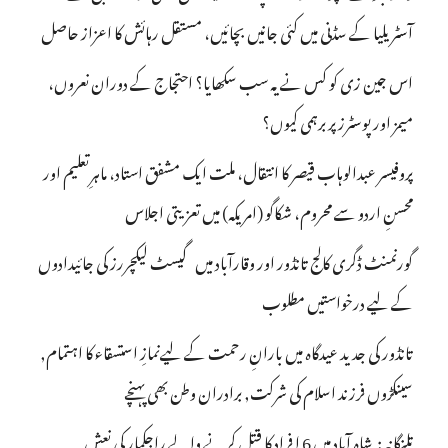
آسٹریلیا کے سڈنی میں کئی جانیں بچائیں، مستقل رہائش کا اعزاز حاصل
اس جین زی کو کس نے یہ سب سکھایا؟ احتجاج کے دوران نعروں،
میمز اور پوسٹرز پر برہمی کیوں؟
پروفیسر عبدالوہاب قیصر کا انتقال، ملت ایک مشفق استاد، ماہرِتعلیم اور
محسنِ اردو سے محروم، شکاگو (امریکہ) میں تعزیتی اجلاس
گورنمنٹ ڈگری کالج تانڈور اور وقارآباد میں گیسٹ لیکچررز کی جائیدادوں
کے لیے درخواستیں مطلوب
تانڈور کی جدید عیدگاہ میں بارانِ رحمت کے لیےنمازِ استسقاء کا اہتمام,
سینکڑوں فرزند اسلام کی شرکت, برادران وطن بھی پہنچے
تلنگانہ : شاہ آباد میں 6 ا فراد کا قتل کرنے والے راجکمار کی نعش