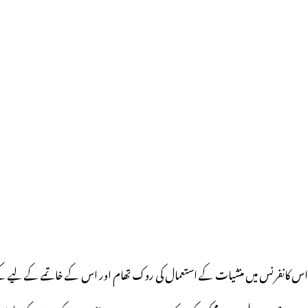
اس کانفرنس میں منشیات کے استعمال کی روک تھام اور اس کے خاتمے کے لیے کیے جان