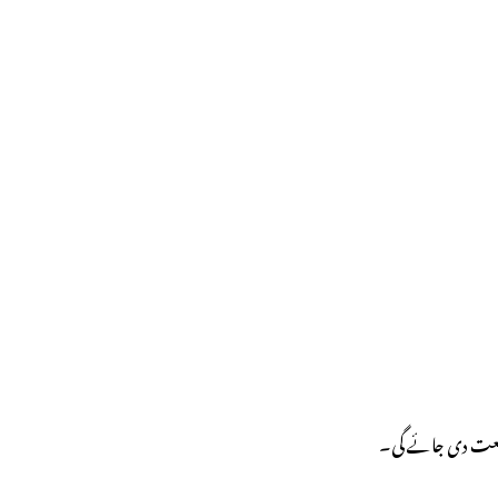
قطیعت دی جائے گی۔