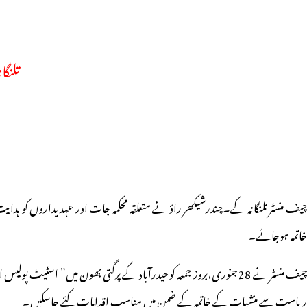
تلنگ
28
چیف منسٹر تلنگانہ کے۔چندرشیکھر راؤ نے متعلقہ محکمہ جات اور عہدیداروں کو ہد
خاتمہ ہوجائے۔
چیف منسٹر نے 28 جنوری،بروز جمعہ کو حیدرآباد کے پرگتی بھون میں” اسٹ
ریاست سے منشیات کے خاتمہ کے ضمن میں مناسب اقدامات کئے جاسکیں۔