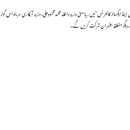
 ایکسائز کانفرنس”میں ریاستی وزیر داخلہ محمدمحمودعلی، وزیر آبکاری سرینواس گو
وہ دیگر متعلقہ افسران شرکت کریں گے۔