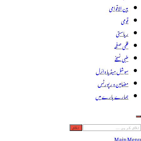
بین الاقوامی
قومی
ریاستی
فلمی صفحہ
طبی نسخے
سوشل میڈیا وائرل
مضامین و رپورٹس
ہمارے بارے میں
لاش
ریں
Main Menu