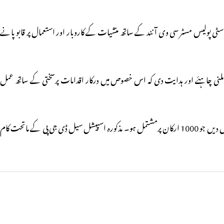
 سٹی پولیس مسٹر سی وی آنند کے ساتھ منشیات کے کاروبار اور استعمال پر قابو پانے
ا ملنی چاہئے اور ہدایت دی کہ اس خصوص میں درکار اقدامات پرسختی کے ساتھ عمل
چیف منسٹر نے اس موقع پر ڈائریکٹر جنرل آف پولیس کو ہدایت دی کہ وہ محکمہ پولیس میں ایک خصوصی نارکوٹکس اینڈ آرگنائزڈ کرائم کنٹرول سیل (کاؤنٹر انٹیلیجنس سیل) تشکیل دیں جو 1000 ارکان پرمشتمل ہو۔ مذکورہ اسپیشل سیل ڈی جی پی کے ماتحت کام