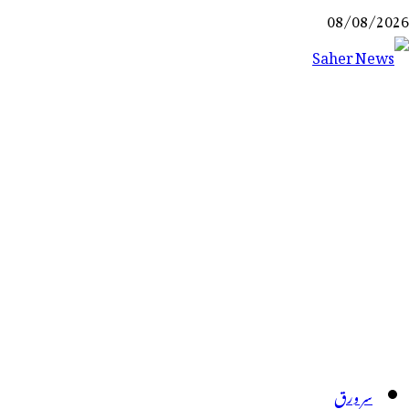
Ski
08/08/2026
t
conten
Saher News
نیوز پورٹل
سر ورق