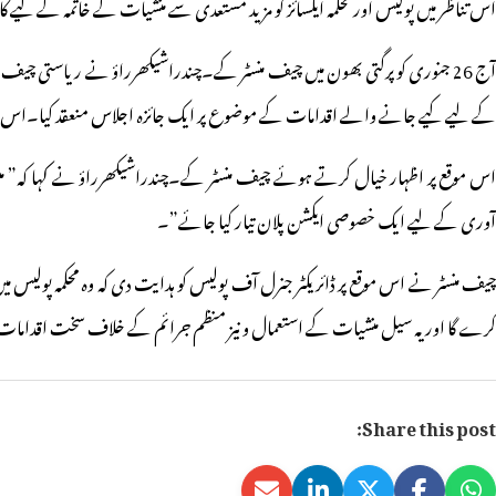
اس تناظر میں پولیس اور محکمہ ایکسائز کو مزید مستعدی سے منشیات کے خاتمہ کے لیے
آج 26 جنوری کو پرگتی بھون میں چیف منسٹر کے۔چندراشیکھرراؤ نے ریاستی چیف 
کے لیے کیے جانے والے اقدامات کے موضوع پر ایک جائزہ اجلاس منعقد کیا۔
اس ج
اس موقع پر اظہار خیال کرتے ہوئے چیف منسٹر کے۔چندراشیکھرراؤ نے کہا کہ” منشی
آوری کے لیے ایک خصوصی ایکشن پلان تیار کیا جائے”۔
کرے گا اور یہ سیل منشیات کے استعمال و نیز منظم جرائم کے خلاف سخت اقدام
Share this post: