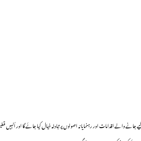
ے والے اقدامات اور رہنمایانہ اصولوں پر تبادلہ خیال کیا جائے گا اور اُنہیں 