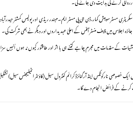
 کارروائی کرنے کی ہدایت دی جائے گی۔
سکریٹری مسٹر سومیش کمار،ڈی جی پی مسٹر ایم۔مہندر ریڈی اور پولیس کمشنر حیدرآباد
ائزہ اجلاس میں چیف منسٹر آفس کے اعلیٰ عہدیداروں اور دیگر نے بھی شرکت کی۔
ات کے مقدمات میں مجرم چاہے کتنے ہی با اثر اور طاقتور کیوں نہ ہوں اُنہیں سز
ات کرنے کے فرائض انجام دے گا۔