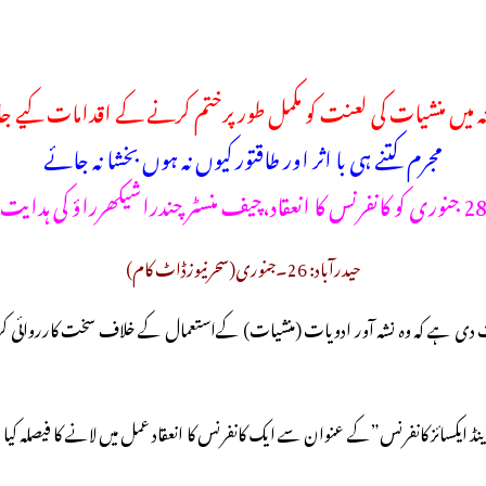
انہ میں منشیات کی لعنت کو مکمل طور پرختم کرنے کے اقدامات کیے جا
مجرم کتنے ہی با اثر اور طاقتور کیوں نہ ہوں بخشا نہ جائے
 جنوری کو کانفرنس کا انعقاد،چیف منسٹر چندراشیکھرراؤ کی ہدایت
حیدرآباد: 26۔جنوری(سحرنیوزڈاٹ کام)
ایت دی ہے کہ وہ نشہ آور ادویات (منشیات) کےاستعمال کے خلاف سخت کارروائی کر
یٹ پولیس اینڈ ایکسائز کانفرنس”کے عنوان سے ایک کانفرنس کا انعقاد عمل میں لانے کا فیصلہ