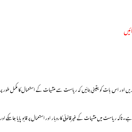
ئیں
یں اور اس بات کو یقینی بنائیں کہ ریاست سے منشیات کے استعمال کا مکمل طور پر
 کیا ہے۔تاکہ ریاست میں منشیات کے غیرقانونی کاروبار اور استعمال پر قابو پایا جاسکے اور