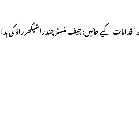
ے اقدامات کیے جائیں: چیف منسٹر چندراشیکھرراؤ کی ہد