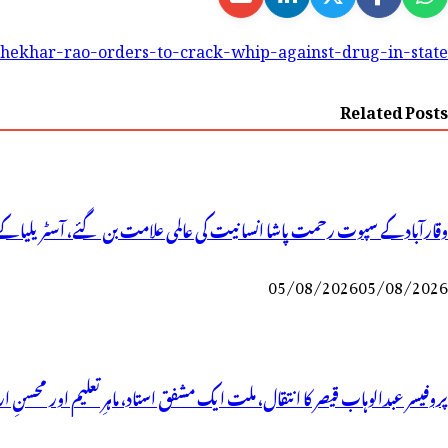
hekhar-rao-orders-to-crack-whip-against-drug-in-state-
Related Posts
وقارآباد کے سپوت رحمت پاشا انسانیت کی عالمی علامت بن گئے، آسٹریلیا کے 
05/08/2026
05/08/2026
پروفیسر عبدالوہاب قیصر کا انتقال، ملت ایک مشفق استاد، ماہرِتعلیم اور محسنِ ا