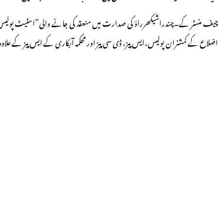
چیف منسٹر کے۔چندراشیکھرراؤ کی صدارت میں منعقد کی جانے والی”اسٹیٹ پولیس اینڈ
اضلاع کے کمشنران پولیس،ایس پیز، ڈی سی پیز اور محکمہ آبکاری کے ایس پیز کے علا