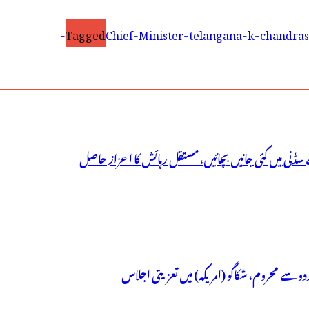
Tagged
Chief-Minister-telangana-k-chandras
سڈنی میں کئی جانیں بچائیں، مستقل رہائش کا اعزاز حاصل
ردو سے محروم، شکاگو (امریکہ) میں تعزیتی اجلاس