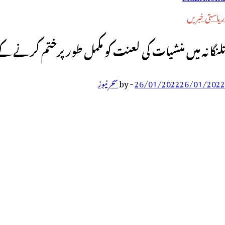
رائے:
ریاستی خبریں
تلنگانہ میں منشیات کی لعنت کو مکمل طور پرختم کرنے ک
26/01/2022
26/01/2022
-
by
سحر نیوز