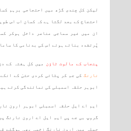
لیکن کل چندی گڑھ میں احتجاجی برہم کسان
احتجاج کے بعد لگتا ہے کہ کسان اب اس طوی
ان میں غیر سماجی عناصر داخل ہوکر کسا
پُرتشدد بناتے ہوئے اس کی بدنامی کا ساما
پنجاب کے مالوت ٹاؤن
میں کل ہفتہ کے دن
نارنگ
کی جم کر پٹائی کردی حتیٰ کے انکے
ابوہر حلقہ اسمبلی کی نمائندگی کرتے ہیں
ایم اے ایل حلقہ اسمبلی ابوہر ارون نارن
گروپ بی جے پی ایم ایل اے ارون نارنگ پر
حملہ میں ارون نارنگ زخمی بھی ہوگئے قبل