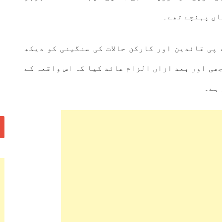
اں پہنچے تھے۔
پی قائدین اور کارکن حالات کی سنگینی کو دیکھ
ھی اور بعد ازاں الزام عائد کیا کہ اس واقعہ کے
 ہے۔