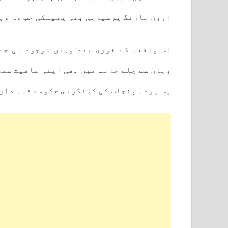
ارون نارنگ پرسیاہی بھی پھینکی جب وہ وہ
اس واقعہ کے فوری بعد وہاں موجود بی جے 
وہاں سے چلے جانے میں بھی اپنی عافیت سمج
پس پردہ پنجاب کی کانگریس حکومت ذمہ دار