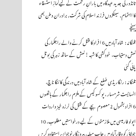
تانڈور کی جدید عیدگاہ میں بارانِ رحمت کے لیےنمازِ استسقاء
کا اہتمام, سینکڑوں فرزند اسلام کی شرکت, برادران وطن بھی
پہنچے
تلنگانہ : شاہ آباد میں 6 ا فراد کا قتل کرنے والے راجکمار کی
نعش دستیاب، خودکشی کا شبہ ! نعش کے ساتھ زہر کی بوتل
پائی گئی
تلنگانہ : رنگاریڈی ضلع کے شاہ آباد میں درندگی کا ننگا ناچ،
انسانیت شرمسار ، پو کسو کیس کے ملزم راجکمار کے ہاتھوں
6 افراد بشمول 2 معصوم بچے کے قتل کی لرزہ خیز واردات
اپولو فارمیسی میں ملازمتوں کے لیے درخواستیں مطلوب، 10
جولائی کو وقارآباد میں جاب میلہ، بیروزگار نوجوان استفادہ کریں