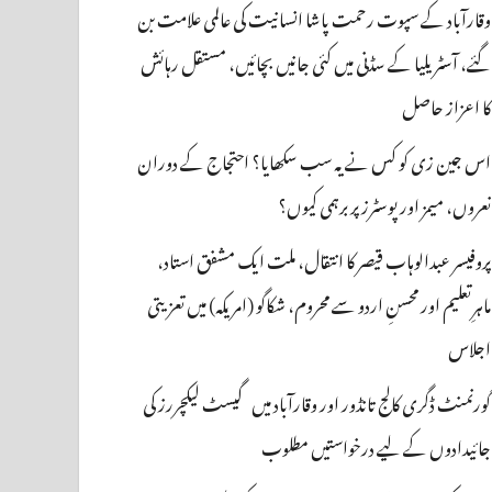
وقارآباد کے سپوت رحمت پاشا انسانیت کی عالمی علامت بن
گئے، آسٹریلیا کے سڈنی میں کئی جانیں بچائیں، مستقل رہائش
کا اعزاز حاصل
اس جین زی کو کس نے یہ سب سکھایا؟ احتجاج کے دوران
نعروں، میمز اور پوسٹرز پر برہمی کیوں؟
پروفیسر عبدالوہاب قیصر کا انتقال، ملت ایک مشفق استاد،
ماہرِتعلیم اور محسنِ اردو سے محروم، شکاگو (امریکہ) میں تعزیتی
اجلاس
گورنمنٹ ڈگری کالج تانڈور اور وقارآباد میں گیسٹ لیکچررز کی
جائیدادوں کے لیے درخواستیں مطلوب