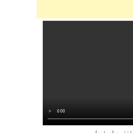
کتا ہے۔(ویڈیو)