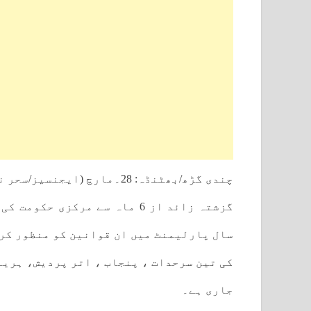
چندی گڑھ/بھٹنڈہ: 28۔مارچ (ایجنسیز/سحر نیوزڈاٹ کام)
گزشتہ زائد از 6 ماہ سے مرکزی
سال پارلیمنٹ میں ان قوانین کو منظور کرو
کی تین سرحدات ، پنجاب ، اتر پردیش، ہریا
جاری ہے۔