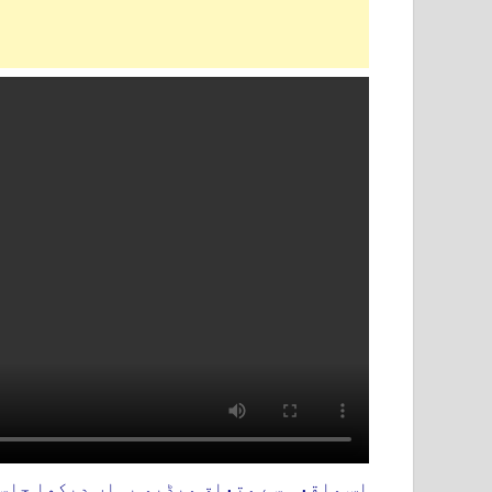
اس واقعہ سے متعلق ویڈیو یہاں دیکھا جاس