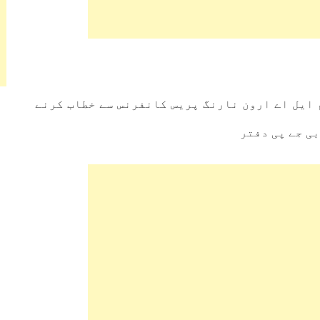
م ایل اے ارون نارنگ پریس کانفرنس سے خطاب کرنے
بی جے پی دفتر