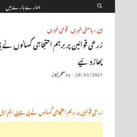
ہمارے بارے میں
بین ریاستی خبریں
قومی خبریں
/
زرعی قوانین پر برہم احتجاجی کسانوں نے 
پھاڑدئیے
28/03/2021
سحر نیوز
by
-
زرعی قوانین پر برہم احتجاجی کسانوں نے بی جے پی ایم ا