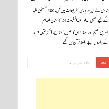
شادی کے غیر ضروری اخراجات میں کمی، 300 مستحق طلبہ
کے لیے تعلیمی امداد، عبدالمقیت چندا کا مثالی اقدام
عصری تعلیم اور حفظِ قرآن کا حسین امتزاج، ڈاکٹر عتیق احمد
کے چاروں بچے حافظِ قرآن بن گئے