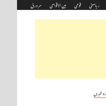
ریاستی
قومی
بین الاقوامی
سر ورق
زہ خبریں