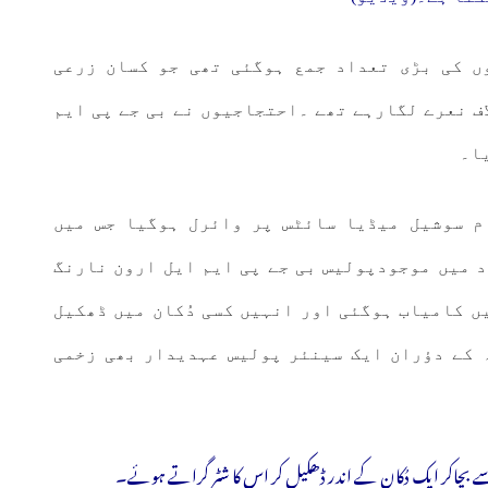
ں کی بڑی تعداد جمع ہوگئی تھی جو کسان زرعی
اف نعرے لگارہے تھے ۔احتجاجیوں نے بی جے پی ایم
ا۔
م سوشیل میڈیا سائٹس پر وائرل ہوگیا جس میں
 میں موجودپولیس بی جے پی ایم ایل ارون نارنگ
ں کامیاب ہوگئی اور انہیں کسی دُکان میں ڈھکیل
 کے دؤران ایک سینئر پولیس عہدیدار بھی زخمی
سے بچاکر ایک دُکان کے اندر ڈھکیل کر اس کا شٹر گراتے ہوئے۔