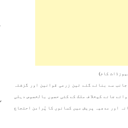
 حکومت کی جانب سے بنائے گئے تین زرعی قوانین اور گزشتہ
ائے جانے کیخلا ف ملک کے کئی حصوں بالخصوص دہلی
نہ اور مدھیہ پریش میں کسانوں کا پُرامن احتجاج