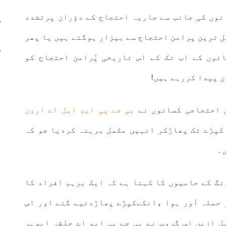
وں کی جانب سے جاریہ احتجاج کے دؤران پرتشدد
ل ترین پرامن احتجاج سے بیزار ہوگئے ہیں یا پھر
نوں کے اب تک کے اس تاریخی پُرامن احتجاج کو
ن پیدا کررہے ہیں!
 احتجاجی کسانوں نے
بی جے پی ایم ایل اے ارون
 کپڑے تک پھاڑکر انہیں مکمل برہنہ کردیا جو کہ
۔
گ کے حامیوں کا کہنا ہے کہ ایک برہم افراد کا
 حملہ آور ہوا ،انکےکپڑے پھاڑدئیے گئے اور اس
 ازیں اس گروپ نے بی جے پی ایم اے حلقہ ابوہر