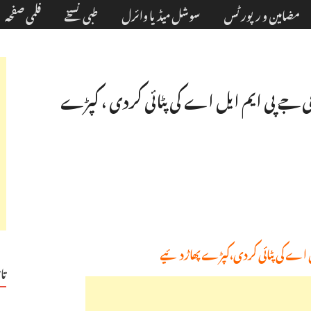
مضامین و رپورٹس
سوشل میڈیا وائرل
طبی نسخے
فلمی صفحہ
بی جے پی ایم ایل اے کی پٹائی کردی ، کپڑے
یل اے کی پٹائی کردی،کپڑے پھاڑدئیے
تا