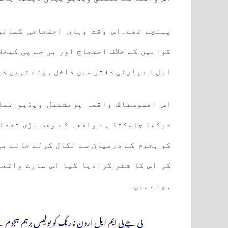
پہنچے تھے۔اس وقت وہاں احتجاجی کسانو
قوانین کے خلاف احتجاج اور بی جے پی کیخل
ایل اے پارٹی دفتر میں داخل ہونے نہیں دی
اس افسوسناک واقعہ پرمشتمل ویڈیو تما
دیکھا جاسکتا ہے واقعہ کے وقت بڑی تعداد
کو ہجوم کے درمیان سے نکال کرلے جانے می
کر اس کا شٹر گرادیا گیا اس سارے واقعہ
ہوئے ہیں۔
بی جے پی ایم ایل ارون نارنگ کو پولیس برہم ہجوم 