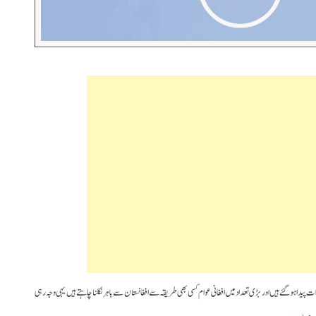
پیدا ہوگئے ہیں اور بڑی تعداد میں افغانی عوام کسی بھی طریقہ سے افغانستان سے باہر نکلنا چاہتے ہیں یہی وجہ رہی