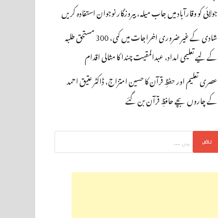
جولائی کو وقارآباد میں جاب میلہ، بیروزگار نوجوان استفادہ کریں
شادی کے غیر ضروری اخراجات میں کمی، 300 مستحق طلبہ
کے لیے تعلیمی امداد، عبدالمقیت چندا کا مثالی اقدام
عصری تعلیم اور حفظِ قرآن کا حسین امتزاج، ڈاکٹر عتیق احمد
کے چاروں بچے حافظِ قرآن بن گئے