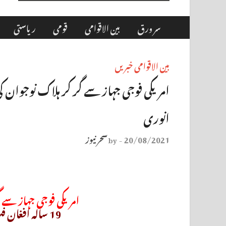
سر ورق
بین الاقوامی
قومی
ریاستی
بین الاقوامی خبریں
انوری
20/08/2021
سحر نیوز
by
-
امریکی فوجی جہاز سے 
19 سالہ افغان فٹ بال کھلاڑی زکی انوری