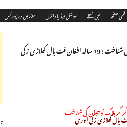
فلمی صفحہ
طبی نسخے
سوشل میڈیا وائرل
مضامین و رپورٹس
امریکی فوجی جہاز سے گر کر ہلاک نوجوان کی شناخت : 19 سالہ افغان فٹ بال کھلاڑی زکی
گر کر ہلاک نوجوان کی شناخت
تا