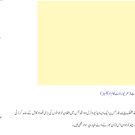
مختلف پلیٹ فارمس پر ایک ایسا ویڈیو وائرل ہوا تھا جس میں افغان نوجوانوں کی بڑی تعداد کابل کے حامد کرزئی
چند نوجوان اس اڑان بھرنے والے طیارہ پر سوار بھی ہیں۔