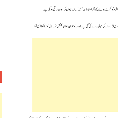
فراد کو گرتے ہوئے دیکھا گیا اطلاعات آئیں کہ ان تینوں کی موت واقع ہوگئی ہے۔
ڑی تھا۔