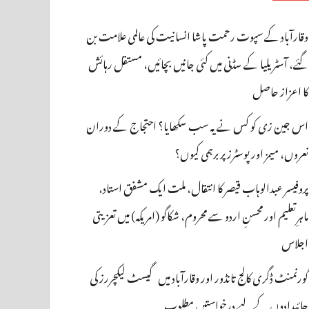
وقارآباد کے سپوت رحمت پاشا انسانیت کی عالمی علامت بن
گئے، آسٹریلیا کے سڈنی میں کئی جانیں بچائیں، مستقل رہائش
کا اعزاز حاصل
اس جین زی کو کس نے یہ سب سکھایا؟ احتجاج کے دوران
نعروں، میمز اور پوسٹرز پر برہمی کیوں؟
پروفیسر عبدالوہاب قیصر کا انتقال، ملت ایک مشفق استاد،
ماہرِتعلیم اور محسنِ اردو سے محروم، شکاگو (امریکہ) میں تعزیتی
اجلاس
گورنمنٹ ڈگری کالج تانڈور اور وقارآباد میں گیسٹ لیکچررز کی
جائیدادوں کے لیے درخواستیں مطلوب