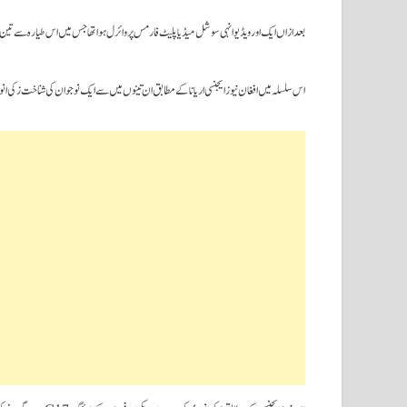
بعدازاں ایک اور ویڈیو انہی سوشل میڈیا پلیٹ فارمس پروائرل ہوا تھا جس میں اس طیارہ سے تین ا
اس سلسلہ میں افغان نیوز ایجنسی اریانا کے مطابق ان تینوں میں سے ایک نوجوان کی شناخت زکی انوری 19سالہ کی حیثیت سے کی گئی ہے۔اور یہ نوجوان افغان نیشنل فٹ بال ٹیم کا کھلا