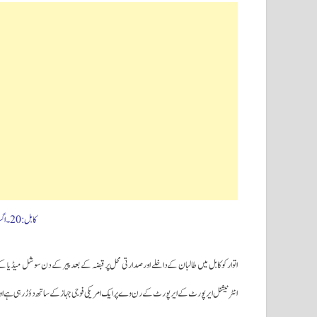
کابل:20۔اگست(سحرنیوزڈاٹ کام/ایجنسیز)
اتوار کو کابل میں طالبان کے داخلے اورصدارتی محل پر قبضہ کے بعد پیر کے دن سوشل میڈیا کے 
انٹرنیشنل ایرپورٹ کے ایرپورٹ کے رن وے پر ایک امریکی فوجی جہاز کے ساتھ دؤڑ رہی ہے اور 