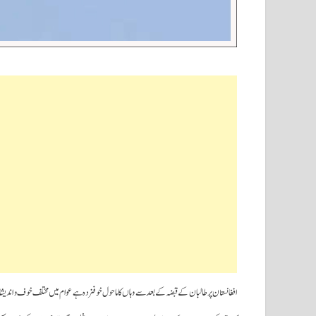
افغانستان پر طالبان کے قبضہ کے بعد سے وہاں کا ماحول خوفزدہ ہے عوام میں مختلف خوف و اندیشات 