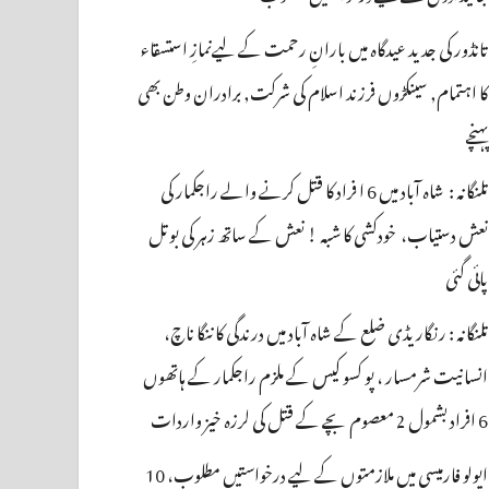
تانڈور کی جدید عیدگاہ میں بارانِ رحمت کے لیےنمازِ استسقاء
کا اہتمام, سینکڑوں فرزند اسلام کی شرکت, برادران وطن بھی
پہنچے
تلنگانہ : شاہ آباد میں 6 ا فراد کا قتل کرنے والے راجکمار کی
نعش دستیاب، خودکشی کا شبہ ! نعش کے ساتھ زہر کی بوتل
پائی گئی
تلنگانہ : رنگاریڈی ضلع کے شاہ آباد میں درندگی کا ننگا ناچ،
انسانیت شرمسار ، پو کسو کیس کے ملزم راجکمار کے ہاتھوں
6 افراد بشمول 2 معصوم بچے کے قتل کی لرزہ خیز واردات
اپولو فارمیسی میں ملازمتوں کے لیے درخواستیں مطلوب، 10