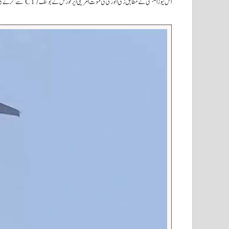
اس نیوز ایجنسی کے مطابق زکی انوری کی موت امریکی ایرفورس کے بوئنگ C17 سے گرنے کی وجہ سے ہوئی ہے اور جنرل ڈائرکٹر کٹوریٹ فاراسپورٹس آف افغانستان نے بھی اس کی تصدیق کی ہے۔