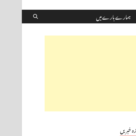
ہمارے بارے میں
زہ خبریں