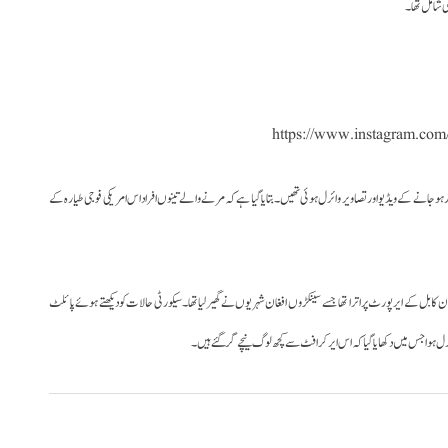
ی شامل تھا۔
https://www.instagram.c
جانے کے ویڈیو اور تصاویر وائرل ہوئی تھیں۔ بتایا گیا ہے کہ مرنے والے تینوں افراد اس امریکی فوجی طیارہ کے
کی ایرفورس نے اپنے بیان میں کہا ہے کہ امریکی ایرکرافٹ C17 پیر کے دن کابل کے ایرپورٹ پر اترا تھا جسے سینکڑوں افغان شہریوں نے گھیر لیا تھا۔سیکورٹی حالات کو دیکھتے ہوئے پائلٹ
ائرل ہوا جس میں دکھایا گیا کہ اس ایرکرافٹ سے کچھ لوگ نیچے گرگئے ہیں۔