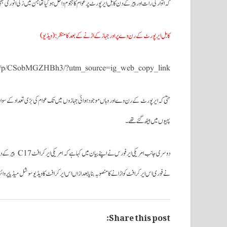
کہ اتوار کی رات اور پیر کے دن کابل ایرپورٹ پر عوام کا ہجوم داخل ہوگیا تھا جن میں زکی انوری بھ
کابل ایرپورٹ کے رن وے پر اور جہاز کے اڑنے کے بعد کا منظر : (ویڈیو)
om/p/CSobMGZHBh3/?utm_source=ig_web_copy_link
حتیٰ کہ ایرپورٹ کے رن وے اور وہاں موجود ہوائی جہازوں میں تک عوام کی بڑی تعداد کے سوار ہو
پہیوں میں بیٹھ گئے تھے۔
دوسری جانب امری
نے فوری اس ایرکرافٹ کو اڑانے کا منصوبہ بنایا بعد ازاں اس ایرکرافٹ کا ویڈیو سوشل میڈیا پر و
Share this post: