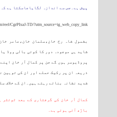
پیش ہے۔جس سے اندازہ لگایاجاسکتا ہے کہ و
om/reel/CgrPIxaJ-TD/?utm_source=ig_web_copy_link
بشمول شاہ رخ خان،سلمان خان،عامر خان،
شاید ہی موجودہ دور کا کوئی بالی ووڈ یا
پروڈیوسر ہوں گے جن پر کمال آر خان اپنے
ذریعہ ان پر رکیک حملے اور ان کی توہین ن
شدید نشانہ بناتے رہتے ہیں۔ان کے خلاف سل
کمال آر خان کی گرفتاری کے بعد ٹوئٹر پ
باڑھ آئی ہوئی ہے۔