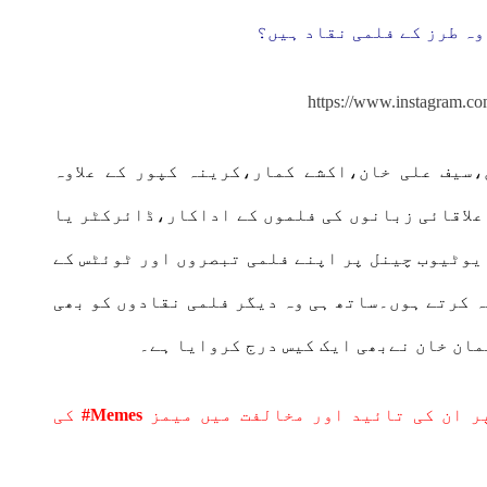
ہ طرز کے فلمی نقاد ہیں؟
https://www.instagram.c
سیف علی خان،اکشے کمار،کرینہ کپور کے علاوہ
 علاقائی زبانوں کی فلموں کے اداکار،ڈائرکٹر یا
 یوٹیوب چینل پر اپنے فلمی تبصروں اور ٹوئٹس کے
ہ کرتے ہوں۔ساتھ ہی وہ دیگر فلمی نقادوں کو بھی
مان خان نےبھی ایک کیس درج کروایا ہے۔
ر ان کی تائید اور مخالفت میں میمز
Memes#
کی