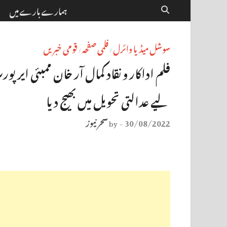
ہمارے بارے میں
سوشل میڈیا وائرل
فلمی صفحہ
قومی خبریں
/
/
لیے عدالتی تحویل میں بھیج دیا
30/08/2022
سحر نیوز
by
-