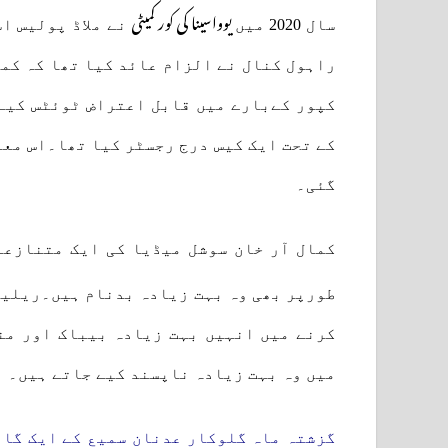
یوواسینا کی کور کمیٹی
سال 2020 میں
نے ملاڈ پولیس اس
راہول کنال نے الزام عائد کیا تھا کہ کما
کے تحت ایک کیس درج رجسٹر کیا تھا۔اس معام
گئی۔
کمال آر خان سوشل میڈیا کی ایک متنازعہ
طورپر بھی وہ بہت زیادہ بدنام ہیں۔ریلیز
کرنے میں انہیں بہت زیادہ بیباک اور من
میں وہ بہت زیادہ ناپسند کیے جاتے ہیں۔
گزشتہ ماہ گلوکار عدنان سمیع کے ایک گان