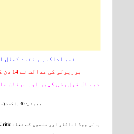
فلم اداکار و نقاد کمال ا
بوریولی کی عدالت نے 14 دن کے لیے عدالتی تحویل میں بھیج دیا
دو سال قبل رشی کپور اور عرفان خا
ممبئی: 30۔اگست(سحرنیوزڈاٹ کام/ایجنسیز)
بالی ووڈ اداکار اور فلموں کے نقاد
ritic#