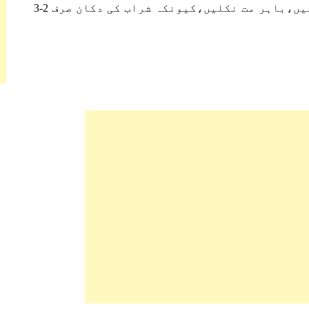
ہوں کہ جناب جلد صحت یاب ہوکر واپس آجائیں،باہر مت نکلیں،کیونکہ شراب کی دکان صرف 2-3