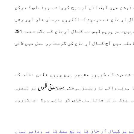
ٹیشن میں ایف آئی آر درج کرواتے ہوئےاس کے رکن
ل آر خان نے مرحوم اداکاروں عرفان خان اور رشی
کپور کےبارے میں قابل اعتراض ٹوئٹس کیےہیں۔جس پرپولیس نے کمال آرخان کے خلاف دفعہ 294
لہ میں آج کمال آر خان کی گرفتاری عمل میں لائی
 شخصیت کے طورپر مشہور ہیں وہیں فلمی نقاد کے
ہندوستانی فلموں
 ہونے والی یا ریلیز ہوچکی
پر تبصرہ
ہ پھٹ مانا جاتا ہے۔خاص کر بالی ووڈ اداکاروں
ے پر کمال آر خان کا پانچ منٹ کا یہ ویڈیو یہاں