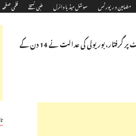
مضامین و رپورٹس
سوشل میڈیا وائرل
طبی نسخے
فلمی صفحہ
فلم اداکار و نقاد کمال آر خان ممبئی ایرپورٹ پر گرفتار، بوریولی کی عدالت نے 14 دن کے
تا