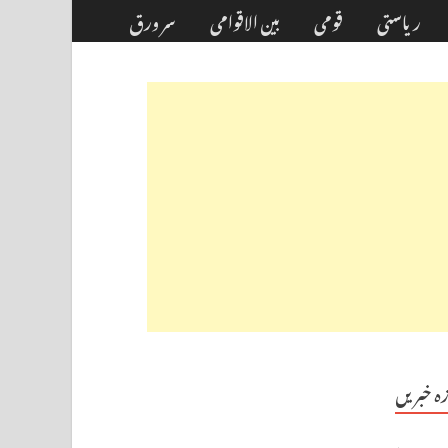
ریاستی
قومی
بین الاقوامی
سر ورق
زہ خبریں