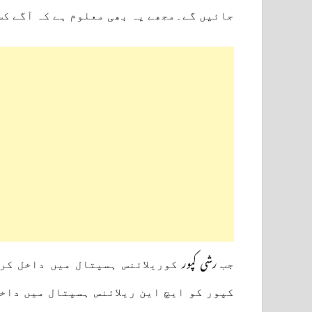
جائیں گے۔مجھے یہ بھی معلوم ہے کہ آگے کس 
رشی کپور
جب
کوریلائنس ہسپتال میں داخل کرو
کپور کو ایچ این ریلائنس ہسپتال میں داخ