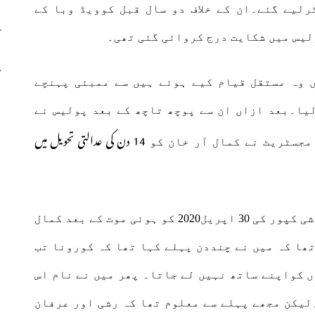
لیے گئے۔ان کے خلاف دو سال قبل کوویڈ وبا کے
ولیس میں شکایت درج کروائی گئی تھی۔
ں وہ مستقل قیام کیے ہوئے ہیں سے ممبئی پہنچے
ا۔بعد ازاں ان سے پوچھ تاچھ کے بعد پولیس نے
14 دن کی عدالتی تحویل میں
مجسٹریٹ نے کمال آر خان کو
کی 29 اپریل 2020 کو اور رشی کپور کی 30 اپریل2020 کو ہوئی موت کے بعد کمال
تھا کہ میں نے چنددن پہلے کہا تھا کہ کورونا تب
ں کواپنے ساتھ نہیں لے جاتا۔ پھر میں نے نام اس
لیکن مجھے پہلے سے معلوم تھا کہ رشی اور عرفان