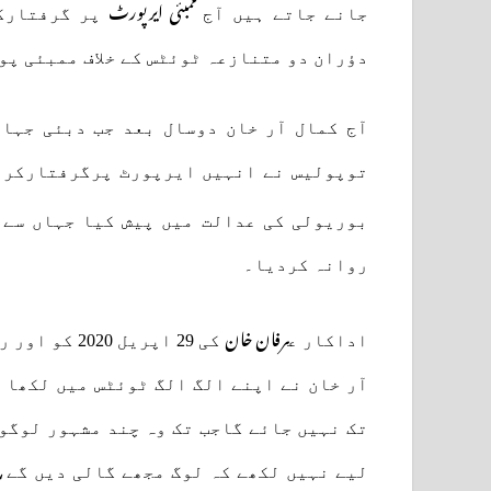
ممبئی ایرپورٹ
جانے جاتے ہیں آج
پر گرفتارکر
دؤران دو متنازعہ ٹوئٹس کے خلاف ممبئی پ
آج کمال آر خان دوسال بعد جب دبئی جہا
توپولیس نے انہیں ایرپورٹ پرگرفتارکرلی
بوریولی کی عدالت میں پیش کیا جہاں سے 
روانہ کردیا۔
رفان خان
اداکار ع
آر خان نے اپنے الگ الگ ٹوئٹس میں لکھا 
تک نہیں جائے گاجب تک وہ چند مشہور لوگو
لیے نہیں لکھے کہ لوگ مجھے گالی دیں گے،