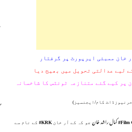
ٓر خان ممبئی ایرپورٹ پر گرفتار
ن پر کیے گئے متنازعہ ٹوئٹس کا شاخسانہ
کمال راشد خان
Film C
جو کہ کے آر خان
KRK#
کے نام سے