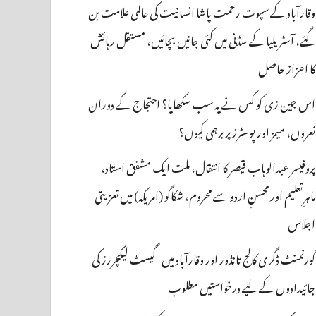
وقارآباد کے سپوت رحمت پاشا انسانیت کی عالمی علامت بن
گئے، آسٹریلیا کے سڈنی میں کئی جانیں بچائیں، مستقل رہائش
کا اعزاز حاصل
اس جین زی کو کس نے یہ سب سکھایا؟ احتجاج کے دوران
نعروں، میمز اور پوسٹرز پر برہمی کیوں؟
پروفیسر عبدالوہاب قیصر کا انتقال، ملت ایک مشفق استاد،
ماہرِتعلیم اور محسنِ اردو سے محروم، شکاگو (امریکہ) میں تعزیتی
اجلاس
گورنمنٹ ڈگری کالج تانڈور اور وقارآباد میں گیسٹ لیکچررز کی
جائیدادوں کے لیے درخواستیں مطلوب