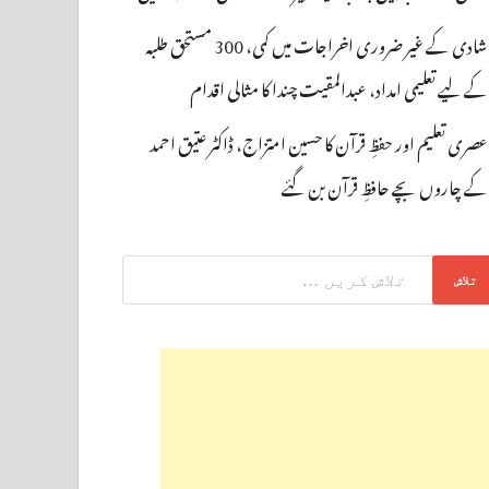
شادی کے غیر ضروری اخراجات میں کمی، 300 مستحق طلبہ
کے لیے تعلیمی امداد، عبدالمقیت چندا کا مثالی اقدام
عصری تعلیم اور حفظِ قرآن کا حسین امتزاج، ڈاکٹر عتیق احمد
کے چاروں بچے حافظِ قرآن بن گئے