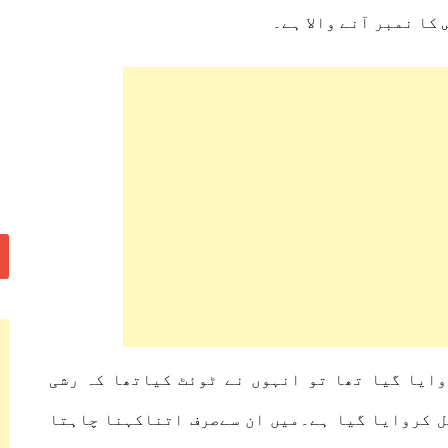
کا نمبر آنے والا ہے۔
ایا گیا تھا تو انہوں نے ٹوئٹ کیاتھا کہ رشی
ل کروایا گیا ہے۔میں ان سےصرف اتناکہنا چاہتا