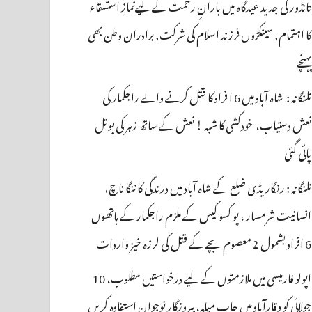
تانڈور کی جدید عیدگاہ میں بارانِ رحمت کے لیےنمازِ استسقاء
کا اہتمام, سینکڑوں فرزند اسلام کی شرکت, برادران وطن بھی
پہنچے
تلنگانہ : شاہ آباد میں 6 ا فراد کا قتل کرنے والے راجکمار کی
نعش دستیاب، خودکشی کا شبہ ! نعش کے ساتھ زہر کی بوتل
پائی گئی
تلنگانہ : رنگاریڈی ضلع کے شاہ آباد میں درندگی کا ننگا ناچ،
انسانیت شرمسار ، پو کسو کیس کے ملزم راجکمار کے ہاتھوں
6 افراد بشمول 2 معصوم بچے کے قتل کی لرزہ خیز واردات
اپولو فارمیسی میں ملازمتوں کے لیے درخواستیں مطلوب، 10
جولائی کو وقارآباد میں جاب میلہ، بیروزگار نوجوان استفادہ کریں