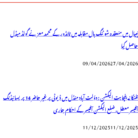
نیپال میں منعقدہ شوٹنگ بال مقابلہ میں تانڈور کے محمد معز نے گولڈ میڈل
حاصل کیا
09/04/2026
27/04/2026
تلنگانہ پنچایت الیکشن : دؤلت آباد منڈل میں ڈیوٹی پر غیر حاضر 14 پریسائیڈنگ
آفیسر معطل، ضلع الیکشن آفیسر کے احکام جاری
11/12/2025
11/12/2025