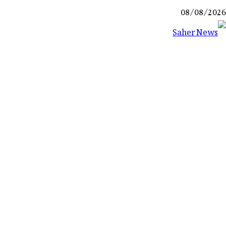
Ski
08/08/2026
t
conten
Saher News
نیوز پورٹل