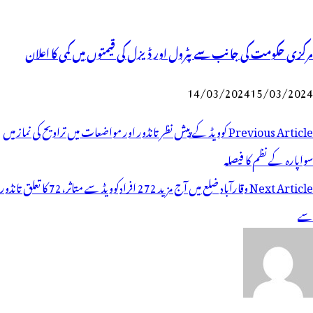
مرکزی حکومت کی جانب سے پٹرول اور ڈیزل کی قیمتوں میں کمی کا اعلان
14/03/2024
15/03/2024
وسٹوں
Previous Article
کوویڈ کے پیش نظر تانڈور اور مواضعات میں تراویح کی نماز میں
ی
سواپارہ کے نظم کا فیصلہ
یویگیشن
Next Article
وقارآباد ضلع میں آج مزید 272 افرادکوویڈ سے متاثر،72 کا تعلق تانڈور
سے