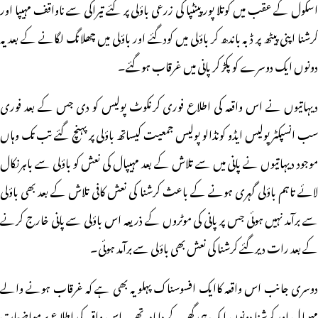
اسکول کے عقب میں کوتلا پور پینٹپا کی زرعی باؤلی پر گئے تیراکی سے ناواقف مہیپا اور
کرشنا اپنی پیٹھ پر ڈبہ باندھ کر باؤلی میں کودگئے اور باؤلی میں چھلانگ لگانے کے بعد یہ
دونوں ایک دوسرے کو پکڑ کرپانی میں غرقاب ہوگئے۔
دیہاتیوں نے اس واقعہ کی اطلاع فوری کرنکوٹ پولیس کو دی جس کے بعد فوری
سب انسپکٹر پولیس ایڈو کونڈالو پولیس جمعیت کیساتھ باؤلی پر پہنچ گئے تب تک وہاں
موجود دیہاتیوں نے پانی میں سے تلاش کے بعد مہیپال کی نعش کو باؤلی سے باہرنکال
لائے تاہم باؤلی گہری ہونے کے باعث کرشنا کی نعش کافی تلاش کے بعد بھی باؤلی
سے برآمد نہیں ہوئی جس پر پانی کی موٹروں کے ذریعہ اس باؤلی سے پانی خارج کرنے
کے بعد رات دیرگئے کرشنا کی نعش بھی باؤلی سے برآمد ہوئی۔
دوسری جانب اس واقعہ کاایک افسوسناک پہلو یہ بھی ہے کہ غرقاب ہونے والے
مہیپا ل اور کرشنا دونوں ایک ہی گھر کے داماد تھے ۔ اس واقعہ کی اطلاع پر مواضعات