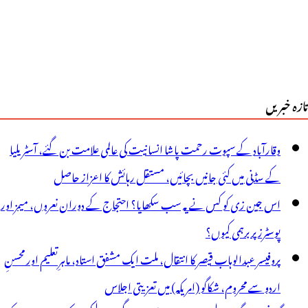
تازہ خبریں
وقارآباد کے سپوت رحمت پاشا انسانیت کی عالمی علامت بن گئے، آسٹریلیا
کے سڈنی میں کئی جانیں بچائیں، مستقل رہائش کا اعزاز حاصل
اس جین زی کو کس نے یہ سب سکھایا؟ احتجاج کے دوران نعروں، میمز اور
پوسٹرز پر برہمی کیوں؟
پروفیسر عبدالوہاب قیصر کا انتقال، ملت ایک مشفق استاد، ماہرِتعلیم اور محسنِ
اردو سے محروم، شکاگو (امریکہ) میں تعزیتی اجلاس