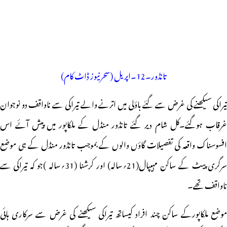
تانڈور۔12۔اپریل (سحرنیوز ڈاٹ کام)
تیراکی سیکھنے کی غرض سے گئے باؤلی میں اترنے والے تیراکی سے ناواقف دو نوجوان
غرقاب ہوگئے۔کل شام دیر گئے تانڈور منڈل کے ملکاپور میں پیش آئے اس
افسوسناک واقعہ کی تفصیلات گاؤں والوں کے بموجب تانڈور منڈل کے ہی موضع
سرگری پیٹ کے ساکن مہیپال(21؍سالہ) اور کرشنا (31؍سالہ )جو کہ تیراکی سے
ناواقف تھے۔
موضع ملکاپورکے ساکن چند افراد کیساتھ تیراکی سیکھنے کی غرض سے سرکاری ہائی