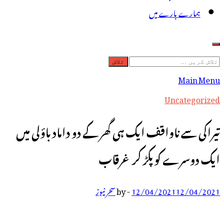
ہمارے بارے میں
لاش
ریں
Main Menu
رائے:
Uncategorized
تیراکی سے ناواقف ایک ہی گھر کے دو داماد باؤلی میں
ایک دوسرے کو پکڑ کر غرقاب
12/04/2021
12/04/2021
-
by
سحر نیوز