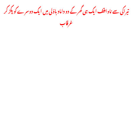
تیراکی سے ناواقف ایک ہی گھر کے دو داماد باؤلی میں ایک دوسرے کو پکڑ کر
غرقاب