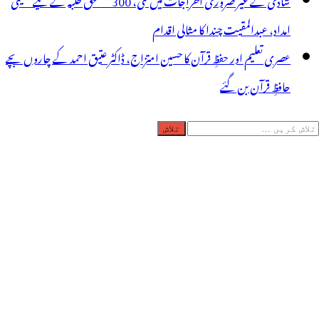
امداد، عبدالمقیت چندا کا مثالی اقدام
عصری تعلیم اور حفظِ قرآن کا حسین امتزاج، ڈاکٹر عتیق احمد کے چاروں بچے
حافظِ قرآن بن گئے
لاش
ریں
رائے: