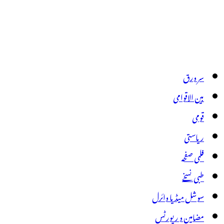
سر ورق
بین الاقوامی
قومی
ریاستی
فلمی صفحہ
طبی نسخے
سوشل میڈیا وائرل
مضامین و رپورٹس