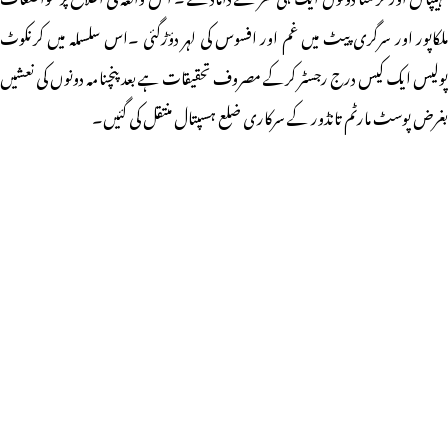
ملکاپور اور سرگری پیٹ میں غم اور افسوس کی لہر دؤڑگئی ۔اس سلسلہ میں کرنکوٹ
پولیس ایک کیس درج رجسٹر کرکے مصروف تحقیقات ہے بعد پنچنامہ دونوں کی نعشیں
بغرض پوسٹ مارٹم تانڈور کے سرکاری ضلع ہسپتال منتقل کی گئیں۔