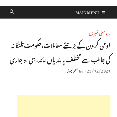
MAIN MENU
ریاستی خبریں
اومی کرون کے بڑھتے معاملات،حکومت تلنگانہ
کی جانب سے مختلف پابندیاں عائد، جی او جاری
25/12/2021
سحر نیوز
by
-