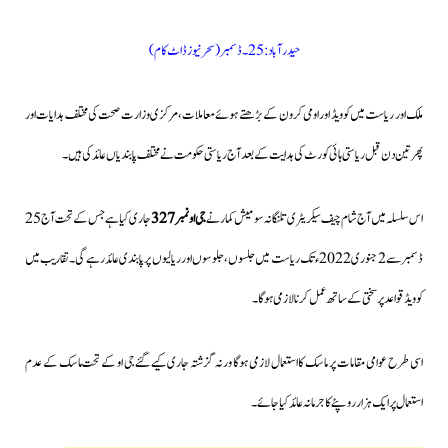
حیدرآباد: 25۔ڈسمبر(سحرنیوزڈاٹ کام)
ملک اور ریاست میں کوویڈ اور اومی کرون کے بڑھتے ہوئے معاملات،مرکزی وزارت صحت کی مختلف ہدایات اور
پھر تین دن قبل ریاستی ہائی کورٹ کی ہدایت کے بعد آج ریاستی حکومت نے مختلف پابندیاں عائد کی ہیں۔
اس سلسلہ میں آج شام چیف سیکریٹری تلنگانہ سومیش کمار نے
جی او نمبر 327
جاری کیا ہے جس کے تحت آج 25
ڈسمبر سے 2 جنوری 2022ء تک ریاست میں جلسوں،جلوسوں اور ریالیوں پر پابندی عائد رہے گی۔تقاریب میں
کوویڈ قواعد پرسختی کے ساتھ عمل کرنا لازمی ہوگا۔
اسی طرح عوامی مقامات پر ماسک کا استعمال لازمی ہوگا ورنہ گزشتہ جاری کیے گئے جی او کے تحت ماسک کے عدم
استعمال پر ایک ہزار روپئے کا جرمانہ عائد کیا جائے۔