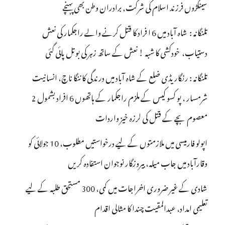
سینکڑوں فرزند اسلام کی شرکت, برادران وطن بھی پہنچے
تلنگانہ : شاہ آباد میں 6 ا فراد کا قتل کرنے والے راجکمار کی نعش
دستیاب، خودکشی کا شبہ ! نعش کے ساتھ زہر کی بوتل پائی گئی
تلنگانہ : رنگاریڈی ضلع کے شاہ آباد میں درندگی کا ننگا ناچ، انسانیت
شرمسار ، پو کسو کیس کے ملزم راجکمار کے ہاتھوں 6 افراد بشمول 2
معصوم بچے کے قتل کی لرزہ خیز واردات
اپولو فارمیسی میں ملازمتوں کے لیے درخواستیں مطلوب، 10 جولائی کو
وقارآباد میں جاب میلہ، بیروزگار نوجوان استفادہ کریں
شادی کے غیر ضروری اخراجات میں کمی، 300 مستحق طلبہ کے لیے
تعلیمی امداد، عبدالمقیت چندا کا مثالی اقدام