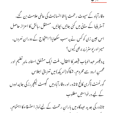
وقارآباد کے سپوت رحمت پاشا انسانیت کی عالمی علامت بن گئے،
آسٹریلیا کے سڈنی میں کئی جانیں بچائیں، مستقل رہائش کا اعزاز حاصل
اس جین زی کو کس نے یہ سب سکھایا؟ احتجاج کے دوران نعروں،
میمز اور پوسٹرز پر برہمی کیوں؟
پروفیسر عبدالوہاب قیصر کا انتقال، ملت ایک مشفق استاد، ماہرِتعلیم اور
محسنِ اردو سے محروم، شکاگو (امریکہ) میں تعزیتی اجلاس
گورنمنٹ ڈگری کالج تانڈور اور وقارآباد میں گیسٹ لیکچررز کی جائیدادوں
کے لیے درخواستیں مطلوب
تانڈور کی جدید عیدگاہ میں بارانِ رحمت کے لیےنمازِ استسقاء کا اہتمام,