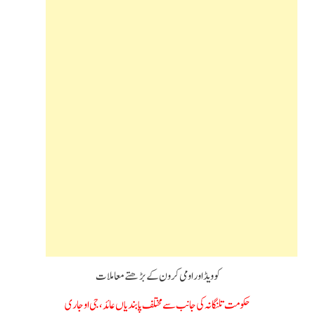
کوویڈ اور اومی کرون کے بڑھتے معاملات
حکومت تلنگانہ کی جانب سے مختلف پابندیاں عائد،جی او جاری