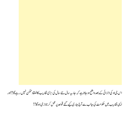
اس جی او کی اجرائی کے بعد واضح ہوجاتا ہے کہ جاریہ سال نئے سال کی بڑی تقاریب کا انعقاد ممکن نہیں رہے گا!! اور
ایسی تقاریب میں حکومت کی جانب سے آج جاری کیے گئے قواعد پر عمل کرنا لازمی ہوگا!!