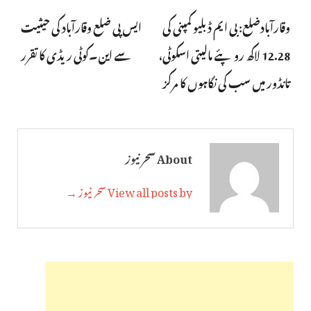
وقارآبادضلع: بی ایم ڈبلیو کمپنی کی
ایس پی ضلع وقارآباد کی حیثیت
12.28 لاکھ روپئے مالیتی اسکوٹی،
سے این۔کوٹی ریڈی کا تقرر
تانڈور میں سب کی نگاہوں کا مرکز
About سحر نیوز
View all posts by سحر نیوز →