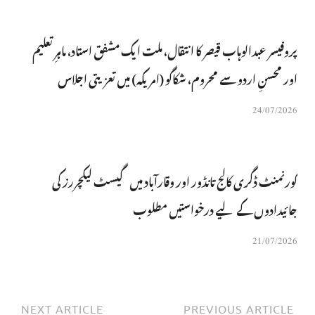
پروفیسر عبدالوہاب قیصر کا انتقال، ملت ایک مشفق استاد، ماہرِتعلیم
اور محسنِ اردو سے محروم، شکاگو (امریکہ) میں تعزیتی اجلاس
24/07/2026
گورنمنٹ ڈگری کالج تانڈور اور وقارآباد میں گیسٹ لیکچررز کی
جائیدادوں کے لیے درخواستیں مطلوب
21/07/2026
NEXT ARTICLE
PREVIOUS ARTICLE