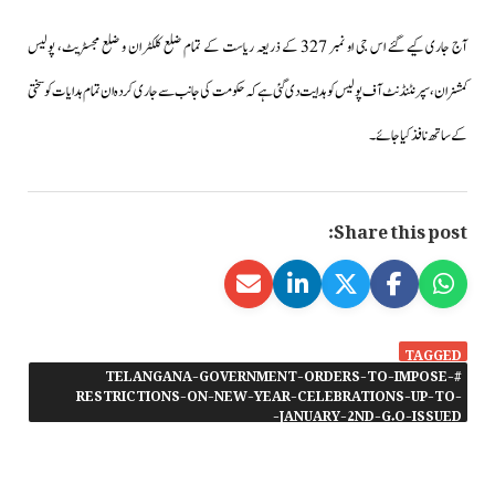
آج جاری کیے گئے اس جی او نمبر 327 کے ذریعہ ریاست کے تمام ضلع کلکٹران و ضلع مجسٹریٹ، پولیس
کمشنران،سپرنٹنڈنٹ آف پولیس کو ہدایت دی گئی ہے کہ حکومت کی جانب سے جاری کردہ ان تمام ہدایات کو سختی
کے ساتھ نافذ کیا جائے۔
Share this post:
TAGGED
#TELANGANA-GOVERNMENT-ORDERS-TO-IMPOSE-
RESTRICTIONS-ON-NEW-YEAR-CELEBRATIONS-UP-TO-
JANUARY-2ND-G.O-ISSUED-