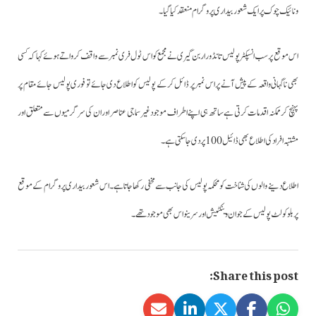
ونائیک چوک پر ایک شعور بیداری پروگرام منعقد کیا گیا۔
اس موقع پر سب انسپکٹر پولیس تانڈور اربن گیری نے مجمع کو اس ٹول فری نمبر سے واقف کرواتے ہوئے کہا کہ کسی
بھی ناگہانی واقعہ کے پیش آنے پر اس نمبر پر ڈائل کرکے پولیس کو اطلاع دی جائے تو فوری پولیس جائے مقام پر
پہنچ کر ممکنہ اقدمات کرتی ہے ساتھ ہی اپنے اطراف موجودغیر سماجی عناصر اور ان کی سرگرمیوں سے متعلق اور
مشتبہ افرادکی اطلاع بھی ڈائیل 100 پر دی جاسکتی ہے۔
اطلاع دینے والوں کی شناخت کو محکمہ پولیس کی جانب سے مخفی رکھا جاتا ہے۔اس شعور بیداری پروگرام کے موقع
پر بلو کولٹ پولیس کے جوان وینکٹیش اور سرینواس بھی موجود تھے۔
Share this post: