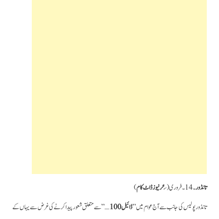
تانڈور
۔14۔فروری (س
حر نیوزڈاٹ کام
)
تانڈور پولیس کی جانب سے آج عوام میں”
ڈائیل 100
ـ” سے متعلق شعور پیدا کرنے کی غرض سے یہاں کے