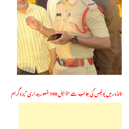
تانڈور میں پولیس کی جانب سے "ڈائیل 100ـ شعور بیداری”پروگرام