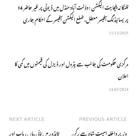
تلنگانہ پنچایت الیکشن : دؤلت آباد منڈل میں ڈیوٹی پر غیر حاضر 14
پریسائیڈنگ آفیسر معطل، ضلع الیکشن آفیسر کے احکام جاری
11/12/2025
مرکزی حکومت کی جانب سے پٹرول اور ڈیزل کی قیمتوں میں کمی کا
اعلان
14/03/2024
NEXT ARTICLE
PREVIOUS ARTICLE
وزیر داخلہ امیت شاہ سے رکن
تانڈور میں نانی ،ماں ، باپ اور