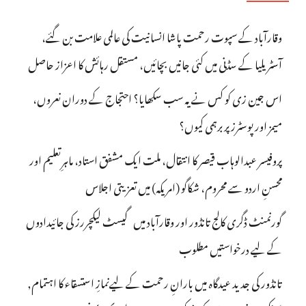
وقارآباد کے سپوت رحمت پاشا انسانیت کی عالمی علامت بن گئے،
آسٹریلیا کے سڈنی میں کئی جانیں بچائیں، مستقل رہائش کا اعزاز حاصل
اس جین زی کو کس نے یہ سب سکھایا؟ احتجاج کے دوران نعروں،
میمز اور پوسٹرز پر برہمی کیوں؟
پروفیسر عبدالوہاب قیصر کا انتقال، ملت ایک مشفق استاد، ماہرِتعلیم اور
محسنِ اردو سے محروم، شکاگو (امریکہ) میں تعزیتی اجلاس
گورنمنٹ ڈگری کالج تانڈور اور وقارآباد میں گیسٹ لیکچررز کی جائیدادوں
کے لیے درخواستیں مطلوب
تانڈور کی جدید عیدگاہ میں بارانِ رحمت کے لیےنمازِ استسقاء کا اہتمام,