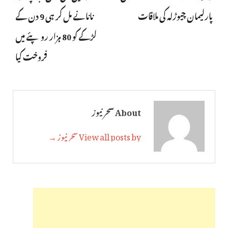
پارلیمان چیوڑلہ کی ملاقات
نانانے مل کر ہی 9 دن کے
لڑکے کو 80 ہزار روپئے میں
فروخت کیا
About سحر نیوز
View all posts by سحر نیوز →