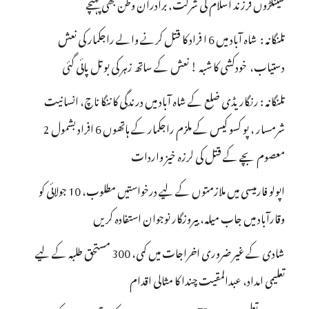
سینکڑوں فرزند اسلام کی شرکت, برادران وطن بھی پہنچے
تلنگانہ : شاہ آباد میں 6 ا فراد کا قتل کرنے والے راجکمار کی نعش
دستیاب، خودکشی کا شبہ ! نعش کے ساتھ زہر کی بوتل پائی گئی
تلنگانہ : رنگاریڈی ضلع کے شاہ آباد میں درندگی کا ننگا ناچ، انسانیت
شرمسار ، پو کسو کیس کے ملزم راجکمار کے ہاتھوں 6 افراد بشمول 2
معصوم بچے کے قتل کی لرزہ خیز واردات
اپولو فارمیسی میں ملازمتوں کے لیے درخواستیں مطلوب، 10 جولائی کو
وقارآباد میں جاب میلہ، بیروزگار نوجوان استفادہ کریں
شادی کے غیر ضروری اخراجات میں کمی، 300 مستحق طلبہ کے لیے
تعلیمی امداد، عبدالمقیت چندا کا مثالی اقدام