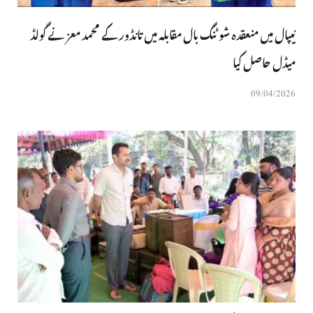
نیپال میں منعقدہ شوٹنگ بال مقابلہ میں تانڈور کے محمد معز نے گولڈ
میڈل حاصل کیا
09/04/2026