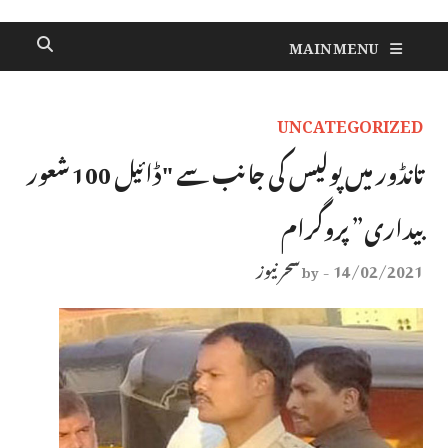
MAIN MENU
UNCATEGORIZED
تانڈور میں پولیس کی جانب سے "ڈائیل 100ـ شعور
بیداری” پروگرام
14/02/2021
سحر نیوز
by
-