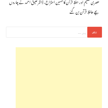
عصری تعلیم اور حفظِ قرآن کا حسین امتزاج، ڈاکٹر عتیق احمد کے چاروں
بچے حافظِ قرآن بن گئے