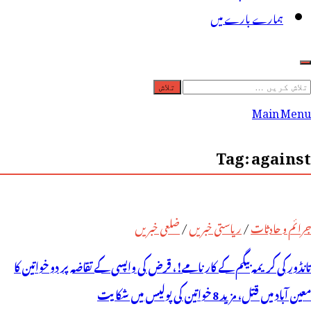
ہمارے بارے میں
لاش
ریں
Main Menu
رائے:
Tag:
against
جرائم و حادثات
/
ریاستی خبریں
/
ضلعی خبریں
تانڈور کی کریمہ بیگم کے کارنامے!، قرض کی واپسی کے تقاضہ پر دو خواتین کا
معین آباد میں قتل، مزید 8 خواتین کی پولیس میں شکایت