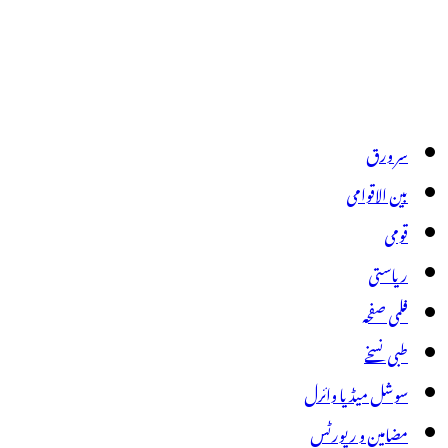
سر ورق
بین الاقوامی
قومی
ریاستی
فلمی صفحہ
طبی نسخے
سوشل میڈیا وائرل
مضامین و رپورٹس