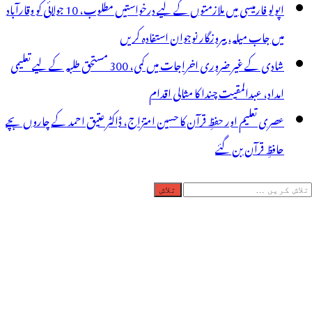
اپولو فارمیسی میں ملازمتوں کے لیے درخواستیں مطلوب، 10 جولائی کو وقارآباد
میں جاب میلہ، بیروزگار نوجوان استفادہ کریں
شادی کے غیر ضروری اخراجات میں کمی، 300 مستحق طلبہ کے لیے تعلیمی
امداد، عبدالمقیت چندا کا مثالی اقدام
عصری تعلیم اور حفظِ قرآن کا حسین امتزاج، ڈاکٹر عتیق احمد کے چاروں بچے
حافظِ قرآن بن گئے
لاش
ریں
رائے: