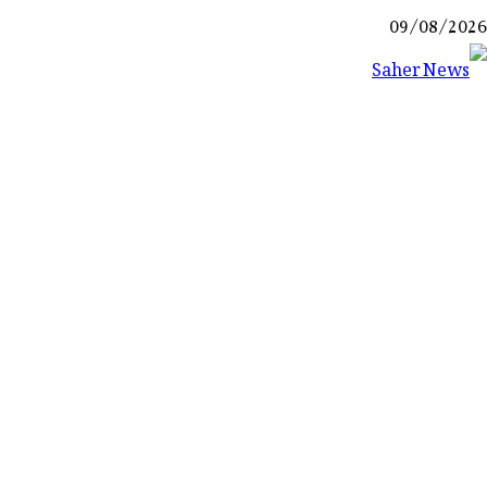
Ski
09/08/2026
t
conten
Saher News
نیوز پورٹل