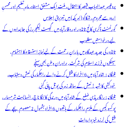
ریمنل
پروفیسر عبدالوہاب قیصر کا انتقال، ملت ایک مشفق استاد، ماہرِتعلیم اور محسنِ
یس
اردو سے محروم، شکاگو (امریکہ) میں تعزیتی اجلاس
گورنمنٹ ڈگری کالج تانڈور اور وقارآباد میں گیسٹ لیکچررز کی جائیدادوں کے
لع
لیے درخواستیں مطلوب
لکٹر
تانڈور کی جدید عیدگاہ میں بارانِ رحمت کے لیےنمازِ استسقاء کا اہتمام,
سینکڑوں فرزند اسلام کی شرکت, برادران وطن بھی پہنچے
تلنگانہ : شاہ آباد میں 6 ا فراد کا قتل کرنے والے راجکمار کی نعش دستیاب،
خودکشی کا شبہ ! نعش کے ساتھ زہر کی بوتل پائی گئی
تلنگانہ : رنگاریڈی ضلع کے شاہ آباد میں درندگی کا ننگا ناچ، انسانیت شرمسار ،
پو کسو کیس کے ملزم راجکمار کے ہاتھوں 6 افراد بشمول 2 معصوم بچے کے
قتل کی لرزہ خیز واردات