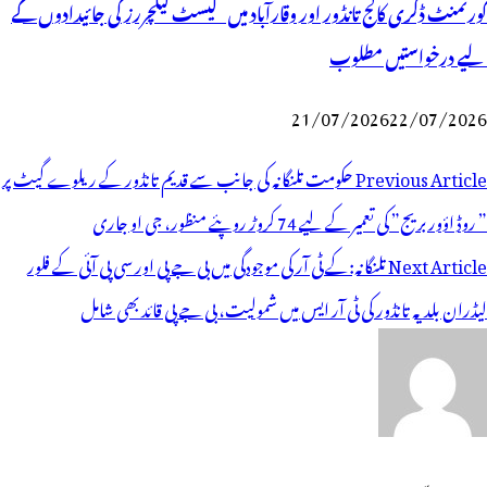
گورنمنٹ ڈگری کالج تانڈور اور وقارآباد میں گیسٹ لیکچررز کی جائیدادوں کے
لیے درخواستیں مطلوب
21/07/2026
22/07/2026
وسٹوں
Previous Article
حکومت تلنگانہ کی جانب سے قدیم تانڈور کے ریلوے گیٹ پر
ی
” روڈ اؤور بریج” کی تعمیر کے لیے 74 کروڑ روپئے منظور، جی او جاری
یویگیشن
Next Article
تلنگانہ:کے ٹی آر کی موجودگی میں بی جے پی اور سی پی آئی کے فلور
لیڈران بلدیہ تانڈور کی ٹی آر ایس میں شمولیت، بی جے پی قائد بھی شامل