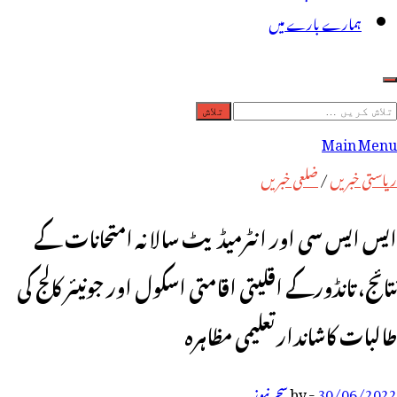
ہمارے بارے میں
لاش
ریں
Main Menu
رائے:
ریاستی خبریں
/
ضلعی خبریں
ایس ایس سی اور انٹرمیڈیٹ سالانہ امتحانات کے
نتائج، تانڈورکے اقلیتی اقامتی اسکول اور جونیئر کالج کی
طالبات کاشاندارتعلیمی مظاہرہ
30/06/2022
-
by
سحر نیوز