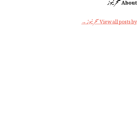
About سحر نیوز
View all posts by سحر نیوز →