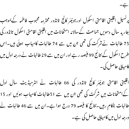
ہے۔
پرنسپل اقلیتی اقامتی اسکول اورجونیئر کالج تانڈور محترمہ محبوب فاطمہ کےبموجب
جاریہ سال دسویں جماعت کےسالانہ امتحانات میں اقلیتی اقامتی اسکول تانڈور کی
75 طالبات نےشرکت کی تھی جن میں سے 74 طالبات کامیاب ہوئی ہیں۔اس
طرح اسکول کے نتائج 99 فیصد رہے اور ان میں سے 29 طالبات نے درجہ اول میں
کامیابی حاصل کی۔
اقلیتی اقامتی جونیئر کالج تانڈور کی 66 طالبات نے انٹرمیڈیٹ سال اول
کےامتحانات میں شرکت کی تھی جن میں سے 51طالبات کامیاب ہوئیں اور 15
طالبات ناکام رہیں۔نتائج کا فیصد 79 درج ہواہے۔ان میں سے 46 طالبات نے
درجہ اول میں کامیابی حاصل کی ہے۔