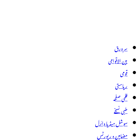
سر ورق
بین الاقوامی
قومی
ریاستی
فلمی صفحہ
طبی نسخے
سوشل میڈیا وائرل
مضامین و رپورٹس