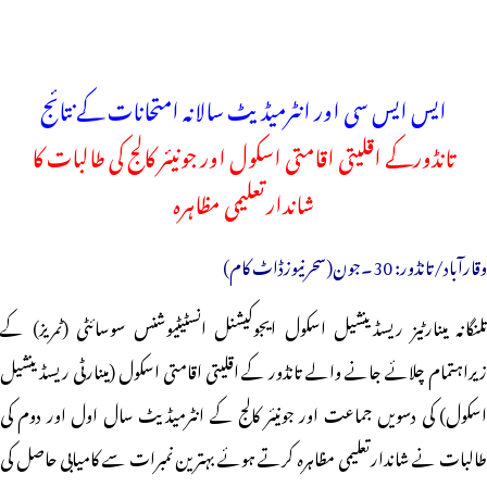
ایس ایس سی اور انٹرمیڈیٹ سالانہ امتحانات کے نتائج
تانڈورکے اقلیتی اقامتی اسکول اور جونیئر کالج کی طالبات کا
شاندارتعلیمی مظاہرہ
وقارآباد/تانڈور: 30۔جون(سحرنیوزڈاٹ کام)
تلنگانہ مینارٹیز ریسڈینشیل اسکول ایجوکیشنل انسٹیٹیوشنس سوسائٹی (ٹمریز) کے
زیراہتمام چلائے جانے والے تانڈور کے اقلیتی اقامتی اسکول (مینارٹی ریسڈینشیل
اسکول) کی دسویں جماعت اور جونیئر کالج کے انٹرمیڈیٹ سال اول اور دوم کی
طالبات نے شاندارتعلیمی مظاہرہ کرتے ہوئے بہترین نمبرات سے کامیابی حاصل کی