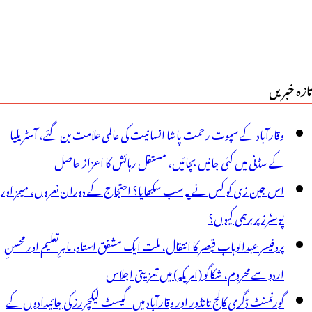
تازہ خبریں
وقارآباد کے سپوت رحمت پاشا انسانیت کی عالمی علامت بن گئے، آسٹریلیا
کے سڈنی میں کئی جانیں بچائیں، مستقل رہائش کا اعزاز حاصل
اس جین زی کو کس نے یہ سب سکھایا؟ احتجاج کے دوران نعروں، میمز اور
پوسٹرز پر برہمی کیوں؟
پروفیسر عبدالوہاب قیصر کا انتقال، ملت ایک مشفق استاد، ماہرِتعلیم اور محسنِ
اردو سے محروم، شکاگو (امریکہ) میں تعزیتی اجلاس
گورنمنٹ ڈگری کالج تانڈور اور وقارآباد میں گیسٹ لیکچررز کی جائیدادوں کے