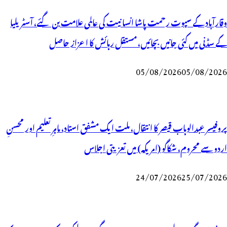
وقارآباد کے سپوت رحمت پاشا انسانیت کی عالمی علامت بن گئے، آسٹریلیا
کے سڈنی میں کئی جانیں بچائیں، مستقل رہائش کا اعزاز حاصل
05/08/2026
05/08/2026
پروفیسر عبدالوہاب قیصر کا انتقال، ملت ایک مشفق استاد، ماہرِتعلیم اور محسنِ
اردو سے محروم، شکاگو (امریکہ) میں تعزیتی اجلاس
24/07/2026
25/07/2026