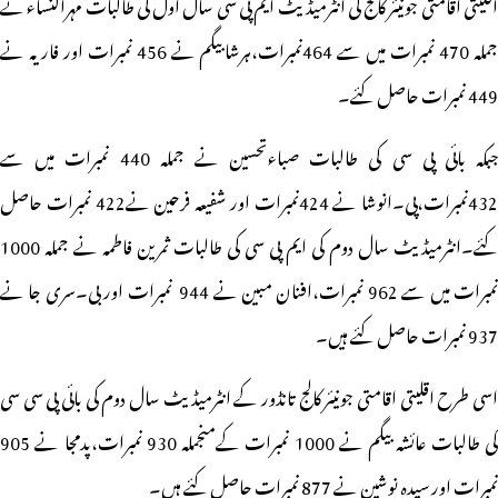
اقلیتی اقامتی جونیئر کالج کی انٹرمیڈیٹ ایم پی سی سال اول کی طالبات مہرالنساء نے
جملہ 470 نمبرات میں سے 464نمبرات،ہرشابیگم نے 456 نمبرات اور فاریہ نے
449 نمبرات حاصل کئے۔
جبکہ بائی پی سی کی طالبات صباءتحسین نے جملہ 440 نمبرات میں سے
432نمبرات،پی۔انوشا نے 424نمبرات اور شفیعہ فرحین نے
422 نمبرات حاصل
کئے۔انٹرمیڈیٹ سال دوم کی ایم پی سی کی طالبات ثمرین فاطمہ نے جملہ 1000
نمبرات میں سے 962 نمبرات،افنان مبین نے 944 نمبرات اور بی۔سری جا نے
937 نمبرات حاصل کئے ہیں۔
اسی طرح اقلیتی اقامتی جونیئر کالج تانڈور کے انٹرمیڈیٹ سال دوم کی بائی پی سی سی
کی طالبات عائشہ بیگم نے 1000 نمبرات کےمنجملہ 930 نمبرات،پدمجا نے 905
نمبرات اور سیدہ نوشین نے 877 نمبرات حاصل کئے ہیں۔