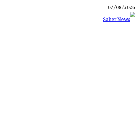
Ski
07/08/2026
t
conten
Saher News
نیوز پورٹل