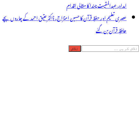
امداد، عبدالمقیت چندا کا مثالی اقدام
عصری تعلیم اور حفظِ قرآن کا حسین امتزاج، ڈاکٹر عتیق احمد کے چاروں بچے
حافظِ قرآن بن گئے
لاش
ریں
رائے: