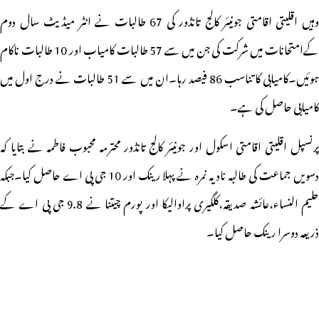
وہیں اقلیتی اقامتی جونیئر کالج تانڈور کی 67 طالبات نے انٹر میڈیٹ سال دوم
کےامتحانات میں شرکت کی جن میں سے 57 طالبات کامیاب اور 10 طالبات ناکام
ہوئیں۔کامیابی کا تناسب 86 فیصد رہا۔ان میں سے 51 طالبات نے درج اول میں
کامیابی حاصل کی ہے۔
پرنسپل اقلیتی اقامتی اسکول اور جونیئر کالج تانڈور محترمہ محبوب فاطمہ نے بتایا کہ
دسویں جماعت کی طالبہ نادیہ نمرہ نے پہلا رینک اور 10 جی پی اے حاصل کیا۔جبکہ
حلیم النساء،عائشہ صدیقہ،کلگیری پراوالیکا اور پورم چیتنا نے 9.8 جی پی اے کے
ذریعہ دوسرا رینک حاصل کیا۔