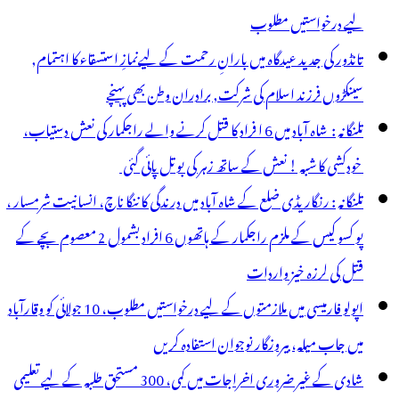
لیے درخواستیں مطلوب
تانڈور کی جدید عیدگاہ میں بارانِ رحمت کے لیےنمازِ استسقاء کا اہتمام,
سینکڑوں فرزند اسلام کی شرکت, برادران وطن بھی پہنچے
تلنگانہ : شاہ آباد میں 6 ا فراد کا قتل کرنے والے راجکمار کی نعش دستیاب،
خودکشی کا شبہ ! نعش کے ساتھ زہر کی بوتل پائی گئی
تلنگانہ : رنگاریڈی ضلع کے شاہ آباد میں درندگی کا ننگا ناچ، انسانیت شرمسار ،
پو کسو کیس کے ملزم راجکمار کے ہاتھوں 6 افراد بشمول 2 معصوم بچے کے
قتل کی لرزہ خیز واردات
اپولو فارمیسی میں ملازمتوں کے لیے درخواستیں مطلوب، 10 جولائی کو وقارآباد
میں جاب میلہ، بیروزگار نوجوان استفادہ کریں
شادی کے غیر ضروری اخراجات میں کمی، 300 مستحق طلبہ کے لیے تعلیمی