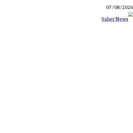
Ski
07/08/2026
t
conten
Saher News
نیوز پورٹل