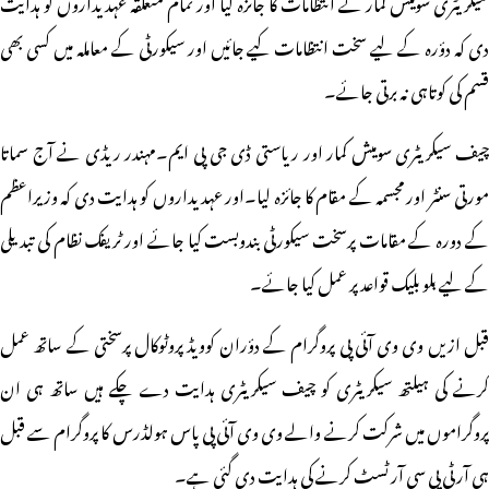
سیکریٹری سومیش کمار نے انتظامات کا جائزہ لیا اور تمام متعلقہ عہدیداروں کو ہدایت
دی کہ دؤرہ کے لیے سخت انتظامات کیے جائیں اور سیکورٹی کے معاملہ میں کسی بھی
قسم کی کوتاہی نہ برتی جائے۔
چیف سیکریٹری سومیش کمار اور ریاستی ڈی جی پی ایم۔مہندر ریڈی نے آج سماتا
مورتی سنٹر اور مجسمہ کے مقام کا جائزہ لیا۔اور عہدیداروں کو ہدایت دی کہ وزیراعظم
کے دورہ کے مقامات پرسخت سیکورٹی بندوبست کیا جائے اور ٹریفک نظام کی تبدیلی
کے لیے بلو بلیک قواعد پر عمل کیا جائے۔
قبل ازیں وی وی آئی پی پروگرام کے دؤران کوویڈ پروٹوکال پرسختی کے ساتھ عمل
کرنے کی ہیلتھ سیکریٹری کو چیف سیکریٹری ہدایت دے چکے ہیں ساتھ ہی ان
پروگراموں میں شرکت کرنے والے وی وی آئی پی پاس ہولڈرس کا پروگرام سے قبل
ہی آر ٹی پی سی آر ٹسٹ کرنے کی ہدایت دی گئی ہے۔