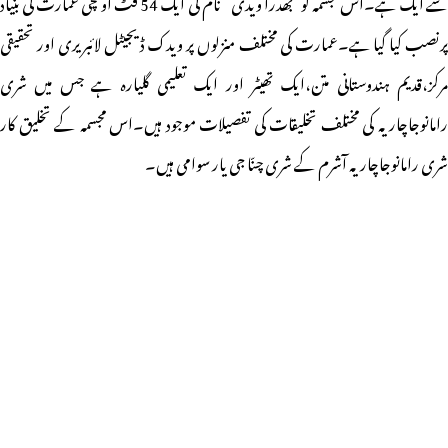
سے ایک ہے۔اس مجسمہ کو”بھدرا ویدی” نام کی ایک 54 فٹ اونچی عمارت کی بنیاد
پرنصب کیا گیا ہے۔عمارت کی مختلف منزلوں پر ویدک ڈیجیٹل لائبریری اور تحقیقی
مرکز،قدیم ہندوستانی متن،ایک تھیٹر اور ایک تعلیمی گلیارہ ہے جس میں شری
رامانوجاچاریہ کی مختلف تخلیقات کی تفصیلات موجود ہیں۔اس مجسمہ کے تخلیق کار
شری رامانوجاچاریہ آشرم کے شری چنّا جی یار سوامی ہیں۔