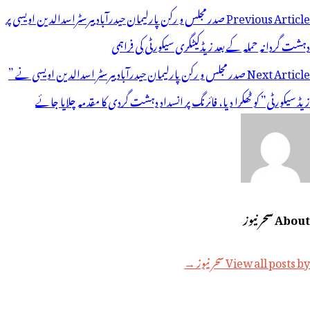
وسٹوں
Previous Article
صدر مجلس و رکن پارلیمان حیدرآباد بیرسٹراسدالدین اویسی پر
ی
دہشت گردانہ حملہ کے بعد زیڈکیٹگری سیکورٹی کی فراہمی
یویگیشن
Next Article
صدر مجلس و رکن پارلیمان حیدرآباد بیرسٹر اسدالدین اویسی نے ”
زیڈ سیکورٹی” کو ٹھکرا دیا، فائرنگ پر انسداد دہشت گردی کا مقدمہ چلایا جائے
About سحر نیوز
View all posts by سحر نیوز →