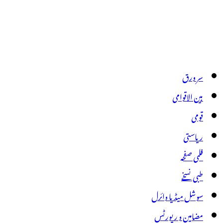
سر ورق
بین الاقوامی
قومی
ریاستی
فلمی صفحہ
طبی نسخے
سوشل میڈیا وائرل
مضامین و رپورٹس