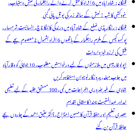
تلنگانہ : شاہ آباد میں 6 ا فراد کا قتل کرنے والے راجکمار کی نعش دستیاب،
خودکشی کا شبہ ! نعش کے ساتھ زہر کی بوتل پائی گئی
تلنگانہ : رنگاریڈی ضلع کے شاہ آباد میں درندگی کا ننگا ناچ، انسانیت شرمسار ،
پو کسو کیس کے ملزم راجکمار کے ہاتھوں 6 افراد بشمول 2 معصوم بچے کے
قتل کی لرزہ خیز واردات
اپولو فارمیسی میں ملازمتوں کے لیے درخواستیں مطلوب، 10 جولائی کو وقارآباد
میں جاب میلہ، بیروزگار نوجوان استفادہ کریں
شادی کے غیر ضروری اخراجات میں کمی، 300 مستحق طلبہ کے لیے تعلیمی
امداد، عبدالمقیت چندا کا مثالی اقدام
عصری تعلیم اور حفظِ قرآن کا حسین امتزاج، ڈاکٹر عتیق احمد کے چاروں بچے
حافظِ قرآن بن گئے