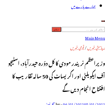
ہمارے بارے میں
لاش
ریں
Main Menu
رائے:
ریاستی خبریں
/
قومی خبریں
وزیراعظم نریندر مودی کا کل دؤرہ حیدرآباد، اسٹیچو
آف ایکویلٹی اور اکریساٹ کی 50 سالہ تقاریب کا
افتتاح انجام دیں گے
05/02/2022
04/02/2022
-
by
سحر نیوز