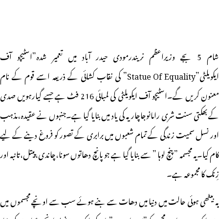
شام 5 بجے وزیراعظم نریندرمودی حیدر آباد میں تعمیر شدہ”اسٹیچو آف
ایکویلٹی”Statue Of Equality” کی نقاب کشائی کے ذریعہ اسے قوم کے نام
معنون کریں گے۔اسٹیچو آف ایکویلٹی کی لمبائی 216 فٹ ہے جسے گیارہویں صدی
کے بھکتی سنت شری رامانوجاچاریہ کی یاد میں بنایا گیا ہے۔جنہوں نے عقیدہ،مذہب
اور نسل سمیت زندگی کے تمام شعبوں میں برابری کے تصور کو فروغ دینے کے لیے
کام کیا۔یہ مجسمہ ” پنچ لوہا ” سے بنایا گیا ہے جو پانچ دھاتوں سونا،چاندی،پیتل،تانبہ اور
زِنک کا مجموعہ ہے۔
یہ بیٹھی ہوئی حالت میں دنیا میں دھات سے بنے ہوئے سب سے اونچے مجسموں میں