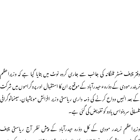
دفتر چیف منسٹر تلنگانہ کی جانب سے جاری کردہ نوٹ میں بتایا گیا ہے کہ وزیراعظم
نریندر مودی کے دؤرہء حیدرآباد کے موقع پر ان کا استقبال اور پروگراموں میں شرکت
کے بعد انہیں وداع کرنے کی ذمہ داری ریاستی وزیر افزائش مویشیان،سینماٹوگرافی
تلسانی سرینواس یادو کو تفویض کی گئی ہے۔
وزیراعظم نریندر مودی کے کل دؤرہ حیدرآباد کے پیش نظر آج ریاستی چیف