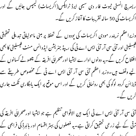
ریسرچ انسٹی ٹیوٹ فار دی سیمی ایرڈ ٹراپکس(اکریساٹ) کیمپس جائیں گے اور
اکریساٹ کی 50 سالہ تقریبات کا آغاز کریں گے۔
وزیراعظم نریندر مودی اکریساٹ کی پودوں کے تحفظ پر مبنی ماحولیاتی تبدیلی تحقیقی
فیسلیٹی اور آئی سی آر آئی ایس اے ٹی کی ریپڈ جنریشن ایڈوانس منٹ فیسلیٹی کا بھی
افتتاح کریں گے۔یہ دونوں ادارے ایشیا اورصحرائی افریقہ کے چھوٹے کسانوں کے
لیے وقف ہیں۔وزیر اعظم آئی سی آر آئی ایس اے ٹی کے مخصوص طریقے سے
ڈیزائن کردہ لوگو کی بھی رونمائی کریں گے اور اس موقع پر ایک یادگاری ٹکٹ جاری
کریں گے۔
آئی سی آر آئی ایس اے ٹی ایک بین الاقوامی تنظیم ہے جو ایشیا اورصحرائی افریقہ کی
ترقی کے لیے زرعی تحقیق کراتی ہے۔یہ فصلوں کی بہتر اقسام اور ہائبرڈ کی فراہمی کے