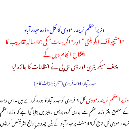
وزیراعظم نریندر مودی کا کل دؤرہ حیدرآباد
"اسٹیچو آف ایکویلٹی” اور "اکریساٹ” کی 50 سالہ تقاریب کا
افتتاح انجام دیں گے
چیف سیکریٹری اور ڈی جی پی نے انتظامات کا جائزہ لیا
حیدرآباد: 04۔فروری(سحرنیوزڈاٹ کام)
زیراعظم نریندرمودی
کل 5 فروری کو حیدر آباد کا دورہ کررہے ہیں۔اس دؤرہ
کے متعلق دفتر وزیراعظم سے جاری کردہ پریس ریلیز میں بتایا گیا ہے کہ وزیراعظم
نریندر مودی کل 2 بج کر45 منٹ پر حیدرآباد کے پٹن چیرو میں واقع انٹرنیشنل کراپس