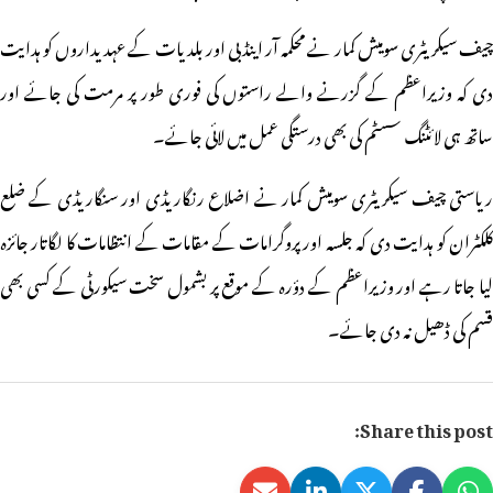
چیف سیکریٹری سومیش کمار نے محکمہ آر اینڈ بی اور بلدیات کے عہدیداروں کو ہدایت
دی کہ وزیراعظم کے گزرنے والے راستوں کی فوری طور پر مرمت کی جائے اور
ساتھ ہی لائٹنگ سسٹم کی بھی درستگی عمل میں لائی جائے۔
ریاستی چیف سیکریٹری سومیش کمار نے اضلاع رنگاریڈی اور سنگاریڈی کے ضلع
کلکٹران کو ہدایت دی کہ جلسہ اور پروگرامات کے مقامات کے انتظامات کا لگاتار جائزہ
لیا جاتا رہے اور وزیراعظم کے دؤرہ کے موقع پر بشمول سخت سیکورٹی کے کسی بھی
قسم کی ڈھیل نہ دی جائے۔
Share this post: