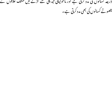
ذریعہ کسانوں کی مدد کرتی ہے اور ماحولیاتی تبدیلی سے لڑنے میں خشک علاقوں کے
چھوٹے کسانوں کی بھی مدد کرتی ہے۔