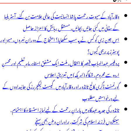
وقارآباد کے سپوت رحمت پاشا انسانیت کی عالمی علامت بن گئے، آسٹریلیا
کے سڈنی میں کئی جانیں بچائیں، مستقل رہائش کا اعزاز حاصل
اس جین زی کو کس نے یہ سب سکھایا؟ احتجاج کے دوران نعروں، میمز اور
پوسٹرز پر برہمی کیوں؟
پروفیسر عبدالوہاب قیصر کا انتقال، ملت ایک مشفق استاد، ماہرِتعلیم اور محسنِ
اردو سے محروم، شکاگو (امریکہ) میں تعزیتی اجلاس
گورنمنٹ ڈگری کالج تانڈور اور وقارآباد میں گیسٹ لیکچررز کی جائیدادوں کے
لیے درخواستیں مطلوب
تانڈور کی جدید عیدگاہ میں بارانِ رحمت کے لیےنمازِ استسقاء کا اہتمام,
سینکڑوں فرزند اسلام کی شرکت, برادران وطن بھی پہنچے