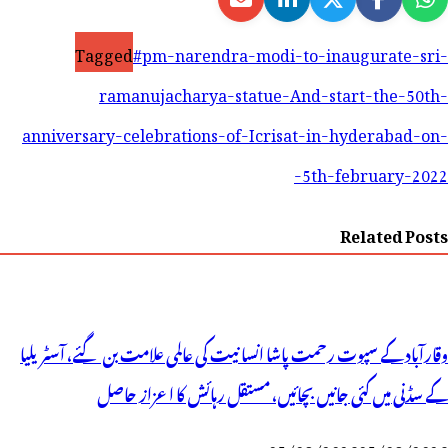
Tagged
#pm-narendra-modi-to-inaugurate-sri-
ramanujacharya-statue-And-start-the-50th-
anniversary-celebrations-of-Icrisat-in-hyderabad-on-
5th-february-2022-
Related Posts
وقارآباد کے سپوت رحمت پاشا انسانیت کی عالمی علامت بن گئے، آسٹریلیا
کے سڈنی میں کئی جانیں بچائیں، مستقل رہائش کا اعزاز حاصل