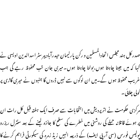
صدر کل ہند مجلس اتحادالمسلمین و رکن پارلیمان حیدرآباد بیرسٹر اسدالدین اویسی نے
کہا کہ میں جینا چاہتا ہوں،بولنا چاہتا ہوں۔میری جان تب محفوظ رہے گی جب
غریب محفوظ ہوں گے۔میں ان لوگوں سے نہیں ڈروں گا جنہوں نے میری گاڑی پر
گولی چلائی۔
مرکزی حکومت نے اترپردیش میں انتخابات سے صرف ایک ہفتہ قبل کل رات ان
پر ہوئے قاتلانہ حملے کی روشنی میں خطرے کی سطح کا جائزہ لینے کے بعد سنٹرل ریزرو
پولیس فورس (سی آر پی ایف) کے ذریعہ انہیں زیڈ زمرہ کی سیکورٹی فراہم کرنے کا