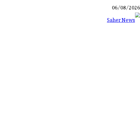
Ski
06/08/2026
t
conten
Saher News
نیوز پورٹل