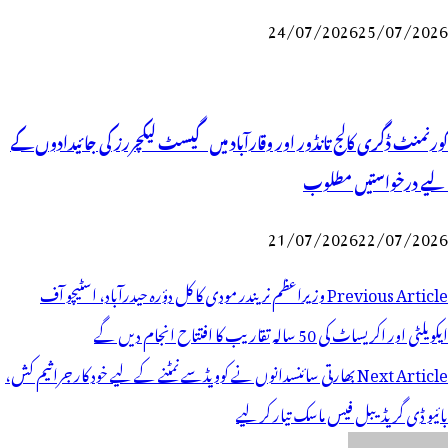
24/07/2026
25/07/2026
گورنمنٹ ڈگری کالج تانڈور اور وقارآباد میں گیسٹ لیکچررز کی جائیدادوں کے
لیے درخواستیں مطلوب
21/07/2026
22/07/2026
وسٹوں
Previous Article
وزیراعظم نریندر مودی کا کل دؤرہ حیدرآباد، اسٹیچو آف
ی
ایکویلٹی اور اکریساٹ کی 50 سالہ تقاریب کا افتتاح انجام دیں گے
یویگیشن
Next Article
‏بھارتی سائنسدانوں نے کوویڈسے نمٹنے کے لیے خود کار جراثیم کش،
بائیو ڈی گریڈیبل فیس ماسک تیار کر لیے