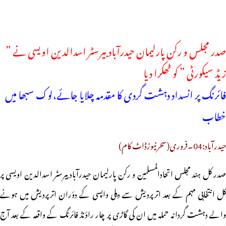
صدر مجلس و رکن پارلیمان حیدرآباد بیرسٹر اسدالدین اویسی نے ”
زیڈ سیکورٹی ” کو ٹھکرا دیا
فائرنگ پر انسداد دہشت گردی کا مقدمہ چلایا جائے،لوک سبھا میں
خطاب
حیدرآباد:04۔فروری(سحرنیوزڈاٹ کام)
صدر کل ہند مجلس اتحادالمسلمین و رکن پارلیمان حیدرآباد بیرسٹر اسدالدین اویسی پر
کل انتخابی مہم کے بعد اترپردیش سے دہلی واپسی کے دؤران اترپردیش میں ہونے
والے دہشت گردانہ حملہ میں ان کی گاڑی پر چار راؤنڈ فائرنگ کے واقعہ کے بعد آج