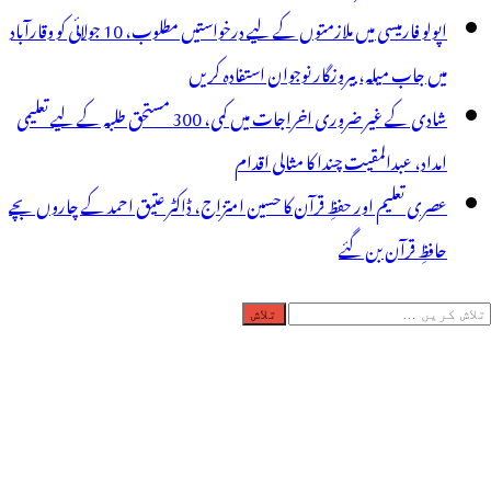
اپولو فارمیسی میں ملازمتوں کے لیے درخواستیں مطلوب، 10 جولائی کو وقارآباد
میں جاب میلہ، بیروزگار نوجوان استفادہ کریں
شادی کے غیر ضروری اخراجات میں کمی، 300 مستحق طلبہ کے لیے تعلیمی
امداد، عبدالمقیت چندا کا مثالی اقدام
عصری تعلیم اور حفظِ قرآن کا حسین امتزاج، ڈاکٹر عتیق احمد کے چاروں بچے
حافظِ قرآن بن گئے
لاش
ریں
رائے: