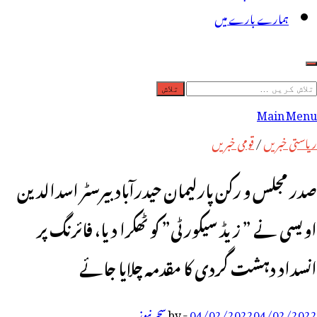
ہمارے بارے میں
لاش
ریں
Main Menu
رائے:
ریاستی خبریں
/
قومی خبریں
صدر مجلس و رکن پارلیمان حیدرآباد بیرسٹر اسدالدین
اویسی نے ” زیڈ سیکورٹی” کو ٹھکرا دیا، فائرنگ پر
انسداد دہشت گردی کا مقدمہ چلایا جائے
04/02/2022
04/02/2022
-
by
سحر نیوز