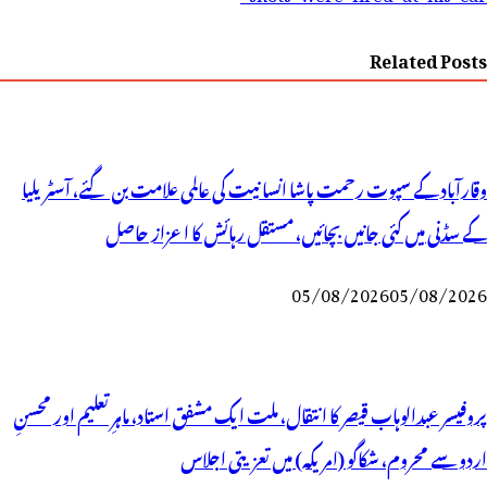
Related Posts
وقارآباد کے سپوت رحمت پاشا انسانیت کی عالمی علامت بن گئے، آسٹریلیا
کے سڈنی میں کئی جانیں بچائیں، مستقل رہائش کا اعزاز حاصل
05/08/2026
05/08/2026
پروفیسر عبدالوہاب قیصر کا انتقال، ملت ایک مشفق استاد، ماہرِتعلیم اور محسنِ
اردو سے محروم، شکاگو (امریکہ) میں تعزیتی اجلاس