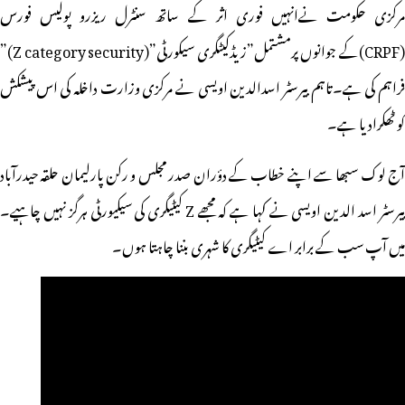
مرکزی حکومت نےانہیں فوری اثر کے ساتھ سنٹرل ریزرو پولیس فورس
(CRPF)کے جوانوں پرمشتمل”زیڈکیٹگری سیکورٹی”(Z category security)”
فراہم کی ہے۔تاہم بیرسٹر اسدالدین اویسی نے مرکزی وزارت داخلہ کی اس پیشکش
کو ٹھکرادیا ہے۔
آج لوک سبھا سے اپنے خطاب کے دؤران صدر مجلس و رکن پارلیمان حلقہ حیدرآباد
بیرسٹر اسد الدین اویسی نے کہا ہے کہ مجھے Z کیٹیگری کی سیکیورٹی ہرگز نہیں چاہیے۔
میں آپ سب کے برابر اے کیٹیگری کا شہری بننا چاہتا ہوں۔