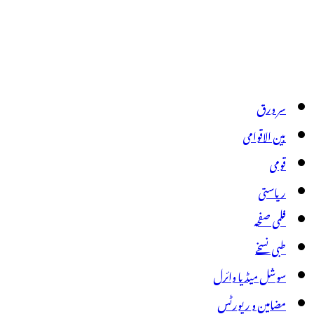
سر ورق
بین الاقوامی
قومی
ریاستی
فلمی صفحہ
طبی نسخے
سوشل میڈیا وائرل
مضامین و رپورٹس