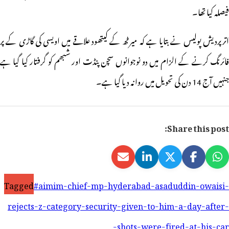
فیصلہ کیا تھا۔
اترپردیش پولیس نے بتایا ہے کہ میرٹھ کے کیتھود علاقے میں اویسی کی گاڑی کے پر
فائرنگ کرنے کے الزام میں دو نوجوانوں سچن پنڈت اور شبھم کو گرفتار کیا گیا ہے
جنہیں آج 14 دن کی تحویل میں روانہ دیا گیا ہے۔
Share this post:
Tagged
#aimim-chief-mp-hyderabad-asaduddin-owaisi-
rejects-z-category-security-given-to-him-a-day-after-
shots-were-fired-at-his-car-