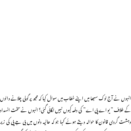
انہوں نے آج لوک سبھا میں اپنے خطاب میں سوال کیا کہ مجھ پر گولی چلانے والوں
کے خلاف ” یو اے پی اے” کی دفعہ کیوں نہیں لگائی گئی؟ انہوں نے سخت انسداد
دہشت گردی قانون کا حوالہ دیتے ہوئے کہا جو کہ حالیہ دنوں میں بی جے پی کی زیر