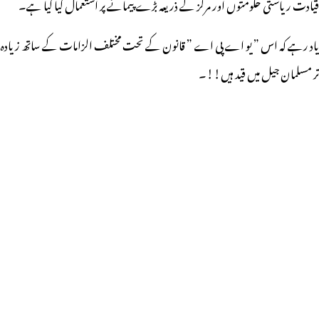
قیادت ریاستی حکومتوں اور مرکز کے ذریعہ بڑے پیمانے پر استعمال کیا گیا ہے۔
یاد رہے کہ اس ” یو اے پی اے ” قانون کے تحت مختلف الزامات کے ساتھ زیادہ
تر مسلمان جیل میں قید ہیں!!۔