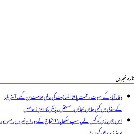
تازہ خبریں
وقارآباد کے سپوت رحمت پاشا انسانیت کی عالمی علامت بن گئے، آسٹریلیا
کے سڈنی میں کئی جانیں بچائیں، مستقل رہائش کا اعزاز حاصل
اس جین زی کو کس نے یہ سب سکھایا؟ احتجاج کے دوران نعروں، میمز اور
پوسٹرز پر برہمی کیوں؟