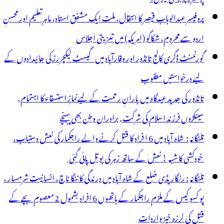
پروفیسر عبدالوہاب قیصر کا انتقال، ملت ایک مشفق استاد، ماہرِتعلیم اور محسنِ
اردو سے محروم، شکاگو (امریکہ) میں تعزیتی اجلاس
گورنمنٹ ڈگری کالج تانڈور اور وقارآباد میں گیسٹ لیکچررز کی جائیدادوں کے
لیے درخواستیں مطلوب
تانڈور کی جدید عیدگاہ میں بارانِ رحمت کے لیےنمازِ استسقاء کا اہتمام,
سینکڑوں فرزند اسلام کی شرکت, برادران وطن بھی پہنچے
تلنگانہ : شاہ آباد میں 6 ا فراد کا قتل کرنے والے راجکمار کی نعش دستیاب،
خودکشی کا شبہ ! نعش کے ساتھ زہر کی بوتل پائی گئی
تلنگانہ : رنگاریڈی ضلع کے شاہ آباد میں درندگی کا ننگا ناچ، انسانیت شرمسار ،
پو کسو کیس کے ملزم راجکمار کے ہاتھوں 6 افراد بشمول 2 معصوم بچے کے
قتل کی لرزہ خیز واردات