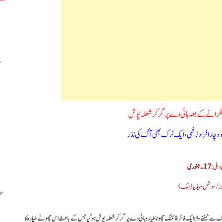
 ٹکرانے کے بعد ہائی وے پر گر کر شعلہ پوش
د چارافراد زخمی، ایک ٹرک بھی آگ کی نذر
 دہلی :
17۔جنوری
یوز/سوشل میڈیا ڈیسک)
ے نمٹنے والا ایک فائر فائٹنگ چھوٹا طیارہ ہائی وے پر گر کر شعلہ پوش ہوگیاجس کے باعث اس چھوٹے طیارہ کا