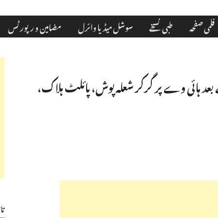
فلمی صفحہ
طبی نسخے
سوشل میڈیا وائرل
مضامین و رپورٹس
بعد ہائی وے پر گرکر شعلہ پوش، پائلٹ ہلاک،
تا