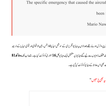
The specific emergency that caused the aircra
been 
پر وائرل ہوئے تھےبعدازاں یہ ویڈیو انگریزی کےسوشل میڈیا اکاؤنٹس،بین الاقوامی اور قومی میڈیا کے ذریعہ
ت مختلف زاویوں سے لیے گئے ویڈیوز پر مشتمل ایک ویڈیو کل
16
جنوری کوٹوئٹ کیاہے۔ جسے اب تک
دو لاکھ 81
بھی اس حادثہ کے ویڈیو کو ٹوئٹ کیا گیا ہے۔
یہ بھی پڑھیں
"