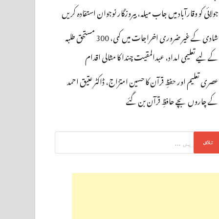
جولائی کو وقارآباد میں جاب میلہ، بیروزگار نوجوان استفادہ کریں
شادی کے غیر ضروری اخراجات میں کمی، 300 مستحق طلبہ
کے لیے تعلیمی امداد، عبدالمقیت چندا کا مثالی اقدام
عصری تعلیم اور حفظِ قرآن کا حسین امتزاج، ڈاکٹر عتیق احمد
کے چاروں بچے حافظِ قرآن بن گئے