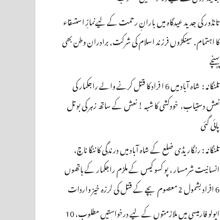
تانڈور کی جدید عیدگاہ میں بارانِ رحمت کے لیےنمازِ استسقاء
کا اہتمام, سینکڑوں فرزند اسلام کی شرکت, برادران وطن بھی
پہنچے
تلنگانہ : شاہ آباد میں 6 ا فراد کا قتل کرنے والے راجکمار کی
نعش دستیاب، خودکشی کا شبہ ! نعش کے ساتھ زہر کی بوتل
پائی گئی
تلنگانہ : رنگاریڈی ضلع کے شاہ آباد میں درندگی کا ننگا ناچ،
انسانیت شرمسار ، پو کسو کیس کے ملزم راجکمار کے ہاتھوں
6 افراد بشمول 2 معصوم بچے کے قتل کی لرزہ خیز واردات
اپولو فارمیسی میں ملازمتوں کے لیے درخواستیں مطلوب، 10