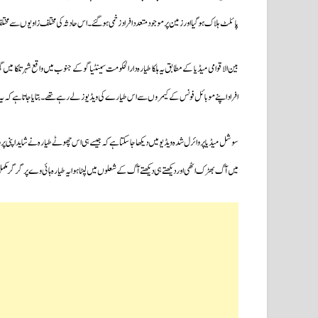
پائلٹ ہلاک ہوگیا اور زمین پر موجود متعدد افراد زخمی ہو گئے۔اس حادثہ کی مختلف زاویوں سے م
بین الاقوامی میڈیا کے مطابق یہ ہلکا طیارہ دارالحکومت سینٹیاگو کے جنوب میں واقع شہر تلکا میں
افراد اپنے موبائل فونس کے کیمروں سےاس طیارے کی ویڈیوز لے رہے تھے۔بتایا جاتا ہے کہ یہ ح
سوشل میڈیا پر وائرل شدہ ویڈیو میں دیکھا جاسکتاہےکہ جیسے ہی اس چھوٹے طیارہ نےشاید اپنی پرواز
میں آگ بھڑک اٹھی اور دیکھتے ہی دیکھتے آگ کے شعلوں میں لپٹا ہوا یہ طیارہ ہائی وے پر گر گر مک