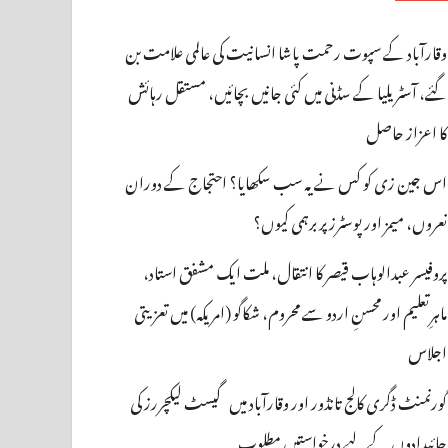
وقارآباد کے سپوت رحمت پاشا انسانیت کی عالمی علامت بن
گئے، آسٹریلیا کے سڈنی میں کئی جانیں بچائیں، مستقل رہائش
کا اعزاز حاصل
اس جین زی کو کس نے یہ سب سکھایا؟ احتجاج کے دوران
نعروں، میمز اور پوسٹرز پر برہمی کیوں؟
پروفیسر عبدالوہاب قیصر کا انتقال، ملت ایک مشفق استاد،
ماہرِتعلیم اور محسنِ اردو سے محروم، شکاگو (امریکہ) میں تعزیتی
اجلاس
گورنمنٹ ڈگری کالج تانڈور اور وقارآباد میں گیسٹ لیکچررز کی
جائیدادوں کے لیے درخواستیں مطلوب