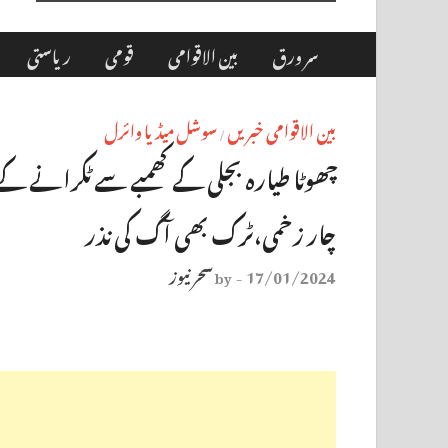
سر ورق
بین الاقوامی
قومی
ریاستی
بین الاقوامی خبریں
سوشل میڈیا وائرل
/
چھوٹا طیارہ بجلی کے کھمبے سے ٹکرانے کے 
چار زخمی،ٹرک بھی آگ کی نذر
17/01/2024
سحر نیوز
by
-