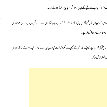
ختلف افراد کی جانب سے لیے گئے ویڈیوز سوشل میڈیا پروائرل ہوئے ہیں۔
 گھاس کے میدان میں لگی آگ پر پانی کا چھڑکاؤ کرنے کےلیے جارہا تھا۔اس حادثہ سے قبل ہی ہائی وے پر موجود کئی
ادثہ پیر کے دن پیش آیا ہے۔
 نچلی کی تو اس طیارہ کا ایک پنکھ بجلی کے کھمبے سے ٹکرا کر ٹوٹ گیا اور یہ طیارہ بے قابو ہوگیا۔جس کےساتھ ہی اس
مل شعلہ پوش ہو گیا۔