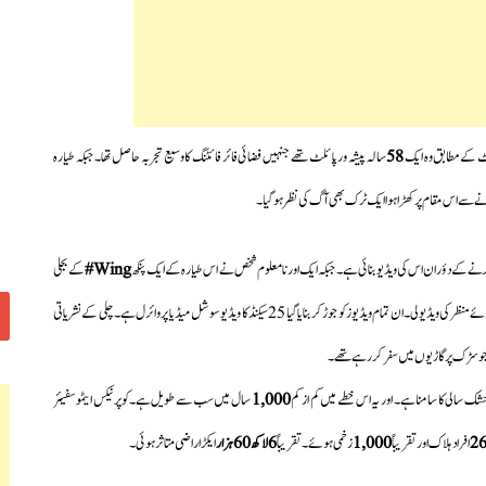
ورٹ کےمطابق وہ ایک
58
سالہ پیشہ ور پائلٹ تھے جنہیں فضائی فائر فائٹنگ کا وسیع تجربہ حاصل تھا۔جبکہ طیارہ
نے سے اس مقام پر کھڑا ہوا ایک ٹرک بھی آگ کی نظر ہوگیا۔
رنےکے دؤران اس کی ویڈیو بنائی ہے۔جبکہ ایک اور نامعلوم شخص نے اس طیارہ کے ایک پنکھ
Wing#
کے بجلی
کے کھمبے سے ٹکرا کر ٹوٹ جانے اور بے قابو ہوکر آگ کی لپٹوں کے ساتھ ہائی وے پرگرتے ہوئےمنظر کی ویڈیو لی۔ان تمام ویڈیوز کو جوڑ کر بنایا گیا 25 سیکنڈ کا ویڈیو سوشل میڈیا پر وائرل ہے۔ چلی کے نشریاتی
ئے جوسڑک پر گاڑیوں میں سفر کررہے تھے۔
ک سالی کا سامنا ہے۔ اور یہ اس خطے میں کم از کم
1,000
سال میں سب سے طویل ہے۔کوپرنیکس ایٹموسفیئر
2
افراد ہلاک اور تقریباً
1,000
زخمی ہوئے۔ تقریباً
6 لاکھ 60 ہزار
ایکڑ اراضی متاثر ہوئی۔