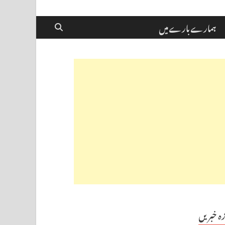
ہمارے بارے میں
زہ خبریں