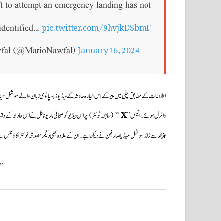
ft to attempt an emergency landing has not
pic.twitter.com/9hvjkDSbmF
identified.…
January 16, 2024
— Mario Nawfal (@MarioNawfal)
اطلاعات کےمطابق چلی میں پیر کے اس طیارہ حادثہ کے ویڈیوز ہسپانوی زبان والے سوشل میڈیا 
وائرل ہوئے۔ ایکس”
X
” (سابقہ ٹوئٹر) پر اس ویڈیو کو صحافی ماریونافل نے اس حادثہ کے وق
ہزار
سے زائد سوشل میڈیا صارفین نے دیکھا ہے۔ان کے علاوہ بھی دیگر مصدقہ ٹوئٹر اکاؤنٹس سے 
”