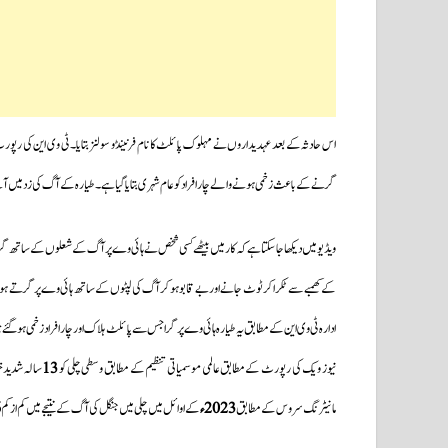
اس حادثہ کے بعد عہدیداروں نے مہلوک پائلٹ کا نام فرنینڈو سولنز بتایا۔ٹی وی این کی رپ
گرنے کے باعث زخمی ہونے والے چار افراد کو عام شہری بتایا گیا ہے۔طیارہ کے آگ کی زد میں آ
ویڈیو میں دیکھا جاسکتاہے کہ کار میں بیٹھے کسی شخص نے ہائی وے پر آگ کے شعلوں کے ساتھ گ
ادارہ ٹی وی این کے مطابق یہ طیارہ ہائی وے پر گرا جس سے پائلٹ ہلاک اور چار افراد زخمی ہوگ
نیوز ویک کی رپورٹ کےمطابق عالمی موسمیاتی تنظیم کے مطابق وسطی چلی کو
13
سالہ شدیدخش
مانیٹرنگ سروس کے مطابق
2023ء
کے اوائل میں چلی میں جنگل کی آگ کے نتیجے میں کم از کم
6