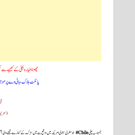
چھوٹا طیارہ بجلی کے کھمبے سے
پائلٹ ہلاک، ہائی وے پر موجو
نئی
(سحر ن
جمہوریہ چلی
Chile#
جو مغربی جنوبی امریکہ میں واقع ہےمیں سڑک کے کنارے لگنےوالی آگ س