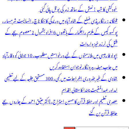
خودکشی کا شبہ ! نعش کے ساتھ زہر کی بوتل پائی گئی
تلنگانہ : رنگاریڈی ضلع کے شاہ آباد میں درندگی کا ننگا ناچ، انسانیت شرمسار ،
پو کسو کیس کے ملزم راجکمار کے ہاتھوں 6 افراد بشمول 2 معصوم بچے کے
قتل کی لرزہ خیز واردات
اپولو فارمیسی میں ملازمتوں کے لیے درخواستیں مطلوب، 10 جولائی کو وقارآباد
میں جاب میلہ، بیروزگار نوجوان استفادہ کریں
شادی کے غیر ضروری اخراجات میں کمی، 300 مستحق طلبہ کے لیے تعلیمی
امداد، عبدالمقیت چندا کا مثالی اقدام
عصری تعلیم اور حفظِ قرآن کا حسین امتزاج، ڈاکٹر عتیق احمد کے چاروں بچے
حافظِ قرآن بن گئے
لاش