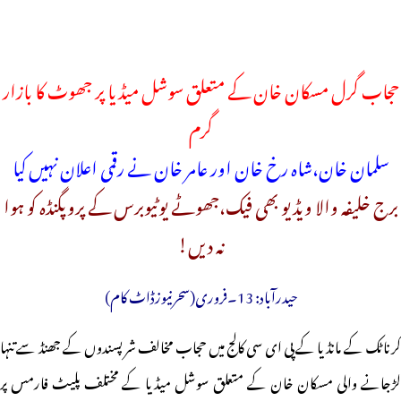
حجاب گرل مسکان خان کے متعلق سوشل میڈیا پر جھوٹ کا بازار
‌گرم
سلمان خان،شاہ رخ خان اور عامر خان نے رقمی اعلان نہیں کیا
برج خلیفہ والا ویڈیو بھی فیک،جھوٹے یوٹیوبرس کے پروپگنڈہ کو ہوا
نہ دیں!
حیدرآباد: 13۔فروری(سحرنیوزڈاٹ کام)
کرناٹک کے مانڈیا کے پی ای سی کالج میں حجاب مخالف شرپسندوں کے جھنڈ سے تنہا
لڑجانے والی مسکان خان کے متعلق سوشل میڈیا کے مختلف پلیٹ فارمس پر