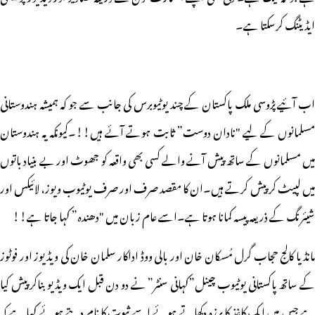
ایڈیٹنگ کرسکتا ہے۔
اب آئیے پڑوسی ملک پاکستان کے چند یوٹیوبرس کی جانب سے جو کہ ہمیشہ ہندوستانی
مسلمانوں کے لیے "نادان دوست” ثابت ہوتے آئے ہیں!!۔کیونکہ یہ ہندوستان
میں مسلمانوں کے ساتھ پیش آنے والے کسی بھی واقعہ کو جھوٹ اور بے بنیاد باتوں
میں لپیٹ کر پیش کرتے ہیں۔ان کا مقصد صرف اور صرف یوٹیوب ویوز، لائیکس اور
شیئرنگ کے ذریعہ پیسہ کمانا ہوتا ہے۔اسے عام زبان میں "دھندہ” کہا جاتا ہے!!
مانڈیا کالج حجاب گرل مُسکان خان اور بالی ووڈ اداکار سلمان خان کی ویڈیوز اور فوٹوز
کے ساتھ پاکستانی یوٹیوب چینل”کہانی سنٹر” نے دو دن قبل ایک ویڈیو بناکر پیش کیا
ہے جس میں ایک کاغذ کا پرزہ دکھاتے ہوئے اسے ثبوت کا نام دیتے ہوئے کہا ہے کہ