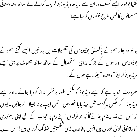
گھٹیا یوٹیوبر ایسے نصف درجن سے زیادہ ویڈیوز بناکر پیسہ کمانے کے ساتھ ہندوستانی
مسلمانوں کا کس طرح نقصان کررہا ہے؟
یہ تو وہ چار جھوٹے پاکستانی یوٹیوبرس کی تفصیلات ہیں پتہ نہیں ایسے کتنے جھوٹے
یوٹیوبرس اور ہوں گے جو کہ مذہبی استحصال کے ساتھ ساتھ جھوٹ پر مبنی ایسے
ویڈیو بناکر اپنا” دھندہ ” چلارہے ہوں گے!
ضرورت شدید ہے کہ ایسے ویڈیوز کو مکمل طور پر نظر انداز کردیا جائے۔اور ایسے
ویڈیوز کے لنکس ہرگز سوشل میڈیا بالخصوص واٹس ایپ پر نہ پھیلائے جائیں۔کیوں
کہ اس سے غلط پیغام جائے گا کہ جو لڑکیاں اپنے دم پر حجاب کے لیے اپنی دستوری
اور قانونی لڑائی لڑرہی ہیں انہیں باقاعدہ یہ بڑی شخصیتیں فنڈنگ کررہی ہیں!جس سے یہ