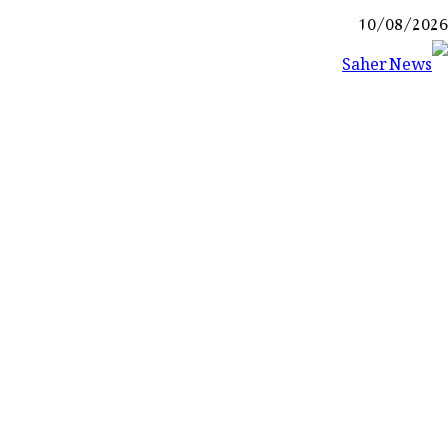
Ski
10/08/2026
t
conten
Saher News
نیوز پورٹل