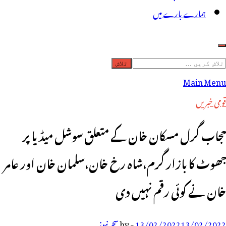
ہمارے بارے میں
لاش
ریں
Main Menu
رائے:
قومی خبریں
حجاب گرل مسکان خان کے متعلق سوشل میڈیا پر
جھوٹ کا بازار گرم،شاہ رخ خان،سلمان خان اور عامر
خان نے کوئی رقم نہیں دی
13/02/2022
13/02/2022
-
by
سحر نیوز