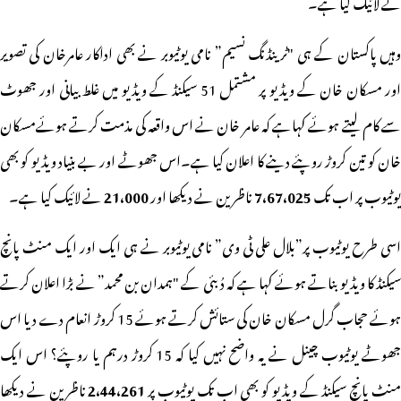
نے لائیک کیا ہے۔
وہیں پاکستان کے ہی "ٹرینڈنگ نسیم” نامی یوٹیوبر نے بھی اداکار عامرخان کی تصویر
اور مسکان خان کے ویڈیو پر مشتمل 51 سیکنڈ کے ویڈیو میں غلط بیانی اور جھوٹ
سے کام لیتے ہوئے کہاہے کہ عامر خان نے اس واقعہ کی مذمت کرتے ہوئےمسکان
خان کو تین کروڑ روپئے دینے کا اعلان کیا ہے۔اس جھوٹے اور بے بنیاد ویڈیو کو بھی
یوٹیوب پر اب تک
7،67،025
ناظرین نے دیکھا اور
21،000
نے لائیک کیا ہے۔
اسی طرح یوٹیوب پر”بلال علی ٹی وی” نامی یوٹیوبر نے ہی ایک اور ایک منٹ پانچ
سیکنڈ کا ویڈیو بناتے ہوئے کہا ہے کہ دُبئی کے "ہمدان بن محمد” نے بڑا اعلان کرتے
ہوئے حجاب گرل مسکان خان کی ستائش کرتے ہوئے 15 کروڑ انعام دے دیا اس
جھوٹے یوٹیوب چینل نے یہ واضح نہیں کیا کہ 15 کروڑ درہم یا روپئے؟ اس ایک
نٹ پانچ سیکنڈ کے ویڈیو کو بھی اب تک یوٹیوب پر
2،44،261
ناظرین نے دیکھا