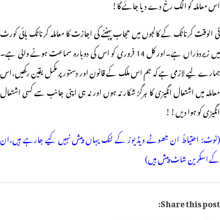
اس معاملہ کو الگ رخ دے دیا جائے گا!
فی الوقت کرناٹک کے کالجوں میں حجاب پہننے کی اجازت کا معاملہ کرناٹک ہائی کورٹ
میں زیردؤراں ہے۔اور کل 14 فروری کو اس کی دوبارہ سماعت ہونے والی ہے۔
ہمارے لیے لازمی ہے کہ ہم اس ملک کے قانون اور دستور پر مکمل یقین رکھیں،اس
معاملہ میں اشتعال انگیزی کا ہرگز شکار نہ ہوں اور نہ ہی اپنی جانب سے کسی اشتعال
انگیزی کو ہوا دیں!!
(نوٹ: احتیاطً ان جھوٹے ویڈیوز کے لنک یہاں پیش نہیں کیے جارہے ہیں،ان
کے اسکرین شاٹ پیش ہیں)
Share this post: