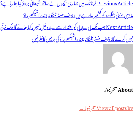
وسٹوں
Previous Article
کرناٹک میں ہماری بچیوں کے ساتھ شیطانی برتاؤ کیا جارہا ہے؟
ی
مذہبی جنونی بنگلورو کو کشمیر بنارہے ہیں: چیف منسٹر تلنگانہ چندراشیکھرراؤ
یویگیشن
Next Article
جب تک بی جے پی کو اقتدار سے بے دخل نہیں کیا جائے گا ملک ترقی
نہیں کرے گا: چیف منسٹر تلنگانہ چندراشیکھرراؤ کی پریس کانفرنس
About سحر نیوز
View all posts by سحر نیوز →