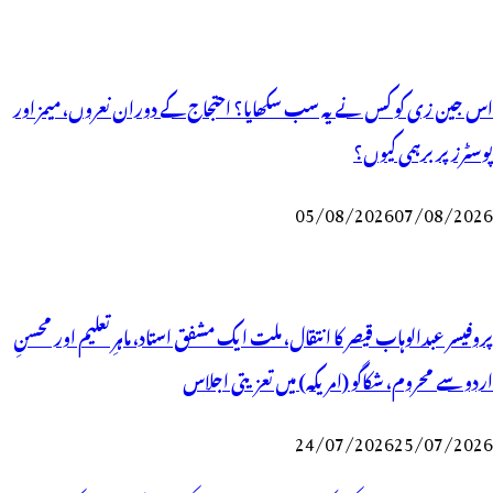
اس جین زی کو کس نے یہ سب سکھایا؟ احتجاج کے دوران نعروں، میمز اور
پوسٹرز پر برہمی کیوں؟
05/08/2026
07/08/2026
پروفیسر عبدالوہاب قیصر کا انتقال، ملت ایک مشفق استاد، ماہرِتعلیم اور محسنِ
اردو سے محروم، شکاگو (امریکہ) میں تعزیتی اجلاس
24/07/2026
25/07/2026