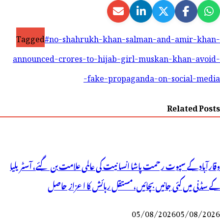
Tagged
#no-shahrukh-khan-salman-and-amir-khan-
announced-crores-to-hijab-girl-muskan-khan-avoid-
fake-propaganda-on-social-media-
Related Posts
وقارآباد کے سپوت رحمت پاشا انسانیت کی عالمی علامت بن گئے، آسٹریلیا
کے سڈنی میں کئی جانیں بچائیں، مستقل رہائش کا اعزاز حاصل
05/08/2026
05/08/2026