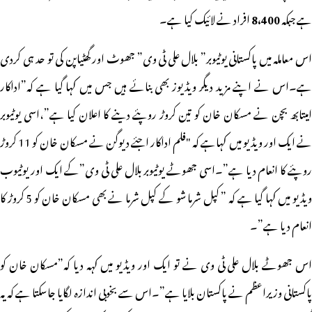
ہے جبکہ
8،400
افراد نے لائیک کیا ہے۔
اس معاملہ میں پاکستانی یوٹیوبر” بلال علی ٹی وی” جھوٹ اور گھٹیاپن کی تو حد ہی کردی
ہے۔اس نے اپنے مزید دیگر ویڈیوز بھی بنائے ہیں جس میں کہا گیا ہے کہ”اداکار
امیتابھ بچن نے مسکان خان کو تین کروڑ روپئے دینے کا اعلان کیا ہے”،اسی یوٹیوبر
نے ایک اور ویڈیو میں کہاہے کہ "فلم اداکار اجئے دیوگن نے مسکان خان کو 11 کروڑ
روپئے کا انعام دیا ہے”۔اسی جھوٹے یوٹیوبر بلال علی ٹی وی”کے ایک اور یوٹیوب
ویڈیو میں کہا گیا ہے کہ ” کپل شرما شو کے کپل شرما نے بھی مسکان خان کو 5 کروڑ کا
انعام دیا ہے”۔
اس جھوٹے بلال علی ٹی وی نے تو ایک اور ویڈیو میں کہہ دیا کہ”مسکان خان کو
پاکستانی وزیراعظم نے پاکستان بلایا ہے”۔اس سے بخوبی اندازہ لگایا جاسکتا ہے کہ یہ