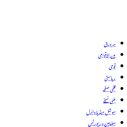
سر ورق
بین الاقوامی
قومی
ریاستی
فلمی صفحہ
طبی نسخے
سوشل میڈیا وائرل
مضامین و رپورٹس