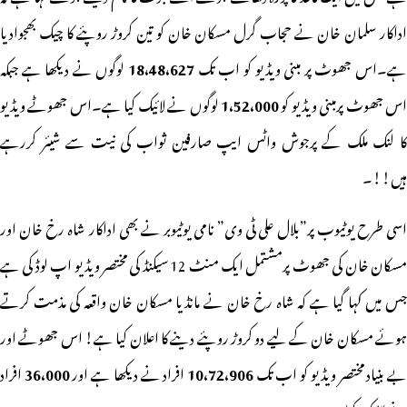
اداکار سلمان خان نے حجاب گرل مسکان خان کو تین کروڑ روپئے کا چیک بھجوادیا
ے۔اس جھوٹ پر مبنی ویڈیو کو اب تک
18،48،627
لوگوں نے دیکھا ہے جبکہ
س جھوٹ پرمبنی ویڈیو کو
1،52،000
لوگوں نے لائیک کیا ہے۔اس جھوٹے ویڈیو
کا لنک ملک کے پرجوش واٹس ایپ صارفین ثواب کی نیت سے شیئر کررہے
ہیں!!۔
اسی طرح یوٹیوب پر”بلال علی ٹی وی” نامی یوٹیوبر نے بھی اداکار شاہ رخ خان اور
مسکان خان کی جھوٹ پرمشتمل ایک منٹ 12 سیکنڈ کی مختصر ویڈیو اپ لوڈ کی ہے
جس میں کہا گیا ہے کہ شاہ رخ خان نے مانڈیا مسکان خان واقعہ کی مذمت کرتے
ہوئے مسکان خان کے لیے دو کروڑ روپئے دینے کا اعلان کیا ہے! اس جھوٹے اور
ے بنیاد مختصر ویڈیو کو اب تک
10،72،906
افراد نے دیکھا ہے اور
36،000
افراد