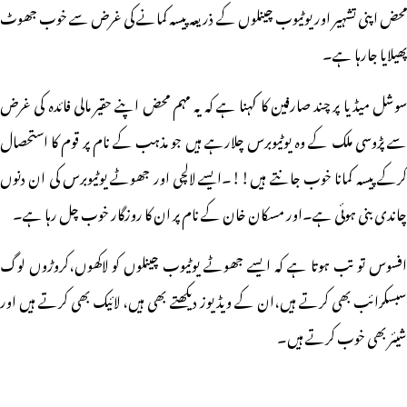
محض اپنی تشہیر اور یوٹیوب چینلوں کے ذریعہ پیسہ کمانے کی غرض سے خوب جھوٹ
پھیلایا جارہا ہے۔
سوشل میڈیا پر چند صارفین کا کہنا ہے کہ یہ مہم محض اپنے حقیر مالی فائدہ کی غرض
سے پڑوسی ملک کے وہ یوٹیوبرس چلارہے ہیں جو مذہب کے نام پر قوم کا استحصال
رکے پیسہ کمانا خوب جانتے ہیں!!۔
ایسے لالچی اور جھوٹے یوٹیوبرس کی ان دنوں
چاندی بنی ہوئی ہے۔اور مسکان خان کے نام پر ان کا روزگار خوب چل رہا ہے۔
افسوس تو تب ہوتا ہے کہ ایسے جھوٹے یوٹیوب چینلوں کو لاکھوں،کروڑوں لوگ
سبسکرائب بھی کرتے ہیں،ان کے ویڈیوز دیکھتے بھی ہیں، لائیک بھی کرتے ہیں اور
شیئر بھی خوب کرتے ہیں۔