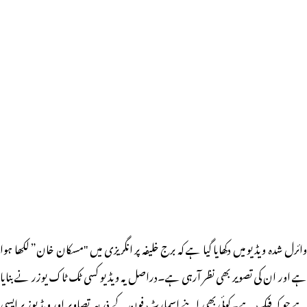
وائرل شدہ ویڈیو میں دکھایا گیا ہے کہ برج خلیفہ پر انگریزی میں "مسکان خان” لکھا ہوا
ہے اور ان کی تصویر بھی نظر آرہی ہے۔دراصل یہ ویڈیو کسی ٹک ٹاک یوزر نے بنایا
ہے جو کہ فیک ہے۔کوئی بھی اپنے اسمارٹ فون کے ذریعہ تصاویر اور ویڈیوز پر ایسی