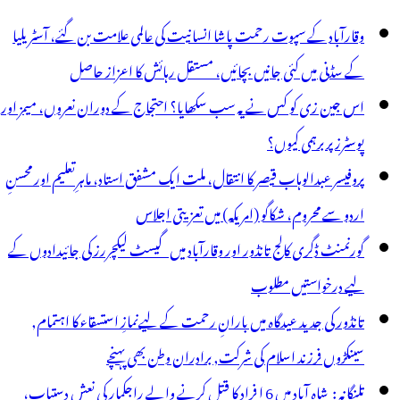
وقارآباد کے سپوت رحمت پاشا انسانیت کی عالمی علامت بن گئے، آسٹریلیا
کے سڈنی میں کئی جانیں بچائیں، مستقل رہائش کا اعزاز حاصل
اس جین زی کو کس نے یہ سب سکھایا؟ احتجاج کے دوران نعروں، میمز اور
پوسٹرز پر برہمی کیوں؟
پروفیسر عبدالوہاب قیصر کا انتقال، ملت ایک مشفق استاد، ماہرِتعلیم اور محسنِ
اردو سے محروم، شکاگو (امریکہ) میں تعزیتی اجلاس
گورنمنٹ ڈگری کالج تانڈور اور وقارآباد میں گیسٹ لیکچررز کی جائیدادوں کے
لیے درخواستیں مطلوب
تانڈور کی جدید عیدگاہ میں بارانِ رحمت کے لیےنمازِ استسقاء کا اہتمام,
سینکڑوں فرزند اسلام کی شرکت, برادران وطن بھی پہنچے
تلنگانہ : شاہ آباد میں 6 ا فراد کا قتل کرنے والے راجکمار کی نعش دستیاب،