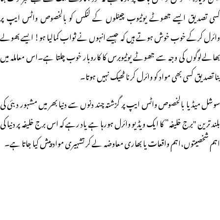
کسی تصدیق ایسے جھوٹے یوٹیوب چینلوں کے لنکس کو بالخصوص واٹس ایپ پر
وائرل کرکے خوب خوش ہوتے ہیں کہ جیسے انہوں نے ثواب کمالیا ہو! ایسے بھولے
بھالےلوگوں کی وجہ سے جھوٹے یوٹیوبرس کا کاروبار خوب چلتا ہے۔اس معاملہ میں
بنا تصدیق کسی بھی مواد کو وائرل کرنا ٹھیک نہیں ہوتا۔
سوشل میڈیا بالخصوص واٹس ایپ پر گزشتہ چند دنوں سے دنیا بھر میں مشہور دبئی کی
بلند ترین "برج خلیفہ” کا ایک ویڈیو وائرل ہورہا ہے یاد رہے کہ اس برج خلیفہ پر دنیا کی
اہم شخصیتوں،اہم واقعات یا بھاری معاوضہ لے کر تشہیری مواد پیش کیا جاتا ہے۔