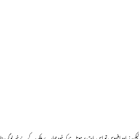
لیکن زیادہ افسوس تو اس بات پر ہوتا ہے کہ خود ہمارے ملک کے بے خبر لوگ بنا