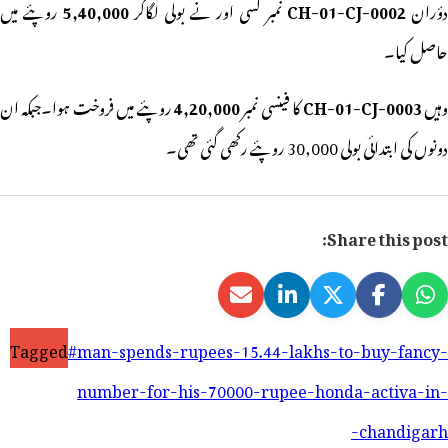
ؤران
CH-01-CJ-0002
نمبر کسی اور نے بولی لگاکر
5,40,000
روپئے میں
حاصل کیا۔
ہیں
CH-01-CJ-0003
کا فینسی نمبر
4,20,000
روپئے میں فروخت ہوا۔جبکہ ان
دونوں کی ابتدائی بولی 30,000 روپئے رکھی گئی تھی۔
Share this post:
Tagged
#man-spends-rupees-15.44-lakhs-to-buy-fancy-
number-for-his-70000-rupee-honda-activa-in-
chandigarh-