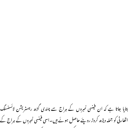
بتایا جاتا ہے کہ ان فینسی نمبروں کے ہراج سے چندی گڑھ رجسٹریشن لائسنسنگ
اتھارٹی کو جملہ دیڑھ کروڑ روپئے حاصل ہوئے ہیں۔اسی فینسی نمبروں کے ہراج کے