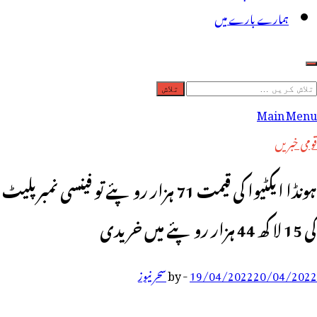
ہمارے بارے میں
لاش
ریں
Main Menu
رائے:
قومی خبریں
ہونڈا ا یکٹیوا کی قیمت 71 ہزار روپئے تو فینسی نمبر پلیٹ
کی 15 لا کھ 44 ہزار روپئے میں خریدی
20/04/2022
19/04/2022
-
by
سحر نیوز