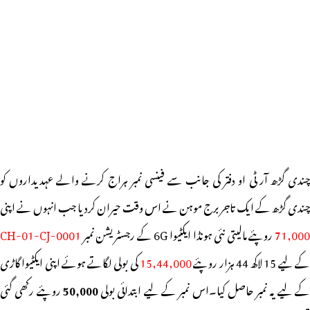
چندی گڑھ آر ٹی او دفتر کی جانب سے فینسی نمبر ہراج کرنے والے عہدیداروں کو
چندی گڑھ کے ایک تاجر برج موہن نے اس وقت حیران کردیا جب انہوں نے اپنی
71,00
روپئے مالیتی نئی ہونڈا ایکٹیوا 6G کے رجسٹریشن نمبر
CH-01-CJ-0001
ے لیے 15 لاکھ 44 ہزار روپئے
15,44,000
کی بولی لگاتے ہوئے اپنی ایکٹیوا گاڑی
ے لیے یہ نمبر حاصل کیا۔اس نمبر کے لیے ابتدائی بولی
50,000
روپئے رکھی گئی