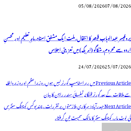
05/08/2026
07/08/2026
پروفیسر عبدالوہاب قیصر کا انتقال، ملت ایک مشفق استاد، ماہرِتعلیم اور محسنِ
اردو سے محروم، شکاگو (امریکہ) میں تعزیتی اجلاس
24/07/2026
25/07/2026
وسٹوں
Previous Article
میں ربر اسٹامپ گورنر نہیں ہوں، وزیراعظم اور وزیر داخلہ
ی
سے ملاقات کے بعد گورنر تلنگانہ تملسائی سندر راجن کا بیان
یویگیشن
Next Article
حیدرآباد: سرکاری ملازمتوں پر تقررات ، چند بوگس کوچنگ سنٹرس
کی لوٹ مار، کوچنگ سنٹر کا مالک سمیت تین گرفتار