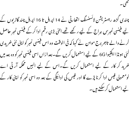
تھی۔
چندی گڑھ رجسٹریشن لائسنسنگ اتھارٹی نے 14 اپریل تا 16 اپریل چند گاڑیوں کے
لیے فینسی نمبرس ہراج کے لیے رکھے تھے.اتنی بڑی رقم ادا کرکے فینسی نمبر حاصل
کرنے والے تاجر برج موہن نے کہا کہ فی الوقت وہ اس فینسی نمبر کو اپنی نئی خریدی
گئی ہونڈا ایکٹیوا 6G کے لیے استعمال کریں گے۔بعدازاں اسی فینسی نمبر کو وہ بعد میں
خرید کر کار کے لیے استعمال کریں گے۔اس کے لیے انہیں محکمہ آر ٹی اے
کومعمولی فیس ادا کرنا پڑے گا اور فیس کی ادائیگی کے بعد وہ اسی نمبر کو اپنی کار کے
لیے استعمال کرسکتے ہیں۔