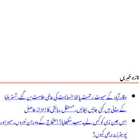
تازہ خبریں
وقارآباد کے سپوت رحمت پاشا انسانیت کی عالمی علامت بن گئے، آسٹریلیا
کے سڈنی میں کئی جانیں بچائیں، مستقل رہائش کا اعزاز حاصل
اس جین زی کو کس نے یہ سب سکھایا؟ احتجاج کے دوران نعروں، میمز اور
پوسٹرز پر برہمی کیوں؟