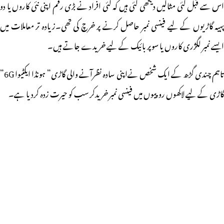
اس سے قبل کئی مثالیں دیکھی گئی ہیں کہ کئی افراد نے بڑی رقم اپنی نئی کاروں یا دو
پہیہ گاڑیوں کے لیے فینسی نمبر حاصل کرنے پر خرچ کی تھی۔زیادہ تر معاملات میں
ایسے نمبر لگژری کاروں یا سوپر بائیک کے لیے خریدے جاتے ہیں۔
تاہم چندی گڑھ کے ایک شخص نےاپنی سادہ نظرآنے والی گاڑی” ہونڈا ایکٹیوا 6G”
گاڑی کے لیے لاکھوں روپیوں میں فینسی نمبر خریدکر سب کو حیرت زدہ کردیا ہے۔