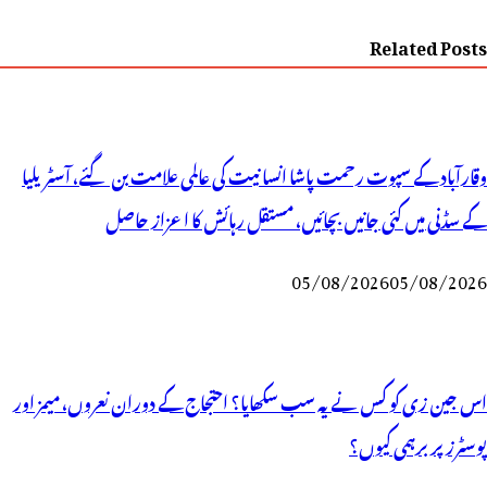
Related Posts
وقارآباد کے سپوت رحمت پاشا انسانیت کی عالمی علامت بن گئے، آسٹریلیا
کے سڈنی میں کئی جانیں بچائیں، مستقل رہائش کا اعزاز حاصل
05/08/2026
05/08/2026
اس جین زی کو کس نے یہ سب سکھایا؟ احتجاج کے دوران نعروں، میمز اور
پوسٹرز پر برہمی کیوں؟