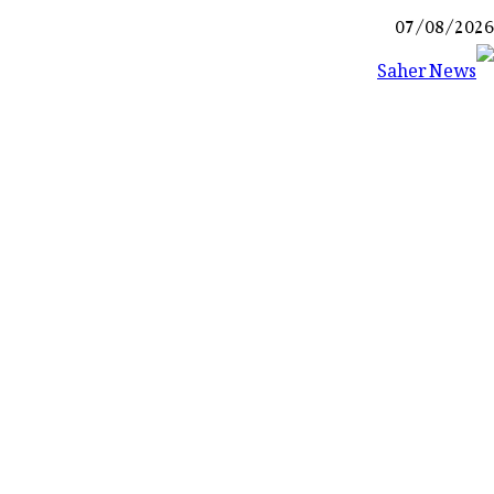
Ski
07/08/2026
t
conten
Saher News
نیوز پورٹل