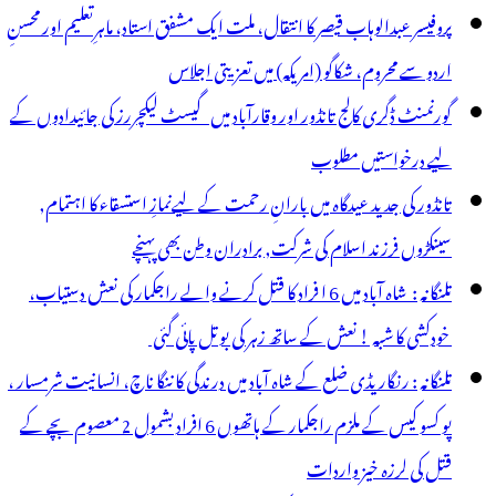
پروفیسر عبدالوہاب قیصر کا انتقال، ملت ایک مشفق استاد، ماہرِتعلیم اور محسنِ
اردو سے محروم، شکاگو (امریکہ) میں تعزیتی اجلاس
گورنمنٹ ڈگری کالج تانڈور اور وقارآباد میں گیسٹ لیکچررز کی جائیدادوں کے
لیے درخواستیں مطلوب
تانڈور کی جدید عیدگاہ میں بارانِ رحمت کے لیےنمازِ استسقاء کا اہتمام,
سینکڑوں فرزند اسلام کی شرکت, برادران وطن بھی پہنچے
تلنگانہ : شاہ آباد میں 6 ا فراد کا قتل کرنے والے راجکمار کی نعش دستیاب،
خودکشی کا شبہ ! نعش کے ساتھ زہر کی بوتل پائی گئی
تلنگانہ : رنگاریڈی ضلع کے شاہ آباد میں درندگی کا ننگا ناچ، انسانیت شرمسار ،
پو کسو کیس کے ملزم راجکمار کے ہاتھوں 6 افراد بشمول 2 معصوم بچے کے
قتل کی لرزہ خیز واردات