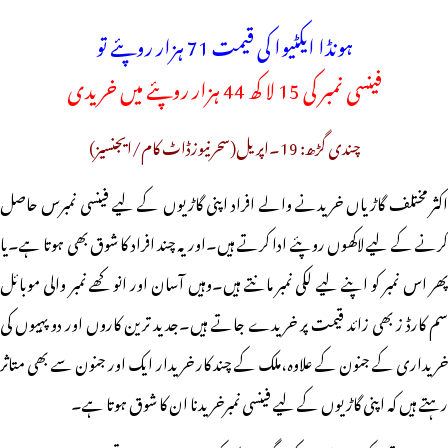
ہونڈا ایکٹیوا کی قیمت 71 ہزار روپئے تو
فینسی نمبر کی 15 لا کھ 44 ہزار روپئے میں خریدی
چندی گڑھ: 19۔اپریل(سحرنیوزڈاٹ کام/ایجنسیز)
اکثر مختلف گاڑیاں خریدنے والے افراد اپنی گاڑیوں کے لیے فینسی نمبرس حاصل
کرنے کے لیے لاکھوں روپئے ادا کرتے ہیں۔اور یہ چند افراد کا شوق بھی ہوتا ہے۔یا
پھر اس نمبر کو اپنے لیے لکی نمبر مانتے ہیں۔وہیں آسان اور انوکھے نمبر والی موبائل
سم کارڈ ز بھی زائد قیمت پر خریدے جاتے ہیں۔جدید ترین کاروں اور دو پہیوں کی
خریداری کے جنون کے علاوہ،ملک کے چند کار خریدار ایک اور جنون سے بھی متاثر
رہتے ہیں کہ اپنی گاڑیوں کے لیے فینسی نمبرخریدنا ان کا شوق ہوتا ہے۔