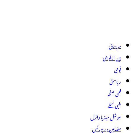
سر ورق
بین الاقوامی
قومی
ریاستی
فلمی صفحہ
طبی نسخے
سوشل میڈیا وائرل
مضامین و رپورٹس