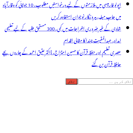
اپولو فارمیسی میں ملازمتوں کے لیے درخواستیں مطلوب، 10 جولائی کو وقارآباد
میں جاب میلہ، بیروزگار نوجوان استفادہ کریں
شادی کے غیر ضروری اخراجات میں کمی، 300 مستحق طلبہ کے لیے تعلیمی
امداد، عبدالمقیت چندا کا مثالی اقدام
عصری تعلیم اور حفظِ قرآن کا حسین امتزاج، ڈاکٹر عتیق احمد کے چاروں بچے
حافظِ قرآن بن گئے
لاش
ریں
رائے: